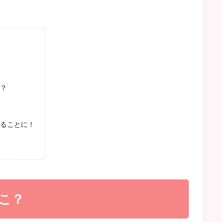
？
ることに！
こ？