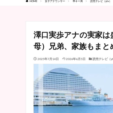
HOME
女子アナウンサー
準キー局
読売テレビ（ytv）
澤口実歩アナの実家は
母）兄弟、家族もまと
2025年7月14日
2026年6月5日
読売テレビ（yt