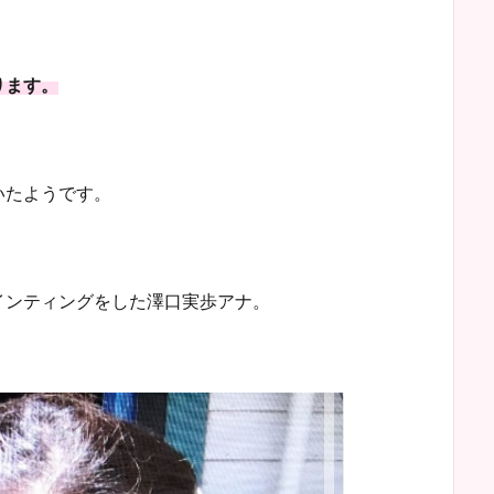
ります。
いたようです。
インティングをした澤口実歩アナ。