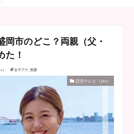
盛岡市のどこ？両親（父・
めた！
v）
女子アナ
,
実家
読売テレビ（ytv）