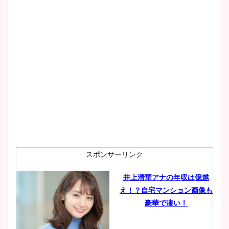
スポンサーリンク
井上清華アナの年収は億越
え！？自宅マンション画像も
豪華で凄い！