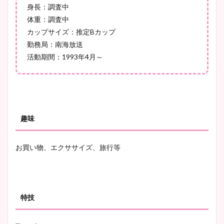
身長：調査中
調査！
体重：調査中
カップサイズ：推定Bカップ
勤務局：南海放送
活動期間：1993年4月～
宇賀神メグアナのニット画像
まとめ！足も美脚でカップも
凄い！
趣味
池谷実悠アナのメガネ画像が
かわいい！カップや水着姿も
お買い物、エクササイズ、旅行等
まとめた！
特技