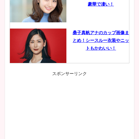
豪華で凄い！
桑子真帆アナのカップ画像ま
とめ！シースルー衣装やニッ
トもかわいい！
スポンサーリンク
小室瑛莉子のカップ画像まと
め！足が美脚でニット衣装も
かわいい！
清水麻椰アナのかわいい画
像！身長やカップ、同期や
wikiプロフもチェック！