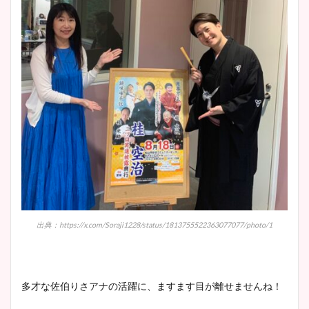
出典：https://x.com/Soraji1228/status/1813755522363077077/photo/1
多才な佐伯りさアナの活躍に、ますます目が離せませんね！