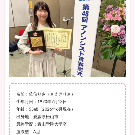
プ画像まとめ！同期や実家に
wikiプロフも！
安藤萌々アナのカップ画像や
ニット衣装まとめ！美足の筋
肉も凄い！
鈴木唯の太ってた時の体重が
ヤバすぎww原因や痩せたダ
名前：佐伯りさ（さえきりさ）
イエット方は？昔と現在を画
生年月日：1970年7月13日
像比較！
年齢：55歳（2026年6月現在）
出身地：愛媛県松山市
最終学歴：青山学院大学卒
豊島実季アナのカップ画像ま
血液型：A型
とめ！美脚や水着姿に年齢も