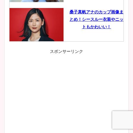
桑子真帆アナのカップ画像ま
とめ！シースルー衣装やニッ
トもかわいい！
スポンサーリンク
小室瑛莉子のカップ画像まと
め！足が美脚でニット衣装も
かわいい！
清水麻椰アナのかわいい画
像！身長やカップ、同期や
wikiプロフもチェック！