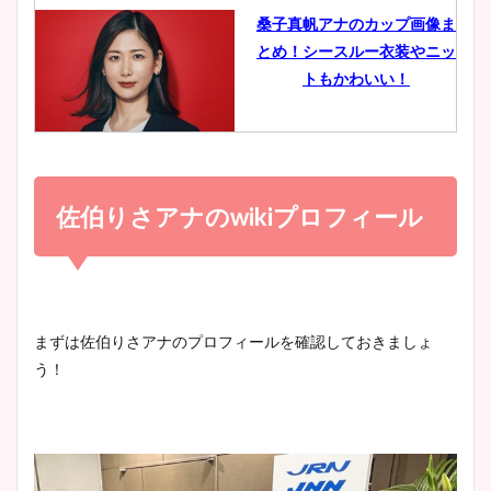
桑子真帆アナのカップ画像ま
とめ！シースルー衣装やニッ
豊島実季アナのカップ画像ま
トもかわいい！
とめ！美脚や水着姿に年齢も
調査！
小室瑛莉子のカップ画像まと
め！足が美脚でニット衣装も
佐伯りさアナの
wiki
プロフィール
宇賀神メグアナのニット画像
かわいい！
まとめ！足も美脚でカップも
凄い！
清水麻椰アナのかわいい画
まずは佐伯りさアナのプロフィールを確認しておきましょ
像！身長やカップ、同期や
う！
池谷実悠アナのメガネ画像が
wikiプロフもチェック！
かわいい！カップや水着姿も
まとめた！
大家彩香アナのかわいいカッ