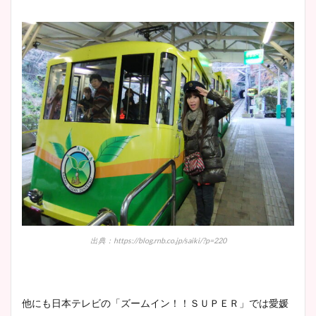
出典：https://blog.rnb.co.jp/saiki/?p=220
他にも日本テレビの「ズームイン！！ＳＵＰＥＲ」では愛媛