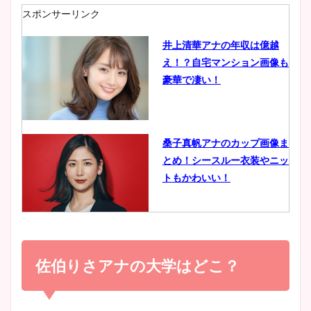
肉も凄い！
スポンサーリンク
井上清華アナの年収は億越
え！？自宅マンション画像も
鈴木唯の太ってた時の体重が
豪華で凄い！
ヤバすぎww原因や痩せたダ
イエット方は？昔と現在を画
像比較！
桑子真帆アナのカップ画像ま
とめ！シースルー衣装やニッ
豊島実季アナのカップ画像ま
トもかわいい！
とめ！美脚や水着姿に年齢も
調査！
小室瑛莉子のカップ画像まと
め！足が美脚でニット衣装も
佐伯りさアナの大学はどこ？
宇賀神メグアナのニット画像
かわいい！
まとめ！足も美脚でカップも
凄い！