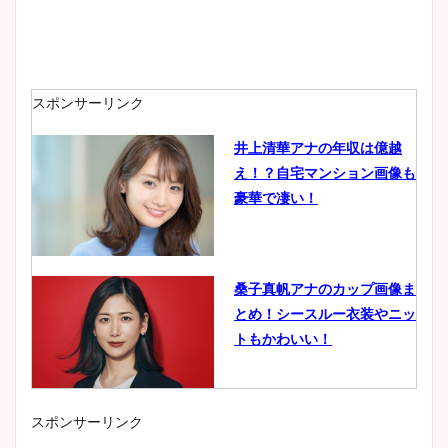
スポンサーリンク
井上清華アナの年収は億越
え！？自宅マンション画像も
豪華で凄い！
桑子真帆アナのカップ画像ま
とめ！シースルー衣装やニッ
トもかわいい！
スポンサーリンク
小室瑛莉子のカップ画像まと