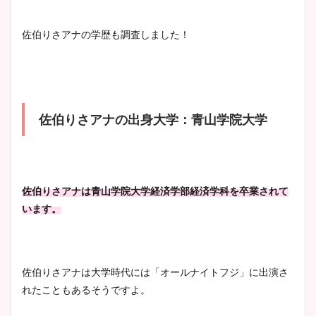
清水麻椰アナのかわいい画
佐伯りさアナの学歴も調査しました！
像！身長やカップ、同期や
池谷実悠アナのメガネ画像が
wikiプロフもチェック！
かわいい！カップや水着姿も
まとめた！
佐伯りさアナの出身大学：青山学院大学
大家彩香アナのかわいいカッ
プ画像まとめ！同期や実家に
wikiプロフも！
佐伯りさアナは青山学院大学経済学部経済学科を卒業されて
います。
安藤萌々アナのカップ画像や
ニット衣装まとめ！美足の筋
肉も凄い！
佐伯りさアナは大学時代には「オールナイトフジ」に出演さ
れたこともあるそうですよ。