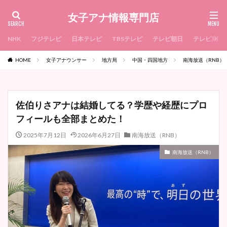
女子アナ情報専門店
NHK
フジテレビ
日本テレビ
TBSテレビ
テレビ朝日
テレビ東京
HOME
女子アナウンサー
地方局
中国・四国地方
南海放送（RNB）
佐伯りさアナは結婚してる？学歴や経歴にプロ
フィールも全部まとめた！
2025年7月12日
2026年6月27日
南海放送（RNB）
南海放送（RNB）