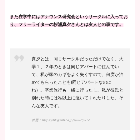
鈴木唯の太ってた時の体重が
ヤバすぎww原因や痩せたダ
また在学中にはアナウンス研究会というサークルに入ってお
イエット方は？昔と現在を画
り、フリーライターの杉浦真夕さんとは友人との事です。
像比較！
豊島実季アナのカップ画像ま
とめ！美脚や水着姿に年齢も
真夕とは、同じサークルだっただけでなく、大
調査！
学１、２年のときは同じアパートに住んでい
て、私が家のカギをよく失くすので、何度か泊
めてもらったことも(同じアパートなのに
ね）。卒業旅行も一緒に行ったし、私が彼氏と
宇賀神メグアナのニット画像
別れた時には私以上に泣いてくれたりした、そ
まとめ！足も美脚でカップも
んな友人です。
凄い！
引用：https://blog.rnb.co.jp/saiki/?p=56
池谷実悠アナのメガネ画像が