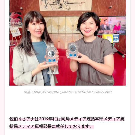
出典：https://x.com/RNB_wit/status/1409814167544995840
佐伯りさアナは2019年には同局メディア統括本部メディア統
括局メディア広報部長に就任しております。