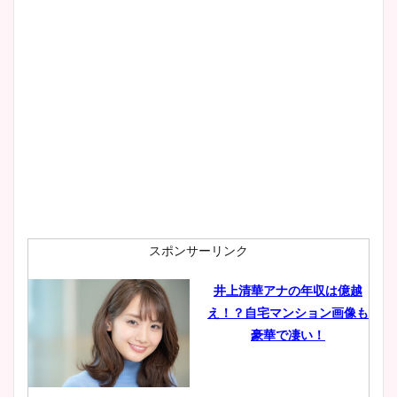
大家彩香アナのかわいいカッ
プ画像まとめ！同期や実家に
wikiプロフも！
安藤萌々アナのカップ画像や
ニット衣装まとめ！美足の筋
肉も凄い！
スポンサーリンク
井上清華アナの年収は億越
え！？自宅マンション画像も
鈴木唯の太ってた時の体重が
豪華で凄い！
ヤバすぎww原因や痩せたダ
イエット方は？昔と現在を画
像比較！