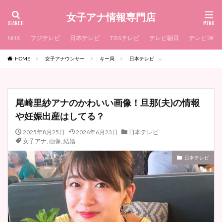
女子アナ情報専門店
NHK
フジテレビ
日本テレビ
TBSテレビ
テレビ朝日
テレビ東京
HOME
女子アナウンサー
キー局
日本テレビ
尾崎里紗アナのかわいい画像！旦那(夫)の情報
や妊娠出産はしてる？
2025年8月25日
2026年6月23日
日本テレビ
女子アナ
,
画像
,
結婚
日本テレビ