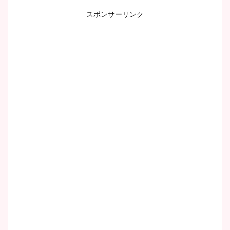
スポンサーリンク
小室瑛莉子のカップ画像まと
め！足が美脚でニット衣装も
かわいい！
清水麻椰アナのかわいい画
像！身長やカップ、同期や
wikiプロフもチェック！
大家彩香アナのかわいいカッ
プ画像まとめ！同期や実家に
wikiプロフも！