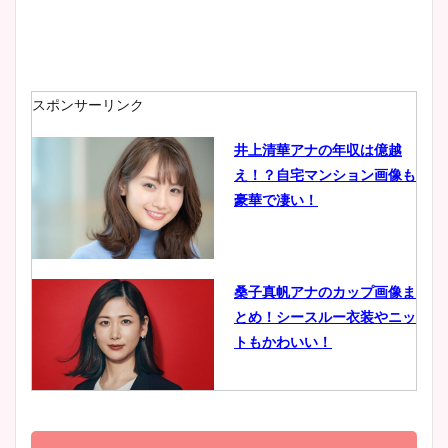
安藤萌々アナのカップ画像や
ニット衣装まとめ！美足の筋
肉も凄い！
スポンサーリンク
井上清華アナの年収は億越
え！？自宅マンション画像も
鈴木唯の太ってた時の体重が
豪華で凄い！
ヤバすぎww原因や痩せたダ
イエット方は？昔と現在を画
像比較！
桑子真帆アナのカップ画像ま
とめ！シースルー衣装やニッ
豊島実季アナのカップ画像ま
トもかわいい！
とめ！美脚や水着姿に年齢も
調査！
小室瑛莉子のカップ画像まと