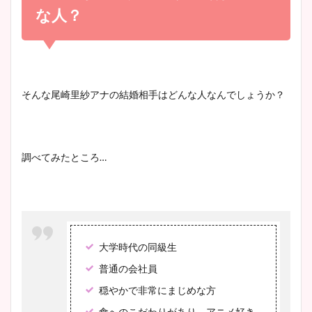
かわいい！
まとめ！足も美脚でカップも
な人？
凄い！
清水麻椰アナのかわいい画
像！身長やカップ、同期や
池谷実悠アナのメガネ画像が
そんな尾崎里紗アナの結婚相手はどんな人なんでしょうか？
wikiプロフもチェック！
かわいい！カップや水着姿も
まとめた！
調べてみたところ…
大家彩香アナのかわいいカッ
プ画像まとめ！同期や実家に
wikiプロフも！
大学時代の同級生
安藤萌々アナのカップ画像や
普通の会社員
ニット衣装まとめ！美足の筋
穏やかで非常にまじめな方
肉も凄い！
食へのこだわりがあり、アニメ好き