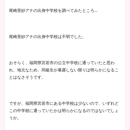
肉も凄い！
尾崎里紗アナの出身中学校を調べてみたところ…
鈴木唯の太ってた時の体重が
尾崎里紗アナの出身中学校は不明でした。
ヤバすぎww原因や痩せたダ
イエット方は？昔と現在を画
像比較！
おそらく、福岡県宮若市の公立中学校に通っていたと思わ
れ、地元なため、同級生が暴露しない限りは明らかになるこ
豊島実季アナのカップ画像ま
とはなさそうです。
とめ！美脚や水着姿に年齢も
調査！
ですが、福岡県宮若市にある中学校は少ないので、いずれど
この中学校に通っていたかは明らかになるのではないでしょ
宇賀神メグアナのニット画像
うか。
まとめ！足も美脚でカップも
凄い！