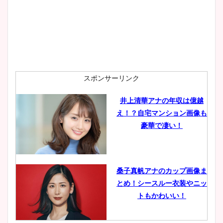
スポンサーリンク
井上清華アナの年収は億越
え！？自宅マンション画像も
豪華で凄い！
桑子真帆アナのカップ画像ま
とめ！シースルー衣装やニッ
トもかわいい！