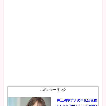
清水麻椰アナのかわいい画
像！身長やカップ、同期や
wikiプロフもチェック！
大家彩香アナのかわいいカッ
プ画像まとめ！同期や実家に
wikiプロフも！
安藤萌々アナのカップ画像や
ニット衣装まとめ！美足の筋
肉も凄い！
スポンサーリンク
井上清華アナの年収は億越