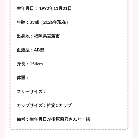
像比較！
生年月日： 1992年11月21日
豊島実季アナのカップ画像ま
年齢：33歳（2026年現在）
とめ！美脚や水着姿に年齢も
出身地：福岡県宮若市
調査！
血液型：AB型
身長：154cm
宇賀神メグアナのニット画像
まとめ！足も美脚でカップも
体重：
凄い！
スリーサイズ：
カップサイズ：推定Cカップ
池谷実悠アナのメガネ画像が
かわいい！カップや水着姿も
備考：生年月日が指原莉乃さんと一緒
まとめた！