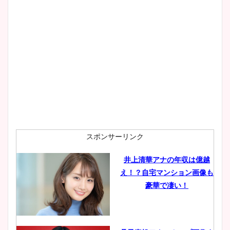
大家彩香アナのかわいいカッ
プ画像まとめ！同期や実家に
wikiプロフも！
安藤萌々アナのカップ画像や
ニット衣装まとめ！美足の筋
肉も凄い！
スポンサーリンク
井上清華アナの年収は億越
え！？自宅マンション画像も
鈴木唯の太ってた時の体重が
豪華で凄い！
ヤバすぎww原因や痩せたダ
イエット方は？昔と現在を画
像比較！