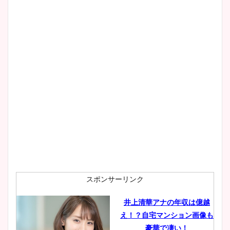
スポンサーリンク
井上清華アナの年収は億越
え！？自宅マンション画像も
豪華で凄い！