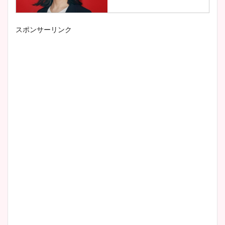
スポンサーリンク
小室瑛莉子のカップ画像まと
め！足が美脚でニット衣装も
かわいい！
清水麻椰アナのかわいい画
像！身長やカップ、同期や
wikiプロフもチェック！
大家彩香アナのかわいいカッ
プ画像まとめ！同期や実家に
wikiプロフも！