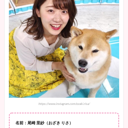
wikiプロフもチェック！
かわいい！カップや水着姿も
まとめた！
大家彩香アナのかわいいカッ
プ画像まとめ！同期や実家に
wikiプロフも！
安藤萌々アナのカップ画像や
ニット衣装まとめ！美足の筋
肉も凄い！
https://www.instagram.com/ozaki.risa/
鈴木唯の太ってた時の体重が
ヤバすぎww原因や痩せたダ
イエット方は？昔と現在を画
名前：尾崎 里紗（おざき りさ）