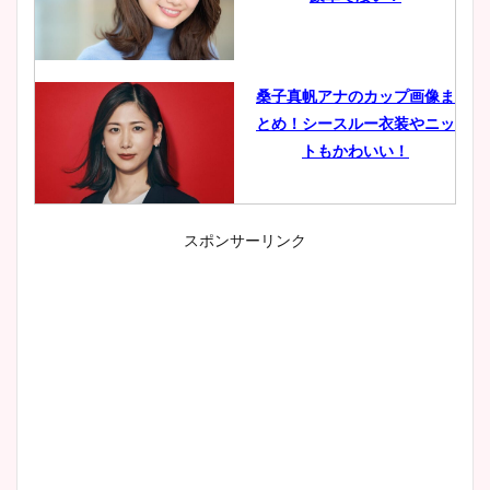
桑子真帆アナのカップ画像ま
とめ！シースルー衣装やニッ
トもかわいい！
スポンサーリンク
小室瑛莉子のカップ画像まと
め！足が美脚でニット衣装も
かわいい！
清水麻椰アナのかわいい画
像！身長やカップ、同期や
wikiプロフもチェック！