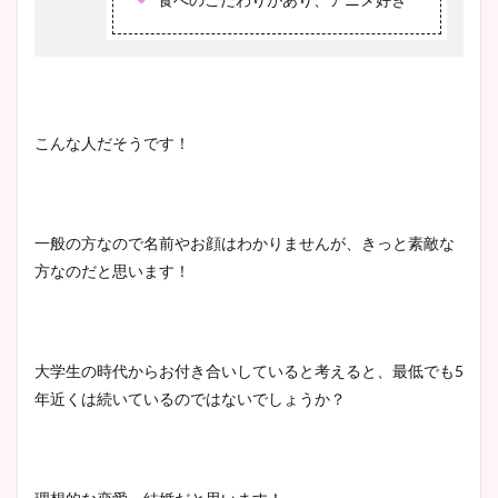
鈴木唯の太ってた時の体重が
ヤバすぎww原因や痩せたダ
イエット方は？昔と現在を画
こんな人だそうです！
像比較！
豊島実季アナのカップ画像ま
一般の方なので名前やお顔はわかりませんが、きっと素敵な
とめ！美脚や水着姿に年齢も
方なのだと思います！
調査！
大学生の時代からお付き合いしていると考えると、最低でも5
宇賀神メグアナのニット画像
年近くは続いているのではないでしょうか？
まとめ！足も美脚でカップも
凄い！