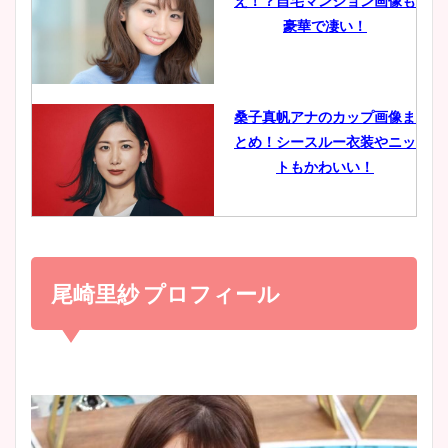
え！？自宅マンション画像も
鈴木唯の太ってた時の体重が
豪華で凄い！
ヤバすぎww原因や痩せたダ
イエット方は？昔と現在を画
像比較！
桑子真帆アナのカップ画像ま
とめ！シースルー衣装やニッ
豊島実季アナのカップ画像ま
トもかわいい！
とめ！美脚や水着姿に年齢も
調査！
小室瑛莉子のカップ画像まと
め！足が美脚でニット衣装も
尾崎里紗 プロフィール
宇賀神メグアナのニット画像
かわいい！
まとめ！足も美脚でカップも
凄い！
清水麻椰アナのかわいい画
像！身長やカップ、同期や
池谷実悠アナのメガネ画像が