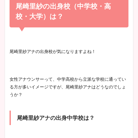
め！足が美脚でニット衣装も
尾崎里紗の出身校（中学校・高
宇賀神メグアナのニット画像
かわいい！
まとめ！足も美脚でカップも
校・大学）は？
凄い！
清水麻椰アナのかわいい画
像！身長やカップ、同期や
池谷実悠アナのメガネ画像が
尾崎里紗アナの出身校が気になりますよね！
wikiプロフもチェック！
かわいい！カップや水着姿も
まとめた！
女性アナウンサーって、中学高校から立派な学校に通ってい
大家彩香アナのかわいいカッ
る方が多いイメージですが、尾崎里紗アナはどうなのでしょ
プ画像まとめ！同期や実家に
うか？
wikiプロフも！
尾崎里紗アナの出身中学校は？
安藤萌々アナのカップ画像や
ニット衣装まとめ！美足の筋