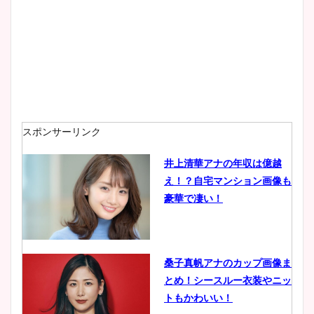
スポンサーリンク
井上清華アナの年収は億越
え！？自宅マンション画像も
豪華で凄い！
桑子真帆アナのカップ画像ま
とめ！シースルー衣装やニッ
トもかわいい！