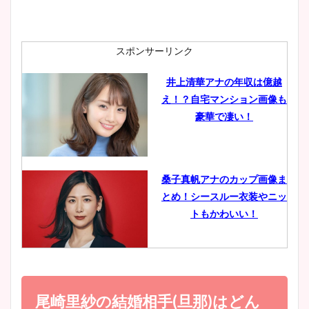
安藤萌々アナのカップ画像や
ニット衣装まとめ！美足の筋
肉も凄い！
スポンサーリンク
井上清華アナの年収は億越
え！？自宅マンション画像も
鈴木唯の太ってた時の体重が
豪華で凄い！
ヤバすぎww原因や痩せたダ
イエット方は？昔と現在を画
像比較！
桑子真帆アナのカップ画像ま
とめ！シースルー衣装やニッ
豊島実季アナのカップ画像ま
トもかわいい！
とめ！美脚や水着姿に年齢も
調査！
小室瑛莉子のカップ画像まと
め！足が美脚でニット衣装も
尾崎里紗の結婚相手(旦那)はどん
宇賀神メグアナのニット画像