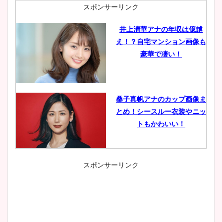
スポンサーリンク
井上清華アナの年収は億越
え！？自宅マンション画像も
豪華で凄い！
桑子真帆アナのカップ画像ま
とめ！シースルー衣装やニッ
トもかわいい！
スポンサーリンク
小室瑛莉子のカップ画像まと
め！足が美脚でニット衣装も
かわいい！