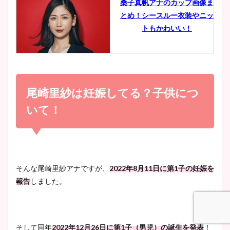
桑子真帆アナのカップ画像ま
とめ！シースルー衣装やニッ
豊島実季アナのカップ画像ま
トもかわいい！
とめ！美脚や水着姿に年齢も
調査！
小室瑛莉子のカップ画像まと
め！足が美脚でニット衣装も
尾崎里紗は妊娠してる？子供につ
宇賀神メグアナのニット画像
かわいい！
まとめ！足も美脚でカップも
いて！
凄い！
清水麻椰アナのかわいい画
像！身長やカップ、同期や
池谷実悠アナのメガネ画像が
そんな尾崎里紗アナですが、
2022年8月11日に第1子の妊娠を
wikiプロフもチェック！
かわいい！カップや水着姿も
報告
しました。
まとめた！
大家彩香アナのかわいいカッ
そして同年
2022年12月26日に第1子（男児）の誕生を発表
！