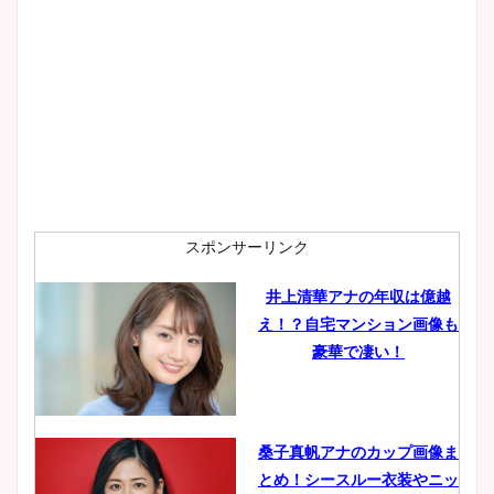
大家彩香アナのかわいいカッ
プ画像まとめ！同期や実家に
wikiプロフも！
安藤萌々アナのカップ画像や
ニット衣装まとめ！美足の筋
肉も凄い！
スポンサーリンク
井上清華アナの年収は億越
え！？自宅マンション画像も
鈴木唯の太ってた時の体重が
豪華で凄い！
ヤバすぎww原因や痩せたダ
イエット方は？昔と現在を画
像比較！
桑子真帆アナのカップ画像ま
とめ！シースルー衣装やニッ
豊島実季アナのカップ画像ま