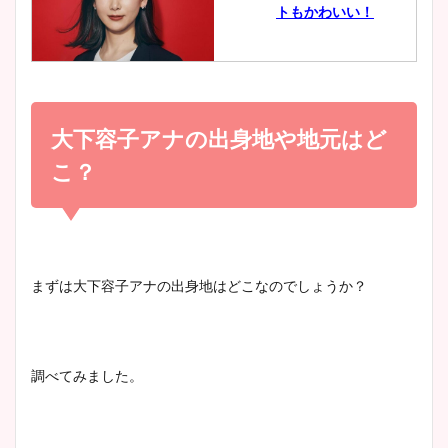
トもかわいい！
とめ！美脚や水着姿に年齢も
調査！
小室瑛莉子のカップ画像まと
め！足が美脚でニット衣装も
大下容子アナの出身地や地元はど
宇賀神メグアナのニット画像
かわいい！
まとめ！足も美脚でカップも
こ？
凄い！
清水麻椰アナのかわいい画
像！身長やカップ、同期や
池谷実悠アナのメガネ画像が
まずは大下容子アナの出身地はどこなのでしょうか？
wikiプロフもチェック！
かわいい！カップや水着姿も
まとめた！
調べてみました。
大家彩香アナのかわいいカッ
プ画像まとめ！同期や実家に
wikiプロフも！