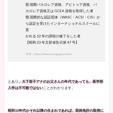
⑮ 国際バカロレア資格、アビトゥア資格、バ
カロレア資格又は GCEA 資格を取得した者
⑯ 国際的な認証団体（WASC・ACSI・CIS）か
ら認定を受けたインターナショナルスクールに
置
かれる 12 年の課程の修了をした者
【昭和 23 年文部省告示第 47 号】
引用：https://www.mext.go.jp/a_menu/
とあり
、大下容子アナのお父さんの年代であっても、医学部
入学は不可能ではない
ことがわかります。
昭和10年代かそれ以降の生まれであれば、医師免許の取得に