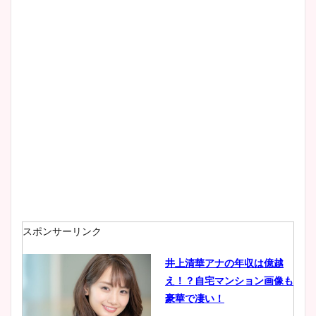
像！身長やカップ、同期や
wikiプロフもチェック！
大家彩香アナのかわいいカッ
プ画像まとめ！同期や実家に
wikiプロフも！
安藤萌々アナのカップ画像や
ニット衣装まとめ！美足の筋
肉も凄い！
スポンサーリンク
井上清華アナの年収は億越
え！？自宅マンション画像も
鈴木唯の太ってた時の体重が
豪華で凄い！
ヤバすぎww原因や痩せたダ