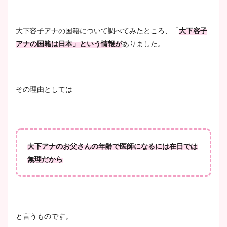
豊島実季アナのカップ画像ま
とめ！美脚や水着姿に年齢も
大下容子アナの国籍について調べてみたところ、「
大下容子
調査！
アナの国籍は日本」という情報が
ありました。
宇賀神メグアナのニット画像
その理由としては
まとめ！足も美脚でカップも
凄い！
大下アナのお父さんの年齢で医師になるには在日では
池谷実悠アナのメガネ画像が
無理だから
かわいい！カップや水着姿も
まとめた！
と言うものです。