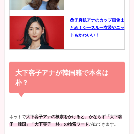
イエット方は？昔と現在を画
像比較！
桑子真帆アナのカップ画像ま
とめ！シースルー衣装やニッ
豊島実季アナのカップ画像ま
トもかわいい！
とめ！美脚や水着姿に年齢も
調査！
小室瑛莉子のカップ画像まと
め！足が美脚でニット衣装も
大下容子アナが韓国籍で本名は
宇賀神メグアナのニット画像
かわいい！
まとめ！足も美脚でカップも
朴？
凄い！
清水麻椰アナのかわいい画
像！身長やカップ、同期や
池谷実悠アナのメガネ画像が
ネットで
大下容子アナの検索をかけると、かならず「大下容
wikiプロフもチェック！
かわいい！カップや水着姿も
子 韓国」「大下容子 朴」の検索ワード
が出てきます。
まとめた！