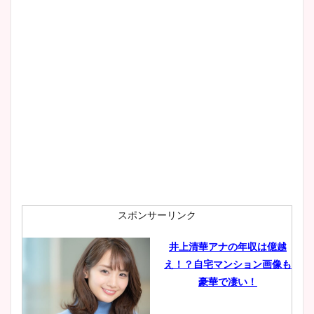
スポンサーリンク
井上清華アナの年収は億越
え！？自宅マンション画像も
豪華で凄い！