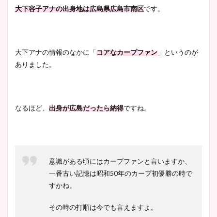
大下容子アナの出身地は広島県広島市南区
です。
安藤萌々アナのカップ画像や
ニット衣装まとめ！美足の筋
大下アナの情報のなかに「
コアなカープファン
」というのが
肉も凄い！
ありました。
鈴木唯の太ってた時の体重が
なるほど、
出身が広島だったら納得
ですね。
ヤバすぎww原因や痩せたダ
イエット方は？昔と現在を画
像比較！
意識がある頃にはカープファンと言いますか、
一番古い記憶は昭和50年のカープ初優勝の時で
豊島実季アナのカップ画像ま
すかね。
とめ！美脚や水着姿に年齢も
調査！
その時の打順は今でも言えますよ。