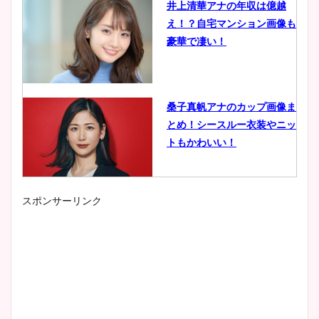
井上清華アナの年収は億越
え！？自宅マンション画像も
豪華で凄い！
桑子真帆アナのカップ画像ま
とめ！シースルー衣装やニッ
トもかわいい！
スポンサーリンク
小室瑛莉子のカップ画像まと
め！足が美脚でニット衣装も
かわいい！
清水麻椰アナのかわいい画