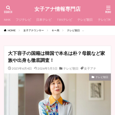
女子アナ情報専門店
NHK
フジテレビ
日本テレビ
TBSテレビ
テレビ朝日
テレビ東京
HOME
女子アナウンサー
キー局
テレビ朝日
大下容子の国籍は韓国で本名は朴？母親など家
族や出身も徹底調査！
2025年6月4日
2026年5月5日
テレビ朝日
女子アナ
テレビ朝日