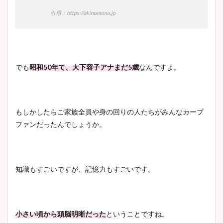
引用：https://akinomono.jp
宇賀神メグアナのニット画像
まとめ！足も美脚でカップも
凄い！
でも
昭和50年て、大下容子アナまだ5歳
なんですよ。
池谷実悠アナのメガネ画像が
かわいい！カップや水着姿も
もしかしたらご家族全員や身の回りの人たちがみんなカープ
まとめた！
ファンだったんでしょうか。
知識もすごいですが、記憶力もすごいです。
小さい頃から頭脳明晰だった
ということですね。