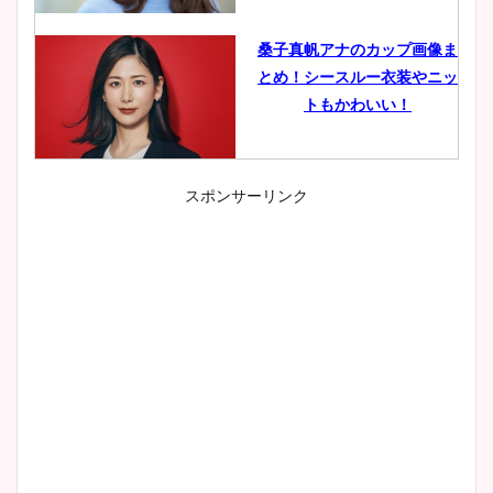
桑子真帆アナのカップ画像ま
とめ！シースルー衣装やニッ
トもかわいい！
スポンサーリンク
小室瑛莉子のカップ画像まと
め！足が美脚でニット衣装も
かわいい！
清水麻椰アナのかわいい画
像！身長やカップ、同期や
wikiプロフもチェック！