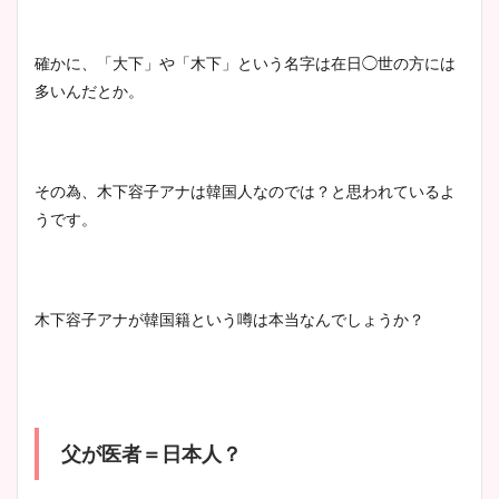
大家彩香アナのかわいいカッ
確かに、「大下」や「木下」という名字は在日◯世の方には
プ画像まとめ！同期や実家に
多いんだとか。
wikiプロフも！
その為、木下容子アナは韓国人なのでは？と思われているよ
安藤萌々アナのカップ画像や
うです。
ニット衣装まとめ！美足の筋
肉も凄い！
木下容子アナが韓国籍という噂は本当なんでしょうか？
鈴木唯の太ってた時の体重が
ヤバすぎww原因や痩せたダ
イエット方は？昔と現在を画
像比較！
父が医者＝日本人？