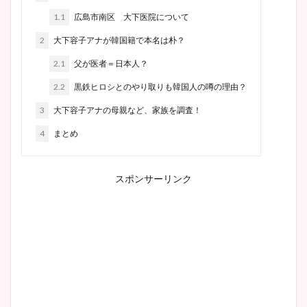
1.1
広島市南区 大下医院について
2
大下容子アナが韓国籍で本名は朴？
2.1
父が医者＝日本人？
2.2
黒鉄ヒロシとのやり取りも韓国人の噂の理由？
3
大下容子アナの母親など、家族を調査！
4
まとめ
スポンサーリンク