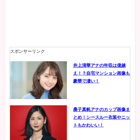
スポンサーリンク
井上清華アナの年収は億越
え！？自宅マンション画像も
豪華で凄い！
桑子真帆アナのカップ画像ま
とめ！シースルー衣装やニッ
トもかわいい！