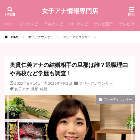
女子アナ情報専門店
NHK
フジテレビ
日本テレビ
TBSテレビ
テレビ朝日
テレビ東京
HOME
女子アナウンサー
フリーアナウンサー
奥貫仁美アナの結婚相手の旦那は誰？退職理由
や高校など学歴も調査！
2025年6月14日
2026年7月2日
フリーアナウンサー
女子アナ
,
旦那
,
結婚
フリーアナウンサー