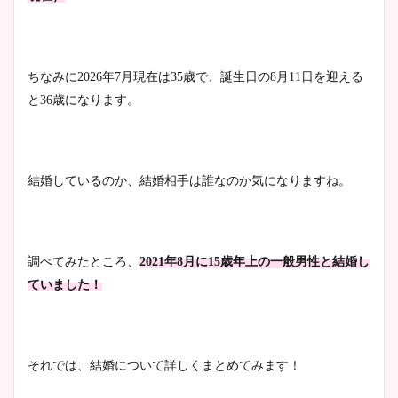
wikiプロフもチェック！
かわいい！カップや水着姿も
まとめた！
ちなみに2026年7月現在は35歳で、誕生日の8月11日を迎える
大家彩香アナのかわいいカッ
と36歳になります。
プ画像まとめ！同期や実家に
wikiプロフも！
結婚しているのか、結婚相手は誰なのか気になりますね。
安藤萌々アナのカップ画像や
ニット衣装まとめ！美足の筋
肉も凄い！
調べてみたところ、
2021年8月に15歳年上の一般男性と結婚し
ていました！
鈴木唯の太ってた時の体重が
ヤバすぎww原因や痩せたダ
それでは、結婚について詳しくまとめてみます！
イエット方は？昔と現在を画