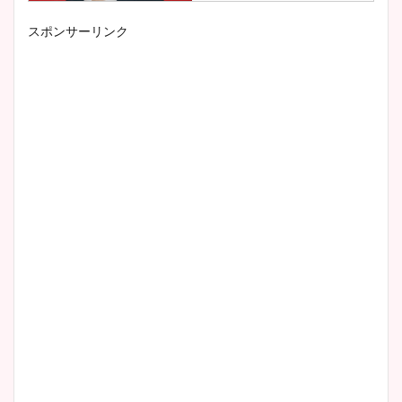
スポンサーリンク
小室瑛莉子のカップ画像まと
め！足が美脚でニット衣装も
かわいい！
清水麻椰アナのかわいい画
像！身長やカップ、同期や
wikiプロフもチェック！
大家彩香アナのかわいいカッ
プ画像まとめ！同期や実家に
wikiプロフも！