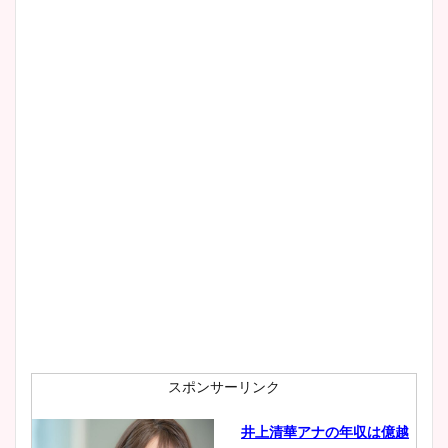
清水麻椰アナのかわいい画
像！身長やカップ、同期や
wikiプロフもチェック！
大家彩香アナのかわいいカッ
プ画像まとめ！同期や実家に
wikiプロフも！
安藤萌々アナのカップ画像や
ニット衣装まとめ！美足の筋
肉も凄い！
スポンサーリンク
井上清華アナの年収は億越