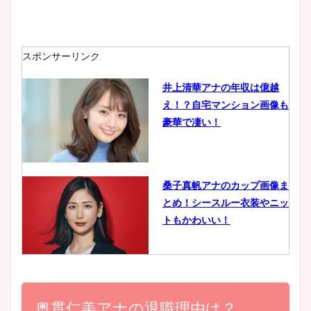
安藤萌々アナのカップ画像や
ニット衣装まとめ！美足の筋
肉も凄い！
スポンサーリンク
井上清華アナの年収は億越
え！？自宅マンション画像も
鈴木唯の太ってた時の体重が
豪華で凄い！
ヤバすぎww原因や痩せたダ
イエット方は？昔と現在を画
像比較！
桑子真帆アナのカップ画像ま
とめ！シースルー衣装やニッ
豊島実季アナのカップ画像ま
トもかわいい！
とめ！美脚や水着姿に年齢も
調査！
小室瑛莉子のカップ画像まと
め！足が美脚でニット衣装も
奥貫仁美アナの退職理由は？
宇賀神メグアナのニット画像