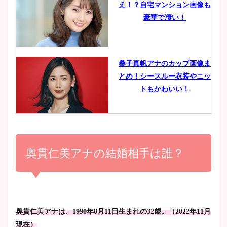
え！？自宅マンション画像も
鈴木唯の太ってた時の体重が
豪華で凄い！
ヤバすぎww原因や痩せたダ
イエット方は？昔と現在を画
像比較！
桑子真帆アナのカップ画像ま
とめ！シースルー衣装やニッ
豊島実季アナのカップ画像ま
トもかわいい！
とめ！美脚や水着姿に年齢も
調査！
小室瑛莉子のカップ画像まと
め！足が美脚でニット衣装も
奥貫仁美アナの結婚相手は誰？
宇賀神メグアナのニット画像
かわいい！
まとめ！足も美脚でカップも
凄い！
清水麻椰アナのかわいい画
奥貫仁美アナは、1990年8月11日生まれの32歳。（2022年11月
像！身長やカップ、同期や
池谷実悠アナのメガネ画像が
現在）