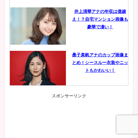
井上清華アナの年収は億越
え！？自宅マンション画像も
豪華で凄い！
桑子真帆アナのカップ画像ま
とめ！シースルー衣装やニッ
トもかわいい！
スポンサーリンク
小室瑛莉子のカップ画像まと
め！足が美脚でニット衣装も
かわいい！