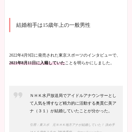
像比較！
豊島実季アナのカップ画像ま
結婚相手は15歳年上の一般男性
とめ！美脚や水着姿に年齢も
調査！
2022年4月9日に発売された東京スポーツのインタビューで、
2021年8月11日に入籍していた
ことを明らかにしました。
宇賀神メグアナのニット画像
まとめ！足も美脚でカップも
凄い！
ＮＨＫ水戸放送局でアイドルアナウンサーとし
て人気を博すなど精力的に活動する奥貫仁美ア
池谷実悠アナのメガネ画像が
ナ（３１）が結婚していたことが分かった。
かわいい！カップや水着姿も
まとめた！
引用：東スポ 元ＮＨＫ地方アナが結婚していた！ 決め手