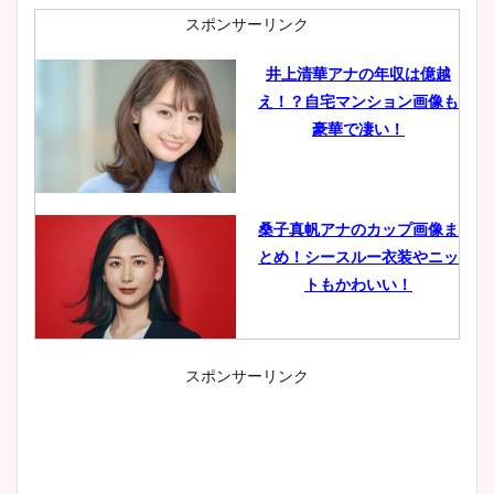
スポンサーリンク
井上清華アナの年収は億越
え！？自宅マンション画像も
豪華で凄い！
桑子真帆アナのカップ画像ま
とめ！シースルー衣装やニッ
トもかわいい！
スポンサーリンク
小室瑛莉子のカップ画像まと
め！足が美脚でニット衣装も
かわいい！