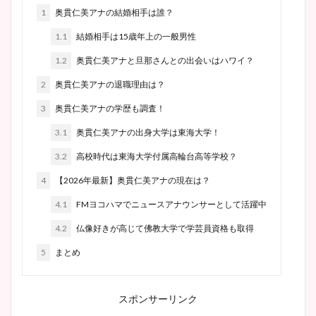
1
奥貫仁美アナの結婚相手は誰？
1.1
結婚相手は15歳年上の一般男性
1.2
奥貫仁美アナと旦那さんとの出会いはハワイ？
2
奥貫仁美アナの退職理由は？
3
奥貫仁美アナの学歴も調査！
3.1
奥貫仁美アナの出身大学は東海大学！
3.2
高校時代は東海大学付属高輪台高等学校？
4
【2026年最新】奥貫仁美アナの現在は？
4.1
FMヨコハマでニュースアナウンサーとして活躍中
4.2
仏像好きが高じて佛教大学で学芸員資格も取得
5
まとめ
スポンサーリンク