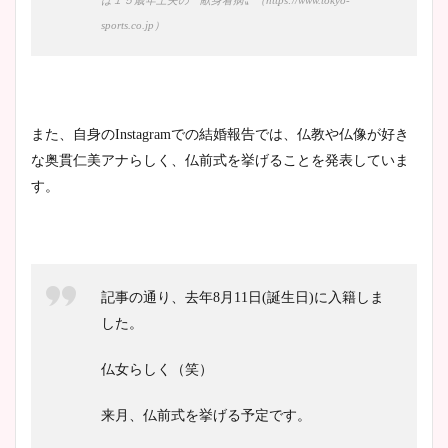
は１５歳年上夫の〝献身看病〟（https://www.tokyo-
sports.co.jp）
また、自身のInstagramでの結婚報告では、仏教や仏像が好き
な奥貫仁美アナらしく、仏前式を挙げることを発表していま
す。
記事の通り、去年8月11日(誕生日)に入籍しま
した。
仏女らしく（笑）
来月、仏前式を挙げる予定です。