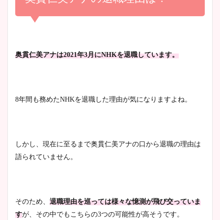
かわいい！
まとめ！足も美脚でカップも
凄い！
清水麻椰アナのかわいい画
奥貫仁美アナは2021年3月にNHKを退職しています。
像！身長やカップ、同期や
池谷実悠アナのメガネ画像が
wikiプロフもチェック！
かわいい！カップや水着姿も
まとめた！
8年間も務めたNHKを
退職した理由が気になりますよね。
大家彩香アナのかわいいカッ
プ画像まとめ！同期や実家に
wikiプロフも！
しかし、現在に至るまで奥貫仁美アナの口から退職の理由は
語られていません。
安藤萌々アナのカップ画像や
ニット衣装まとめ！美足の筋
そのため、
退職理由を巡っては様々な憶測が飛び交っていま
肉も凄い！
す
が、その中でもこちらの3つの可能性が高そうです。