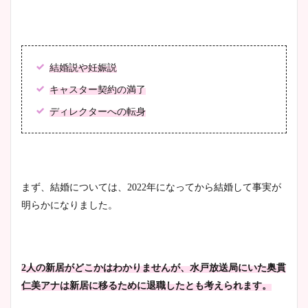
鈴木唯の太ってた時の体重が
結婚説や妊娠説
ヤバすぎww原因や痩せたダ
イエット方は？昔と現在を画
キャスター契約の満了
像比較！
ディレクターへの転身
豊島実季アナのカップ画像ま
とめ！美脚や水着姿に年齢も
調査！
まず、結婚については、2022年になってから結婚して事実が
明らかになりました。
宇賀神メグアナのニット画像
まとめ！足も美脚でカップも
2人の新居がどこかはわかりませんが、水戸放送局にいた奥貫
凄い！
仁美アナは新居に移るために退職したとも考えられます。