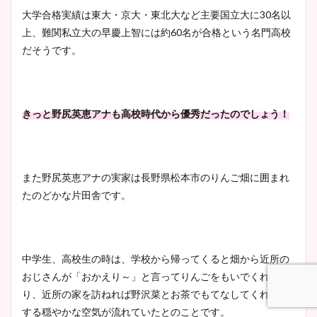
大学合格実績は東大・京大・東北大など主要国立大に30名以
上、難関私立大の早慶上智には約60名が合格という名門高校
だそうです。
きっと野尻英恵アナも高校時代から優秀だったのでしょう！
また野尻英恵アナの実家は長野県松本市のりんご畑に囲まれ
たのどかな片田舎です。
中学生、高校生の時は、学校から帰ってくると畑から近所の
おじさんが「おかえり～」と言ってりんごをもいでくれた
り、近所の家を訪ねれば野沢菜とお茶でもてなしてくれたり
する穏やかな空気が流れていたとのことです。