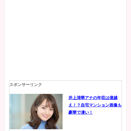
大家彩香アナのかわいいカッ
プ画像まとめ！同期や実家に
wikiプロフも！
安藤萌々アナのカップ画像や
ニット衣装まとめ！美足の筋
肉も凄い！
スポンサーリンク
井上清華アナの年収は億越
え！？自宅マンション画像も
鈴木唯の太ってた時の体重が
豪華で凄い！
ヤバすぎww原因や痩せたダ
イエット方は？昔と現在を画
像比較！