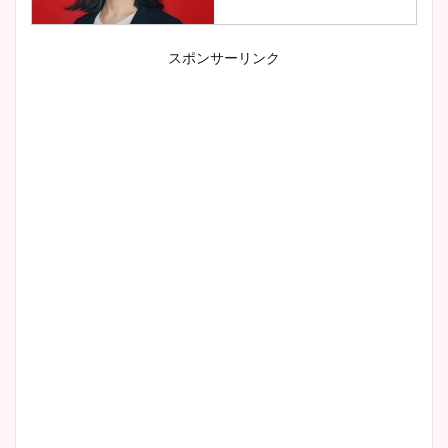
スポンサーリンク
小室瑛莉子のカップ画像まと
め！足が美脚でニット衣装も
かわいい！
清水麻椰アナのかわいい画
像！身長やカップ、同期や
wikiプロフもチェック！
大家彩香アナのかわいいカッ
プ画像まとめ！同期や実家に
wikiプロフも！