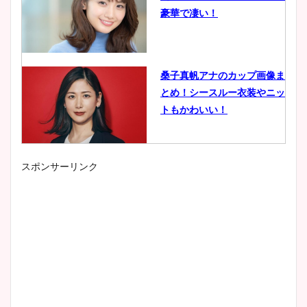
豪華で凄い！
桑子真帆アナのカップ画像ま
とめ！シースルー衣装やニッ
トもかわいい！
スポンサーリンク
小室瑛莉子のカップ画像まと
め！足が美脚でニット衣装も
かわいい！
清水麻椰アナのかわいい画
像！身長やカップ、同期や
wikiプロフもチェック！