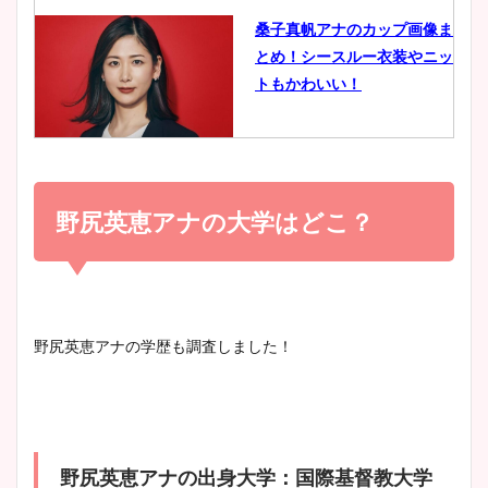
桑子真帆アナのカップ画像ま
とめ！シースルー衣装やニッ
豊島実季アナのカップ画像ま
トもかわいい！
とめ！美脚や水着姿に年齢も
調査！
小室瑛莉子のカップ画像まと
め！足が美脚でニット衣装も
野尻英恵アナの大学はどこ？
宇賀神メグアナのニット画像
かわいい！
まとめ！足も美脚でカップも
凄い！
清水麻椰アナのかわいい画
野尻英恵アナの学歴も調査しました！
像！身長やカップ、同期や
池谷実悠アナのメガネ画像が
wikiプロフもチェック！
かわいい！カップや水着姿も
まとめた！
野尻英恵アナの出身大学：国際基督教大学