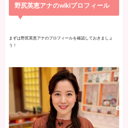
め！足が美脚でニット衣装も
野尻英恵アナの
wiki
プロフィール
宇賀神メグアナのニット画像
かわいい！
まとめ！足も美脚でカップも
凄い！
清水麻椰アナのかわいい画
まずは野尻英恵アナのプロフィールを確認しておきましょ
像！身長やカップ、同期や
う！
池谷実悠アナのメガネ画像が
wikiプロフもチェック！
かわいい！カップや水着姿も
まとめた！
大家彩香アナのかわいいカッ
プ画像まとめ！同期や実家に
wikiプロフも！
安藤萌々アナのカップ画像や
ニット衣装まとめ！美足の筋