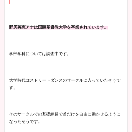
大家彩香アナのかわいいカッ
プ画像まとめ！同期や実家に
wikiプロフも！
野尻英恵アナは国際基督教大学を卒業されています。
安藤萌々アナのカップ画像や
ニット衣装まとめ！美足の筋
学部学科については調査中です。
肉も凄い！
大学時代はストリートダンスのサークルに入っていたそうで
鈴木唯の太ってた時の体重が
す。
ヤバすぎww原因や痩せたダ
イエット方は？昔と現在を画
像比較！
そのサークルでの基礎練習で首だけを自由に動かせるように
なったそうです。
豊島実季アナのカップ画像ま