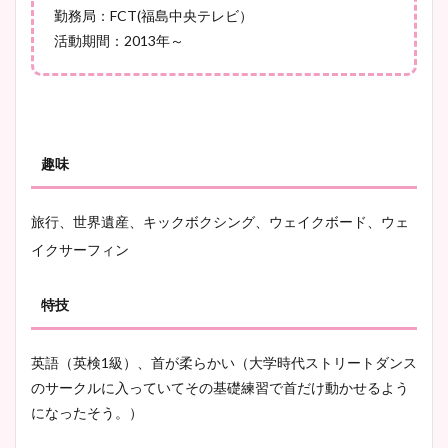
勤務局：FCT(福島中央テレビ）
活動期間：2013年～
池谷実悠アナのメガネ画像が
かわいい！カップや水着姿も
まとめた！
趣味
旅行、世界遺産、キックボクシング、ウェイクボード、ウェ
イクサーフィン
特技
英語（英検1級）、首が柔らかい（大学時代ストリートダンス
のサークルに入っていてその基礎練習で首だけ動かせるよう
になったそう。）