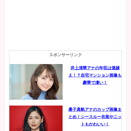
スポンサーリンク
井上清華アナの年収は億越
え！？自宅マンション画像も
豪華で凄い！
桑子真帆アナのカップ画像ま
とめ！シースルー衣装やニッ
トもかわいい！