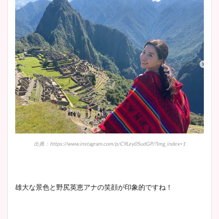
出典：https://www.instagram.com/p/C9Ley05udGP/?img_index=1
雄大な景色と野尻英恵アナの笑顔が印象的ですね！