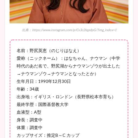
肉も凄い！
出典：https://www.instagram.com/p/Cs3c2IqpdpG/?img_index=1
鈴木唯の太ってた時の体重が
ヤバすぎww原因や痩せたダ
イエット方は？昔と現在を画
名前：野尻英恵（のじりはなえ）
像比較！
愛称（ニックネーム）：はなちゃん、ナウマン（中学
時代のあだ名で、野尻湖からナウマンゾウが出土した
→ナウマンゾウ→ナウマンとなったとか）
豊島実季アナのカップ画像ま
生年月日：1990年12月30日
とめ！美脚や水着姿に年齢も
年齢：34歳
調査！
出身地：イギリス・ロンドン（長野県松本市育ち）
最終学歴：国際基督教大学
血液型：A型
宇賀神メグアナのニット画像
身長：調査中
まとめ！足も美脚でカップも
体重：調査中
凄い！
カップサイズ：推定B～C カップ