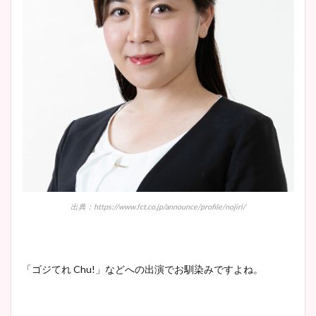
出典：https://www.fct.co.jp/announce/profile/nojiri/
「ゴジてれ Chu!」などへの出演でお馴染みですよね。