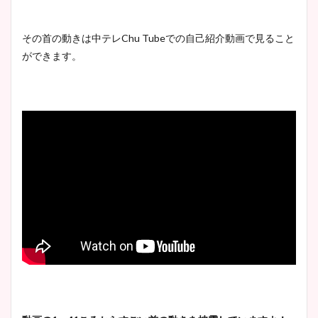
とめ！美脚や水着姿に年齢も
調査！
その首の動きは中テレChu Tubeでの自己紹介動画で見ること
ができます。
宇賀神メグアナのニット画像
まとめ！足も美脚でカップも
凄い！
池谷実悠アナのメガネ画像が
かわいい！カップや水着姿も
まとめた！