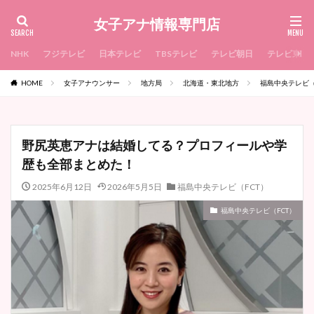
女子アナ情報専門店
NHK
フジテレビ
日本テレビ
TBSテレビ
テレビ朝日
テレビ東京
HOME
女子アナウンサー
地方局
北海道・東北地方
福島中央テレビ（
野尻英恵アナは結婚してる？プロフィールや学
歴も全部まとめた！
2025年6月12日
2026年5月5日
福島中央テレビ（FCT）
福島中央テレビ（FCT）