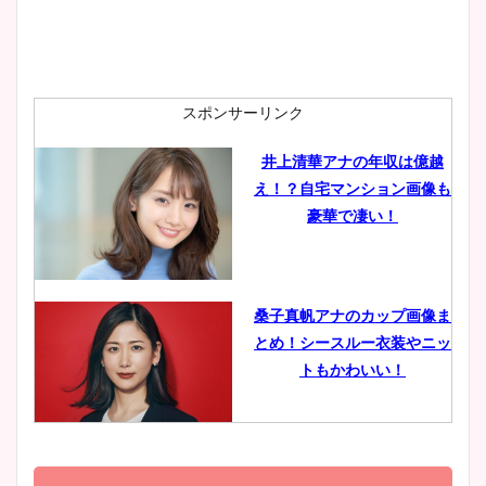
安藤萌々アナのカップ画像や
ニット衣装まとめ！美足の筋
肉も凄い！
スポンサーリンク
井上清華アナの年収は億越
え！？自宅マンション画像も
鈴木唯の太ってた時の体重が
豪華で凄い！
ヤバすぎww原因や痩せたダ
イエット方は？昔と現在を画
像比較！
桑子真帆アナのカップ画像ま
とめ！シースルー衣装やニッ
豊島実季アナのカップ画像ま
トもかわいい！
とめ！美脚や水着姿に年齢も
調査！
小室瑛莉子のカップ画像まと