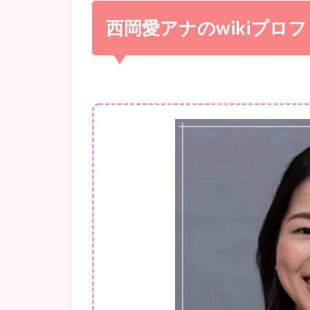
西岡愛アナの
wiki
プロフ