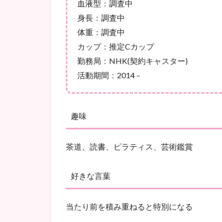
血液型：調査中
身長：調査中
体重：調査中
カップ：推定C
カップ
勤務局：
NHK(
契約キャスター
)
活動期間：
2014 –
趣味
茶道、読書、ピラティス、芸術鑑賞
好きな言葉
当たり前を積み重ねると特別になる