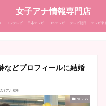
女子アナ情報専門店
K
フジテレビ
日本テレビ
TBSテレビ
テレビ朝日
テレビ東
齢などプロフィールに結婚
女子アナ
,
結婚
NHKBS