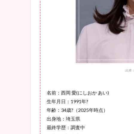
出典：ht
名前：西岡
愛
(
にしおか
あい
)
生年月日：
1991
年
?
年齢：
34
歳
?（2025年時点）
出身地：埼玉県
最終学歴：調査中