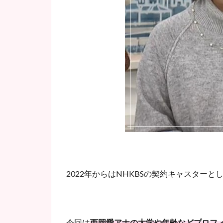
2022
年からは
NHKBS
の契約キャスターと
今回は
西岡愛アナの大学や年齢などプロフ