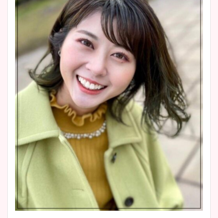
まとめた！
大家彩香アナのかわいいカッ
プ画像まとめ！同期や実家に
wikiプロフも！
安藤萌々アナのカップ画像や
ニット衣装まとめ！美足の筋
肉も凄い！
鈴木唯の太ってた時の体重が
ヤバすぎww原因や痩せたダ
イエット方は？昔と現在を画
像比較！