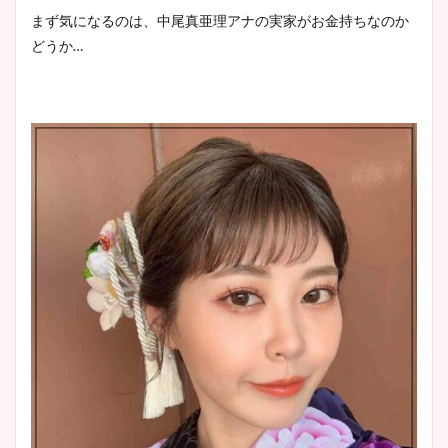
像！身長やカップ、同期や
池谷実悠アナのメガネ画像が
まず気になるのは、中尾真亜理アナの実家がお金持ちなのか
wikiプロフもチェック！
かわいい！カップや水着姿も
どうか…
まとめた！
大家彩香アナのかわいいカッ
プ画像まとめ！同期や実家に
wikiプロフも！
安藤萌々アナのカップ画像や
ニット衣装まとめ！美足の筋
肉も凄い！
鈴木唯の太ってた時の体重が
ヤバすぎww原因や痩せたダ