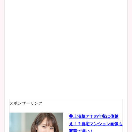
清水麻椰アナのかわいい画
像！身長やカップ、同期や
wikiプロフもチェック！
大家彩香アナのかわいいカッ
プ画像まとめ！同期や実家に
wikiプロフも！
安藤萌々アナのカップ画像や
ニット衣装まとめ！美足の筋
肉も凄い！
スポンサーリンク
井上清華アナの年収は億越
え！？自宅マンション画像も
鈴木唯の太ってた時の体重が
豪華で凄い！