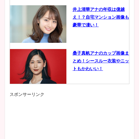
井上清華アナの年収は億越
え！？自宅マンション画像も
豪華で凄い！
桑子真帆アナのカップ画像ま
とめ！シースルー衣装やニッ
トもかわいい！
スポンサーリンク
小室瑛莉子のカップ画像まと
め！足が美脚でニット衣装も
かわいい！