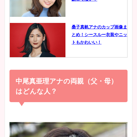
ヤバすぎww原因や痩せたダ
イエット方は？昔と現在を画
像比較！
桑子真帆アナのカップ画像ま
とめ！シースルー衣装やニッ
豊島実季アナのカップ画像ま
トもかわいい！
とめ！美脚や水着姿に年齢も
調査！
小室瑛莉子のカップ画像まと
め！足が美脚でニット衣装も
中尾真亜理アナの両親（父・母）
宇賀神メグアナのニット画像
かわいい！
まとめ！足も美脚でカップも
はどんな人？
凄い！
清水麻椰アナのかわいい画
像！身長やカップ、同期や
池谷実悠アナのメガネ画像が
wikiプロフもチェック！
かわいい！カップや水着姿も