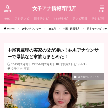
女子アナ情報専門店
NHK
フジテレビ
日本テレビ
TBSテレビ
テレビ朝日
テレビ東京
HOME
女子アナウンサー
地方局
中国・四国地方
日本海テレビ（NK
中尾真亜理の実家の父が凄い！妹もアナウンサ
ーで母親など家族もまとめた！
2025年7月5日
2026年7月1日
日本海テレビ（NKT）
女子アナ
,
実家
日本海テレビ（NKT）