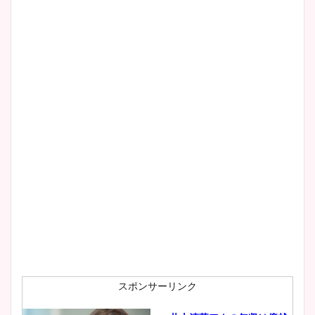
清水麻椰アナのかわいい画
像！身長やカップ、同期や
wikiプロフもチェック！
大家彩香アナのかわいいカッ
プ画像まとめ！同期や実家に
wikiプロフも！
安藤萌々アナのカップ画像や
ニット衣装まとめ！美足の筋
肉も凄い！
スポンサーリンク