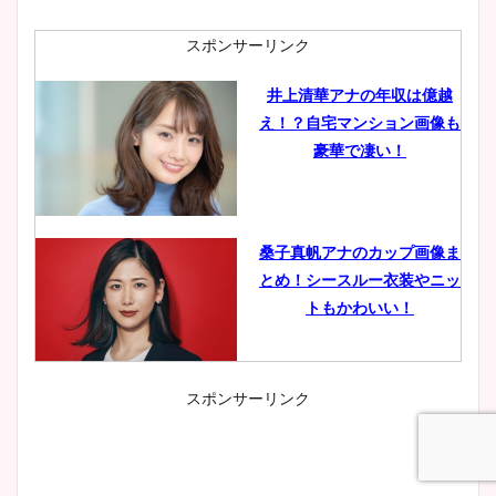
スポンサーリンク
井上清華アナの年収は億越
え！？自宅マンション画像も
豪華で凄い！
桑子真帆アナのカップ画像ま
とめ！シースルー衣装やニッ
トもかわいい！
スポンサーリンク
小室瑛莉子のカップ画像まと
め！足が美脚でニット衣装も
かわいい！