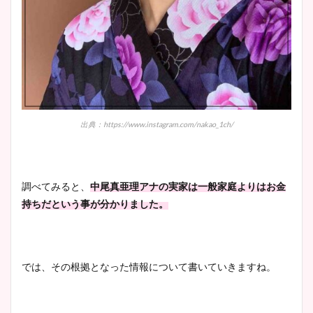
イエット方は？昔と現在を画
像比較！
豊島実季アナのカップ画像ま
とめ！美脚や水着姿に年齢も
調査！
出典：https://www.instagram.com/nakao_1ch/
宇賀神メグアナのニット画像
まとめ！足も美脚でカップも
調べてみると、
中尾真亜理アナの実家は一般家庭よりはお金
凄い！
持ちだという事が分かりました。
池谷実悠アナのメガネ画像が
では、その根拠となった情報について書いていきますね。
かわいい！カップや水着姿も
まとめた！