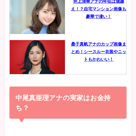
井上清華アナの年収は億越
え！？自宅マンション画像も
鈴木唯の太ってた時の体重が
豪華で凄い！
ヤバすぎww原因や痩せたダ
イエット方は？昔と現在を画
像比較！
桑子真帆アナのカップ画像ま
とめ！シースルー衣装やニッ
豊島実季アナのカップ画像ま
トもかわいい！
とめ！美脚や水着姿に年齢も
調査！
小室瑛莉子のカップ画像まと
め！足が美脚でニット衣装も
中尾真亜理アナの実家はお金持
宇賀神メグアナのニット画像
かわいい！
まとめ！足も美脚でカップも
ち？
凄い！
清水麻椰アナのかわいい画