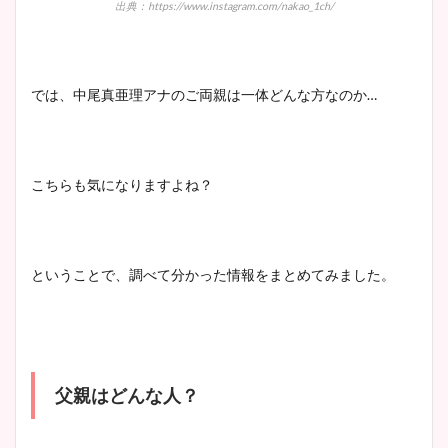
出典：https://www.instagram.com/nakao_1ch/
豊島実季アナのカップ画像ま
とめ！美脚や水着姿に年齢も
調査！
では、中尾真亜理アナのご両親は一体どんな方なのか…
宇賀神メグアナのニット画像
こちらも気になりますよね？
まとめ！足も美脚でカップも
凄い！
ということで、調べて分かった情報をまとめてみました。
池谷実悠アナのメガネ画像が
かわいい！カップや水着姿も
まとめた！
父親はどんな人？