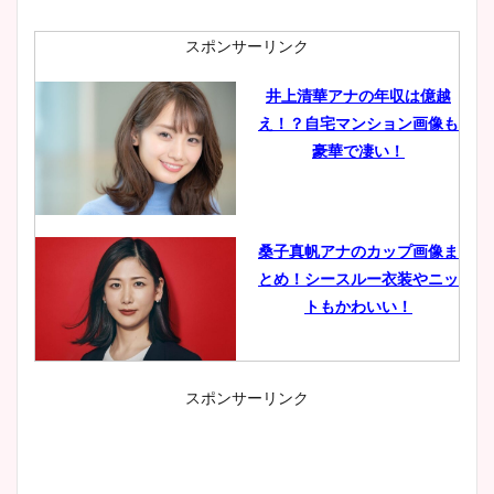
スポンサーリンク
井上清華アナの年収は億越
え！？自宅マンション画像も
豪華で凄い！
桑子真帆アナのカップ画像ま
とめ！シースルー衣装やニッ
トもかわいい！
スポンサーリンク
小室瑛莉子のカップ画像まと
め！足が美脚でニット衣装も
かわいい！