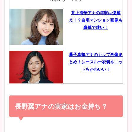
井上清華アナの年収は億越
え！？自宅マンション画像も
鈴木唯の太ってた時の体重が
豪華で凄い！
ヤバすぎww原因や痩せたダ
イエット方は？昔と現在を画
像比較！
桑子真帆アナのカップ画像ま
とめ！シースルー衣装やニッ
豊島実季アナのカップ画像ま
トもかわいい！
とめ！美脚や水着姿に年齢も
調査！
小室瑛莉子のカップ画像まと
め！足が美脚でニット衣装も
長野翼アナの実家はお金持ち？
宇賀神メグアナのニット画像
かわいい！
まとめ！足も美脚でカップも
凄い！