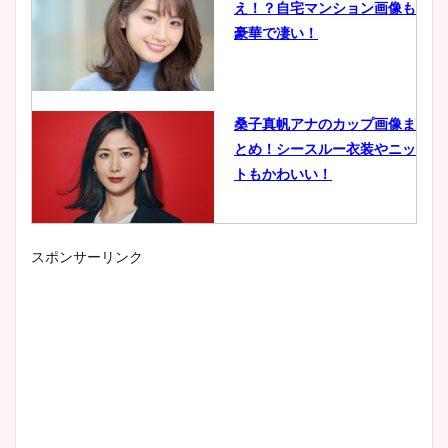
え！？自宅マンション画像も
豪華で凄い！
桑子真帆アナのカップ画像ま
とめ！シースルー衣装やニッ
トもかわいい！
スポンサーリンク
小室瑛莉子のカップ画像まと
め！足が美脚でニット衣装も
かわいい！
清水麻椰アナのかわいい画
像！身長やカップ、同期や