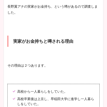
清水麻椰アナのかわいい画
長野翼アナの実家がお金持ち、という噂があるので調査しま
像！身長やカップ、同期や
した。
池谷実悠アナのメガネ画像が
wikiプロフもチェック！
かわいい！カップや水着姿も
まとめた！
大家彩香アナのかわいいカッ
実家がお金持ちと噂される理由
プ画像まとめ！同期や実家に
wikiプロフも！
その理由は２つあります。
安藤萌々アナのカップ画像や
ニット衣装まとめ！美足の筋
肉も凄い！
高校から一人暮らしをしていた。
高校卒業後は上京し、早稲田大学に進学し一人暮ら
しをしていた。
鈴木唯の太ってた時の体重が