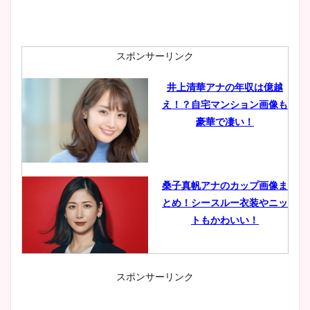
スポンサーリンク
井上清華アナの年収は億越
え！？自宅マンション画像も
豪華で凄い！
桑子真帆アナのカップ画像ま
とめ！シースルー衣装やニッ
トもかわいい！
スポンサーリンク
小室瑛莉子のカップ画像まと
め！足が美脚でニット衣装も