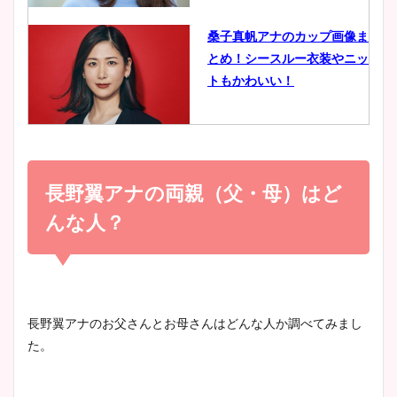
像比較！
桑子真帆アナのカップ画像ま
とめ！シースルー衣装やニッ
豊島実季アナのカップ画像ま
トもかわいい！
とめ！美脚や水着姿に年齢も
調査！
小室瑛莉子のカップ画像まと
め！足が美脚でニット衣装も
長野翼アナの両親（父・母）はど
宇賀神メグアナのニット画像
かわいい！
まとめ！足も美脚でカップも
んな人？
凄い！
清水麻椰アナのかわいい画
像！身長やカップ、同期や
池谷実悠アナのメガネ画像が
長野翼アナのお父さんとお母さんはどんな人か調べてみまし
wikiプロフもチェック！
かわいい！カップや水着姿も
た。
まとめた！