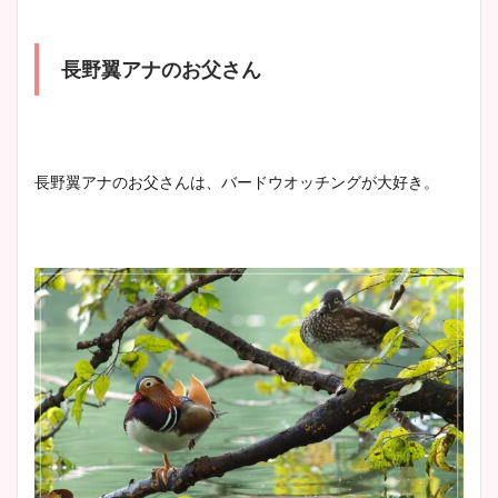
大家彩香アナのかわいいカッ
プ画像まとめ！同期や実家に
長野翼アナのお父さん
wikiプロフも！
安藤萌々アナのカップ画像や
長野翼アナのお父さんは、バードウオッチングが大好き。
ニット衣装まとめ！美足の筋
肉も凄い！
鈴木唯の太ってた時の体重が
ヤバすぎww原因や痩せたダ
イエット方は？昔と現在を画
像比較！
豊島実季アナのカップ画像ま