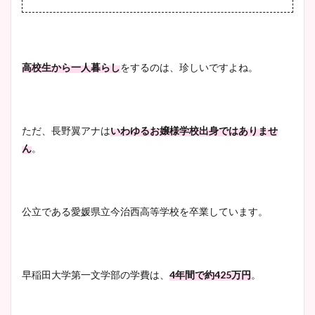
ヤバすぎww原因や痩せたダ
イエット方は？昔と現在を画
像比較！
高校生から一人暮らし
をするのは、珍しいですよね。
豊島実季アナのカップ画像ま
とめ！美脚や水着姿に年齢も
ただ、
長野翼アナは
いわゆるお嬢様学校出身ではありませ
調査！
ん
。
宇賀神メグアナのニット画像
公立である愛媛県立今治西高等学校を卒業しています。
まとめ！足も美脚でカップも
凄い！
早稲田大学第一文学部の学費は、
4年間で約425万円
。
池谷実悠アナのメガネ画像が
かわいい！カップや水着姿も