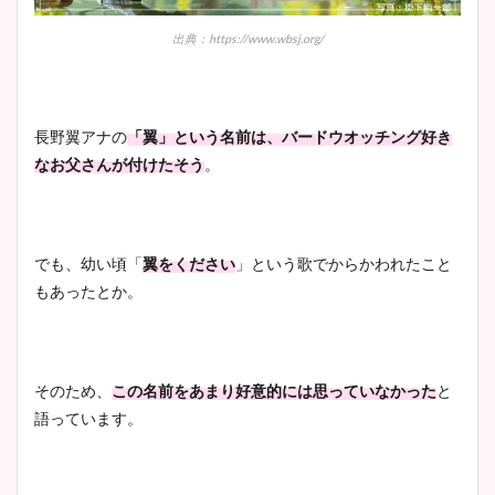
とめ！美脚や水着姿に年齢も
出典：https://www.wbsj.org/
調査！
長野翼アナの
「翼」という名前は、バードウオッチング好き
宇賀神メグアナのニット画像
なお父さんが付けたそう
。
まとめ！足も美脚でカップも
凄い！
でも、幼い頃「
翼をください
」という歌でからかわれたこと
もあったとか。
池谷実悠アナのメガネ画像が
かわいい！カップや水着姿も
まとめた！
そのため、
この名前をあまり好意的には思っていなかった
と
語っています。