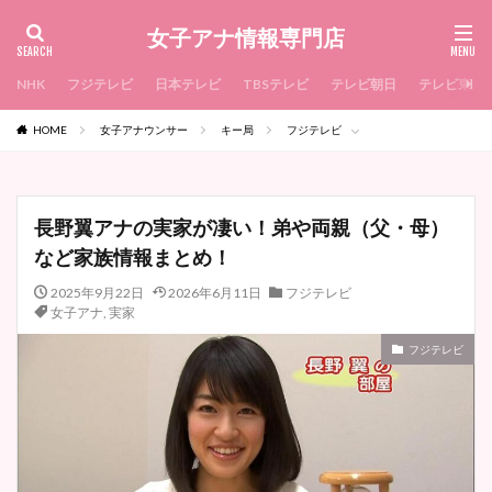
女子アナ情報専門店
NHK
フジテレビ
日本テレビ
TBSテレビ
テレビ朝日
テレビ東京
HOME
女子アナウンサー
キー局
フジテレビ
長野翼アナの実家が凄い！弟や両親（父・母）
など家族情報まとめ！
2025年9月22日
2026年6月11日
フジテレビ
女子アナ
,
実家
フジテレビ