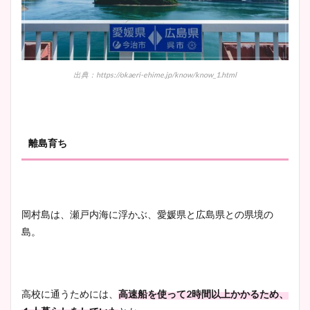
出典：https://okaeri-ehime.jp/know/know_1.html
離島育ち
岡村島は、瀬戸内海に浮かぶ、愛媛県と広島県との県境の
島。
高校に通うためには、
高速船を使って2時間以上かかるため、