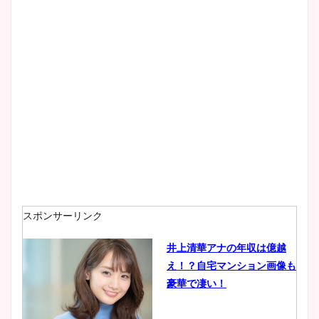
wikiプロフもチェック！
大家彩香アナのかわいいカッ
プ画像まとめ！同期や実家に
wikiプロフも！
安藤萌々アナのカップ画像や
ニット衣装まとめ！美足の筋
肉も凄い！
スポンサーリンク
井上清華アナの年収は億越
え！？自宅マンション画像も
鈴木唯の太ってた時の体重が
豪華で凄い！
ヤバすぎww原因や痩せたダ
イエット方は？昔と現在を画