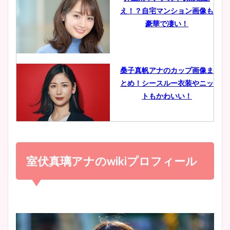
え！？自宅マンション画像も
鈴木唯の太ってた時の体重が
豪華で凄い！
ヤバすぎww原因や痩せたダ
イエット方は？昔と現在を画
像比較！
桑子真帆アナのカップ画像ま
とめ！シースルー衣装やニッ
豊島実季アナのカップ画像ま
トもかわいい！
とめ！美脚や水着姿に年齢も
調査！
小室瑛莉子のカップ画像まと
め！足が美脚でニット衣装も
室伏真璃アナのwikiプロフィール
宇賀神メグアナのニット画像
かわいい！
まとめ！足も美脚でカップも
凄い！
清水麻椰アナのかわいい画
像！身長やカップ、同期や