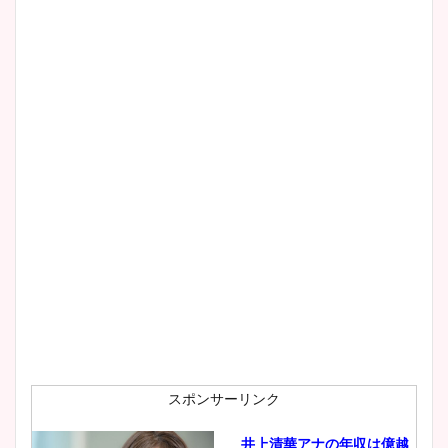
清水麻椰アナのかわいい画
像！身長やカップ、同期や
wikiプロフもチェック！
大家彩香アナのかわいいカッ
プ画像まとめ！同期や実家に
wikiプロフも！
安藤萌々アナのカップ画像や
ニット衣装まとめ！美足の筋
肉も凄い！
スポンサーリンク
井上清華アナの年収は億越