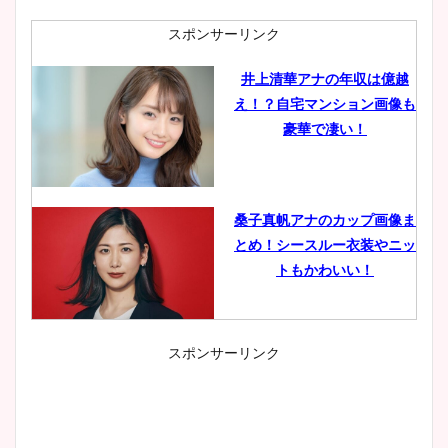
スポンサーリンク
井上清華アナの年収は億越
え！？自宅マンション画像も
豪華で凄い！
桑子真帆アナのカップ画像ま
とめ！シースルー衣装やニッ
トもかわいい！
スポンサーリンク
小室瑛莉子のカップ画像まと
め！足が美脚でニット衣装も
かわいい！