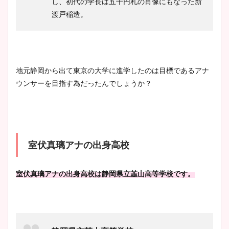
し、初代の学長は五千円札の肖像にもなった新
ヤバすぎww原因や痩せたダ
渡戸稲造。
イエット方は？昔と現在を画
像比較！
豊島実季アナのカップ画像ま
地元静岡から出て東京の大学に進学したのは目標であるアナ
とめ！美脚や水着姿に年齢も
ウンサーを目指す為だったんでしょうか？
調査！
宇賀神メグアナのニット画像
室伏真璃アナの出身高校
まとめ！足も美脚でカップも
凄い！
室伏真璃アナの出身高校は静岡県立韮山高等学校です。
池谷実悠アナのメガネ画像が
かわいい！カップや水着姿も