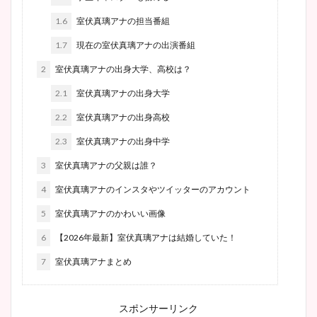
1.6
室伏真璃アナの担当番組
1.7
現在の室伏真璃アナの出演番組
2
室伏真璃アナの出身大学、高校は？
2.1
室伏真璃アナの出身大学
2.2
室伏真璃アナの出身高校
2.3
室伏真璃アナの出身中学
3
室伏真璃アナの父親は誰？
4
室伏真璃アナのインスタやツイッターのアカウント
5
室伏真璃アナのかわいい画像
6
【2026年最新】室伏真璃アナは結婚していた！
7
室伏真璃アナまとめ
スポンサーリンク