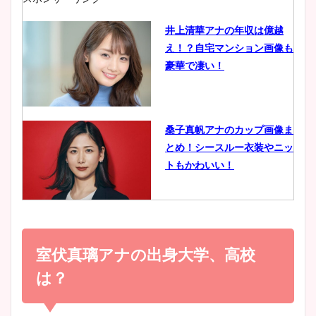
井上清華アナの年収は億越
え！？自宅マンション画像も
鈴木唯の太ってた時の体重が
豪華で凄い！
ヤバすぎww原因や痩せたダ
イエット方は？昔と現在を画
像比較！
桑子真帆アナのカップ画像ま
とめ！シースルー衣装やニッ
豊島実季アナのカップ画像ま
トもかわいい！
とめ！美脚や水着姿に年齢も
調査！
小室瑛莉子のカップ画像まと
め！足が美脚でニット衣装も
室伏真璃アナの出身大学、高校
宇賀神メグアナのニット画像
かわいい！
まとめ！足も美脚でカップも
は？
凄い！