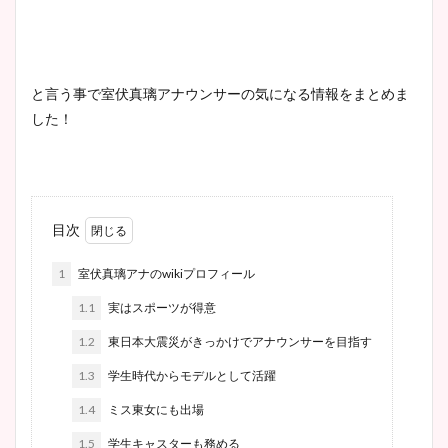
と言う事で室伏真璃アナウンサーの気になる情報をまとめま
した！
目次
1
室伏真璃アナのwikiプロフィール
1.1
実はスポーツが得意
1.2
東日本大震災がきっかけでアナウンサーを目指す
1.3
学生時代からモデルとして活躍
1.4
ミス東女にも出場
1.5
学生キャスターも務める