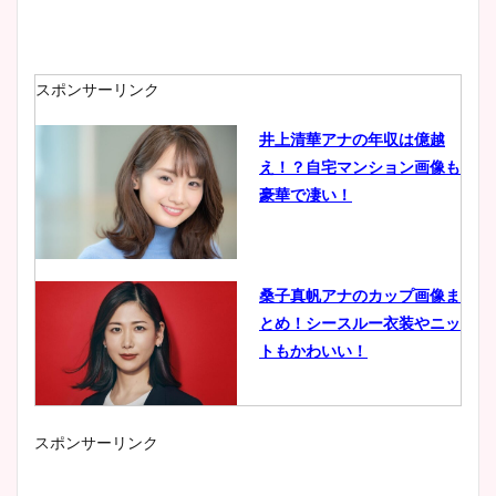
スポンサーリンク
井上清華アナの年収は億越
え！？自宅マンション画像も
豪華で凄い！
桑子真帆アナのカップ画像ま
とめ！シースルー衣装やニッ
トもかわいい！
スポンサーリンク
小室瑛莉子のカップ画像まと
め！足が美脚でニット衣装も