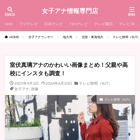
女子アナ情報専門店
NHK
フジテレビ
日本テレビ
TBSテレビ
テレビ朝日
テレビ東京
HOME
女子アナウンサー
地方局
北陸・東海地方
テレビ静岡（SUT
室伏真璃アナのかわいい画像まとめ！父親や高
校にインスタも調査！
2025年9月1日
2026年6月20日
テレビ静岡（SUT）
女子アナ
,
画像
テレビ静岡（SUT）