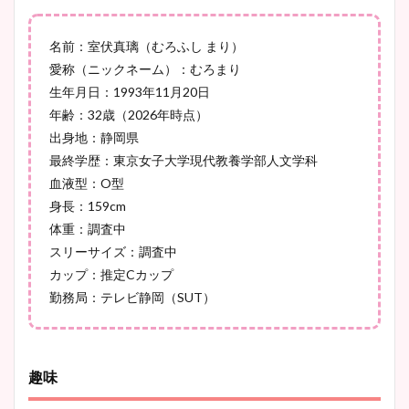
像比較！
名前：室伏真璃（むろふし まり）
愛称（ニックネーム）：むろまり
豊島実季アナのカップ画像ま
生年月日：1993年11月20日
とめ！美脚や水着姿に年齢も
年齢：32歳（2026年時点）
調査！
出身地：静岡県
最終学歴：東京女子大学現代教養学部人文学科
血液型：O型
身長：159cm
宇賀神メグアナのニット画像
体重：調査中
まとめ！足も美脚でカップも
スリーサイズ：調査中
凄い！
カップ：推定Cカップ
勤務局：テレビ静岡（SUT）
池谷実悠アナのメガネ画像が
かわいい！カップや水着姿も
趣味
まとめた！