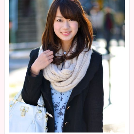
池谷実悠アナのメガネ画像が
wikiプロフもチェック！
かわいい！カップや水着姿も
まとめた！
大家彩香アナのかわいいカッ
プ画像まとめ！同期や実家に
wikiプロフも！
安藤萌々アナのカップ画像や
ニット衣装まとめ！美足の筋
肉も凄い！
鈴木唯の太ってた時の体重が
ヤバすぎww原因や痩せたダ
イエット方は？昔と現在を画