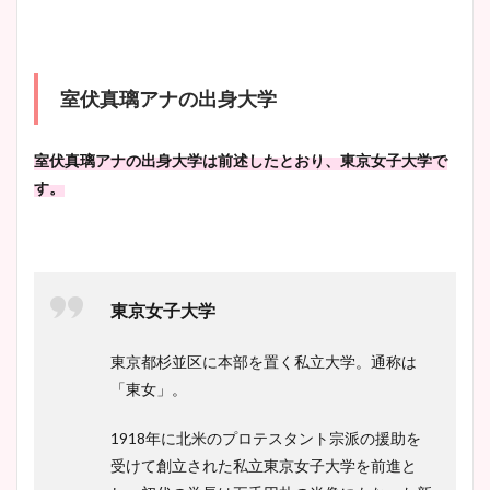
清水麻椰アナのかわいい画
像！身長やカップ、同期や
池谷実悠アナのメガネ画像が
wikiプロフもチェック！
かわいい！カップや水着姿も
室伏真璃アナの出身大学
まとめた！
室伏真璃アナの出身大学は前述したとおり、東京女子大学で
大家彩香アナのかわいいカッ
す。
プ画像まとめ！同期や実家に
wikiプロフも！
東京女子大学
安藤萌々アナのカップ画像や
ニット衣装まとめ！美足の筋
東京都杉並区に本部を置く私立大学。通称は
肉も凄い！
「東女」。
1918年に北米のプロテスタント宗派の援助を
受けて創立された私立東京女子大学を前進と
鈴木唯の太ってた時の体重が