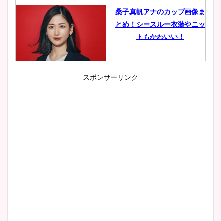
桑子真帆アナのカップ画像ま
とめ！シースルー衣装やニッ
トもかわいい！
スポンサーリンク
小室瑛莉子のカップ画像まと
め！足が美脚でニット衣装も
かわいい！
清水麻椰アナのかわいい画
像！身長やカップ、同期や
wikiプロフもチェック！
大家彩香アナのかわいいカッ