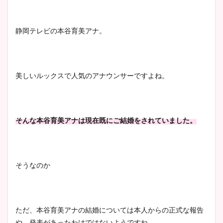
宇賀神メグアナのニット画像
まとめ！足も美脚でカップも
静岡テレビの本谷育美アナ。
凄い！
美しいルックスで人気のアナウンサーですよね。
池谷実悠アナのメガネ画像が
かわいい！カップや水着姿も
まとめた！
そんな本谷育美アナは現在既にご結婚をされていました。
そうなのか
ただ、本谷育美アナの結婚については本人からの正式な報告
や、発表があったわけではないようですね。