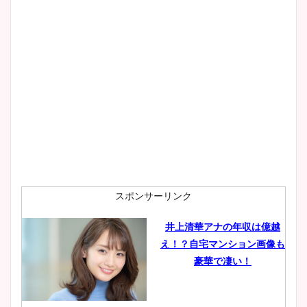
スポンサーリンク
井上清華アナの年収は億越
え！？自宅マンション画像も
豪華で凄い！