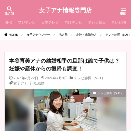
女子アナ情報専門店
NHK
フジテレビ
日本テレビ
TBSテレビ
テレビ朝日
テレビ東京
HOME
女子アナウンサー
地方局
北陸・東海地方
テレビ静岡（SUT
本谷育美アナの結婚相手の旦那は誰で子供は？
妊娠や産休からの復帰も調査！
2025年6月22日
2026年7月3日
テレビ静岡（SUT）
女子アナ
,
子供
,
結婚
テレビ静岡（SUT）