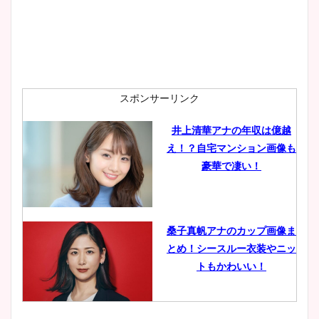
安藤萌々アナのカップ画像や
ニット衣装まとめ！美足の筋
肉も凄い！
スポンサーリンク
井上清華アナの年収は億越
え！？自宅マンション画像も
鈴木唯の太ってた時の体重が
豪華で凄い！
ヤバすぎww原因や痩せたダ
イエット方は？昔と現在を画
像比較！
桑子真帆アナのカップ画像ま
とめ！シースルー衣装やニッ
豊島実季アナのカップ画像ま
トもかわいい！
とめ！美脚や水着姿に年齢も
調査！