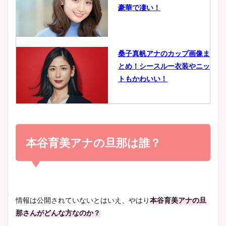
豪華で凄い！
ヤバすぎww原因や痩せたダ
イエット方は？昔と現在を画
像比較！
桑子真帆アナのカップ画像ま
とめ！シースルー衣装やニッ
豊島実季アナのカップ画像ま
トもかわいい！
とめ！美脚や水着姿に年齢も
調査！
小室瑛莉子のカップ画像まと
め！足が美脚でニット衣装も
本谷育美アナの旦那は誰？
宇賀神メグアナのニット画像
かわいい！
まとめ！足も美脚でカップも
凄い！
清水麻椰アナのかわいい画
情報は公開されていないとはいえ、やはり
本谷育美アナの旦
像！身長やカップ、同期や
那さんがどんな方なのか？
池谷実悠アナのメガネ画像が
wikiプロフもチェック！