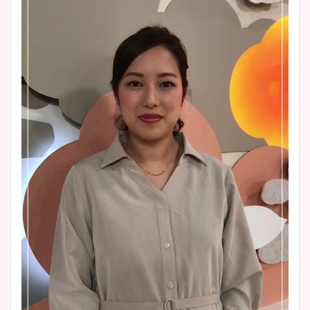
ニット衣装まとめ！美足の筋
肉も凄い！
鈴木唯の太ってた時の体重が
ヤバすぎww原因や痩せたダ
イエット方は？昔と現在を画
像比較！
豊島実季アナのカップ画像ま
とめ！美脚や水着姿に年齢も
調査！
宇賀神メグアナのニット画像
まとめ！足も美脚でカップも