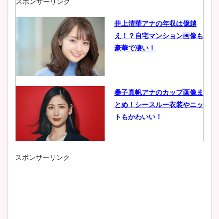
スポンサーリンク
井上清華アナの年収は億越
え！？自宅マンション画像も
豪華で凄い！
桑子真帆アナのカップ画像ま
とめ！シースルー衣装やニッ
トもかわいい！
スポンサーリンク
小室瑛莉子のカップ画像まと
め！足が美脚でニット衣装も
かわいい！