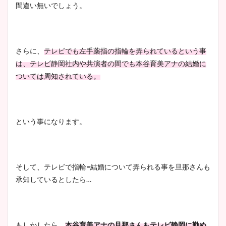
間違い無いでしょう。
豊島実季アナのカップ画像ま
とめ！美脚や水着姿に年齢も
さらに、
テレビでも左手薬指の指輪を弄られているという事
調査！
は、
テレビ静岡社内や共演者の間でも本谷育美アナの結婚に
ついては周知されている。
宇賀神メグアナのニット画像
まとめ！足も美脚でカップも
という事になります。
凄い！
そして、テレビで指輪
=
結婚について弄られる事を旦那さんも
池谷実悠アナのメガネ画像が
承知しているとしたら
…
かわいい！カップや水着姿も
まとめた！
もしかしたら、
本谷育美アナの旦那さんもテレビ静岡に勤め