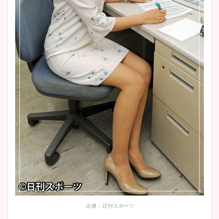
安藤萌々アナのカップ画像や
ニット衣装まとめ！美足の筋
肉も凄い！
鈴木唯の太ってた時の体重が
ヤバすぎww原因や痩せたダ
イエット方は？昔と現在を画
像比較！
豊島実季アナのカップ画像ま
とめ！美脚や水着姿に年齢も
調査！
出典：日刊スポーツ