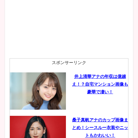
プ画像まとめ！同期や実家に
wikiプロフも！
安藤萌々アナのカップ画像や
ニット衣装まとめ！美足の筋
肉も凄い！
スポンサーリンク
井上清華アナの年収は億越
え！？自宅マンション画像も
鈴木唯の太ってた時の体重が
豪華で凄い！
ヤバすぎww原因や痩せたダ
イエット方は？昔と現在を画
像比較！
桑子真帆アナのカップ画像ま
とめ！シースルー衣装やニッ
豊島実季アナのカップ画像ま
トもかわいい！