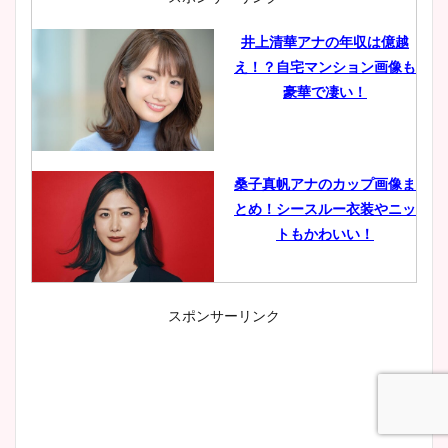
井上清華アナの年収は億越
え！？自宅マンション画像も
豪華で凄い！
桑子真帆アナのカップ画像ま
とめ！シースルー衣装やニッ
トもかわいい！
スポンサーリンク
小室瑛莉子のカップ画像まと
め！足が美脚でニット衣装も
かわいい！