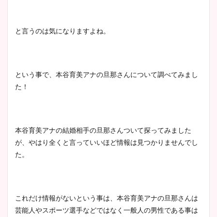
かわいい！カップや水着姿も
まとめた！
と言うのは気になりますよね。
大家彩香アナのかわいいカッ
プ画像まとめ！同期や実家に
wikiプロフも！
という事で、本谷育美アナの旦那さんについて調べてみまし
た！
安藤萌々アナのカップ画像や
ニット衣装まとめ！美足の筋
本谷育美アナの結婚相手の旦那さんついて探ってみました
肉も凄い！
が、やはり全くと言っていいほど情報は見つかりませんでし
た。
鈴木唯の太ってた時の体重が
ヤバすぎww原因や痩せたダ
これだけ情報がないという事は、本谷育美アナの旦那さんは
イエット方は？昔と現在を画
芸能人やスポーツ選手などではなく一般人の男性である事は
像比較！