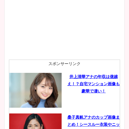
スポンサーリンク
井上清華アナの年収は億越
え！？自宅マンション画像も
豪華で凄い！
桑子真帆アナのカップ画像ま
とめ！シースルー衣装やニッ