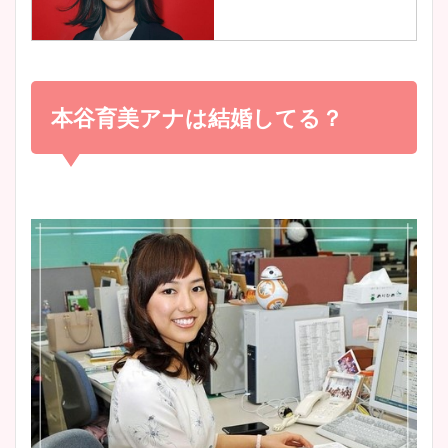
とめ！美脚や水着姿に年齢も
調査！
小室瑛莉子のカップ画像まと
め！足が美脚でニット衣装も
本谷育美アナは結婚してる？
宇賀神メグアナのニット画像
かわいい！
まとめ！足も美脚でカップも
凄い！
清水麻椰アナのかわいい画
像！身長やカップ、同期や
池谷実悠アナのメガネ画像が
wikiプロフもチェック！
かわいい！カップや水着姿も
まとめた！
大家彩香アナのかわいいカッ
プ画像まとめ！同期や実家に
wikiプロフも！