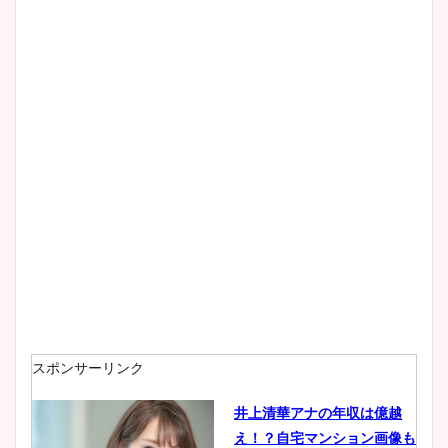
清水麻椰アナのかわいい画
像！身長やカップ、同期や
wikiプロフもチェック！
大家彩香アナのかわいいカッ
プ画像まとめ！同期や実家に
wikiプロフも！
安藤萌々アナのカップ画像や
ニット衣装まとめ！美足の筋
肉も凄い！
スポンサーリンク
井上清華アナの年収は億越
え！？自宅マンション画像も
鈴木唯の太ってた時の体重が