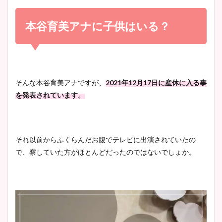
小室瑛莉子のカップ画像まと
め！足が美脚でニット衣装も
本谷育美アナに子供はいる？
宇賀神メグアナのニット画像
かわいい！
まとめ！足も美脚でカップも
凄い！
清水麻椰アナのかわいい画
そんな本谷育美アナですが、
2021
年
12
月
17
日に産休に入る事
像！身長やカップ、同期や
を発表されています。
池谷実悠アナのメガネ画像が
wikiプロフもチェック！
かわいい！カップや水着姿も
まとめた！
それ以前からふくらんだお腹でテレビに出演されていたの
大家彩香アナのかわいいカッ
で、察していた方がほとんどだったのではないでしょか。
プ画像まとめ！同期や実家に
wikiプロフも！
安藤萌々アナのカップ画像や