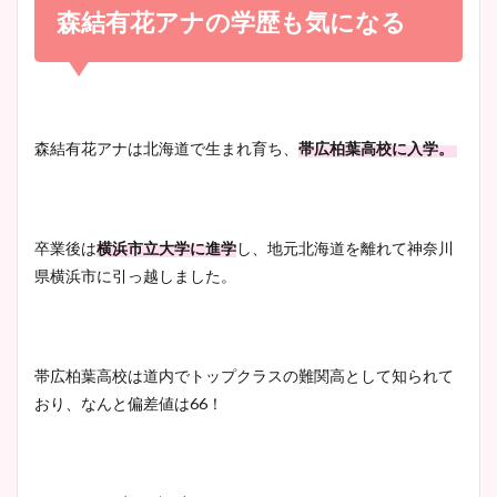
め！足が美脚でニット衣装も
森結有花アナの学歴も気になる
宇賀神メグアナのニット画像
かわいい！
まとめ！足も美脚でカップも
凄い！
清水麻椰アナのかわいい画
森結有花アナは北海道で生まれ育ち、
帯広柏葉高校に入学。
像！身長やカップ、同期や
池谷実悠アナのメガネ画像が
wikiプロフもチェック！
かわいい！カップや水着姿も
まとめた！
卒業後は
横浜市立大学に進学
し、地元北海道を離れて神奈川
県横浜市に引っ越しました。
大家彩香アナのかわいいカッ
プ画像まとめ！同期や実家に
wikiプロフも！
帯広柏葉高校は道内でトップクラスの難関高として知られて
おり、なんと偏差値は
66
！
安藤萌々アナのカップ画像や
ニット衣装まとめ！美足の筋