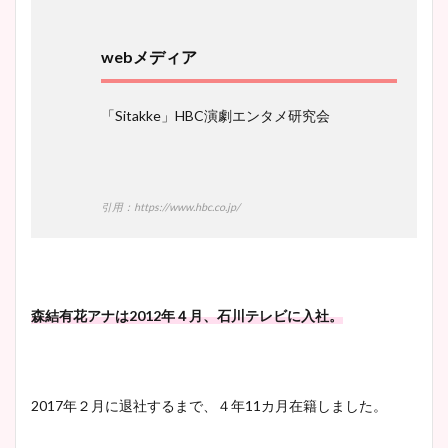
webメディア
「Sitakke」HBC演劇エンタメ研究会
引用：https://www.hbc.co.jp/
森結有花アナは2012年４月、石川テレビに入社。
2017年２月に退社するまで、４年11カ月在籍しました。