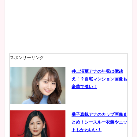
スポンサーリンク
井上清華アナの年収は億越
え！？自宅マンション画像も
豪華で凄い！
桑子真帆アナのカップ画像ま
とめ！シースルー衣装やニッ
トもかわいい！