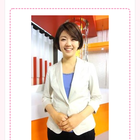
大家彩香アナのかわいいカッ
プ画像まとめ！同期や実家に
wikiプロフも！
安藤萌々アナのカップ画像や
ニット衣装まとめ！美足の筋
肉も凄い！
鈴木唯の太ってた時の体重が
ヤバすぎww原因や痩せたダ
イエット方は？昔と現在を画
像比較！
豊島実季アナのカップ画像ま