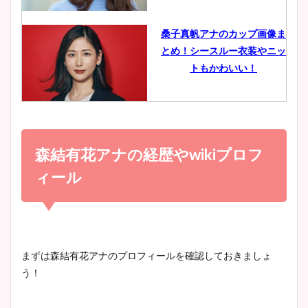
像比較！
桑子真帆アナのカップ画像ま
とめ！シースルー衣装やニッ
豊島実季アナのカップ画像ま
トもかわいい！
とめ！美脚や水着姿に年齢も
調査！
小室瑛莉子のカップ画像まと
め！足が美脚でニット衣装も
森結有花アナの経歴やwikiプロフ
宇賀神メグアナのニット画像
かわいい！
まとめ！足も美脚でカップも
ィール
凄い！
清水麻椰アナのかわいい画
像！身長やカップ、同期や
池谷実悠アナのメガネ画像が
まずは森結有花アナのプロフィールを確認しておきましょ
wikiプロフもチェック！
かわいい！カップや水着姿も
う！
まとめた！