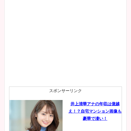
wikiプロフもチェック！
大家彩香アナのかわいいカッ
プ画像まとめ！同期や実家に
wikiプロフも！
安藤萌々アナのカップ画像や
ニット衣装まとめ！美足の筋
肉も凄い！
スポンサーリンク
井上清華アナの年収は億越
え！？自宅マンション画像も
鈴木唯の太ってた時の体重が
豪華で凄い！
ヤバすぎww原因や痩せたダ
イエット方は？昔と現在を画