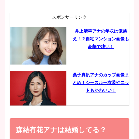
ニット衣装まとめ！美足の筋
肉も凄い！
スポンサーリンク
井上清華アナの年収は億越
え！？自宅マンション画像も
鈴木唯の太ってた時の体重が
豪華で凄い！
ヤバすぎww原因や痩せたダ
イエット方は？昔と現在を画
像比較！
桑子真帆アナのカップ画像ま
とめ！シースルー衣装やニッ
豊島実季アナのカップ画像ま
トもかわいい！
とめ！美脚や水着姿に年齢も
調査！
小室瑛莉子のカップ画像まと
め！足が美脚でニット衣装も
森結有花アナは結婚してる？
宇賀神メグアナのニット画像
かわいい！
まとめ！足も美脚でカップも