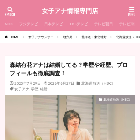
女子アナ情報専門店
NHK
フジテレビ
日本テレビ
TBSテレビ
テレビ朝日
テレビ東京
HOME
女子アナウンサー
地方局
北海道・東北地方
北海道放送（HB
森結有花アナは結婚してる？学歴や経歴、プロ
フィールも徹底調査！
2025年7月29日
2026年6月27日
北海道放送（HBC）
女子アナ
,
学歴
,
結婚
北海道放送（HBC）