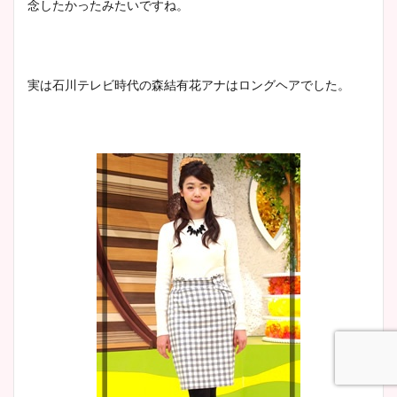
念したかったみたいですね。
鈴木唯の太ってた時の体重が
ヤバすぎww原因や痩せたダ
実は石川テレビ時代の森結有花アナはロングヘアでした。
イエット方は？昔と現在を画
像比較！
豊島実季アナのカップ画像ま
とめ！美脚や水着姿に年齢も
調査！
宇賀神メグアナのニット画像
まとめ！足も美脚でカップも
凄い！