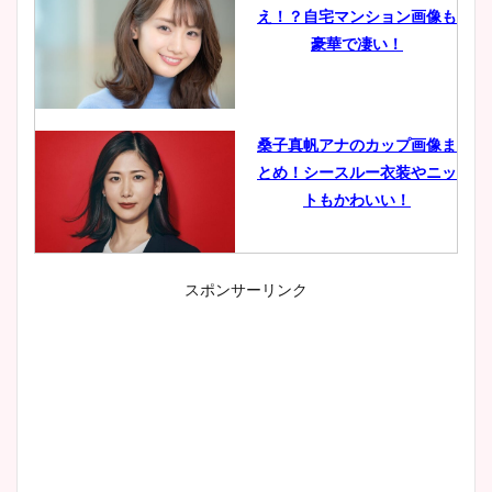
え！？自宅マンション画像も
豪華で凄い！
桑子真帆アナのカップ画像ま
とめ！シースルー衣装やニッ
トもかわいい！
スポンサーリンク
小室瑛莉子のカップ画像まと
め！足が美脚でニット衣装も
かわいい！
清水麻椰アナのかわいい画
像！身長やカップ、同期や