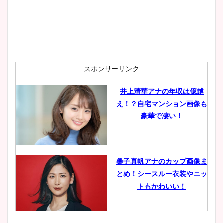
スポンサーリンク
井上清華アナの年収は億越
え！？自宅マンション画像も
豪華で凄い！
桑子真帆アナのカップ画像ま
とめ！シースルー衣装やニッ
トもかわいい！