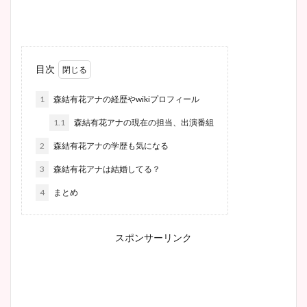
目次
1
森結有花アナの経歴やwikiプロフィール
1.1
森結有花アナの現在の担当、出演番組
2
森結有花アナの学歴も気になる
3
森結有花アナは結婚してる？
4
まとめ
スポンサーリンク