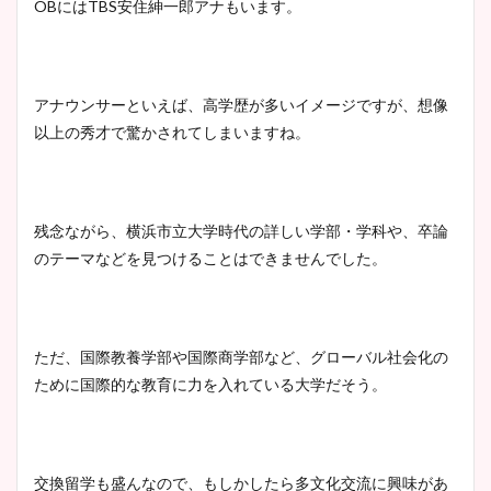
OB
には
TBS
安住紳一郎アナもいます。
肉も凄い！
アナウンサーといえば、高学歴が多いイメージですが、想像
鈴木唯の太ってた時の体重が
以上の秀才で驚かされてしまいますね。
ヤバすぎww原因や痩せたダ
イエット方は？昔と現在を画
像比較！
残念ながら、横浜市立大学時代の詳しい学部・学科や、卒論
のテーマなどを見つけることはできませんでした。
豊島実季アナのカップ画像ま
とめ！美脚や水着姿に年齢も
調査！
ただ、国際教養学部や国際商学部など、グローバル社会化の
ために国際的な教育に力を入れている大学だそう。
宇賀神メグアナのニット画像
まとめ！足も美脚でカップも
凄い！
交換留学も盛んなので、もしかしたら多文化交流に興味があ