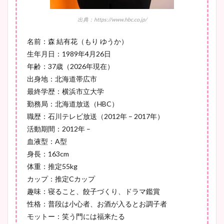
とめ！美脚や水着姿に年齢も
出典：https://www.hbc.co.jp/
調査！
名前：森 結有花（もり ゆうか）
生年月日：1989年4月26日
年齢：37歳（2026年現在）
宇賀神メグアナのニット画像
出身地：北海道帯広市
まとめ！足も美脚でカップも
最終学歴：横浜市立大学
凄い！
勤務局：北海道放送（HBC）
職歴：石川テレビ放送（2012年 – 2017年）
活動期間：2012年 –
血液型：A型
池谷実悠アナのメガネ画像が
身長：163cm
かわいい！カップや水着姿も
体重：推定55kg
まとめた！
カップ：推定Cカップ
趣味：寝ること、餃子づくり、ドラマ鑑賞
性格：普段は小心者、お酒が入るとお調子者
モットー：笑う門には福来たる