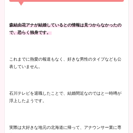
凄い！
清水麻椰アナのかわいい画
森結由花アナが結婚しているとの情報は見つからなかったの
像！身長やカップ、同期や
で、恐らく独身です。
池谷実悠アナのメガネ画像が
wikiプロフもチェック！
かわいい！カップや水着姿も
まとめた！
これまでに熱愛の報道もなく、好きな男性のタイプなども公
大家彩香アナのかわいいカッ
表していません。
プ画像まとめ！同期や実家に
wikiプロフも！
石川テレビを退職したことで、結婚間近なのではと一時噂が
浮上したようです。
安藤萌々アナのカップ画像や
ニット衣装まとめ！美足の筋
肉も凄い！
実際は大好きな地元の北海道に帰って、アナウンサー業に専