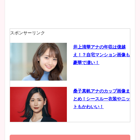
安藤萌々アナのカップ画像や
ニット衣装まとめ！美足の筋
肉も凄い！
スポンサーリンク
井上清華アナの年収は億越
え！？自宅マンション画像も
鈴木唯の太ってた時の体重が
豪華で凄い！
ヤバすぎww原因や痩せたダ
イエット方は？昔と現在を画
像比較！
桑子真帆アナのカップ画像ま
とめ！シースルー衣装やニッ
豊島実季アナのカップ画像ま
トもかわいい！
とめ！美脚や水着姿に年齢も
調査！
小室瑛莉子のカップ画像まと