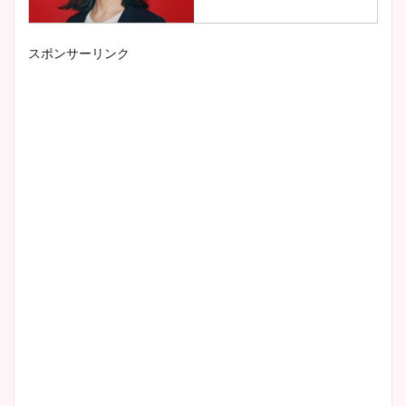
スポンサーリンク
小室瑛莉子のカップ画像まと
め！足が美脚でニット衣装も
かわいい！
清水麻椰アナのかわいい画
像！身長やカップ、同期や
wikiプロフもチェック！
大家彩香アナのかわいいカッ
プ画像まとめ！同期や実家に
wikiプロフも！