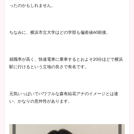
ったのかもしれません。
池谷実悠アナのメガネ画像が
かわいい！カップや水着姿も
ちなみに、横浜市立大学はどの学部も偏差値
60
前後。
まとめた！
就職率が高く、快速電車に乗車するとおよそ20分ほどで横浜
駅に行けるという立地の良さで有名です。
元気いっぱいでパワフルな森有結花アナのイメージとは違
い、かなりの意外性があります。