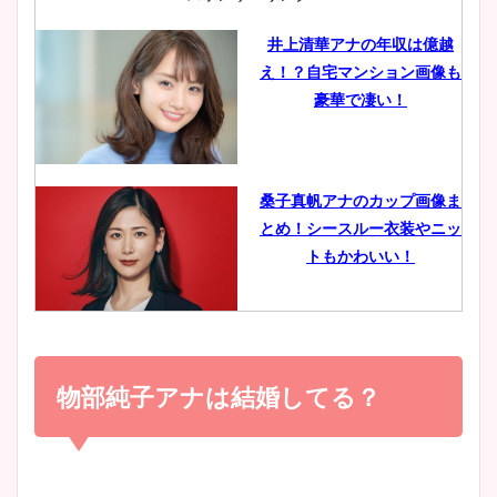
井上清華アナの年収は億越
え！？自宅マンション画像も
鈴木唯の太ってた時の体重が
豪華で凄い！
ヤバすぎww原因や痩せたダ
イエット方は？昔と現在を画
像比較！
桑子真帆アナのカップ画像ま
とめ！シースルー衣装やニッ
豊島実季アナのカップ画像ま
トもかわいい！
とめ！美脚や水着姿に年齢も
調査！
小室瑛莉子のカップ画像まと
め！足が美脚でニット衣装も
物部純子アナは結婚してる？
宇賀神メグアナのニット画像
かわいい！
まとめ！足も美脚でカップも
凄い！