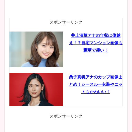
スポンサーリンク
井上清華アナの年収は億越
え！？自宅マンション画像も
豪華で凄い！
桑子真帆アナのカップ画像ま
とめ！シースルー衣装やニッ
トもかわいい！
スポンサーリンク
小室瑛莉子のカップ画像まと
め！足が美脚でニット衣装も