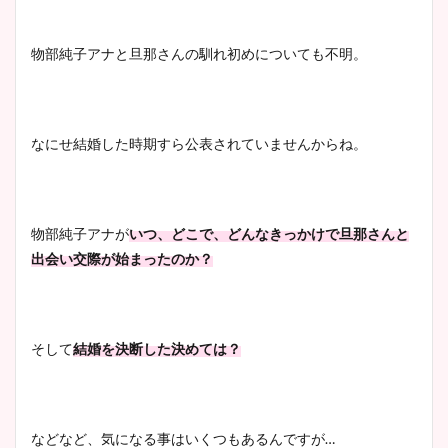
清水麻椰アナのかわいい画
像！身長やカップ、同期や
池谷実悠アナのメガネ画像が
物部純子アナと旦那さんの馴れ初めについても不明。
wikiプロフもチェック！
かわいい！カップや水着姿も
まとめた！
なにせ結婚した時期すら公表されていませんからね。
大家彩香アナのかわいいカッ
プ画像まとめ！同期や実家に
wikiプロフも！
物部純子アナが
いつ、どこで、どんなきっかけで旦那さんと
出会い交際が始まったのか？
安藤萌々アナのカップ画像や
ニット衣装まとめ！美足の筋
肉も凄い！
そして
結婚を決断した決めては？
鈴木唯の太ってた時の体重が
などなど、気になる事はいくつもあるんですが…