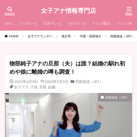
女子アナ情報専門店
NHK
フジテレビ
日本テレビ
TBSテレビ
テレビ朝日
テレビ東京
HOME
女子アナウンサー
地方局
中国・四国地方
四国放送（JRT）
物部純子アナの旦那（夫）は誰？結婚の馴れ初
めや娘に離婚の噂も調査！
2025年6月4日
2026年5月5日
四国放送（JRT）
女子アナ
,
子供
,
旦那
,
結婚
四国放送（JRT）