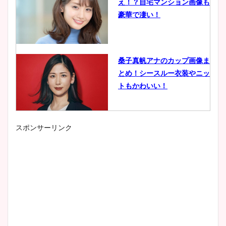
え！？自宅マンション画像も
豪華で凄い！
桑子真帆アナのカップ画像ま
とめ！シースルー衣装やニッ
トもかわいい！
スポンサーリンク
小室瑛莉子のカップ画像まと
め！足が美脚でニット衣装も
かわいい！
清水麻椰アナのかわいい画
像！身長やカップ、同期や