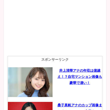
まとめた！
スポンサーリンク
井上清華アナの年収は億越
え！？自宅マンション画像も
豪華で凄い！
桑子真帆アナのカップ画像ま