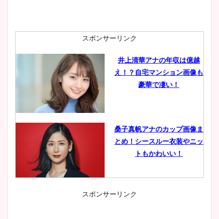
スポンサーリンク
井上清華アナの年収は億越
え！？自宅マンション画像も
豪華で凄い！
桑子真帆アナのカップ画像ま
とめ！シースルー衣装やニッ
トもかわいい！
スポンサーリンク
小室瑛莉子のカップ画像まと
め！足が美脚でニット衣装も