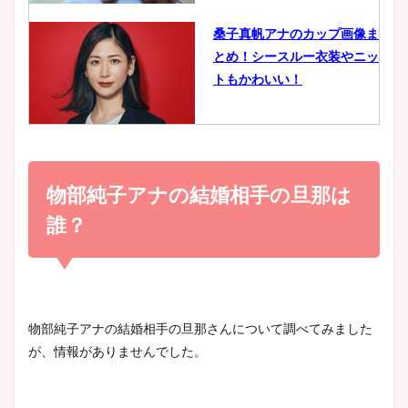
像比較！
桑子真帆アナのカップ画像ま
とめ！シースルー衣装やニッ
豊島実季アナのカップ画像ま
トもかわいい！
とめ！美脚や水着姿に年齢も
調査！
小室瑛莉子のカップ画像まと
め！足が美脚でニット衣装も
物部純子アナの結婚相手の旦那は
宇賀神メグアナのニット画像
かわいい！
まとめ！足も美脚でカップも
誰？
凄い！
清水麻椰アナのかわいい画
像！身長やカップ、同期や
池谷実悠アナのメガネ画像が
物部純子アナの結婚相手の旦那さんについて調べてみました
wikiプロフもチェック！
かわいい！カップや水着姿も
が、情報がありませんでした。
まとめた！