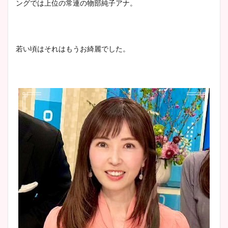
ングでは上位の常連の物部純子アナ。
とめ！美脚や水着姿に年齢も
調査！
若い頃はそれはもうお綺麗でした。
宇賀神メグアナのニット画像
まとめ！足も美脚でカップも
凄い！
池谷実悠アナのメガネ画像が
かわいい！カップや水着姿も
まとめた！