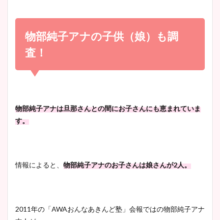
小室瑛莉子のカップ画像まと
め！足が美脚でニット衣装も
物部純子アナの子供（娘）も調
宇賀神メグアナのニット画像
かわいい！
まとめ！足も美脚でカップも
査！
凄い！
清水麻椰アナのかわいい画
像！身長やカップ、同期や
池谷実悠アナのメガネ画像が
物部純子アナは旦那さんとの間にお子さんにも恵まれていま
wikiプロフもチェック！
かわいい！カップや水着姿も
す。
まとめた！
大家彩香アナのかわいいカッ
情報によると、
物部純子アナのお子さんは娘さんが2人。
プ画像まとめ！同期や実家に
wikiプロフも！
2011年の「AWAおんなあきんど塾」会報ではの物部純子アナ