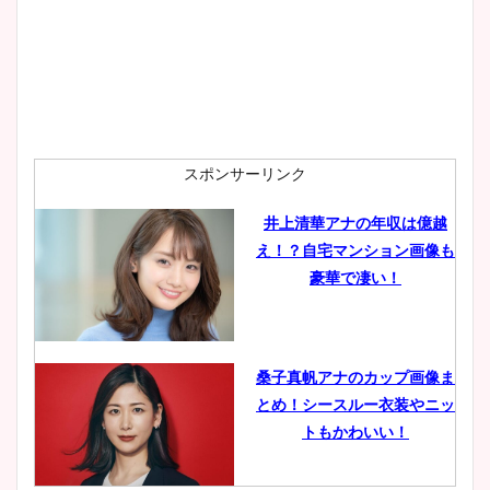
wikiプロフも！
安藤萌々アナのカップ画像や
ニット衣装まとめ！美足の筋
肉も凄い！
スポンサーリンク
井上清華アナの年収は億越
え！？自宅マンション画像も
鈴木唯の太ってた時の体重が
豪華で凄い！
ヤバすぎww原因や痩せたダ
イエット方は？昔と現在を画
像比較！
桑子真帆アナのカップ画像ま
とめ！シースルー衣装やニッ
豊島実季アナのカップ画像ま
トもかわいい！
とめ！美脚や水着姿に年齢も
調査！