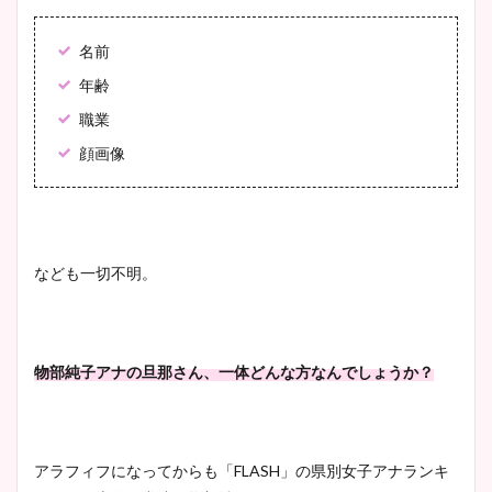
大家彩香アナのかわいいカッ
プ画像まとめ！同期や実家に
名前
wikiプロフも！
年齢
職業
顔画像
安藤萌々アナのカップ画像や
ニット衣装まとめ！美足の筋
肉も凄い！
なども一切不明。
鈴木唯の太ってた時の体重が
ヤバすぎww原因や痩せたダ
物部純子アナの旦那さん、一体どんな方なんでしょうか？
イエット方は？昔と現在を画
像比較！
アラフィフになってからも「FLASH」の県別女子アナランキ
豊島実季アナのカップ画像ま