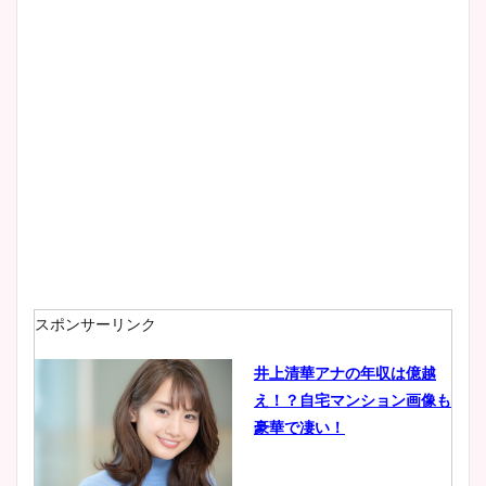
wikiプロフもチェック！
大家彩香アナのかわいいカッ
プ画像まとめ！同期や実家に
wikiプロフも！
安藤萌々アナのカップ画像や
ニット衣装まとめ！美足の筋
肉も凄い！
スポンサーリンク
井上清華アナの年収は億越
え！？自宅マンション画像も
鈴木唯の太ってた時の体重が
豪華で凄い！
ヤバすぎww原因や痩せたダ
イエット方は？昔と現在を画