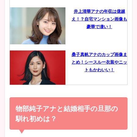
井上清華アナの年収は億越
え！？自宅マンション画像も
鈴木唯の太ってた時の体重が
豪華で凄い！
ヤバすぎww原因や痩せたダ
イエット方は？昔と現在を画
像比較！
桑子真帆アナのカップ画像ま
とめ！シースルー衣装やニッ
豊島実季アナのカップ画像ま
トもかわいい！
とめ！美脚や水着姿に年齢も
調査！
小室瑛莉子のカップ画像まと
め！足が美脚でニット衣装も
物部純子アナと結婚相手の旦那の
宇賀神メグアナのニット画像
かわいい！
まとめ！足も美脚でカップも
馴れ初めは？
凄い！