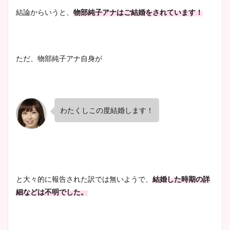
清水麻椰アナのかわいい画
結論からいうと、
物部純子アナはご結婚をされています！
像！身長やカップ、同期や
池谷実悠アナのメガネ画像が
wikiプロフもチェック！
かわいい！カップや水着姿も
まとめた！
ただ、物部純子アナ自身が
大家彩香アナのかわいいカッ
プ画像まとめ！同期や実家に
wikiプロフも！
わたくしこの度結婚します！
安藤萌々アナのカップ画像や
ニット衣装まとめ！美足の筋
肉も凄い！
と大々的に報告された訳では無いようで、
結婚した時期の詳
細などは不明でした。
鈴木唯の太ってた時の体重が