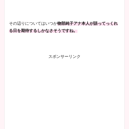
ヤバすぎww原因や痩せたダ
イエット方は？昔と現在を画
像比較！
その辺りについてはいつか
物部純子アナ本人が語ってっくれ
る日を期待するしかなさそうですね。
豊島実季アナのカップ画像ま
とめ！美脚や水着姿に年齢も
調査！
スポンサーリンク
宇賀神メグアナのニット画像
まとめ！足も美脚でカップも
凄い！
池谷実悠アナのメガネ画像が
かわいい！カップや水着姿も