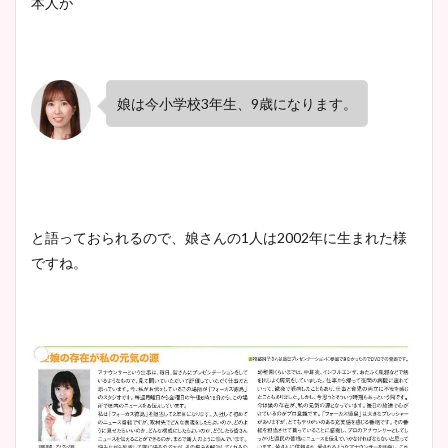
本人が
安藤萌々アナのカップ画像や
ニット衣装まとめ！美足の筋
肉も凄い！
娘は今小学校3年生、9歳になります。
鈴木唯の太ってた時の体重が
ヤバすぎww原因や痩せたダ
イエット方は？昔と現在を画
像比較！
と語っておられるので、娘さんの1人は2002年に生まれた様
ですね。
豊島実季アナのカップ画像ま
とめ！美脚や水着姿に年齢も
調査！
宇賀神メグアナのニット画像