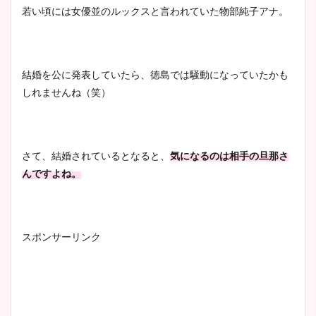
若い頃には女優並のルックスと言われていた物部純子アナ。
ヤバすぎww原因や痩せたダ
イエット方は？昔と現在を画
像比較！
結婚を公に発表していたら、徳島では騒動になっていたかも
しれませんね（笑）
豊島実季アナのカップ画像ま
とめ！美脚や水着姿に年齢も
調査！
さて、結婚されているとなると、
気になるのは相手の旦那さ
んですよね。
宇賀神メグアナのニット画像
まとめ！足も美脚でカップも
凄い！
スポンサーリンク
池谷実悠アナのメガネ画像が
かわいい！カップや水着姿も