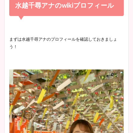
め！足が美脚でニット衣装も
水越千尋アナの
wiki
プロフィール
宇賀神メグアナのニット画像
かわいい！
まとめ！足も美脚でカップも
凄い！
清水麻椰アナのかわいい画
まずは水越千尋アナのプロフィールを確認しておきましょ
像！身長やカップ、同期や
う！
池谷実悠アナのメガネ画像が
wikiプロフもチェック！
かわいい！カップや水着姿も
まとめた！
大家彩香アナのかわいいカッ
プ画像まとめ！同期や実家に
wikiプロフも！
安藤萌々アナのカップ画像や
ニット衣装まとめ！美足の筋