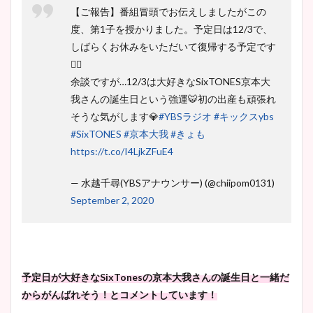
【ご報告】番組冒頭でお伝えしましたがこの
度、第1子を授かりました。予定日は12/3で、
しばらくお休みをいただいて復帰する予定です
🙇‍♀️
余談ですが…12/3は大好きなSixTONES京本大
我さんの誕生日という強運🐯初の出産も頑張れ
そうな気がします💎
#YBSラジオ
#キックスybs
#SixTONES
#京本大我
#きょも
https://t.co/I4LjkZFuE4
— 水越千尋(YBSアナウンサー) (@chiipom0131)
September 2, 2020
予定日が大好きなSixTonesの京本大我さんの誕生日と一緒だ
からがんばれそう！とコメントしています！