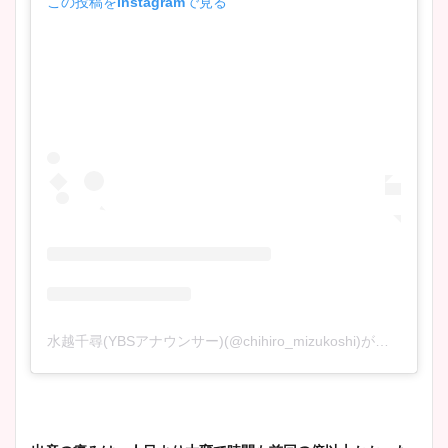
この投稿をInstagramで見る
水越千尋(YBSアナウンサー)(@chihiro_mizukoshi)がシェアした投稿