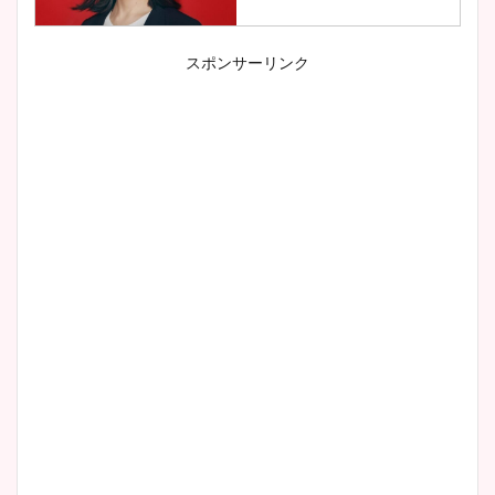
スポンサーリンク
小室瑛莉子のカップ画像まと
め！足が美脚でニット衣装も
かわいい！
清水麻椰アナのかわいい画
像！身長やカップ、同期や
wikiプロフもチェック！
大家彩香アナのかわいいカッ
プ画像まとめ！同期や実家に
wikiプロフも！