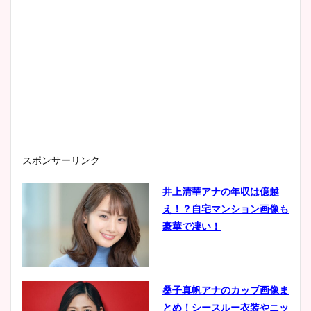
スポンサーリンク
井上清華アナの年収は億越
え！？自宅マンション画像も
豪華で凄い！
桑子真帆アナのカップ画像ま
とめ！シースルー衣装やニッ