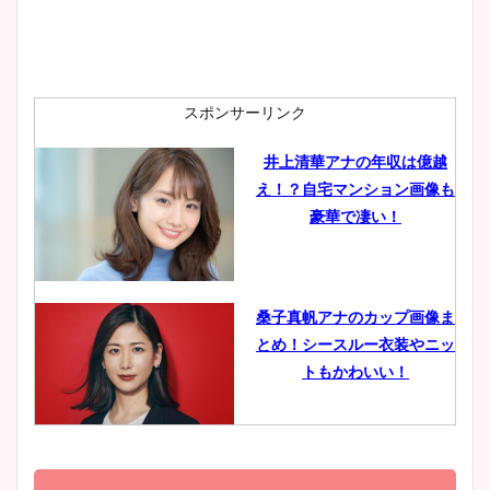
安藤萌々アナのカップ画像や
ニット衣装まとめ！美足の筋
肉も凄い！
スポンサーリンク
井上清華アナの年収は億越
え！？自宅マンション画像も
鈴木唯の太ってた時の体重が
豪華で凄い！
ヤバすぎww原因や痩せたダ
イエット方は？昔と現在を画
像比較！
桑子真帆アナのカップ画像ま
とめ！シースルー衣装やニッ
豊島実季アナのカップ画像ま
トもかわいい！
とめ！美脚や水着姿に年齢も
調査！
小室瑛莉子のカップ画像まと