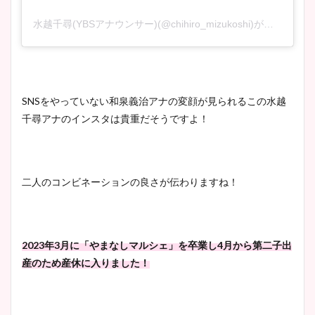
水越千尋(YBSアナウンサー)(@chihiro_mizukoshi)がシェアした投稿
SNSをやっていない和泉義治アナの変顔が見られるこの水越
千尋アナのインスタは貴重だそうですよ！
二人のコンビネーションの良さが伝わりますね！
2023年3月に「やまなしマルシェ」を卒業し4月から第二子出
産のため産休に入りました！