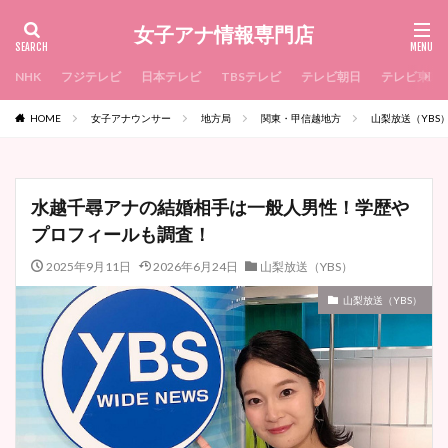
女子アナ情報専門店
NHK
フジテレビ
日本テレビ
TBSテレビ
テレビ朝日
テレビ東京
HOME
女子アナウンサー
地方局
関東・甲信越地方
山梨放送（YBS
水越千尋アナの結婚相手は一般人男性！学歴や
プロフィールも調査！
2025年9月11日
2026年6月24日
山梨放送（YBS）
山梨放送（YBS）