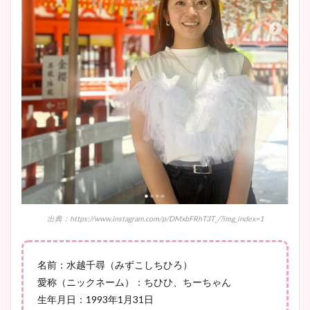
肉も凄い！
鈴木唯の太ってた時の体重が
ヤバすぎww原因や痩せたダ
イエット方は？昔と現在を画
像比較！
豊島実季アナのカップ画像ま
とめ！美脚や水着姿に年齢も
調査！
出典：https://www.instagram.com/p/DMxbFRhT3T_/?img_index=1
宇賀神メグアナのニット画像
名前：水越千尋（みずこしちひろ）
まとめ！足も美脚でカップも
愛称（ニックネーム）：ちひひ、ちーちゃん
凄い！
生年月日：1993年1月31日