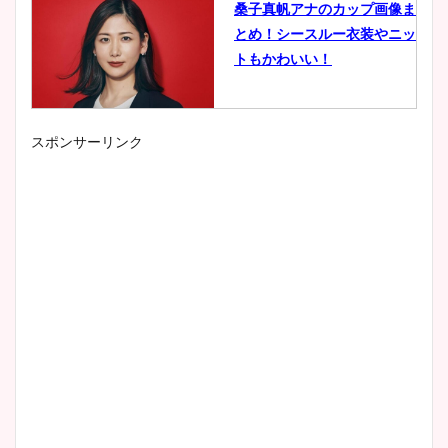
桑子真帆アナのカップ画像ま
とめ！シースルー衣装やニッ
トもかわいい！
スポンサーリンク
小室瑛莉子のカップ画像まと
め！足が美脚でニット衣装も
かわいい！
清水麻椰アナのかわいい画
像！身長やカップ、同期や
wikiプロフもチェック！
大家彩香アナのかわいいカッ