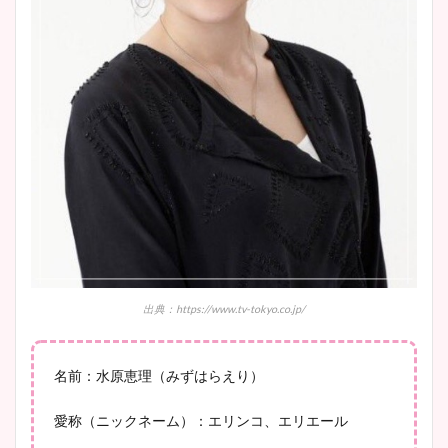
鈴木唯の太ってた時の体重が
ヤバすぎww原因や痩せたダ
イエット方は？昔と現在を画
像比較！
豊島実季アナのカップ画像ま
とめ！美脚や水着姿に年齢も
調査！
出典：https://www.tv-tokyo.co.jp/
宇賀神メグアナのニット画像
名前：水原恵理（みずはらえり）
まとめ！足も美脚でカップも
凄い！
愛称（ニックネーム）：エリンコ、エリエール