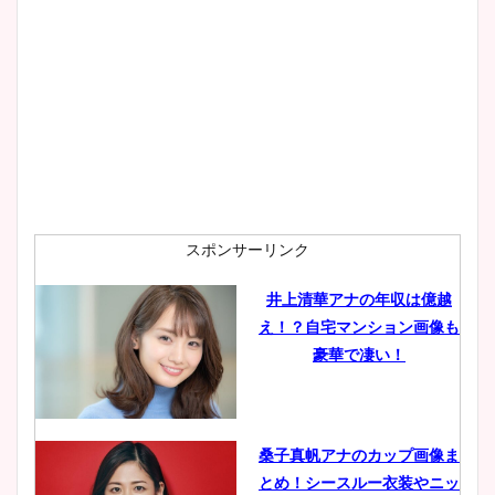
スポンサーリンク
井上清華アナの年収は億越
え！？自宅マンション画像も
豪華で凄い！
桑子真帆アナのカップ画像ま
とめ！シースルー衣装やニッ