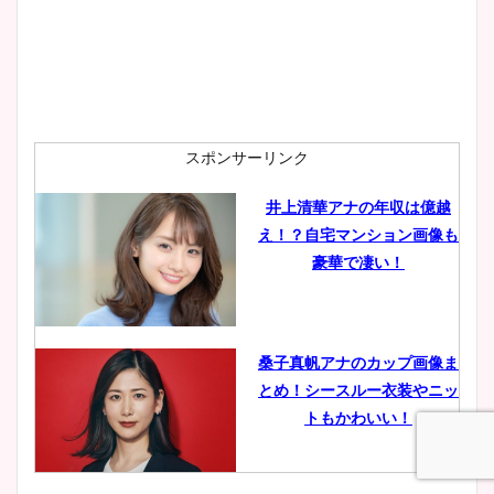
安藤萌々アナのカップ画像や
ニット衣装まとめ！美足の筋
肉も凄い！
スポンサーリンク
井上清華アナの年収は億越
え！？自宅マンション画像も
鈴木唯の太ってた時の体重が
豪華で凄い！
ヤバすぎww原因や痩せたダ
イエット方は？昔と現在を画
像比較！
桑子真帆アナのカップ画像ま
とめ！シースルー衣装やニッ
豊島実季アナのカップ画像ま
トもかわいい！
とめ！美脚や水着姿に年齢も
調査！