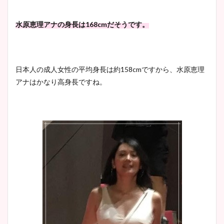
安藤萌々アナのカップ画像や
水原恵理アナの身長は168cmだそうです。
ニット衣装まとめ！美足の筋
肉も凄い！
日本人の成人女性の平均身長は約158cmですから、水原恵理
アナはかなり高身長ですね。
鈴木唯の太ってた時の体重が
ヤバすぎww原因や痩せたダ
イエット方は？昔と現在を画
像比較！
豊島実季アナのカップ画像ま
とめ！美脚や水着姿に年齢も
調査！