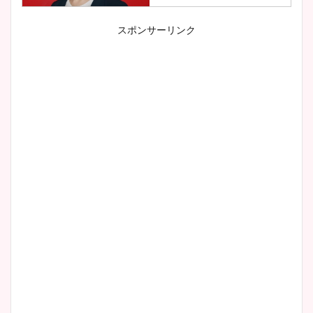
スポンサーリンク
小室瑛莉子のカップ画像まと
め！足が美脚でニット衣装も
かわいい！
清水麻椰アナのかわいい画
像！身長やカップ、同期や
wikiプロフもチェック！
大家彩香アナのかわいいカッ
プ画像まとめ！同期や実家に
wikiプロフも！