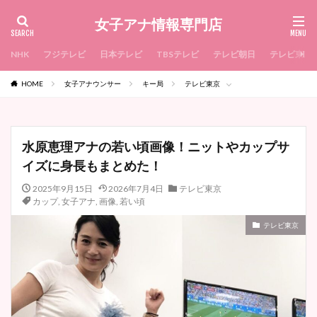
女子アナ情報専門店
NHK
フジテレビ
日本テレビ
TBSテレビ
テレビ朝日
テレビ東京
HOME
女子アナウンサー
キー局
テレビ東京
水原恵理アナの若い頃画像！ニットやカップサ
イズに身長もまとめた！
2025年9月15日
2026年7月4日
テレビ東京
カップ
,
女子アナ
,
画像
,
若い頃
テレビ東京