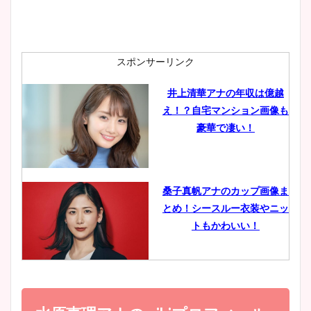
安藤萌々アナのカップ画像や
ニット衣装まとめ！美足の筋
肉も凄い！
スポンサーリンク
井上清華アナの年収は億越
え！？自宅マンション画像も
鈴木唯の太ってた時の体重が
豪華で凄い！
ヤバすぎww原因や痩せたダ
イエット方は？昔と現在を画
像比較！
桑子真帆アナのカップ画像ま
とめ！シースルー衣装やニッ
豊島実季アナのカップ画像ま
トもかわいい！
とめ！美脚や水着姿に年齢も
調査！
小室瑛莉子のカップ画像まと
め！足が美脚でニット衣装も