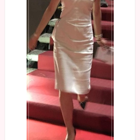
宇賀神メグアナのニット画像
まとめ！足も美脚でカップも
凄い！
池谷実悠アナのメガネ画像が
かわいい！カップや水着姿も
まとめた！