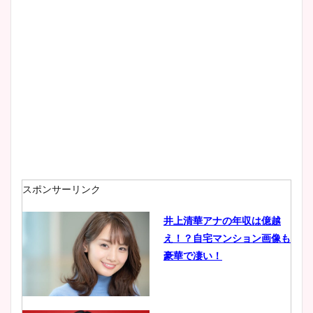
スポンサーリンク
井上清華アナの年収は億越
え！？自宅マンション画像も
豪華で凄い！