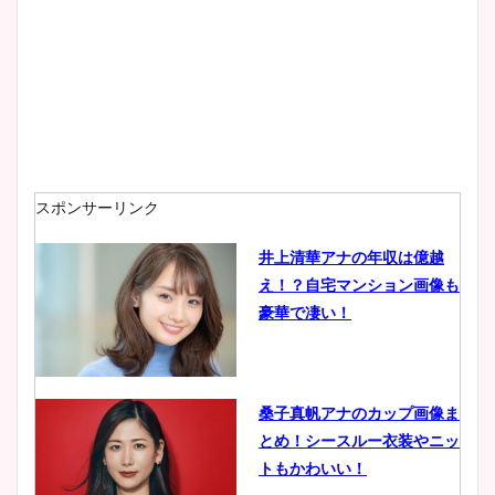
プ画像まとめ！同期や実家に
wikiプロフも！
安藤萌々アナのカップ画像や
ニット衣装まとめ！美足の筋
肉も凄い！
スポンサーリンク
井上清華アナの年収は億越
え！？自宅マンション画像も
鈴木唯の太ってた時の体重が
豪華で凄い！
ヤバすぎww原因や痩せたダ
イエット方は？昔と現在を画
像比較！
桑子真帆アナのカップ画像ま
とめ！シースルー衣装やニッ
豊島実季アナのカップ画像ま
トもかわいい！
とめ！美脚や水着姿に年齢も