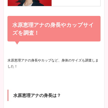
調査！
小室瑛莉子のカップ画像まと
め！足が美脚でニット衣装も
水原恵理アナの身長やカップサイ
宇賀神メグアナのニット画像
かわいい！
まとめ！足も美脚でカップも
ズを調査！
凄い！
清水麻椰アナのかわいい画
像！身長やカップ、同期や
池谷実悠アナのメガネ画像が
水原恵理アナの身長やカップなど、身体のサイズも調査しま
wikiプロフもチェック！
かわいい！カップや水着姿も
した！
まとめた！
大家彩香アナのかわいいカッ
プ画像まとめ！同期や実家に
水原恵理アナの身長は？
wikiプロフも！