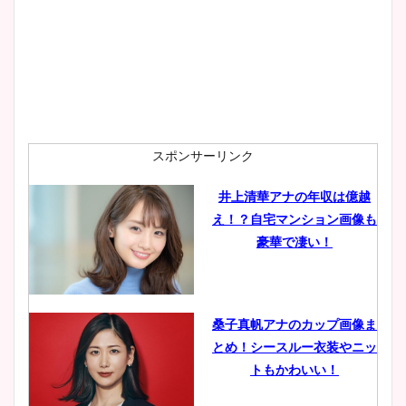
スポンサーリンク
井上清華アナの年収は億越
え！？自宅マンション画像も
豪華で凄い！
桑子真帆アナのカップ画像ま
とめ！シースルー衣装やニッ
トもかわいい！