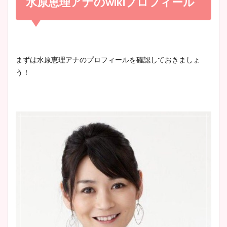
水原恵理アナのwikiプロフィール
宇賀神メグアナのニット画像
かわいい！
まとめ！足も美脚でカップも
凄い！
清水麻椰アナのかわいい画
まずは水原恵理アナのプロフィールを確認しておきましょ
像！身長やカップ、同期や
う！
池谷実悠アナのメガネ画像が
wikiプロフもチェック！
かわいい！カップや水着姿も
まとめた！
大家彩香アナのかわいいカッ
プ画像まとめ！同期や実家に
wikiプロフも！
安藤萌々アナのカップ画像や
ニット衣装まとめ！美足の筋
肉も凄い！