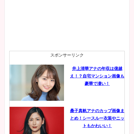
プ画像まとめ！同期や実家に
wikiプロフも！
安藤萌々アナのカップ画像や
ニット衣装まとめ！美足の筋
肉も凄い！
スポンサーリンク
井上清華アナの年収は億越
え！？自宅マンション画像も
鈴木唯の太ってた時の体重が
豪華で凄い！
ヤバすぎww原因や痩せたダ
イエット方は？昔と現在を画
像比較！
桑子真帆アナのカップ画像ま
とめ！シースルー衣装やニッ
豊島実季アナのカップ画像ま
トもかわいい！
とめ！美脚や水着姿に年齢も