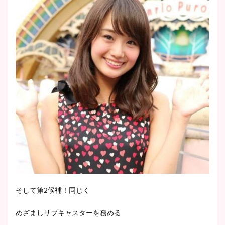
像！身長やカップ、同期や
池谷実悠アナのメガネ画像が
wikiプロフもチェック！
かわいい！カップや水着姿も
まとめた！
大家彩香アナのかわいいカッ
プ画像まとめ！同期や実家に
wikiプロフも！
安藤萌々アナのカップ画像や
ニット衣装まとめ！美足の筋
肉も凄い！
そして第2候補！同じく
鈴木唯の太ってた時の体重が
めざましサブキャスターを務める
ヤバすぎww原因や痩せたダ