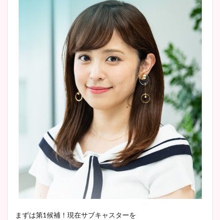
清水麻椰アナのかわいい画
像！身長やカップ、同期や
池谷実悠アナのメガネ画像が
wikiプロフもチェック！
かわいい！カップや水着姿も
まとめた！
大家彩香アナのかわいいカッ
プ画像まとめ！同期や実家に
wikiプロフも！
安藤萌々アナのカップ画像や
ニット衣装まとめ！美足の筋
肉も凄い！
鈴木唯の太ってた時の体重が
まずは第1候補！現在サブキャスターを