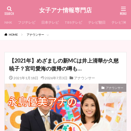
女子アナ情報専門店
NHK
フジテレビ
日本テレビ
TBSテレビ
テレビ朝日
テレビ東京
HOME
アナウンサー
【2021年】めざましの新MCは井上清華か久慈
暁子？宮司愛海の復帰の噂も…
2021年1月18日
2026年7月3日
アナウンサー
アナウンサー