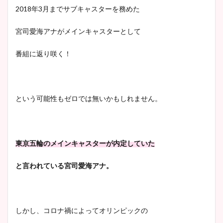
2018年3月までサブキャスターを務めた
像比較！
宮司愛海アナがメインキャスターとして
豊島実季アナのカップ画像ま
番組に返り咲く！
とめ！美脚や水着姿に年齢も
調査！
という可能性もゼロでは無いかもしれません。
宇賀神メグアナのニット画像
まとめ！足も美脚でカップも
凄い！
東京五輪のメインキャスターが内定していた
と言われている宮司愛海アナ。
池谷実悠アナのメガネ画像が
かわいい！カップや水着姿も
しかし、コロナ禍によってオリンピックの
まとめた！