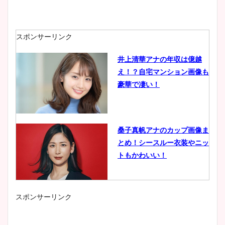
スポンサーリンク
井上清華アナの年収は億越
え！？自宅マンション画像も
豪華で凄い！
桑子真帆アナのカップ画像ま
とめ！シースルー衣装やニッ
トもかわいい！
スポンサーリンク
小室瑛莉子のカップ画像まと
め！足が美脚でニット衣装も