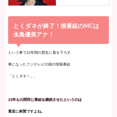
調査！
小室瑛莉子のカップ画像まと
め！足が美脚でニット衣装も
とくダネが終了！後番組のMCは
宇賀神メグアナのニット画像
かわいい！
まとめ！足も美脚でカップも
永島優美アナ！
凄い！
という事で22年間の歴史に幕を下ろす
清水麻椰アナのかわいい画
像！身長やカップ、同期や
池谷実悠アナのメガネ画像が
事になったフジテレビの朝の情報番組
wikiプロフもチェック！
かわいい！カップや水着姿も
まとめた！
「とくダネ！」。
大家彩香アナのかわいいカッ
プ画像まとめ！同期や実家に
22年もの間同じ番組を継続させたというのは
wikiプロフも！
素直に称賛ですよね。