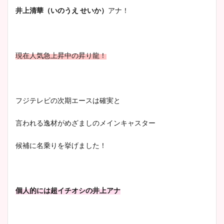
イエット方は？昔と現在を画
井上清華（いのうえ せいか）
アナ！
像比較！
豊島実季アナのカップ画像ま
現在人気急上昇中の昇り龍！
とめ！美脚や水着姿に年齢も
調査！
フジテレビの次期エースは確実と
宇賀神メグアナのニット画像
言われる逸材がめざましのメインキャスター
まとめ！足も美脚でカップも
凄い！
候補に名乗りを挙げました！
池谷実悠アナのメガネ画像が
個人的には超イチオシの井上アナ
かわいい！カップや水着姿も
まとめた！