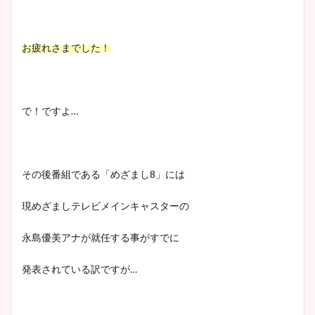
安藤萌々アナのカップ画像や
ニット衣装まとめ！美足の筋
お疲れさまでした！
肉も凄い！
で！ですよ…
鈴木唯の太ってた時の体重が
ヤバすぎww原因や痩せたダ
イエット方は？昔と現在を画
その後番組である「めざまし8」には
像比較！
現めざましテレビメインキャスターの
豊島実季アナのカップ画像ま
永島優美アナが就任する事がすでに
とめ！美脚や水着姿に年齢も
調査！
発表されている訳ですが…