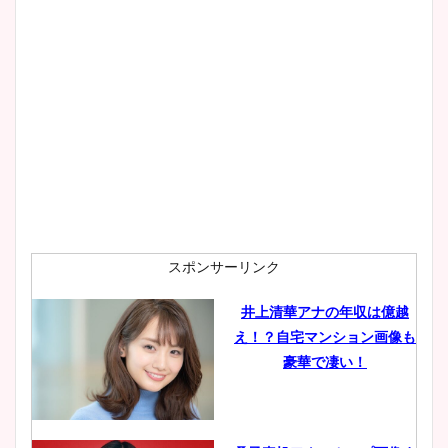
スポンサーリンク
井上清華アナの年収は億越
え！？自宅マンション画像も
豪華で凄い！