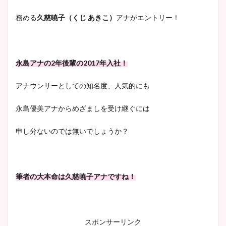
ヤバすぎww原因や痩せたダ
務める
久慈暁子（くじ あきこ）
アナがエントリー！
イエット方は？昔と現在を画
像比較！
永島アナの2年後輩の2017年入社！
豊島実季アナのカップ画像ま
とめ！美脚や水着姿に年齢も
アナウンサーとしての知名度、人気的にも
調査！
永島優美アナからめざましを受け継ぐには
申し分ないのでは無いでしょうか？
宇賀神メグアナのニット画像
まとめ！足も美脚でカップも
凄い！
筆者の大本命は久慈暁子アナですね！
池谷実悠アナのメガネ画像が
かわいい！カップや水着姿も
スポンサーリンク