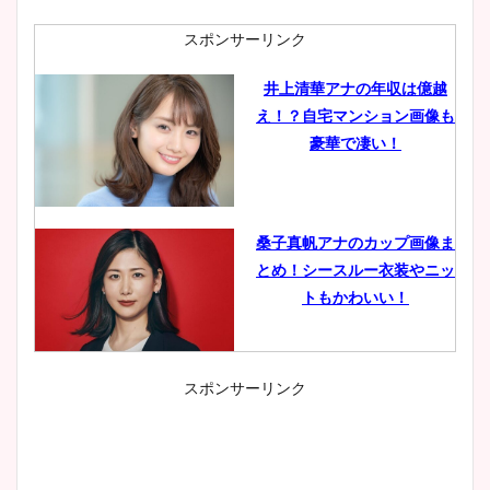
スポンサーリンク
井上清華アナの年収は億越
え！？自宅マンション画像も
豪華で凄い！
桑子真帆アナのカップ画像ま
とめ！シースルー衣装やニッ
トもかわいい！
スポンサーリンク
小室瑛莉子のカップ画像まと
め！足が美脚でニット衣装も
かわいい！