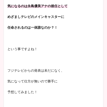
宇賀神メグアナのニット画像
気になるのは永島優美アナの後任として
まとめ！足も美脚でカップも
凄い！
めざましテレビのメインキャスターに
任命されるのは一体誰なのか？！
池谷実悠アナのメガネ画像が
かわいい！カップや水着姿も
という事ですよね！
まとめた！
フジテレビからの発表は未だになく、
気になって仕方が無いので勝手に
予想してみました！