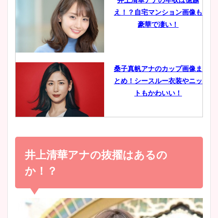
え！？自宅マンション画像も
鈴木唯の太ってた時の体重が
豪華で凄い！
ヤバすぎww原因や痩せたダ
イエット方は？昔と現在を画
像比較！
桑子真帆アナのカップ画像ま
とめ！シースルー衣装やニッ
豊島実季アナのカップ画像ま
トもかわいい！
とめ！美脚や水着姿に年齢も
調査！
小室瑛莉子のカップ画像まと
め！足が美脚でニット衣装も
井上清華アナの抜擢はあるの
宇賀神メグアナのニット画像
かわいい！
まとめ！足も美脚でカップも
か！？
凄い！
清水麻椰アナのかわいい画