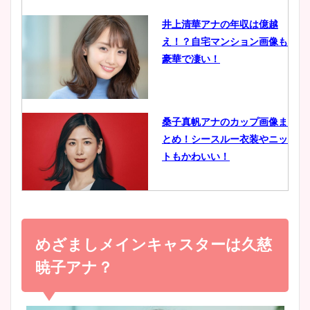
井上清華アナの年収は億越
え！？自宅マンション画像も
鈴木唯の太ってた時の体重が
豪華で凄い！
ヤバすぎww原因や痩せたダ
イエット方は？昔と現在を画
像比較！
桑子真帆アナのカップ画像ま
とめ！シースルー衣装やニッ
豊島実季アナのカップ画像ま
トもかわいい！
とめ！美脚や水着姿に年齢も
調査！
小室瑛莉子のカップ画像まと
め！足が美脚でニット衣装も
めざましメインキャスターは久慈
宇賀神メグアナのニット画像
かわいい！
まとめ！足も美脚でカップも
暁子アナ？
凄い！