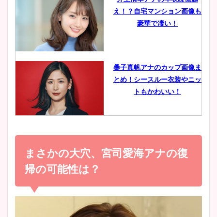
え！？自宅マンション画像も
鈴木唯の太ってた時の体重が
豪華で凄い！
ヤバすぎww原因や痩せたダ
イエット方は？昔と現在を画
像比較！
桑子真帆アナのカップ画像ま
とめ！シースルー衣装やニッ
豊島実季アナのカップ画像ま
トもかわいい！
とめ！美脚や水着姿に年齢も
調査！
小室瑛莉子のカップ画像まと
め！足が美脚でニット衣装も
まさかの大穴、宮司愛海アナの復
宇賀神メグアナのニット画像
かわいい！
まとめ！足も美脚でカップも
帰の可能性は？
凄い！
清水麻椰アナのかわいい画
像！身長やカップ、同期や