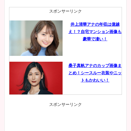
スポンサーリンク
井上清華アナの年収は億越
え！？自宅マンション画像も
豪華で凄い！
桑子真帆アナのカップ画像ま
とめ！シースルー衣装やニッ
トもかわいい！
スポンサーリンク
小室瑛莉子のカップ画像まと
め！足が美脚でニット衣装も
かわいい！