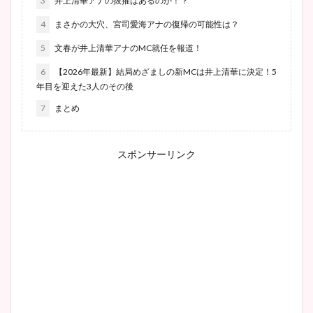
3
井上清華アナの抜擢はあるのか！？
4
まさかの大穴、宮司愛海アナの復帰の可能性は？
5
文春が井上清華アナのMC就任を報道！
6
【2026年最新】結局めざましの新MCは井上清華に決定！5
年目を迎えた3人のその後
7
まとめ
スポンサーリンク