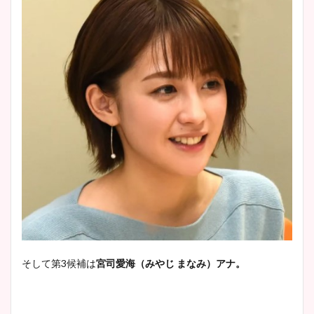
池谷実悠アナのメガネ画像が
wikiプロフもチェック！
かわいい！カップや水着姿も
まとめた！
大家彩香アナのかわいいカッ
プ画像まとめ！同期や実家に
wikiプロフも！
安藤萌々アナのカップ画像や
ニット衣装まとめ！美足の筋
肉も凄い！
そして第3候補は
宮司愛海（みやじ まなみ）アナ。
鈴木唯の太ってた時の体重が
ヤバすぎww原因や痩せたダ
イエット方は？昔と現在を画