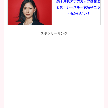
桑子真帆アナのカップ画像ま
とめ！シースルー衣装やニッ
トもかわいい！
スポンサーリンク
小室瑛莉子のカップ画像まと
め！足が美脚でニット衣装も
かわいい！
清水麻椰アナのかわいい画
像！身長やカップ、同期や
wikiプロフもチェック！
大家彩香アナのかわいいカッ