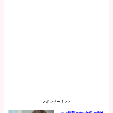
清水麻椰アナのかわいい画
像！身長やカップ、同期や
wikiプロフもチェック！
大家彩香アナのかわいいカッ
プ画像まとめ！同期や実家に
wikiプロフも！
安藤萌々アナのカップ画像や
ニット衣装まとめ！美足の筋
肉も凄い！
スポンサーリンク
井上清華アナの年収は億越