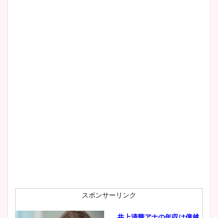
清水麻椰アナのかわいい画
像！身長やカップ、同期や
wikiプロフもチェック！
大家彩香アナのかわいいカッ
プ画像まとめ！同期や実家に
wikiプロフも！
安藤萌々アナのカップ画像や
ニット衣装まとめ！美足の筋
肉も凄い！
スポンサーリンク
井上清華アナの年収は億越