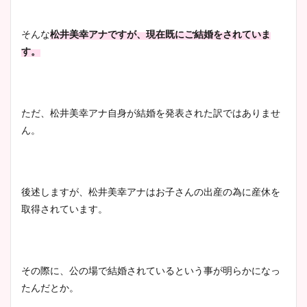
清水麻椰アナのかわいい画
像！身長やカップ、同期や
池谷実悠アナのメガネ画像が
そんな
松井美幸アナですが、現在既にご結婚をされていま
wikiプロフもチェック！
かわいい！カップや水着姿も
す。
まとめた！
大家彩香アナのかわいいカッ
ただ、松井美幸アナ自身が結婚を発表された訳ではありませ
プ画像まとめ！同期や実家に
ん。
wikiプロフも！
後述しますが、松井美幸アナはお子さんの出産の為に産休を
安藤萌々アナのカップ画像や
取得されています。
ニット衣装まとめ！美足の筋
肉も凄い！
その際に、公の場で結婚されているという事が明らかになっ
たんだとか。
鈴木唯の太ってた時の体重が