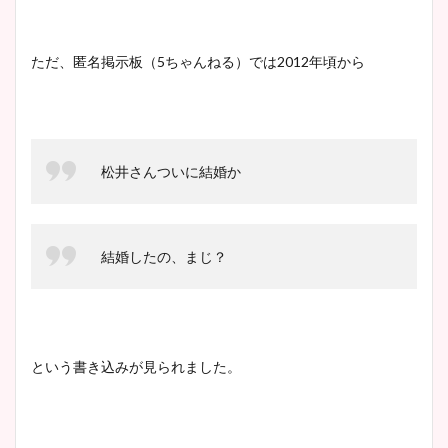
ヤバすぎww原因や痩せたダ
イエット方は？昔と現在を画
像比較！
ただ、匿名掲示板（5ちゃんねる）では2012年頃から
豊島実季アナのカップ画像ま
とめ！美脚や水着姿に年齢も
松井さんついに結婚か
調査！
結婚したの、まじ？
宇賀神メグアナのニット画像
まとめ！足も美脚でカップも
凄い！
という書き込みが見られました。
池谷実悠アナのメガネ画像が
かわいい！カップや水着姿も