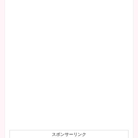
清水麻椰アナのかわいい画
像！身長やカップ、同期や
wikiプロフもチェック！
大家彩香アナのかわいいカッ
プ画像まとめ！同期や実家に
wikiプロフも！
安藤萌々アナのカップ画像や
ニット衣装まとめ！美足の筋
肉も凄い！
スポンサーリンク