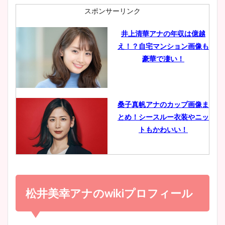
肉も凄い！
スポンサーリンク
井上清華アナの年収は億越
え！？自宅マンション画像も
鈴木唯の太ってた時の体重が
豪華で凄い！
ヤバすぎww原因や痩せたダ
イエット方は？昔と現在を画
像比較！
桑子真帆アナのカップ画像ま
とめ！シースルー衣装やニッ
豊島実季アナのカップ画像ま
トもかわいい！
とめ！美脚や水着姿に年齢も
調査！
小室瑛莉子のカップ画像まと
め！足が美脚でニット衣装も
松井美幸アナのwikiプロフィール
宇賀神メグアナのニット画像
かわいい！
まとめ！足も美脚でカップも
凄い！