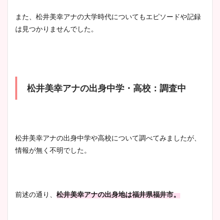
宇賀神メグアナのニット画像
また、松井美幸アナの大学時代についてもエピソードや記録
まとめ！足も美脚でカップも
は見つかりませんでした。
凄い！
池谷実悠アナのメガネ画像が
松井美幸アナの出身中学・高校：調査中
かわいい！カップや水着姿も
まとめた！
松井美幸アナの出身中学や高校について調べてみましたが、
情報が無く不明でした。
前述の通り、
松井美幸アナの出身地は福井県福井市。