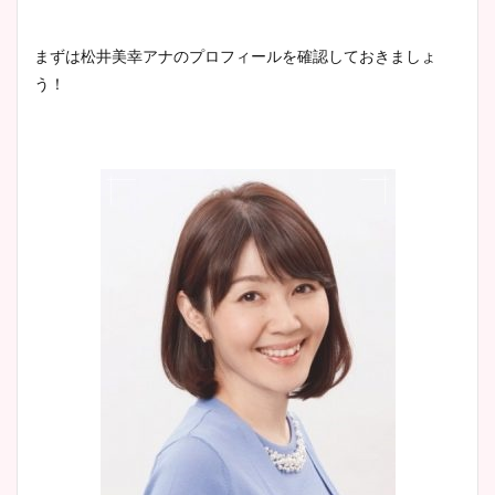
清水麻椰アナのかわいい画
まずは松井美幸アナのプロフィールを確認しておきましょ
像！身長やカップ、同期や
う！
池谷実悠アナのメガネ画像が
wikiプロフもチェック！
かわいい！カップや水着姿も
まとめた！
大家彩香アナのかわいいカッ
プ画像まとめ！同期や実家に
wikiプロフも！
安藤萌々アナのカップ画像や
ニット衣装まとめ！美足の筋
肉も凄い！