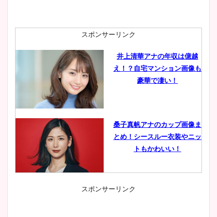
スポンサーリンク
井上清華アナの年収は億越
え！？自宅マンション画像も
豪華で凄い！
桑子真帆アナのカップ画像ま
とめ！シースルー衣装やニッ
トもかわいい！
スポンサーリンク
小室瑛莉子のカップ画像まと
め！足が美脚でニット衣装も
かわいい！