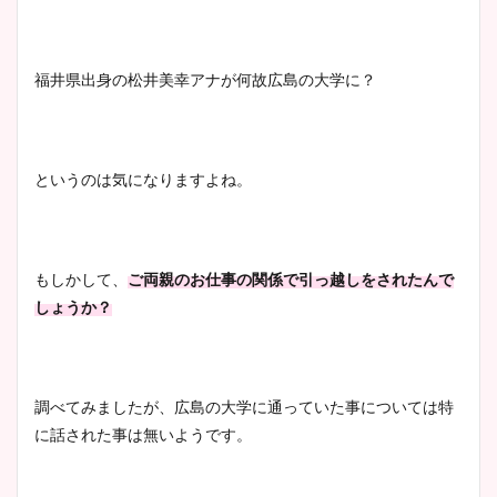
安藤萌々アナのカップ画像や
ニット衣装まとめ！美足の筋
福井県出身の松井美幸アナが何故広島の大学に？
肉も凄い！
というのは気になりますよね。
鈴木唯の太ってた時の体重が
ヤバすぎww原因や痩せたダ
イエット方は？昔と現在を画
像比較！
もしかして、
ご両親のお仕事の関係で引っ越しをされたんで
しょうか？
豊島実季アナのカップ画像ま
とめ！美脚や水着姿に年齢も
調べてみましたが、広島の大学に通っていた事については特
調査！
に話された事は無いようです。