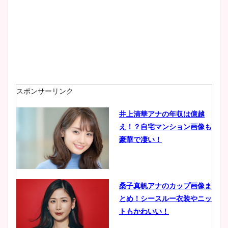
プ画像まとめ！同期や実家に
wikiプロフも！
安藤萌々アナのカップ画像や
ニット衣装まとめ！美足の筋
肉も凄い！
スポンサーリンク
井上清華アナの年収は億越
え！？自宅マンション画像も
鈴木唯の太ってた時の体重が
豪華で凄い！
ヤバすぎww原因や痩せたダ
イエット方は？昔と現在を画
像比較！
桑子真帆アナのカップ画像ま
とめ！シースルー衣装やニッ
豊島実季アナのカップ画像ま
トもかわいい！
とめ！美脚や水着姿に年齢も