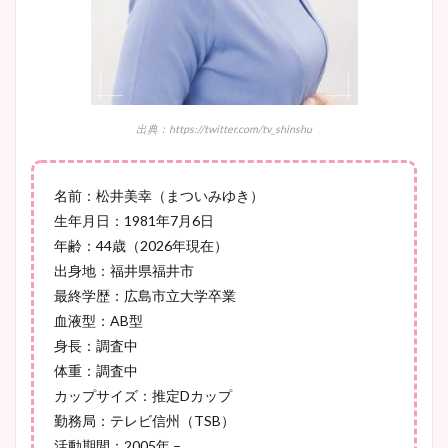
鈴木唯の太ってた時の体重が
ヤバすぎww原因や痩せたダ
イエット方は？昔と現在を画
像比較！
出典：https://twitter.com/tv_shinshu
豊島実季アナのカップ画像ま
とめ！美脚や水着姿に年齢も
名前：松井美幸（まついみゆき）
調査！
生年月日：1981年7月6日
年齢：44歳（2026年現在）
出身地：福井県福井市
最終学歴：広島市立大学卒業
宇賀神メグアナのニット画像
血液型：AB型
まとめ！足も美脚でカップも
身長：調査中
凄い！
体重：調査中
カップサイズ：推定Dカップ
勤務局：テレビ信州（TSB）
池谷実悠アナのメガネ画像が
活動期間：2005年 –