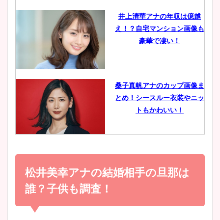
井上清華アナの年収は億越
え！？自宅マンション画像も
鈴木唯の太ってた時の体重が
豪華で凄い！
ヤバすぎww原因や痩せたダ
イエット方は？昔と現在を画
像比較！
桑子真帆アナのカップ画像ま
とめ！シースルー衣装やニッ
豊島実季アナのカップ画像ま
トもかわいい！
とめ！美脚や水着姿に年齢も
調査！
小室瑛莉子のカップ画像まと
め！足が美脚でニット衣装も
松井美幸アナの結婚相手の旦那は
宇賀神メグアナのニット画像
かわいい！
まとめ！足も美脚でカップも
誰？子供も調査！
凄い！