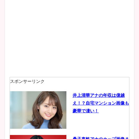
スポンサーリンク
井上清華アナの年収は億越
え！？自宅マンション画像も
豪華で凄い！
桑子真帆アナのカップ画像ま