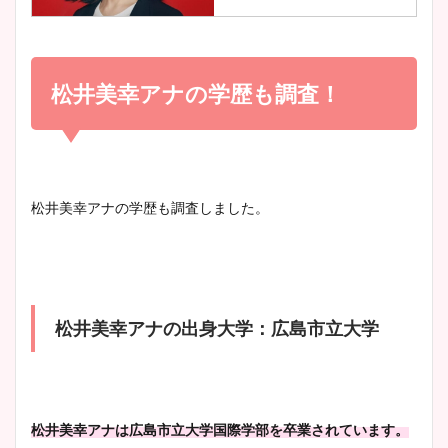
調査！
小室瑛莉子のカップ画像まと
め！足が美脚でニット衣装も
松井美幸アナの学歴も調査！
宇賀神メグアナのニット画像
かわいい！
まとめ！足も美脚でカップも
凄い！
清水麻椰アナのかわいい画
松井美幸アナの学歴も調査しました。
像！身長やカップ、同期や
池谷実悠アナのメガネ画像が
wikiプロフもチェック！
かわいい！カップや水着姿も
まとめた！
松井美幸アナの出身大学：広島市立大学
大家彩香アナのかわいいカッ
プ画像まとめ！同期や実家に
wikiプロフも！
松井美幸アナは広島市立大学国際学部を卒業されています。