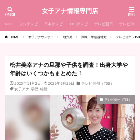
女子アナ情報専門店
NHK
フジテレビ
日本テレビ
TBSテレビ
テレビ朝日
テレビ東京
HOME
女子アナウンサー
地方局
関東・甲信越地方
テレビ信州（TS
松井美幸アナの旦那や子供を調査！出身大学や
年齢はいくつかもまとめた！
2025年11月2日
2026年6月26日
テレビ信州（TSB）
女子アナ
,
学歴
,
結婚
テレビ信州（TSB）