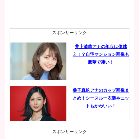
スポンサーリンク
井上清華アナの年収は億越
え！？自宅マンション画像も
豪華で凄い！
桑子真帆アナのカップ画像ま
とめ！シースルー衣装やニッ
トもかわいい！
スポンサーリンク
小室瑛莉子のカップ画像まと