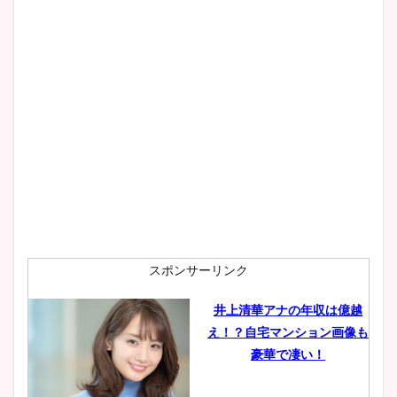
スポンサーリンク
井上清華アナの年収は億越
え！？自宅マンション画像も
豪華で凄い！