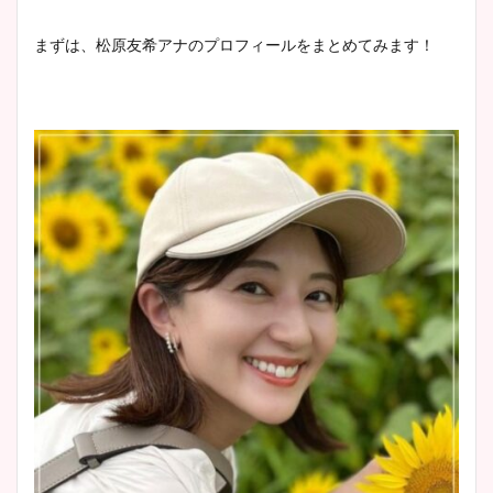
まずは、松原友希アナのプロフィールをまとめてみます！
安藤萌々アナのカップ画像や
ニット衣装まとめ！美足の筋
肉も凄い！
鈴木唯の太ってた時の体重が
ヤバすぎww原因や痩せたダ
イエット方は？昔と現在を画
像比較！
豊島実季アナのカップ画像ま
とめ！美脚や水着姿に年齢も
調査！