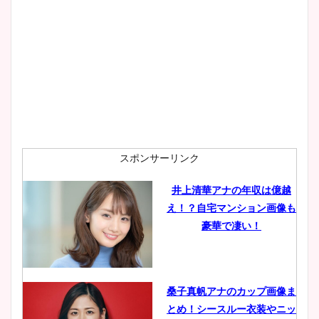
大家彩香アナのかわいいカッ
プ画像まとめ！同期や実家に
wikiプロフも！
安藤萌々アナのカップ画像や
ニット衣装まとめ！美足の筋
肉も凄い！
スポンサーリンク
井上清華アナの年収は億越
え！？自宅マンション画像も
鈴木唯の太ってた時の体重が
豪華で凄い！
ヤバすぎww原因や痩せたダ
イエット方は？昔と現在を画
像比較！
桑子真帆アナのカップ画像ま
とめ！シースルー衣装やニッ
豊島実季アナのカップ画像ま