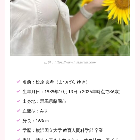
宇賀神メグアナのニット画像
まとめ！足も美脚でカップも
凄い！
池谷実悠アナのメガネ画像が
出典：https://www.instagram.com/
かわいい！カップや水着姿も
まとめた！
名前：松原 友希（まつばら ゆき）
生年月日：1989年10月13日（2026年時点で36歳）
出身地：群馬県藤岡市
血液型：A型
身長：163cm
学歴：横浜国立大学 教育人間科学部 卒業
趣味・特技：アルトサックス、オカリナ、アイドル