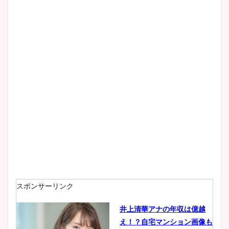
清水麻椰アナのかわいい画
像！身長やカップ、同期や
wikiプロフもチェック！
大家彩香アナのかわいいカッ
プ画像まとめ！同期や実家に
wikiプロフも！
安藤萌々アナのカップ画像や
ニット衣装まとめ！美足の筋
肉も凄い！
スポンサーリンク
井上清華アナの年収は億越
え！？自宅マンション画像も
鈴木唯の太ってた時の体重が