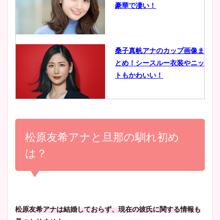
豪華で凄い！
ヤバすぎww原因や痩せたダ
イエット方は？昔と現在を画
像比較！
桑子真帆アナのカップ画像ま
とめ！シースルー衣装やニッ
豊島実季アナのカップ画像ま
トもかわいい！
とめ！美脚や水着姿に年齢も
調査！
小室瑛莉子のカップ画像まと
め！足が美脚でニット衣装も
松原友希アナと旦那の馴れ初め
宇賀神メグアナのニット画像
かわいい！
まとめ！足も美脚でカップも
は？
凄い！
清水麻椰アナのかわいい画
像！身長やカップ、同期や
池谷実悠アナのメガネ画像が
松原友希アナは結婚しておらず、現在の彼氏に関する情報も
wikiプロフもチェック！
かわいい！カップや水着姿も