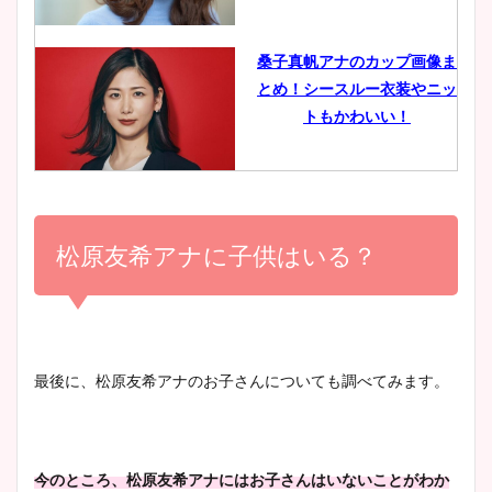
像比較！
桑子真帆アナのカップ画像ま
とめ！シースルー衣装やニッ
豊島実季アナのカップ画像ま
トもかわいい！
とめ！美脚や水着姿に年齢も
調査！
小室瑛莉子のカップ画像まと
め！足が美脚でニット衣装も
松原友希アナに子供はいる？
宇賀神メグアナのニット画像
かわいい！
まとめ！足も美脚でカップも
凄い！
清水麻椰アナのかわいい画
最後に、松原友希アナのお子さんについても調べてみます。
像！身長やカップ、同期や
池谷実悠アナのメガネ画像が
wikiプロフもチェック！
かわいい！カップや水着姿も
まとめた！
今のところ、松原友希アナにはお子さんはいないことがわか