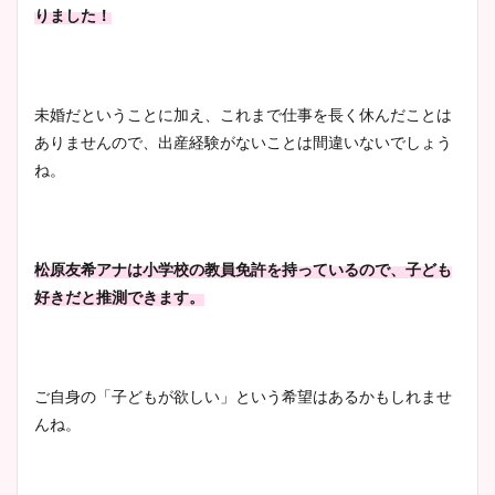
りました！
大家彩香アナのかわいいカッ
プ画像まとめ！同期や実家に
wikiプロフも！
未婚だということに加え、これまで仕事を長く休んだことは
ありませんので、出産経験がないことは間違いないでしょう
ね。
安藤萌々アナのカップ画像や
ニット衣装まとめ！美足の筋
肉も凄い！
松原友希アナは小学校の教員免許を持っているので、子ども
好きだと推測できます。
鈴木唯の太ってた時の体重が
ヤバすぎww原因や痩せたダ
ご自身の「子どもが欲しい」という希望はあるかもしれませ
イエット方は？昔と現在を画
んね。
像比較！