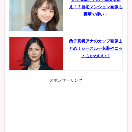
え！？自宅マンション画像も
豪華で凄い！
桑子真帆アナのカップ画像ま
とめ！シースルー衣装やニッ
トもかわいい！
スポンサーリンク
小室瑛莉子のカップ画像まと
め！足が美脚でニット衣装も
かわいい！
清水麻椰アナのかわいい画
像！身長やカップ、同期や