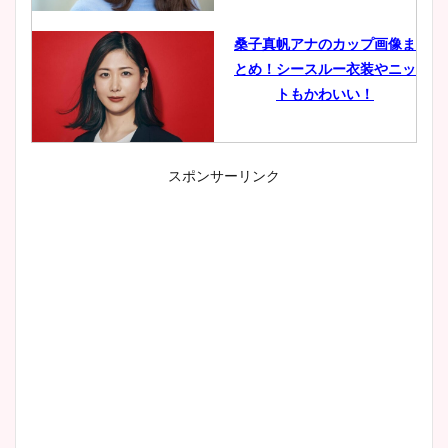
桑子真帆アナのカップ画像ま
とめ！シースルー衣装やニッ
トもかわいい！
スポンサーリンク
小室瑛莉子のカップ画像まと
め！足が美脚でニット衣装も
かわいい！
清水麻椰アナのかわいい画
像！身長やカップ、同期や
wikiプロフもチェック！