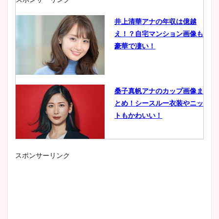
井上清華アナの年収は億越
え！？自宅マンション画像も
豪華で凄い！
桑子真帆アナのカップ画像ま
とめ！シースルー衣装やニッ
トもかわいい！
スポンサーリンク
小室瑛莉子のカップ画像まと
め！足が美脚でニット衣装も
かわいい！