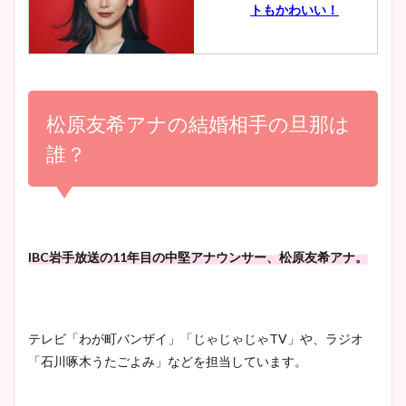
トもかわいい！
とめ！美脚や水着姿に年齢も
調査！
小室瑛莉子のカップ画像まと
め！足が美脚でニット衣装も
松原友希アナの結婚相手の旦那は
宇賀神メグアナのニット画像
かわいい！
まとめ！足も美脚でカップも
誰？
凄い！
清水麻椰アナのかわいい画
像！身長やカップ、同期や
池谷実悠アナのメガネ画像が
IBC岩手放送の11年目の中堅アナウンサー、松原友希アナ。
wikiプロフもチェック！
かわいい！カップや水着姿も
まとめた！
テレビ「わが町バンザイ」「じゃじゃじゃTV」や、ラジオ
大家彩香アナのかわいいカッ
「石川啄木うたごよみ」などを担当しています。
プ画像まとめ！同期や実家に
wikiプロフも！