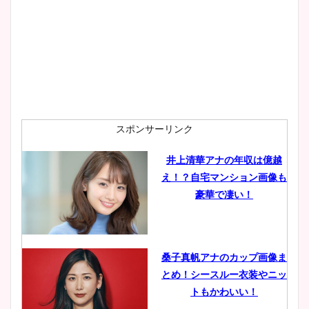
スポンサーリンク
井上清華アナの年収は億越
え！？自宅マンション画像も
豪華で凄い！
桑子真帆アナのカップ画像ま
とめ！シースルー衣装やニッ
トもかわいい！