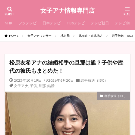
女子アナ情報専門店
NHK
フジテレビ
日本テレビ
TBSテレビ
テレビ朝日
テレビ東京
HOME
女子アナウンサー
地方局
北海道・東北地方
岩手放送（IBC）
松原友希アナの結婚相手の旦那は誰？子供や歴
代の彼氏もまとめた！
2025年10月19日
2026年6月20日
岩手放送（IBC）
女子アナ
,
子供
,
旦那
,
結婚
岩手放送（IBC）