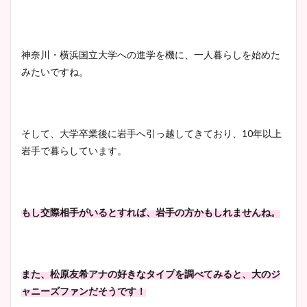
豊島実季アナのカップ画像ま
とめ！美脚や水着姿に年齢も
神奈川・横浜国立大学への進学を機に、一人暮らしを始めた
調査！
みたいですね。
そして、大学卒業後に岩手へ引っ越してきており、10年以上
宇賀神メグアナのニット画像
岩手で暮らしています。
まとめ！足も美脚でカップも
凄い！
もし交際相手がいるとすれば、岩手の方かもしれませんね。
池谷実悠アナのメガネ画像が
かわいい！カップや水着姿も
まとめた！
また、松原友希アナの好きなタイプを調べてみると、大のジ
ャニーズファンだそうです！