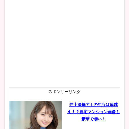
wikiプロフもチェック！
大家彩香アナのかわいいカッ
プ画像まとめ！同期や実家に
wikiプロフも！
安藤萌々アナのカップ画像や
ニット衣装まとめ！美足の筋
肉も凄い！
スポンサーリンク
井上清華アナの年収は億越
え！？自宅マンション画像も
鈴木唯の太ってた時の体重が
豪華で凄い！
ヤバすぎww原因や痩せたダ
イエット方は？昔と現在を画