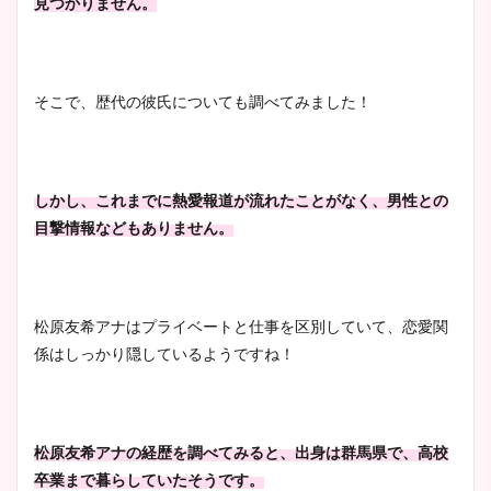
見つかりません。
まとめた！
大家彩香アナのかわいいカッ
そこで、歴代の彼氏についても調べてみました！
プ画像まとめ！同期や実家に
wikiプロフも！
しかし、これまでに熱愛報道が流れたことがなく、男性との
目撃情報などもありません。
安藤萌々アナのカップ画像や
ニット衣装まとめ！美足の筋
肉も凄い！
松原友希アナはプライベートと仕事を区別していて、恋愛関
係はしっかり隠しているようですね！
鈴木唯の太ってた時の体重が
ヤバすぎww原因や痩せたダ
イエット方は？昔と現在を画
松原友希アナの経歴を調べてみると、出身は群馬県で、高校
像比較！
卒業まで暮らしていたそうです。