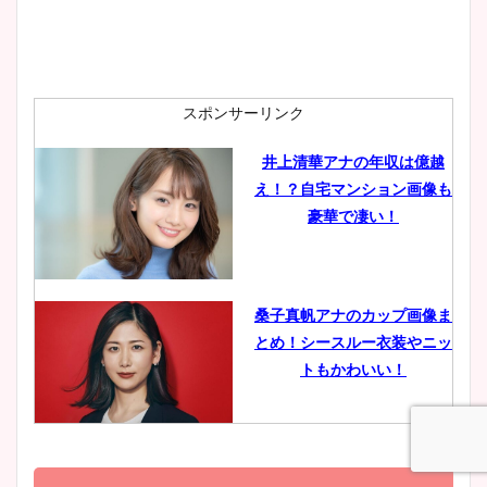
安藤萌々アナのカップ画像や
ニット衣装まとめ！美足の筋
肉も凄い！
スポンサーリンク
井上清華アナの年収は億越
え！？自宅マンション画像も
鈴木唯の太ってた時の体重が
豪華で凄い！
ヤバすぎww原因や痩せたダ
イエット方は？昔と現在を画
像比較！
桑子真帆アナのカップ画像ま
とめ！シースルー衣装やニッ
豊島実季アナのカップ画像ま
トもかわいい！
とめ！美脚や水着姿に年齢も
調査！
小室瑛莉子のカップ画像まと