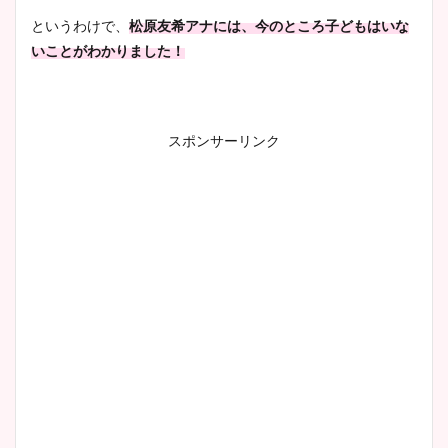
豊島実季アナのカップ画像ま
というわけで、
松原友希アナには、今のところ子どもはいな
とめ！美脚や水着姿に年齢も
いことがわかりました！
調査！
スポンサーリンク
宇賀神メグアナのニット画像
まとめ！足も美脚でカップも
凄い！
池谷実悠アナのメガネ画像が
かわいい！カップや水着姿も
まとめた！