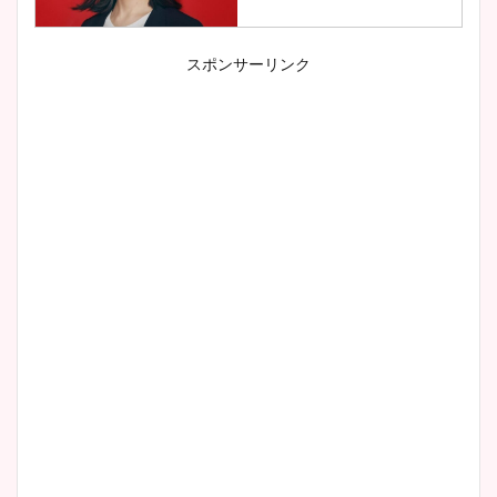
スポンサーリンク
小室瑛莉子のカップ画像まと
め！足が美脚でニット衣装も
かわいい！
清水麻椰アナのかわいい画
像！身長やカップ、同期や
wikiプロフもチェック！
大家彩香アナのかわいいカッ
プ画像まとめ！同期や実家に
wikiプロフも！