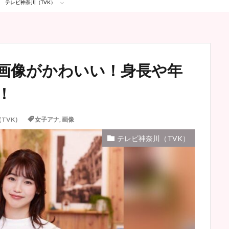
テレビ神奈川（TVK）
画像がかわいい！身長や年
！
TVK）
女子アナ
,
画像
テレビ神奈川（TVK）