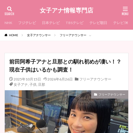
女子アナ情報専門店
NHK
フジテレビ
日本テレビ
TBSテレビ
テレビ朝日
テレビ東京
HOME
女子アナウンサー
フリーアナウンサー
前田阿希子アナと旦那との馴れ初めが凄い！？
現在子供はいるかも調査！
2025年10月15日
2026年6月26日
フリーアナウンサー
女子アナ
,
子供
,
旦那
フリーアナウンサー