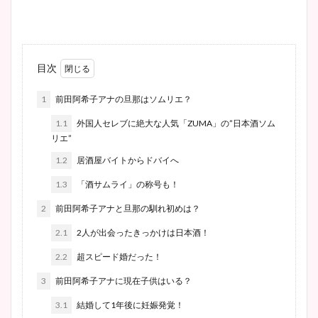
目次
1
前田阿希子アナの旦那はソムリエ？
1.1
外国人セレブに絶大な人気「ZUMA」の”日本酒ソム
リエ”
1.2
居酒屋バイトからドバイへ
1.3
「酒サムライ」の称号も！
2
前田阿希子アナと旦那の馴れ初めは？
2.1
2人が出会ったきっかけは日本酒！
2.2
超スピード婚だった！
3
前田阿希子アナに現在子供はいる？
3.1
結婚して1年後に妊娠発覚！