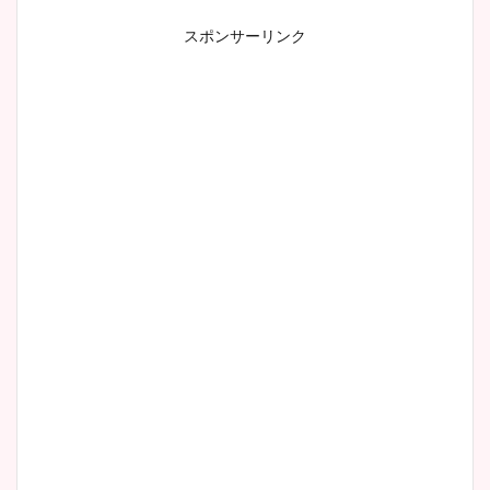
スポンサーリンク
小室瑛莉子のカップ画像まと
め！足が美脚でニット衣装も
かわいい！
清水麻椰アナのかわいい画
像！身長やカップ、同期や
wikiプロフもチェック！
大家彩香アナのかわいいカッ
プ画像まとめ！同期や実家に
wikiプロフも！