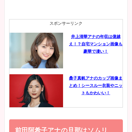
安藤萌々アナのカップ画像や
ニット衣装まとめ！美足の筋
肉も凄い！
スポンサーリンク
井上清華アナの年収は億越
え！？自宅マンション画像も
鈴木唯の太ってた時の体重が
豪華で凄い！
ヤバすぎww原因や痩せたダ
イエット方は？昔と現在を画
像比較！
桑子真帆アナのカップ画像ま
とめ！シースルー衣装やニッ
豊島実季アナのカップ画像ま
トもかわいい！
とめ！美脚や水着姿に年齢も
調査！
小室瑛莉子のカップ画像まと
め！足が美脚でニット衣装も
前田阿希子アナの旦那はソムリ
宇賀神メグアナのニット画像