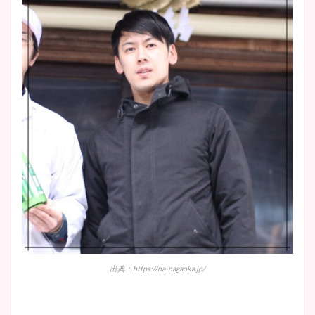
鈴木唯の太ってた時の体重が
ヤバすぎww原因や痩せたダ
イエット方は？昔と現在を画
像比較！
豊島実季アナのカップ画像ま
とめ！美脚や水着姿に年齢も
調査！
宇賀神メグアナのニット画像
まとめ！足も美脚でカップも
出典：https://na-nagaoka.jp/
凄い！