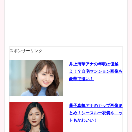
スポンサーリンク
井上清華アナの年収は億越
え！？自宅マンション画像も
豪華で凄い！
桑子真帆アナのカップ画像ま
とめ！シースルー衣装やニッ
トもかわいい！