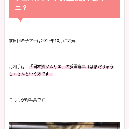
かわいい！
まとめ！足も美脚でカップも
エ？
凄い！
清水麻椰アナのかわいい画
像！身長やカップ、同期や
池谷実悠アナのメガネ画像が
前田阿希子アナは2017年10月に結婚。
wikiプロフもチェック！
かわいい！カップや水着姿も
まとめた！
お相手は、
「日本酒ソムリエ」の浜田竜二（はまだりゅう
大家彩香アナのかわいいカッ
じ）さんという方です。
プ画像まとめ！同期や実家に
wikiプロフも！
こちらが顔写真です。
安藤萌々アナのカップ画像や
ニット衣装まとめ！美足の筋
肉も凄い！