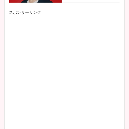
スポンサーリンク
小室瑛莉子のカップ画像まと
め！足が美脚でニット衣装も
かわいい！
清水麻椰アナのかわいい画
像！身長やカップ、同期や
wikiプロフもチェック！
大家彩香アナのかわいいカッ
プ画像まとめ！同期や実家に
wikiプロフも！