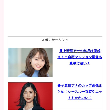
スポンサーリンク
井上清華アナの年収は億越
え！？自宅マンション画像も
豪華で凄い！
桑子真帆アナのカップ画像ま
とめ！シースルー衣装やニッ
トもかわいい！