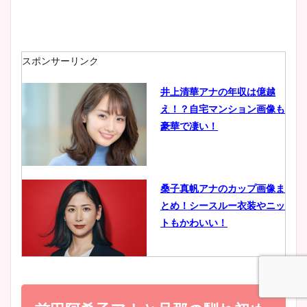
安藤萌々アナのカップ画像や
ニット衣装まとめ！美足の筋
肉も凄い！
スポンサーリンク
井上清華アナの年収は億越
え！？自宅マンション画像も
鈴木唯の太ってた時の体重が
豪華で凄い！
ヤバすぎww原因や痩せたダ
イエット方は？昔と現在を画
像比較！
桑子真帆アナのカップ画像ま
とめ！シースルー衣装やニッ
豊島実季アナのカップ画像ま
トもかわいい！
とめ！美脚や水着姿に年齢も
調査！
小室瑛莉子のカップ画像まと
め！足が美脚でニット衣装も