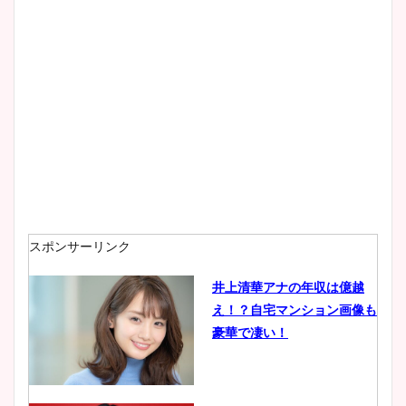
大家彩香アナのかわいいカッ
プ画像まとめ！同期や実家に
wikiプロフも！
安藤萌々アナのカップ画像や
ニット衣装まとめ！美足の筋
肉も凄い！
スポンサーリンク
井上清華アナの年収は億越
え！？自宅マンション画像も
鈴木唯の太ってた時の体重が
豪華で凄い！
ヤバすぎww原因や痩せたダ
イエット方は？昔と現在を画
像比較！