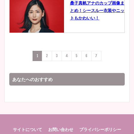
桑子真帆アナのカップ画像ま
とめ！シースルー衣装やニッ
豊島実季アナのカップ画像ま
トもかわいい！
とめ！美脚や水着姿に年齢も
調査！
小室瑛莉子のカップ画像まと
め！足が美脚でニット衣装も
宇賀神メグアナのニット画像
1
2
3
4
5
6
7
かわいい！
まとめ！足も美脚でカップも
凄い！
あなたへのおすすめ
清水麻椰アナのかわいい画
像！身長やカップ、同期や
池谷実悠アナのメガネ画像が
wikiプロフもチェック！
かわいい！カップや水着姿も
まとめた！
サイトについて
お問い合わせ
プライバシーポリシー
大家彩香アナのかわいいカッ