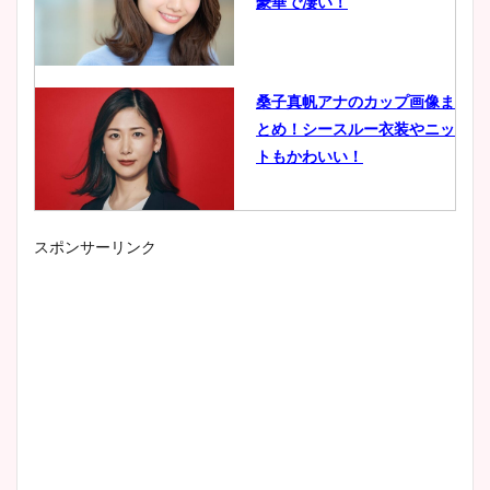
豪華で凄い！
桑子真帆アナのカップ画像ま
とめ！シースルー衣装やニッ
トもかわいい！
スポンサーリンク
小室瑛莉子のカップ画像まと
め！足が美脚でニット衣装も
かわいい！
清水麻椰アナのかわいい画
像！身長やカップ、同期や
wikiプロフもチェック！