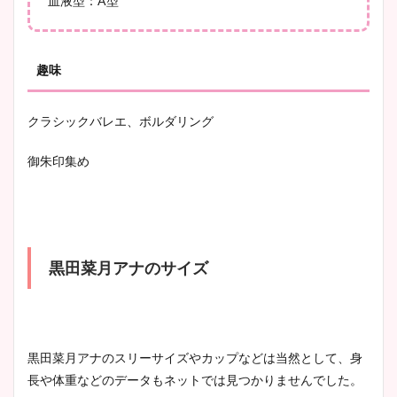
血液型：A型
宇賀神メグアナのニット画像
まとめ！足も美脚でカップも
趣味
凄い！
クラシックバレエ、ボルダリング
御朱印集め
池谷実悠アナのメガネ画像が
かわいい！カップや水着姿も
まとめた！
黒田菜月アナのサイズ
黒田菜月アナのスリーサイズやカップなどは当然として、身
長や体重などのデータもネットでは見つかりませんでした。