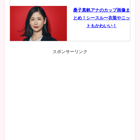
桑子真帆アナのカップ画像ま
とめ！シースルー衣装やニッ
トもかわいい！
スポンサーリンク
小室瑛莉子のカップ画像まと
め！足が美脚でニット衣装も
かわいい！
清水麻椰アナのかわいい画
像！身長やカップ、同期や
wikiプロフもチェック！