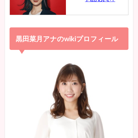
とめ！美脚や水着姿に年齢も
調査！
小室瑛莉子のカップ画像まと
め！足が美脚でニット衣装も
黒田菜月アナのwikiプロフィール
宇賀神メグアナのニット画像
かわいい！
まとめ！足も美脚でカップも
凄い！
清水麻椰アナのかわいい画
像！身長やカップ、同期や
池谷実悠アナのメガネ画像が
wikiプロフもチェック！
かわいい！カップや水着姿も
まとめた！
大家彩香アナのかわいいカッ
プ画像まとめ！同期や実家に
wikiプロフも！