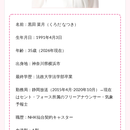
安藤萌々アナのカップ画像や
名前：黒田 菜月（くろだ なつき）
ニット衣装まとめ！美足の筋
肉も凄い！
生年月日：1991年4月3日
年齢：35歳（2026年現在）
鈴木唯の太ってた時の体重が
出身地：神奈川県横浜市
ヤバすぎww原因や痩せたダ
イエット方は？昔と現在を画
最終学歴：法政大学法学部卒業
像比較！
勤務局：静岡放送（2015年4月-2020年10月）→現在
はセント・フォース所属のフリーアナウンサー・気象
豊島実季アナのカップ画像ま
予報士
とめ！美脚や水着姿に年齢も
調査！
職歴：NHK仙台契約キャスター