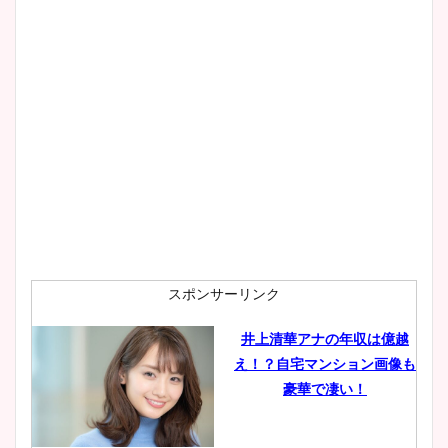
スポンサーリンク
井上清華アナの年収は億越
え！？自宅マンション画像も
豪華で凄い！