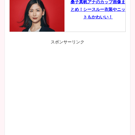
桑子真帆アナのカップ画像ま
とめ！シースルー衣装やニッ
トもかわいい！
スポンサーリンク
小室瑛莉子のカップ画像まと
め！足が美脚でニット衣装も
かわいい！
清水麻椰アナのかわいい画
像！身長やカップ、同期や
wikiプロフもチェック！
大家彩香アナのかわいいカッ