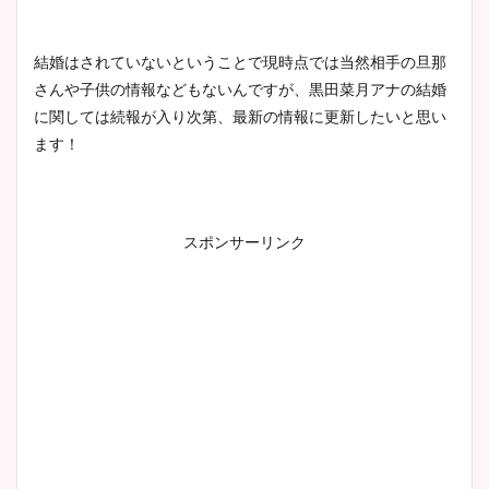
豊島実季アナのカップ画像ま
とめ！美脚や水着姿に年齢も
調査！
結婚はされていないということで現時点では当然相手の旦那
さんや子供の情報などもないんですが、黒田菜月アナの結婚
に関しては続報が入り次第、最新の情報に更新したいと思い
ます！
宇賀神メグアナのニット画像
まとめ！足も美脚でカップも
凄い！
スポンサーリンク
池谷実悠アナのメガネ画像が
かわいい！カップや水着姿も
まとめた！