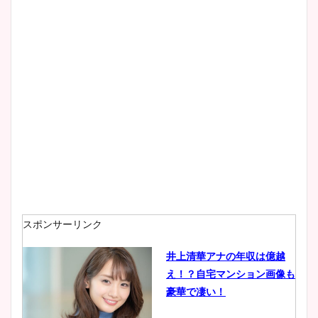
wikiプロフもチェック！
大家彩香アナのかわいいカッ
プ画像まとめ！同期や実家に
wikiプロフも！
安藤萌々アナのカップ画像や
ニット衣装まとめ！美足の筋
肉も凄い！
スポンサーリンク
井上清華アナの年収は億越
え！？自宅マンション画像も
鈴木唯の太ってた時の体重が
豪華で凄い！
ヤバすぎww原因や痩せたダ
イエット方は？昔と現在を画