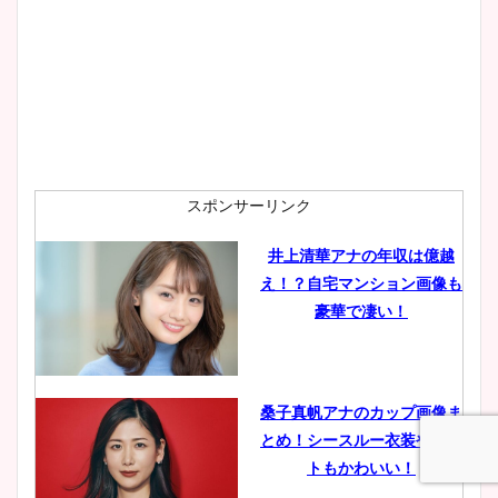
プ画像まとめ！同期や実家に
wikiプロフも！
安藤萌々アナのカップ画像や
ニット衣装まとめ！美足の筋
肉も凄い！
スポンサーリンク
井上清華アナの年収は億越
え！？自宅マンション画像も
鈴木唯の太ってた時の体重が
豪華で凄い！
ヤバすぎww原因や痩せたダ
イエット方は？昔と現在を画
像比較！
桑子真帆アナのカップ画像ま
とめ！シースルー衣装やニッ
豊島実季アナのカップ画像ま
トもかわいい！
とめ！美脚や水着姿に年齢も