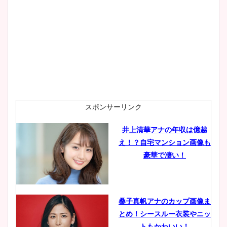
大家彩香アナのかわいいカッ
プ画像まとめ！同期や実家に
wikiプロフも！
安藤萌々アナのカップ画像や
ニット衣装まとめ！美足の筋
肉も凄い！
スポンサーリンク
井上清華アナの年収は億越
え！？自宅マンション画像も
鈴木唯の太ってた時の体重が
豪華で凄い！
ヤバすぎww原因や痩せたダ
イエット方は？昔と現在を画
像比較！
桑子真帆アナのカップ画像ま
とめ！シースルー衣装やニッ
豊島実季アナのカップ画像ま
トもかわいい！