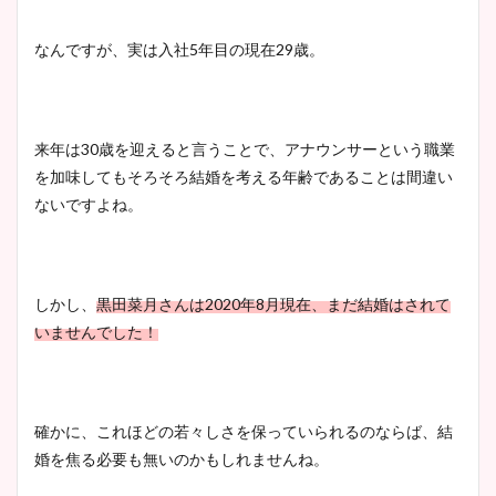
大家彩香アナのかわいいカッ
なんですが、実は入社5年目の現在29歳。
プ画像まとめ！同期や実家に
wikiプロフも！
来年は30歳を迎えると言うことで、アナウンサーという職業
を加味してもそろそろ結婚を考える年齢であることは間違い
安藤萌々アナのカップ画像や
ないですよね。
ニット衣装まとめ！美足の筋
肉も凄い！
しかし、
黒田菜月さんは2020年8月現在、まだ
結婚はされて
いませんでした！
鈴木唯の太ってた時の体重が
ヤバすぎww原因や痩せたダ
イエット方は？昔と現在を画
像比較！
確かに、これほどの若々しさを保っていられるのならば、結
婚を焦る必要も無いのかもしれませんね。