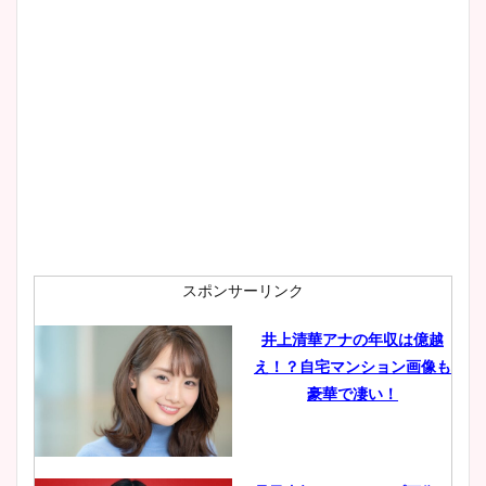
スポンサーリンク
井上清華アナの年収は億越
え！？自宅マンション画像も
豪華で凄い！