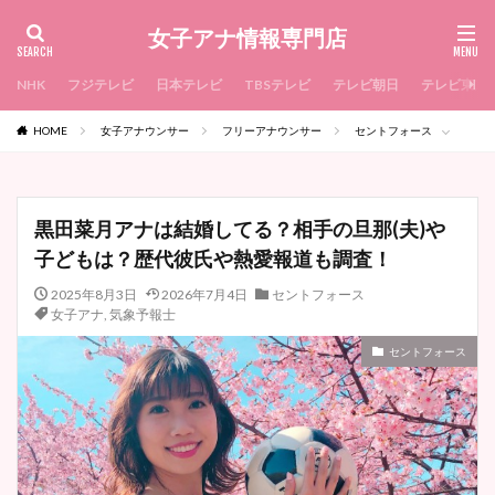
女子アナ情報専門店
NHK
フジテレビ
日本テレビ
TBSテレビ
テレビ朝日
テレビ東京
HOME
女子アナウンサー
フリーアナウンサー
セントフォース
黒田菜月アナは結婚してる？相手の旦那(夫)や
子どもは？歴代彼氏や熱愛報道も調査！
2025年8月3日
2026年7月4日
セントフォース
女子アナ
,
気象予報士
セントフォース