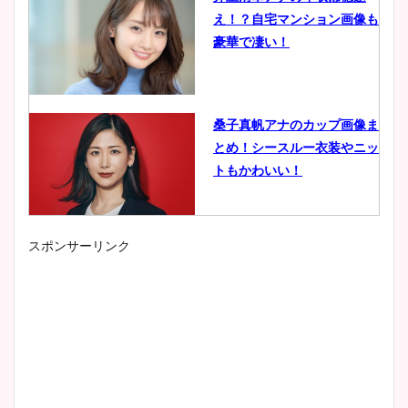
え！？自宅マンション画像も
豪華で凄い！
桑子真帆アナのカップ画像ま
とめ！シースルー衣装やニッ
トもかわいい！
スポンサーリンク
小室瑛莉子のカップ画像まと
め！足が美脚でニット衣装も
かわいい！
清水麻椰アナのかわいい画
像！身長やカップ、同期や