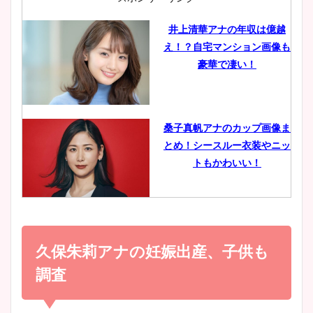
井上清華アナの年収は億越
え！？自宅マンション画像も
鈴木唯の太ってた時の体重が
豪華で凄い！
ヤバすぎww原因や痩せたダ
イエット方は？昔と現在を画
像比較！
桑子真帆アナのカップ画像ま
とめ！シースルー衣装やニッ
豊島実季アナのカップ画像ま
トもかわいい！
とめ！美脚や水着姿に年齢も
調査！
小室瑛莉子のカップ画像まと
め！足が美脚でニット衣装も
久保朱莉アナの妊娠出産、子供も
宇賀神メグアナのニット画像
かわいい！
まとめ！足も美脚でカップも
調査
凄い！