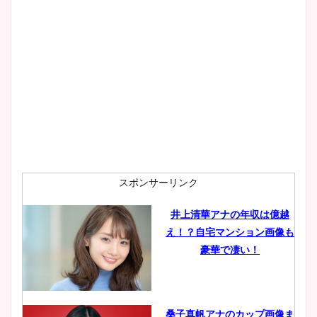
スポンサーリンク
井上清華アナの年収は億越
え！？自宅マンション画像も
豪華で凄い！
桑子真帆アナのカップ画像ま