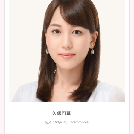
安藤萌々アナのカップ画像や
ニット衣装まとめ！美足の筋
肉も凄い！
鈴木唯の太ってた時の体重が
ヤバすぎww原因や痩せたダ
イエット方は？昔と現在を画
像比較！
豊島実季アナのカップ画像ま
とめ！美脚や水着姿に年齢も
調査！
出典：https://sp.centforce.net/