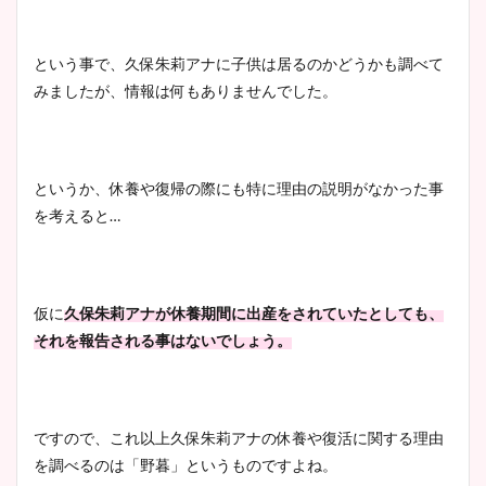
清水麻椰アナのかわいい画
像！身長やカップ、同期や
池谷実悠アナのメガネ画像が
という事で、久保朱莉アナに子供は居るのかどうかも調べて
wikiプロフもチェック！
かわいい！カップや水着姿も
みましたが、情報は何もありませんでした。
まとめた！
大家彩香アナのかわいいカッ
というか、休養や復帰の際にも特に理由の説明がなかった事
プ画像まとめ！同期や実家に
を考えると…
wikiプロフも！
仮に
久保朱莉アナが休養期間に出産をされていたとしても、
安藤萌々アナのカップ画像や
それを報告される事はないでしょう。
ニット衣装まとめ！美足の筋
肉も凄い！
ですので、これ以上久保朱莉アナの休養や復活に関する理由
を調べるのは「野暮」というものですよね。
鈴木唯の太ってた時の体重が