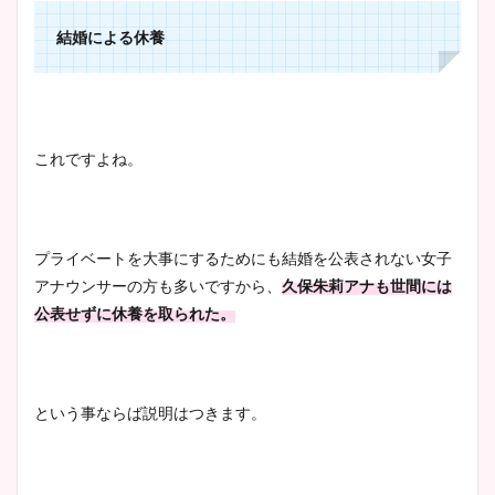
結婚による休養
豊島実季アナのカップ画像ま
とめ！美脚や水着姿に年齢も
調査！
これですよね。
宇賀神メグアナのニット画像
まとめ！足も美脚でカップも
プライベートを大事にするためにも結婚を公表されない女子
凄い！
アナウンサーの方も多いですから、
久保朱莉アナも世間には
公表せずに休養を取られた。
池谷実悠アナのメガネ画像が
かわいい！カップや水着姿も
という事ならば説明はつきます。
まとめた！