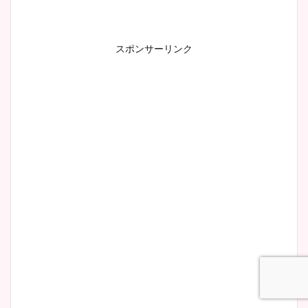
ヤバすぎww原因や痩せたダ
イエット方は？昔と現在を画
像比較！
スポンサーリンク
豊島実季アナのカップ画像ま
とめ！美脚や水着姿に年齢も
調査！
宇賀神メグアナのニット画像
まとめ！足も美脚でカップも
凄い！
池谷実悠アナのメガネ画像が
かわいい！カップや水着姿も