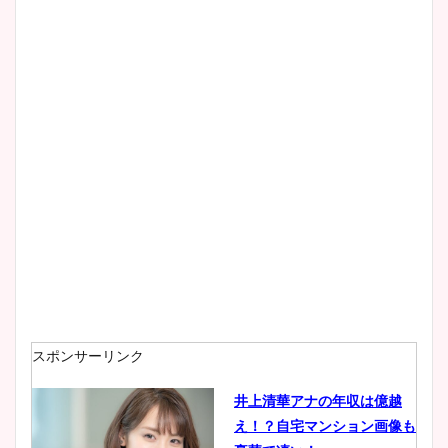
清水麻椰アナのかわいい画
像！身長やカップ、同期や
wikiプロフもチェック！
大家彩香アナのかわいいカッ
プ画像まとめ！同期や実家に
wikiプロフも！
安藤萌々アナのカップ画像や
ニット衣装まとめ！美足の筋
肉も凄い！
スポンサーリンク
井上清華アナの年収は億越
え！？自宅マンション画像も
鈴木唯の太ってた時の体重が