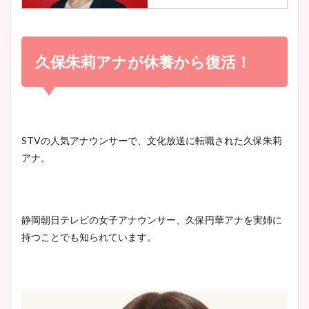
小室瑛莉子のカップ画像まと
め！足が美脚でニット衣装も
久保朱莉アナが休養から復活！
宇賀神メグアナのニット画像
かわいい！
まとめ！足も美脚でカップも
凄い！
清水麻椰アナのかわいい画
STVの人気アナウンサーで、文化放送に転職された久保朱莉
像！身長やカップ、同期や
アナ。
池谷実悠アナのメガネ画像が
wikiプロフもチェック！
かわいい！カップや水着姿も
まとめた！
静岡朝日テレビの女子アナウンサー、久保円華アナを実姉に
大家彩香アナのかわいいカッ
持つことでも知られています。
プ画像まとめ！同期や実家に
wikiプロフも！