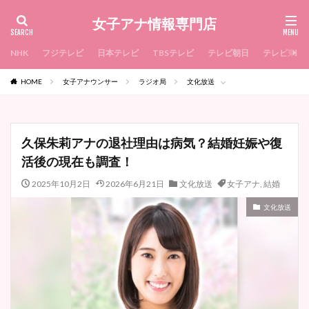
女子アナ情報専門店
NHK
フジテレビ
日本テレビ
TBSテレビ
テレビ朝日
テレビ東京
HOME
女子アナウンサー
ラジオ局
文化放送
久保朱莉アナの退社理由は病気？結婚妊娠や復
活後の現在も調査！
2025年10月2日
2026年6月21日
文化放送
女子アナ
,
結婚
文化放送