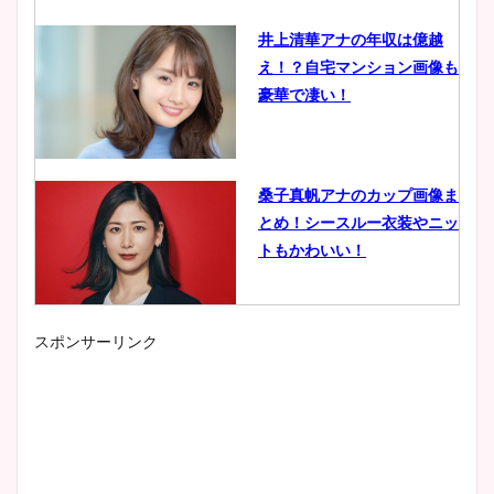
井上清華アナの年収は億越
え！？自宅マンション画像も
豪華で凄い！
桑子真帆アナのカップ画像ま
とめ！シースルー衣装やニッ
トもかわいい！
スポンサーリンク
小室瑛莉子のカップ画像まと
め！足が美脚でニット衣装も
かわいい！