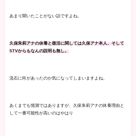
まとめた！
あまり聞いたことがない話ですよね。
大家彩香アナのかわいいカッ
プ画像まとめ！同期や実家に
wikiプロフも！
久保朱莉アナの休養と復活に関しては久保アナ本人、そして
STVからもなんの説明も無し。
安藤萌々アナのカップ画像や
ニット衣装まとめ！美足の筋
流石に何があったのか気になってしまいますよね。
肉も凄い！
あくまでも憶測ではありますが、久保朱莉アナの休養理由と
鈴木唯の太ってた時の体重が
して一番可能性が高いのはやはり
ヤバすぎww原因や痩せたダ
イエット方は？昔と現在を画
像比較！