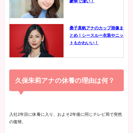
豪華で凄い！
ヤバすぎww原因や痩せたダ
イエット方は？昔と現在を画
像比較！
桑子真帆アナのカップ画像ま
とめ！シースルー衣装やニッ
豊島実季アナのカップ画像ま
トもかわいい！
とめ！美脚や水着姿に年齢も
調査！
小室瑛莉子のカップ画像まと
め！足が美脚でニット衣装も
久保朱莉アナの休養の理由は何？
宇賀神メグアナのニット画像
かわいい！
まとめ！足も美脚でカップも
凄い！
清水麻椰アナのかわいい画
入社2年目に休養に入り、およそ2年後に同じテレビ局で突然
像！身長やカップ、同期や
の復帰。
池谷実悠アナのメガネ画像が
wikiプロフもチェック！
かわいい！カップや水着姿も