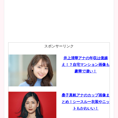
wikiプロフも！
安藤萌々アナのカップ画像や
ニット衣装まとめ！美足の筋
肉も凄い！
スポンサーリンク
井上清華アナの年収は億越
え！？自宅マンション画像も
鈴木唯の太ってた時の体重が
豪華で凄い！
ヤバすぎww原因や痩せたダ
イエット方は？昔と現在を画
像比較！
桑子真帆アナのカップ画像ま
とめ！シースルー衣装やニッ
豊島実季アナのカップ画像ま
トもかわいい！
とめ！美脚や水着姿に年齢も
調査！