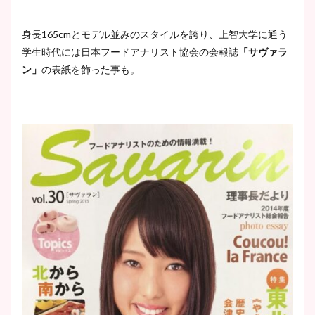
宇賀神メグアナのニット画像
まとめ！足も美脚でカップも
身長165cmとモデル並みのスタイルを誇り、上智大学に通う
凄い！
学生時代には日本フードアナリスト協会の会報誌
「サヴァラ
ン」
の表紙を飾った事も。
池谷実悠アナのメガネ画像が
かわいい！カップや水着姿も
まとめた！