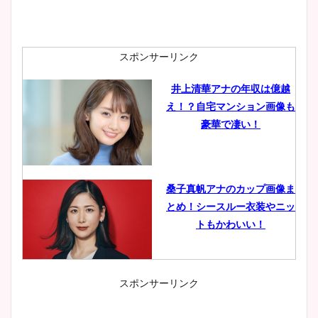
スポンサーリンク
井上清華アナの年収は億越
え！？自宅マンション画像も
豪華で凄い！
桑子真帆アナのカップ画像ま
とめ！シースルー衣装やニッ
トもかわいい！
スポンサーリンク
小室瑛莉子のカップ画像まと
め！足が美脚でニット衣装も