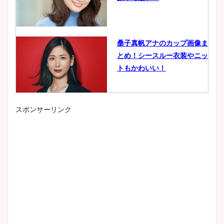
桑子真帆アナのカップ画像ま
とめ！シースルー衣装やニッ
トもかわいい！
スポンサーリンク
小室瑛莉子のカップ画像まと
め！足が美脚でニット衣装も
かわいい！
清水麻椰アナのかわいい画
像！身長やカップ、同期や
wikiプロフもチェック！