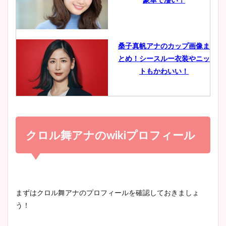
ヤバすぎww原因や痩せたダ
イエット方は？昔と現在を画
像比較！
桑子真帆アナのカップ画像ま
とめ！シースルー衣装やニッ
豊島実季アナのカップ画像ま
トもかわいい！
とめ！美脚や水着姿に年齢も
調査！
小室瑛莉子のカップ画像まと
め！足が美脚でニット衣装も
クロル舞アナの
wiki
プロフィール
宇賀神メグアナのニット画像
かわいい！
まとめ！足も美脚でカップも
凄い！
清水麻椰アナのかわいい画
まずはクロル舞アナのプロフィールを確認しておきましょ
像！身長やカップ、同期や
う！
池谷実悠アナのメガネ画像が
wikiプロフもチェック！
かわいい！カップや水着姿も