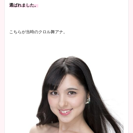
調査！
選ばれました
。
宇賀神メグアナのニット画像
こちらが当時のクロル舞アナ。
まとめ！足も美脚でカップも
凄い！
池谷実悠アナのメガネ画像が
かわいい！カップや水着姿も
まとめた！