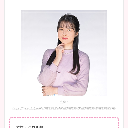
まとめた！
大家彩香アナのかわいいカッ
プ画像まとめ！同期や実家に
wikiプロフも！
安藤萌々アナのカップ画像や
ニット衣装まとめ！美足の筋
肉も凄い！
鈴木唯の太ってた時の体重が
出典：
ヤバすぎww原因や痩せたダ
https://tys.co.jp/profile/%E3%82%AF%E3%83%AD%E3%83%AB%E8%88%9E/
イエット方は？昔と現在を画
像比較！
名前：クロル舞