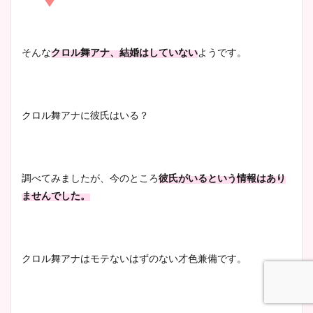
清水麻椰アナのかわいい画
像！身長やカップ、同期や
池谷実悠アナのメガネ画像が
そんな
クロル舞アナ、結婚はしていない
ようです。
wikiプロフもチェック！
かわいい！カップや水着姿も
まとめた！
クロル舞アナに彼氏はいる？
大家彩香アナのかわいいカッ
プ画像まとめ！同期や実家に
wikiプロフも！
調べてみましたが、今のところ
彼氏がいるという情報はあり
ませんでした。
安藤萌々アナのカップ画像や
ニット衣装まとめ！美足の筋
肉も凄い！
クロル舞アナはモテないはずのない才色兼備です。