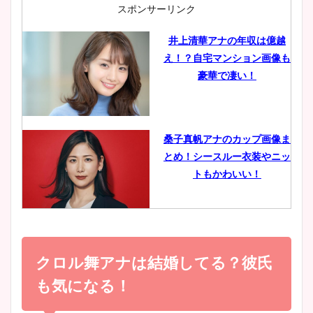
肉も凄い！
スポンサーリンク
井上清華アナの年収は億越
え！？自宅マンション画像も
鈴木唯の太ってた時の体重が
豪華で凄い！
ヤバすぎww原因や痩せたダ
イエット方は？昔と現在を画
像比較！
桑子真帆アナのカップ画像ま
とめ！シースルー衣装やニッ
豊島実季アナのカップ画像ま
トもかわいい！
とめ！美脚や水着姿に年齢も
調査！
小室瑛莉子のカップ画像まと
め！足が美脚でニット衣装も
クロル舞アナは結婚してる？彼氏
宇賀神メグアナのニット画像
かわいい！
まとめ！足も美脚でカップも
も気になる！
凄い！