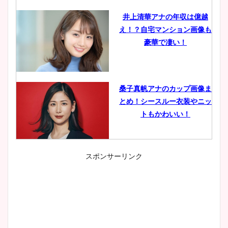
井上清華アナの年収は億越
え！？自宅マンション画像も
豪華で凄い！
桑子真帆アナのカップ画像ま
とめ！シースルー衣装やニッ
トもかわいい！
スポンサーリンク
小室瑛莉子のカップ画像まと
め！足が美脚でニット衣装も
かわいい！