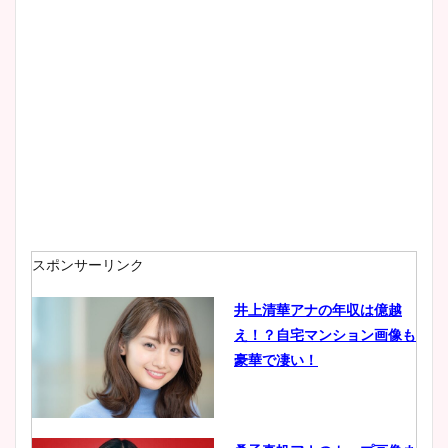
大家彩香アナのかわいいカッ
プ画像まとめ！同期や実家に
wikiプロフも！
安藤萌々アナのカップ画像や
ニット衣装まとめ！美足の筋
肉も凄い！
スポンサーリンク
井上清華アナの年収は億越
え！？自宅マンション画像も
鈴木唯の太ってた時の体重が
豪華で凄い！
ヤバすぎww原因や痩せたダ
イエット方は？昔と現在を画
像比較！