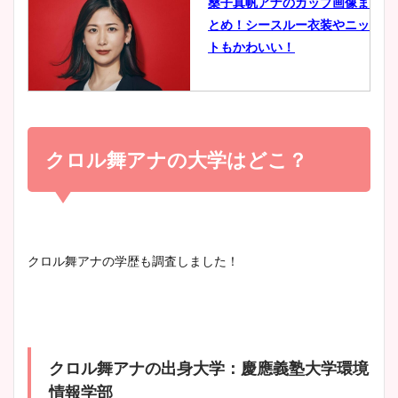
桑子真帆アナのカップ画像ま
とめ！シースルー衣装やニッ
豊島実季アナのカップ画像ま
トもかわいい！
とめ！美脚や水着姿に年齢も
調査！
小室瑛莉子のカップ画像まと
め！足が美脚でニット衣装も
クロル舞アナの大学はどこ？
宇賀神メグアナのニット画像
かわいい！
まとめ！足も美脚でカップも
凄い！
清水麻椰アナのかわいい画
クロル舞アナの学歴も調査しました！
像！身長やカップ、同期や
池谷実悠アナのメガネ画像が
wikiプロフもチェック！
かわいい！カップや水着姿も
まとめた！
クロル舞アナの出身大学：慶應義塾大学環境
大家彩香アナのかわいいカッ
情報学部