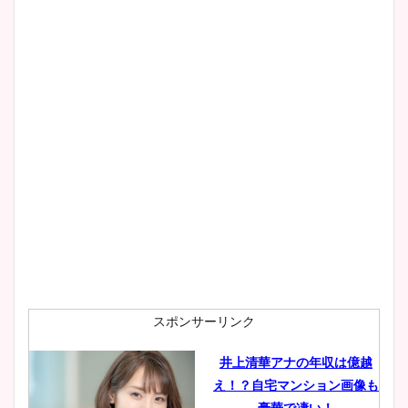
清水麻椰アナのかわいい画
像！身長やカップ、同期や
wikiプロフもチェック！
大家彩香アナのかわいいカッ
プ画像まとめ！同期や実家に
wikiプロフも！
安藤萌々アナのカップ画像や
ニット衣装まとめ！美足の筋
肉も凄い！
スポンサーリンク
井上清華アナの年収は億越
え！？自宅マンション画像も
鈴木唯の太ってた時の体重が
豪華で凄い！