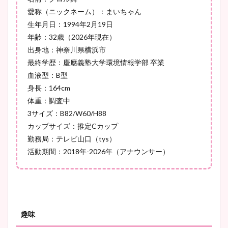
愛称（ニックネーム）：まいちゃん
豊島実季アナのカップ画像ま
生年月日：1994年2月19日
とめ！美脚や水着姿に年齢も
年齢：32歳（2026年現在）
調査！
出身地：神奈川県横浜市
最終学歴：慶應義塾大学環境情報学部 卒業
血液型：B型
身長：164cm
宇賀神メグアナのニット画像
体重：調査中
まとめ！足も美脚でカップも
3サイズ：B82/W60/H88
凄い！
カップサイズ：推定Cカップ
勤務局：テレビ山口（tys）
活動期間：2018年-2026年（アナウンサー）
池谷実悠アナのメガネ画像が
かわいい！カップや水着姿も
まとめた！
趣味