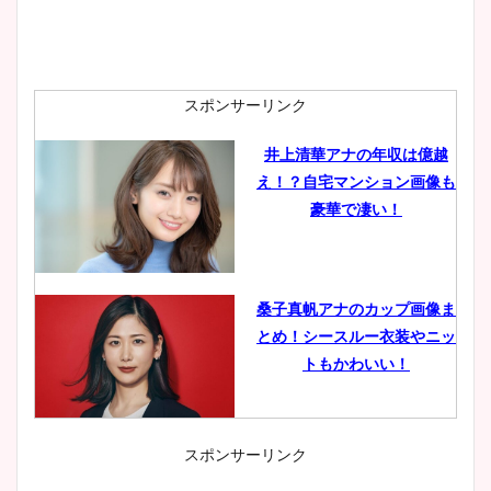
スポンサーリンク
井上清華アナの年収は億越
え！？自宅マンション画像も
豪華で凄い！
桑子真帆アナのカップ画像ま
とめ！シースルー衣装やニッ
トもかわいい！
スポンサーリンク
小室瑛莉子のカップ画像まと
め！足が美脚でニット衣装も