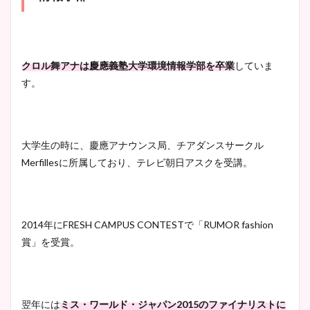
プ画像まとめ！同期や実家に
wikiプロフも！
クロル舞アナは慶應義塾大学環境情報学部を卒業
していま
す。
安藤萌々アナのカップ画像や
ニット衣装まとめ！美足の筋
肉も凄い！
大学生の時に、慶應アナウンス局、チアダンスサークル
Merfillesに所属しており、テレビ朝日アスクを受講。
鈴木唯の太ってた時の体重が
ヤバすぎww原因や痩せたダ
イエット方は？昔と現在を画
2014年にFRESH CAMPUS CONTESTで「RUMOR fashion
像比較！
賞」を受賞。
豊島実季アナのカップ画像ま
とめ！美脚や水着姿に年齢も
翌年には
ミス・ワールド・ジャパン2015のファイナリストに