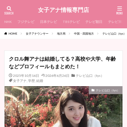
女子アナ情報専門店
NHK
フジテレビ
日本テレビ
TBSテレビ
テレビ朝日
テレビ東京
HOME
女子アナウンサー
地方局
中国・四国地方
テレビ山口（tys）
クロル舞アナは結婚してる？高校や大学、年齢
などプロフィールもまとめた！
2025年10月16日
2026年6月26日
テレビ山口（tys）
女子アナ
,
学歴
,
結婚
テレビ山口（tys）