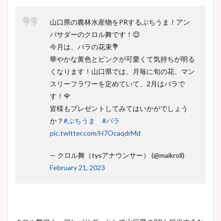
山口県の農林水産物をPRするぶちうま！アン
バサダーのクロル舞です！😊
今月は、バラの花束💐
華やかな黄色とピンクが可愛くて気持ちが明る
くなります！山口県では、月毎に旬の花、マン
スリーフラワーを定めていて、2月はバラで
す！🌹
皆様もプレゼントしてみてはいかがでしょう
か？
#ぶちうま
#バラ
pic.twitter.com/H7OcaqdrMd
— クロル舞（tysアナウンサー） (@maikroll)
February 21, 2023