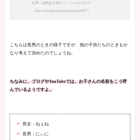
引用：紺野あさ美オフィシャルブログ
（https://ameblo.jp/asami-konno0507/）
宇賀神メグアナのニット画像
まとめ！足も美脚でカップも
凄い！
こちらは長男のときの様子ですが、他の子供たちのときもか
なり考えて決めたのでしょうね。
池谷実悠アナのメガネ画像が
かわいい！カップや水着姿も
まとめた！
ちなみに、ブログやYouTubeでは、お子さんの名前をこう呼
んでいるようですよ。
長女：ねぇね
長男：にぃに