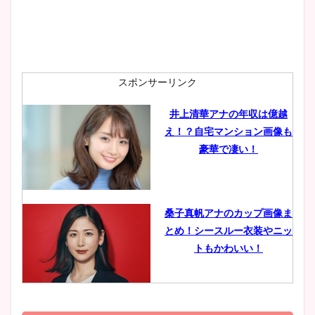
安藤萌々アナのカップ画像や
ニット衣装まとめ！美足の筋
肉も凄い！
スポンサーリンク
井上清華アナの年収は億越
え！？自宅マンション画像も
鈴木唯の太ってた時の体重が
豪華で凄い！
ヤバすぎww原因や痩せたダ
イエット方は？昔と現在を画
像比較！
桑子真帆アナのカップ画像ま
とめ！シースルー衣装やニッ
豊島実季アナのカップ画像ま
トもかわいい！
とめ！美脚や水着姿に年齢も
調査！
小室瑛莉子のカップ画像まと