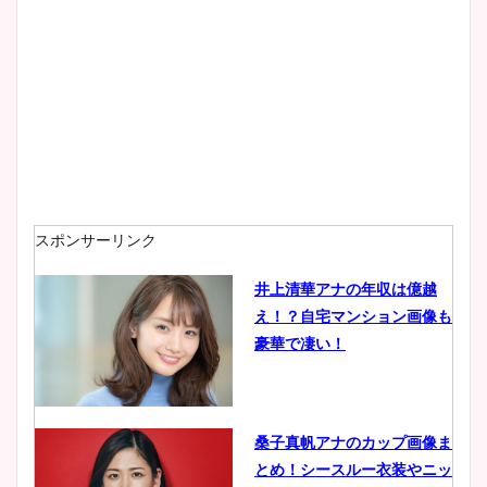
大家彩香アナのかわいいカッ
プ画像まとめ！同期や実家に
wikiプロフも！
安藤萌々アナのカップ画像や
ニット衣装まとめ！美足の筋
肉も凄い！
スポンサーリンク
井上清華アナの年収は億越
え！？自宅マンション画像も
鈴木唯の太ってた時の体重が
豪華で凄い！
ヤバすぎww原因や痩せたダ
イエット方は？昔と現在を画
像比較！
桑子真帆アナのカップ画像ま
とめ！シースルー衣装やニッ
豊島実季アナのカップ画像ま