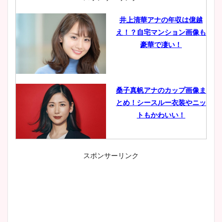
井上清華アナの年収は億越
え！？自宅マンション画像も
豪華で凄い！
桑子真帆アナのカップ画像ま
とめ！シースルー衣装やニッ
トもかわいい！
スポンサーリンク
小室瑛莉子のカップ画像まと
め！足が美脚でニット衣装も
かわいい！