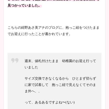
見つかっていました。
豊島実季アナのカップ画像ま
とめ！美脚や水着姿に年齢も
調査！
こちらの紺野あさ美アナのブログに、抱っこ紐をつけたまま
でお迎えに行ったことが書かれています。
宇賀神メグアナのニット画像
まとめ！足も美脚でカップも
凄い！
週末、値札付けたまま
幼稚園のお迎え行って
いました
サイズ交換できなくなるから
ひとまず切らず
池谷実悠アナのメガネ画像が
に家で試着して
抱っこ紐で見えなくてそのま
かわいい！カップや水着姿も
ま外へ、、
まとめた！
って、あるあるですよね〜(ない)