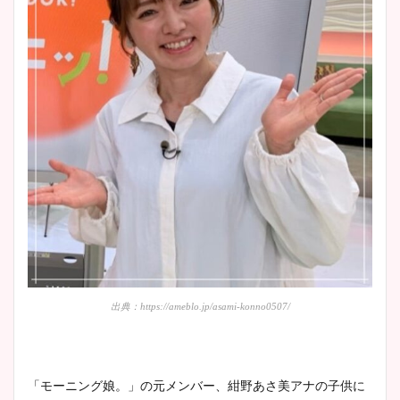
出典：https://ameblo.jp/asami-konno0507/
「モーニング娘。」の元メンバー、紺野あさ美アナの子供に