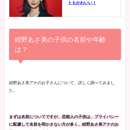
トもかわいい！
とめ！美脚や水着姿に年齢も
調査！
小室瑛莉子のカップ画像まと
め！足が美脚でニット衣装も
紺野あさ美の子供の名前や年齢
宇賀神メグアナのニット画像
かわいい！
まとめ！足も美脚でカップも
は？
凄い！
清水麻椰アナのかわいい画
像！身長やカップ、同期や
池谷実悠アナのメガネ画像が
紺野あさ美アナのお子さんについて、詳しく調べてみまし
wikiプロフもチェック！
かわいい！カップや水着姿も
た。
まとめた！
大家彩香アナのかわいいカッ
まずは名前についてですが、芸能人の子供は、プライバシー
プ画像まとめ！同期や実家に
に配慮して名前を明かさない方が多く、紺野あさ美アナのお
wikiプロフも！