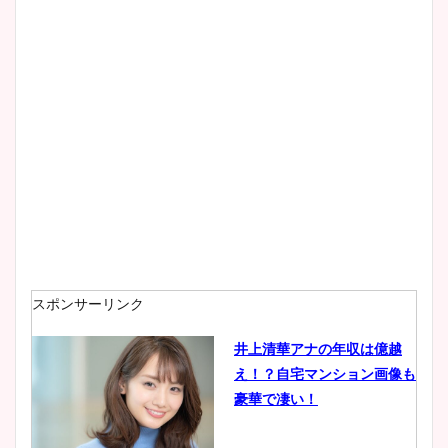
スポンサーリンク
井上清華アナの年収は億越
え！？自宅マンション画像も
豪華で凄い！