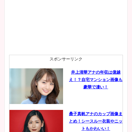
スポンサーリンク
井上清華アナの年収は億越
え！？自宅マンション画像も
豪華で凄い！
桑子真帆アナのカップ画像ま
とめ！シースルー衣装やニッ
トもかわいい！