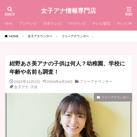
女子アナ情報専門店
NHK
フジテレビ
日本テレビ
TBSテレビ
テレビ朝日
テレビ東京
HOME
女子アナウンサー
フリーアナウンサー
紺野あさ美アナの子供は何人？幼稚園、学校に
年齢や名前も調査！
2025年11月2日
2026年6月26日
フリーアナウンサー
女子アナ
,
子供
フリーアナウンサー