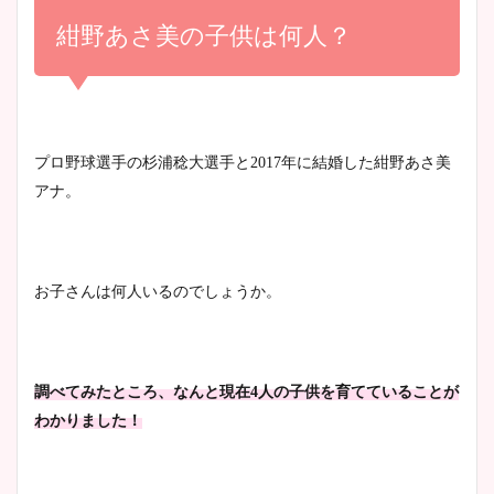
め！足が美脚でニット衣装も
紺野あさ美の子供は何人？
宇賀神メグアナのニット画像
かわいい！
まとめ！足も美脚でカップも
凄い！
清水麻椰アナのかわいい画
プロ野球選手の杉浦稔大選手と2017年に結婚した紺野あさ美
像！身長やカップ、同期や
池谷実悠アナのメガネ画像が
アナ。
wikiプロフもチェック！
かわいい！カップや水着姿も
まとめた！
お子さんは何人いるのでしょうか。
大家彩香アナのかわいいカッ
プ画像まとめ！同期や実家に
wikiプロフも！
調べてみたところ、なんと現在4人の子供を育てていることが
わかりました！
安藤萌々アナのカップ画像や
ニット衣装まとめ！美足の筋