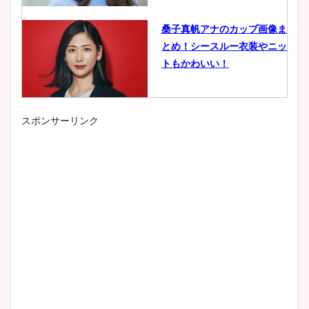
桑子真帆アナのカップ画像ま
とめ！シースルー衣装やニッ
トもかわいい！
スポンサーリンク
小室瑛莉子のカップ画像まと
め！足が美脚でニット衣装も
かわいい！
清水麻椰アナのかわいい画
像！身長やカップ、同期や
wikiプロフもチェック！