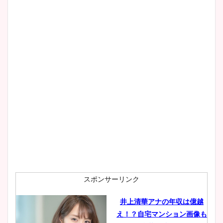
清水麻椰アナのかわいい画
像！身長やカップ、同期や
wikiプロフもチェック！
大家彩香アナのかわいいカッ
プ画像まとめ！同期や実家に
wikiプロフも！
安藤萌々アナのカップ画像や
ニット衣装まとめ！美足の筋
肉も凄い！
スポンサーリンク
井上清華アナの年収は億越
え！？自宅マンション画像も
鈴木唯の太ってた時の体重が