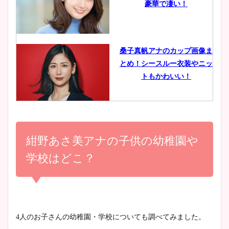
豪華で凄い！
ヤバすぎww原因や痩せたダ
イエット方は？昔と現在を画
像比較！
桑子真帆アナのカップ画像ま
とめ！シースルー衣装やニッ
豊島実季アナのカップ画像ま
トもかわいい！
とめ！美脚や水着姿に年齢も
調査！
小室瑛莉子のカップ画像まと
め！足が美脚でニット衣装も
紺野あさ美アナの子供の幼稚園や
宇賀神メグアナのニット画像
かわいい！
まとめ！足も美脚でカップも
学校はどこ？
凄い！
清水麻椰アナのかわいい画
像！身長やカップ、同期や
池谷実悠アナのメガネ画像が
4人のお子さんの幼稚園・学校についても調べてみました。
wikiプロフもチェック！
かわいい！カップや水着姿も