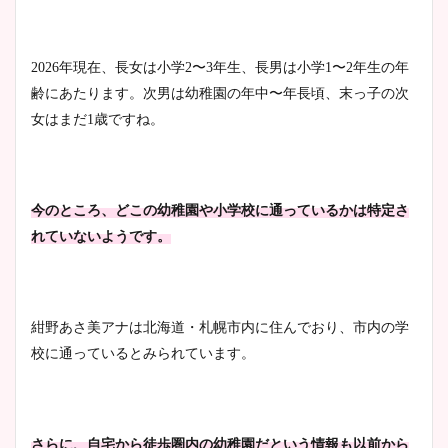
まとめた！
2026年現在、長女は小学2〜3年生、長男は小学1〜2年生の年
大家彩香アナのかわいいカッ
齢にあたります。次男は幼稚園の年中〜年長頃、末っ子の次
プ画像まとめ！同期や実家に
女はまだ1歳ですね。
wikiプロフも！
今のところ、どこの幼稚園や小学校に通っているかは特定さ
安藤萌々アナのカップ画像や
れていないようです。
ニット衣装まとめ！美足の筋
肉も凄い！
紺野あさ美アナは北海道・札幌市内に住んでおり、市内の学
校に通っているとみられています。
鈴木唯の太ってた時の体重が
ヤバすぎww原因や痩せたダ
イエット方は？昔と現在を画
像比較！
さらに、自宅から徒歩圏内の幼稚園だという情報も以前から