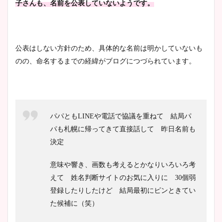
子さんも、名前を公表していないようです。
安藤萌々アナのカップ画像や
公表はしない方針のため、具体的な名前は明かしていないも
ニット衣装まとめ！美足の筋
のの、命名するまでの経緯がブログにつづられています。
肉も凄い！
鈴木唯の太ってた時の体重が
パパともLINEや電話で協議を重ねて 結局パ
ヤバすぎww原因や痩せたダ
パも札幌に帰ってきて直接話して 昨日名前も
イエット方は？昔と現在を画
決定
像比較！
意味や響き、画数も考えるとかなりいろいろ考
豊島実季アナのカップ画像ま
えて
姓名判断サイトのお気に入りに 30個弱
とめ！美脚や水着姿に年齢も
登録したりしたけど
結局最初にピンときてい
調査！
た候補に（笑）