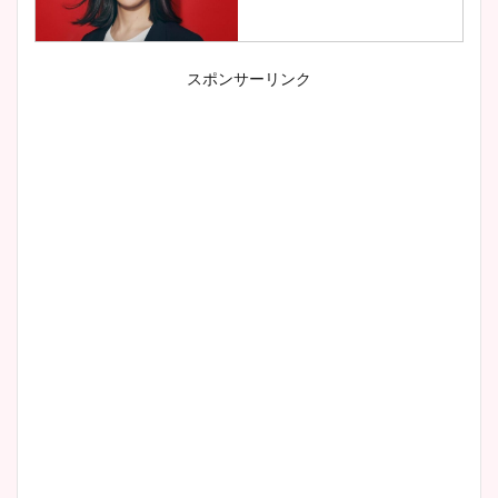
スポンサーリンク
小室瑛莉子のカップ画像まと
め！足が美脚でニット衣装も
かわいい！
清水麻椰アナのかわいい画
像！身長やカップ、同期や
wikiプロフもチェック！
大家彩香アナのかわいいカッ
プ画像まとめ！同期や実家に
wikiプロフも！