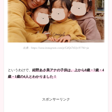
出典：https://www.instagram.com/p/CdQs7tSJyvV/?hl=ja
というわけで、
紺野あさ美アナの子供は、上から8歳・7歳・4
歳・1歳の4人とわかりました！
スポンサーリンク