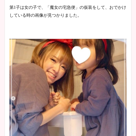
肉も凄い！
第1子は女の子で、
「魔女の宅急便」の仮装をして、おでかけ
している時の画像が見つかりました。
鈴木唯の太ってた時の体重が
ヤバすぎww原因や痩せたダ
イエット方は？昔と現在を画
像比較！
豊島実季アナのカップ画像ま
とめ！美脚や水着姿に年齢も
調査！
宇賀神メグアナのニット画像
まとめ！足も美脚でカップも
凄い！