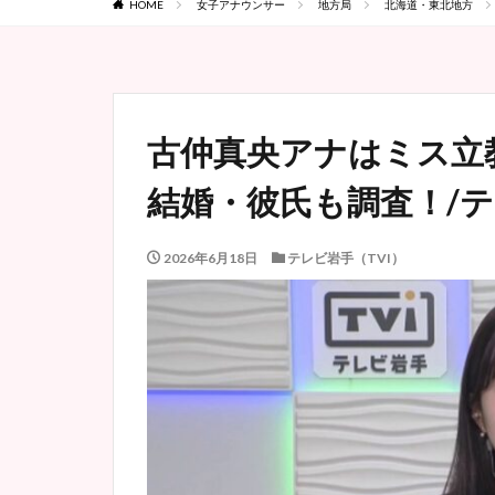
HOME
女子アナウンサー
地方局
北海道・東北地方
古仲真央アナはミス立
結婚・彼氏も調査！/
2026年6月18日
テレビ岩手（TVI）