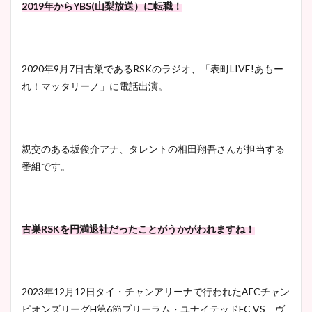
2019年からYBS(山梨放送）に転職！
2020年9月7日古巣であるRSKのラジオ、「表町LIVE!あもー
れ！マッタリーノ」に電話出演。
親交のある坂俊介アナ、タレントの相田翔吾さんが担当する
番組です。
古巣RSKを円満退社だったことがうかがわれますね！
2023年12月12日タイ・チャンアリーナで行われたAFCチャン
ピオンズリーグH第6節ブリーラム・ユナイテッドFC VS ヴ