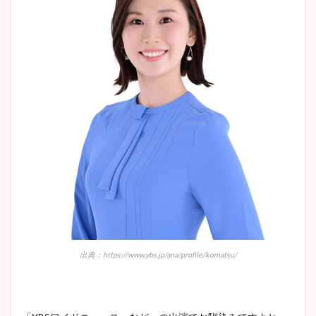
出典：https://www.ybs.jp/ana/profile/komatsu/