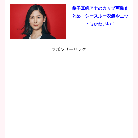
桑子真帆アナのカップ画像ま
とめ！シースルー衣装やニッ
トもかわいい！
スポンサーリンク
小室瑛莉子のカップ画像まと
め！足が美脚でニット衣装も
かわいい！
清水麻椰アナのかわいい画
像！身長やカップ、同期や
wikiプロフもチェック！