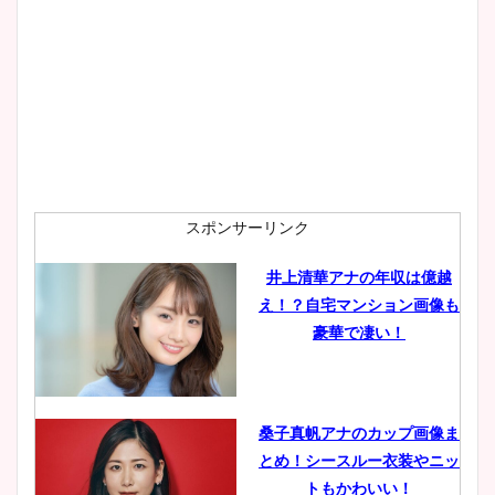
大家彩香アナのかわいいカッ
プ画像まとめ！同期や実家に
wikiプロフも！
安藤萌々アナのカップ画像や
ニット衣装まとめ！美足の筋
肉も凄い！
スポンサーリンク
井上清華アナの年収は億越
え！？自宅マンション画像も
鈴木唯の太ってた時の体重が
豪華で凄い！
ヤバすぎww原因や痩せたダ
イエット方は？昔と現在を画
像比較！
桑子真帆アナのカップ画像ま
とめ！シースルー衣装やニッ
豊島実季アナのカップ画像ま
トもかわいい！