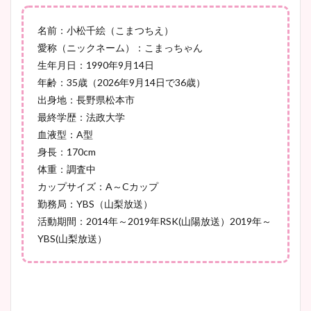
宇賀神メグアナのニット画像
名前：小松千絵（こまつちえ）
まとめ！足も美脚でカップも
愛称（ニックネーム）：こまっちゃん
凄い！
生年月日：1990年9月14日
年齢：35歳（2026年9月14日で36歳）
出身地：長野県松本市
最終学歴：法政大学
池谷実悠アナのメガネ画像が
血液型：A型
かわいい！カップや水着姿も
身長：170cm
まとめた！
体重：調査中
カップサイズ：A～Cカップ
勤務局：YBS（山梨放送）
活動期間：2014年～2019年RSK(山陽放送）2019年～
YBS(山梨放送）