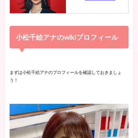
とめ！美脚や水着姿に年齢も
調査！
小室瑛莉子のカップ画像まと
め！足が美脚でニット衣装も
小松千絵アナの
wiki
プロフィール
宇賀神メグアナのニット画像
かわいい！
まとめ！足も美脚でカップも
凄い！
清水麻椰アナのかわいい画
まずは小松千絵アナのプロフィールを確認しておきましょ
像！身長やカップ、同期や
う！
池谷実悠アナのメガネ画像が
wikiプロフもチェック！
かわいい！カップや水着姿も
まとめた！
大家彩香アナのかわいいカッ
プ画像まとめ！同期や実家に
wikiプロフも！