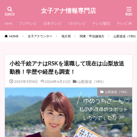
女子アナ情報専門店
NHK
フジテレビ
日本テレビ
TBSテレビ
テレビ朝日
テレビ東京
HOME
女子アナウンサー
地方局
関東・甲信越地方
山梨放送（YBS
小松千絵アナはRSKを退職して現在は山梨放送
勤務！学歴や経歴も調査！
2025年9月8日
2026年6月21日
山梨放送（YBS）
山梨放送（YBS）