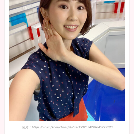
安藤萌々アナのカップ画像や
ニット衣装まとめ！美足の筋
肉も凄い！
鈴木唯の太ってた時の体重が
ヤバすぎww原因や痩せたダ
イエット方は？昔と現在を画
像比較！
豊島実季アナのカップ画像ま
とめ！美脚や水着姿に年齢も
調査！
出典：https://x.com/komachanc/status/1302574224045793280