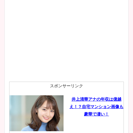
スポンサーリンク
井上清華アナの年収は億越
え！？自宅マンション画像も
豪華で凄い！