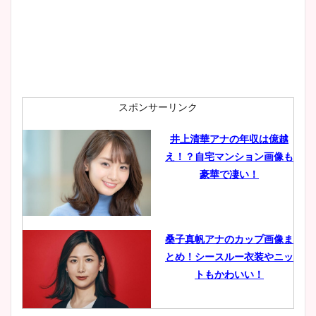
安藤萌々アナのカップ画像や
ニット衣装まとめ！美足の筋
肉も凄い！
スポンサーリンク
井上清華アナの年収は億越
え！？自宅マンション画像も
鈴木唯の太ってた時の体重が
豪華で凄い！
ヤバすぎww原因や痩せたダ
イエット方は？昔と現在を画
像比較！
桑子真帆アナのカップ画像ま
とめ！シースルー衣装やニッ
豊島実季アナのカップ画像ま
トもかわいい！
とめ！美脚や水着姿に年齢も
調査！