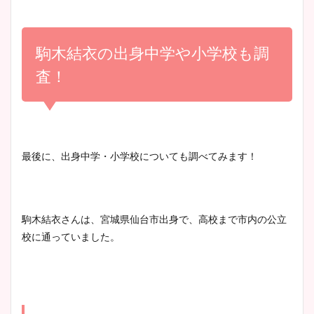
小室瑛莉子のカップ画像まと
め！足が美脚でニット衣装も
駒木結衣の出身中学や小学校も調
宇賀神メグアナのニット画像
かわいい！
まとめ！足も美脚でカップも
査！
凄い！
清水麻椰アナのかわいい画
像！身長やカップ、同期や
池谷実悠アナのメガネ画像が
最後に、出身中学・小学校についても調べてみます！
wikiプロフもチェック！
かわいい！カップや水着姿も
まとめた！
駒木結衣さんは、宮城県仙台市出身で、高校まで市内の公立
大家彩香アナのかわいいカッ
校に通っていました。
プ画像まとめ！同期や実家に
wikiプロフも！