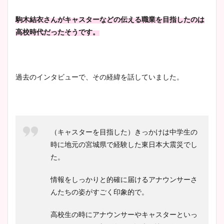
鈴木唯の太ってた時の体重が
駒木結衣さんがキャスターなどの伝える職業を目指したのは
ヤバすぎww原因や痩せたダ
高校時代だったそうです。
イエット方は？昔と現在を画
像比較！
過去のインタビューで、その経緯を話していました。
豊島実季アナのカップ画像ま
とめ！美脚や水着姿に年齢も
調査！
（キャスターを目指した）きっかけは中学生の
時に地元の宮城県で経験した東日本大震災でし
宇賀神メグアナのニット画像
た。
まとめ！足も美脚でカップも
凄い！
情報をしっかりと的確に届けるアナウンサーさ
んたちの姿がすごく印象的で。
高校生の時にアナウンサーやキャスターといっ
池谷実悠アナのメガネ画像が