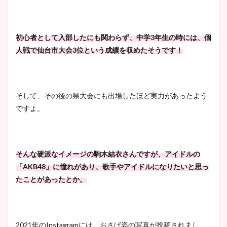
まとめ！足も美脚でカップも
凄い！
初心者として入部したにも関わらず、中学3年生の時には、個
人戦で仙台市大会3位という成績を収めたそうです！
池谷実悠アナのメガネ画像が
かわいい！カップや水着姿も
まとめた！
そして、その後の県大会にも出場したほど実力があったよう
ですよ。
そんな硬派なイメージの駒木結衣さんですが、アイドルの
「AKB48」に憧れがあり、歌手やアイドルになりたいと思っ
たことがあったとか。
2021年のInstagramには、おさげ姿の写真が投稿されまし