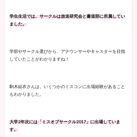
安藤萌々アナのカップ画像や
ニット衣装まとめ！美足の筋
学生生活では、サークルは放送研究会と書道部に所属してい
肉も凄い！
ました。
鈴木唯の太ってた時の体重が
学部やサークル選びから、アナウンサーやキャスターを目指
ヤバすぎww原因や痩せたダ
していたことがわかりますね！
イエット方は？昔と現在を画
像比較！
駒木結衣さんは、いくつかのミスコンに出場経験があること
豊島実季アナのカップ画像ま
もわかりました。
とめ！美脚や水着姿に年齢も
調査！
大学2年次には「ミスオブサークル2017」に出場していま
す。
宇賀神メグアナのニット画像