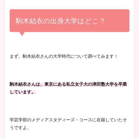
小室瑛莉子のカップ画像まと
め！足が美脚でニット衣装も
駒木結衣の出身大学はどこ？
宇賀神メグアナのニット画像
かわいい！
まとめ！足も美脚でカップも
凄い！
清水麻椰アナのかわいい画
まず、駒木結衣さんの大学時代について調べてみます！
像！身長やカップ、同期や
池谷実悠アナのメガネ画像が
wikiプロフもチェック！
かわいい！カップや水着姿も
まとめた！
駒木結衣さんは、東京にある私立女子大の津田塾大学を卒業
しています。
大家彩香アナのかわいいカッ
プ画像まとめ！同期や実家に
wikiプロフも！
学芸学部のメディアスタディーズ・コースに在籍していたそ
うですよ。