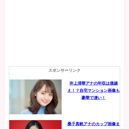
スポンサーリンク
井上清華アナの年収は億越
え！？自宅マンション画像も
豪華で凄い！
桑子真帆アナのカップ画像ま