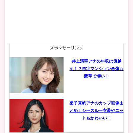
wikiプロフも！
安藤萌々アナのカップ画像や
ニット衣装まとめ！美足の筋
肉も凄い！
スポンサーリンク
井上清華アナの年収は億越
え！？自宅マンション画像も
鈴木唯の太ってた時の体重が
豪華で凄い！
ヤバすぎww原因や痩せたダ
イエット方は？昔と現在を画
像比較！
桑子真帆アナのカップ画像ま
とめ！シースルー衣装やニッ
豊島実季アナのカップ画像ま
トもかわいい！
とめ！美脚や水着姿に年齢も
調査！