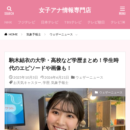
女子アナ情報専門店
NHK
フジテレビ
日本テレビ
TBSテレビ
テレビ朝日
テレビ東京
HOME
気象予報士
ウェザーニュース
駒木結衣の大学・高校など学歴まとめ！学生時
代のエピソードや画像も！
2025年10月3日
2026年6月21日
ウェザーニュース
お天気キャスター
,
学歴
,
気象予報士
ウェザーニュース