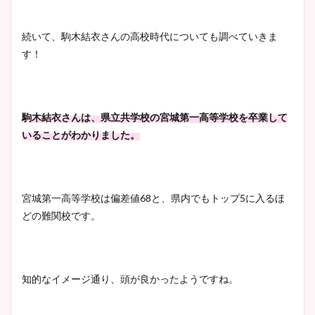
清水麻椰アナのかわいい画
続いて、駒木結衣さんの高校時代についても調べていきま
像！身長やカップ、同期や
す！
池谷実悠アナのメガネ画像が
wikiプロフもチェック！
かわいい！カップや水着姿も
まとめた！
駒木結衣さんは、県立共学校の宮城第一高等学校を卒業して
大家彩香アナのかわいいカッ
いることがわかりました。
プ画像まとめ！同期や実家に
wikiプロフも！
宮城第一高等学校は偏差値68と、県内でもトップ5に入るほ
どの難関校です。
安藤萌々アナのカップ画像や
ニット衣装まとめ！美足の筋
肉も凄い！
知的なイメージ通り、頭が良かったようですね。