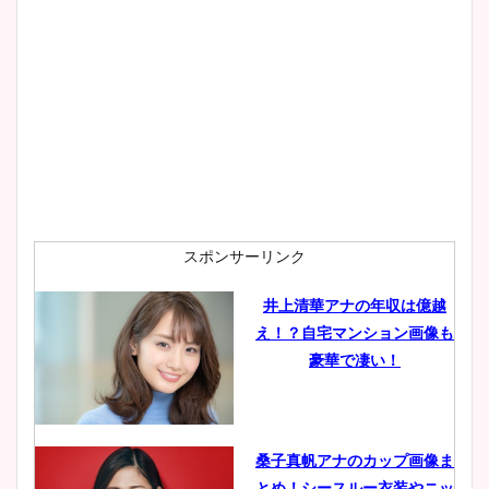
スポンサーリンク
井上清華アナの年収は億越
え！？自宅マンション画像も
豪華で凄い！
桑子真帆アナのカップ画像ま
とめ！シースルー衣装やニッ