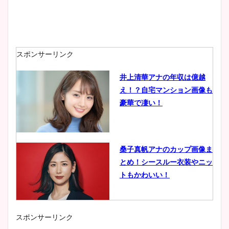
スポンサーリンク
井上清華アナの年収は億越
え！？自宅マンション画像も
豪華で凄い！
桑子真帆アナのカップ画像ま
とめ！シースルー衣装やニッ
トもかわいい！
スポンサーリンク
小室瑛莉子のカップ画像まと