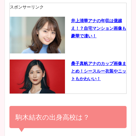
肉も凄い！
スポンサーリンク
井上清華アナの年収は億越
え！？自宅マンション画像も
鈴木唯の太ってた時の体重が
豪華で凄い！
ヤバすぎww原因や痩せたダ
イエット方は？昔と現在を画
像比較！
桑子真帆アナのカップ画像ま
とめ！シースルー衣装やニッ
豊島実季アナのカップ画像ま
トもかわいい！
とめ！美脚や水着姿に年齢も
調査！
小室瑛莉子のカップ画像まと
め！足が美脚でニット衣装も
駒木結衣の出身高校は？
宇賀神メグアナのニット画像
かわいい！
まとめ！足も美脚でカップも
凄い！