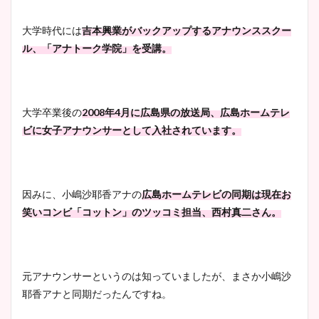
イエット方は？昔と現在を画
像比較！
大学時代には
吉本興業がバックアップするアナウンススクー
ル、「アナトーク学院」を受講。
豊島実季アナのカップ画像ま
とめ！美脚や水着姿に年齢も
調査！
大学卒業後の
2008年4月に広島県の放送局、広島ホームテレ
ビに女子アナウンサーとして入社されています。
宇賀神メグアナのニット画像
まとめ！足も美脚でカップも
因みに、小嶋沙耶香アナの
広島ホームテレビの同期は現在お
凄い！
笑いコンビ「コットン」のツッコミ担当、西村真二さん。
池谷実悠アナのメガネ画像が
元アナウンサーというのは知っていましたが、まさか小嶋沙
かわいい！カップや水着姿も
耶香アナと同期だったんですね。
まとめた！