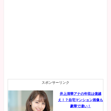
像！身長やカップ、同期や
wikiプロフもチェック！
大家彩香アナのかわいいカッ
プ画像まとめ！同期や実家に
wikiプロフも！
安藤萌々アナのカップ画像や
ニット衣装まとめ！美足の筋
肉も凄い！
スポンサーリンク
井上清華アナの年収は億越
え！？自宅マンション画像も
鈴木唯の太ってた時の体重が
豪華で凄い！
ヤバすぎww原因や痩せたダ