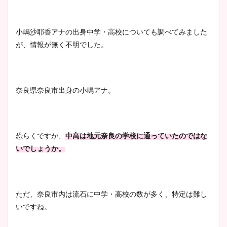
清水麻椰アナのかわいい画
像！身長やカップ、同期や
池谷実悠アナのメガネ画像が
小嶋沙耶香アナの出身中学・高校についても調べてみました
wikiプロフもチェック！
かわいい！カップや水着姿も
が、情報が無く不明でした。
まとめた！
大家彩香アナのかわいいカッ
奈良県奈良市出身の小嶋アナ。
プ画像まとめ！同期や実家に
wikiプロフも！
恐らくですが、
中高は地元奈良の学校に通っていたのではな
いでしょうか。
安藤萌々アナのカップ画像や
ニット衣装まとめ！美足の筋
肉も凄い！
ただ、奈良市内は流石に中学・高校の数が多く、特定は難し
いですね。
鈴木唯の太ってた時の体重が