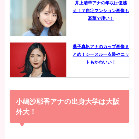
井上清華アナの年収は億越
え！？自宅マンション画像も
鈴木唯の太ってた時の体重が
豪華で凄い！
ヤバすぎww原因や痩せたダ
イエット方は？昔と現在を画
像比較！
桑子真帆アナのカップ画像ま
とめ！シースルー衣装やニッ
豊島実季アナのカップ画像ま
トもかわいい！
とめ！美脚や水着姿に年齢も
調査！
小室瑛莉子のカップ画像まと
め！足が美脚でニット衣装も
小嶋沙耶香アナの出身大学は大阪
宇賀神メグアナのニット画像
かわいい！
まとめ！足も美脚でカップも
外大！
凄い！
清水麻椰アナのかわいい画