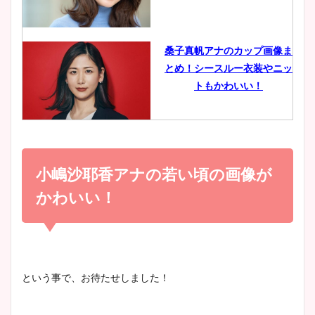
イエット方は？昔と現在を画
像比較！
桑子真帆アナのカップ画像ま
とめ！シースルー衣装やニッ
豊島実季アナのカップ画像ま
トもかわいい！
とめ！美脚や水着姿に年齢も
調査！
小室瑛莉子のカップ画像まと
め！足が美脚でニット衣装も
小嶋沙耶香アナの若い頃の画像が
宇賀神メグアナのニット画像
かわいい！
まとめ！足も美脚でカップも
かわいい！
凄い！
清水麻椰アナのかわいい画
像！身長やカップ、同期や
池谷実悠アナのメガネ画像が
という事で、お待たせしました！
wikiプロフもチェック！
かわいい！カップや水着姿も
まとめた！