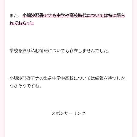
ヤバすぎww原因や痩せたダ
イエット方は？昔と現在を画
また、
小嶋沙耶香アナも中学や高校時代については特に語ら
像比較！
れておらず…
豊島実季アナのカップ画像ま
とめ！美脚や水着姿に年齢も
学校を絞り込む情報についても存在しませんでした。
調査！
小嶋沙耶香アナの出身中学や高校については続報を待つしか
なさそうですね。
宇賀神メグアナのニット画像
まとめ！足も美脚でカップも
凄い！
スポンサーリンク
池谷実悠アナのメガネ画像が
かわいい！カップや水着姿も