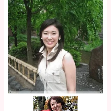
豊島実季アナのカップ画像ま
とめ！美脚や水着姿に年齢も
調査！
宇賀神メグアナのニット画像
まとめ！足も美脚でカップも
凄い！
池谷実悠アナのメガネ画像が
かわいい！カップや水着姿も
まとめた！