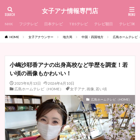
女子アナ情報専門店
NHK
フジテレビ
日本テレビ
TBSテレビ
テレビ朝日
テレビ東京
HOME
女子アナウンサー
地方局
中国・四国地方
広島ホームテレビ（
小嶋沙耶香アナの出身高校など学歴を調査！若
い頃の画像もかわいい！
2025年8月13日
2026年6月10日
広島ホームテレビ（HOME）
女子アナ
,
画像
,
若い頃
広島ホームテレビ（HOME）