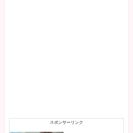
清水麻椰アナのかわいい画
像！身長やカップ、同期や
wikiプロフもチェック！
大家彩香アナのかわいいカッ
プ画像まとめ！同期や実家に
wikiプロフも！
安藤萌々アナのカップ画像や
ニット衣装まとめ！美足の筋
肉も凄い！
スポンサーリンク