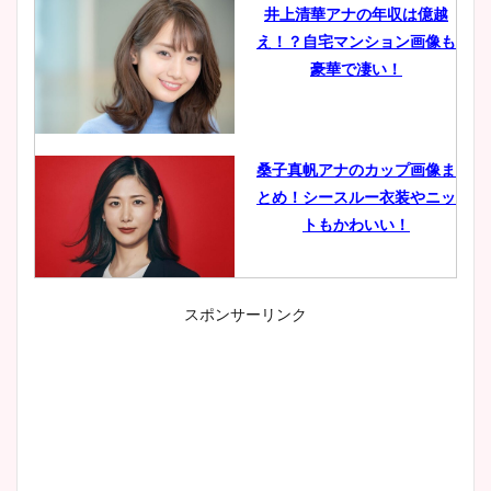
井上清華アナの年収は億越
え！？自宅マンション画像も
豪華で凄い！
桑子真帆アナのカップ画像ま
とめ！シースルー衣装やニッ
トもかわいい！
スポンサーリンク
小室瑛莉子のカップ画像まと
め！足が美脚でニット衣装も
かわいい！
清水麻椰アナのかわいい画