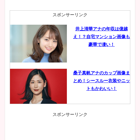
スポンサーリンク
井上清華アナの年収は億越
え！？自宅マンション画像も
豪華で凄い！
桑子真帆アナのカップ画像ま
とめ！シースルー衣装やニッ
トもかわいい！
スポンサーリンク
小室瑛莉子のカップ画像まと
め！足が美脚でニット衣装も
かわいい！