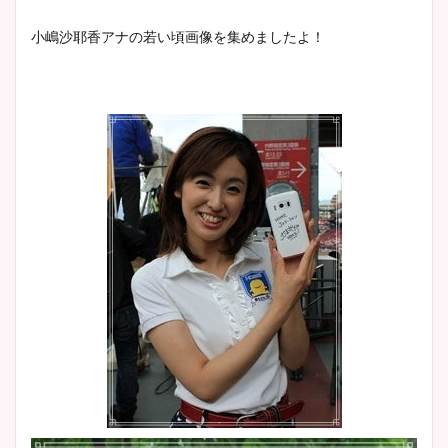
小嶋沙耶香アナの若い頃画像を集めましたよ！
大家彩香アナのかわいいカッ
プ画像まとめ！同期や実家に
wikiプロフも！
安藤萌々アナのカップ画像や
ニット衣装まとめ！美足の筋
肉も凄い！
鈴木唯の太ってた時の体重が
ヤバすぎww原因や痩せたダ
イエット方は？昔と現在を画
像比較！