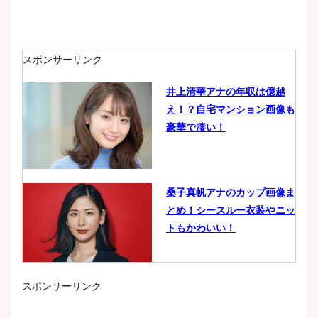
スポンサーリンク
井上清華アナの年収は億越
え！？自宅マンション画像も
豪華で凄い！
桑子真帆アナのカップ画像ま
とめ！シースルー衣装やニッ
トもかわいい！
スポンサーリンク
小室瑛莉子のカップ画像まと
め！足が美脚でニット衣装も