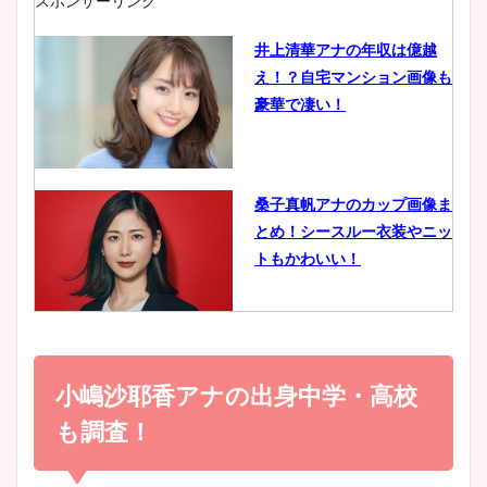
スポンサーリンク
井上清華アナの年収は億越
え！？自宅マンション画像も
鈴木唯の太ってた時の体重が
豪華で凄い！
ヤバすぎww原因や痩せたダ
イエット方は？昔と現在を画
像比較！
桑子真帆アナのカップ画像ま
とめ！シースルー衣装やニッ
豊島実季アナのカップ画像ま
トもかわいい！
とめ！美脚や水着姿に年齢も
調査！
小室瑛莉子のカップ画像まと
め！足が美脚でニット衣装も
小嶋沙耶香アナの出身中学・高校
宇賀神メグアナのニット画像
かわいい！
まとめ！足も美脚でカップも
も調査！
凄い！