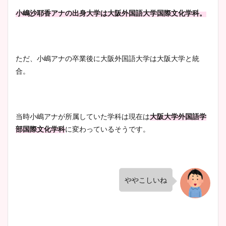
像！身長やカップ、同期や
池谷実悠アナのメガネ画像が
小嶋沙耶香アナの出身大学は大阪外国語大学国際文化学科。
wikiプロフもチェック！
かわいい！カップや水着姿も
まとめた！
ただ、小嶋アナの卒業後に大阪外国語大学は大阪大学と統
大家彩香アナのかわいいカッ
合。
プ画像まとめ！同期や実家に
wikiプロフも！
当時小嶋アナが所属していた学科は現在は
大阪大学外国語学
部国際文化学科
に変わっているそうです。
安藤萌々アナのカップ画像や
ニット衣装まとめ！美足の筋
肉も凄い！
ややこしいね
鈴木唯の太ってた時の体重が
ヤバすぎww原因や痩せたダ