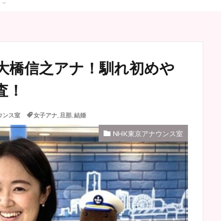
大橋信之アナ！馴れ初めや
査！
ウンス室
女子アナ
,
旦那
,
結婚
NHK東京アナウンス室