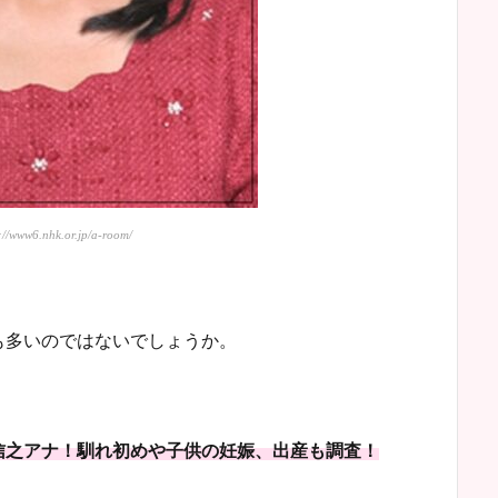
/www6.nhk.or.jp/a-room/
も多いのではないでしょうか。
信之アナ！馴れ初めや子供の妊娠、出産も調査！