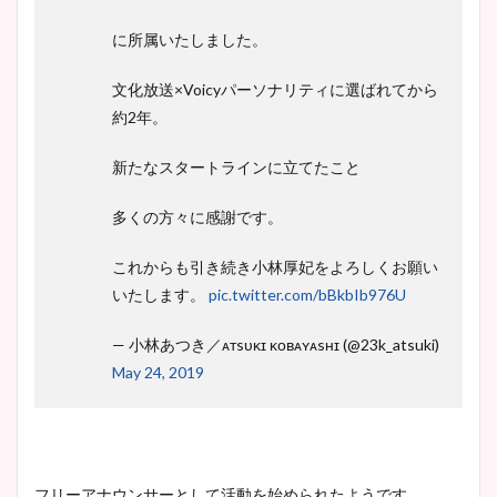
に所属いたしました。
文化放送×Voicyパーソナリティに選ばれてから
約2年。
新たなスタートラインに立てたこと
多くの方々に感謝です。
これからも引き続き小林厚妃をよろしくお願い
いたします。
pic.twitter.com/bBkbIb976U
— 小林あつき／ᴀᴛsᴜᴋɪ ᴋᴏʙᴀʏᴀsʜɪ (@23k_atsuki)
May 24, 2019
フリーアナウンサーとして活動を始められたようです。