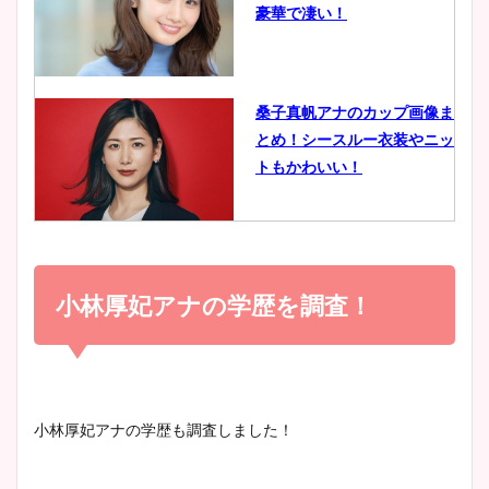
豪華で凄い！
ヤバすぎww原因や痩せたダ
イエット方は？昔と現在を画
像比較！
桑子真帆アナのカップ画像ま
とめ！シースルー衣装やニッ
豊島実季アナのカップ画像ま
トもかわいい！
とめ！美脚や水着姿に年齢も
調査！
小室瑛莉子のカップ画像まと
め！足が美脚でニット衣装も
小林厚妃アナの学歴を調査！
宇賀神メグアナのニット画像
かわいい！
まとめ！足も美脚でカップも
凄い！
清水麻椰アナのかわいい画
小林厚妃アナの学歴も調査しました！
像！身長やカップ、同期や
池谷実悠アナのメガネ画像が
wikiプロフもチェック！
かわいい！カップや水着姿も