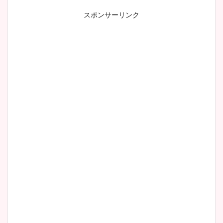
スポンサーリンク
小室瑛莉子のカップ画像まと
め！足が美脚でニット衣装も
かわいい！
清水麻椰アナのかわいい画
像！身長やカップ、同期や
wikiプロフもチェック！
大家彩香アナのかわいいカッ
プ画像まとめ！同期や実家に
wikiプロフも！