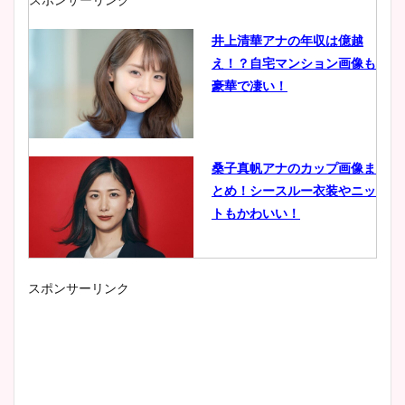
井上清華アナの年収は億越
え！？自宅マンション画像も
豪華で凄い！
桑子真帆アナのカップ画像ま
とめ！シースルー衣装やニッ
トもかわいい！
スポンサーリンク
小室瑛莉子のカップ画像まと
め！足が美脚でニット衣装も
かわいい！