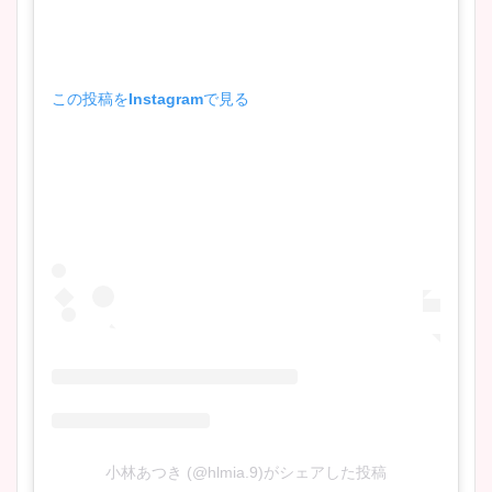
鈴木唯の太ってた時の体重が
この投稿をInstagramで見る
ヤバすぎww原因や痩せたダ
イエット方は？昔と現在を画
像比較！
豊島実季アナのカップ画像ま
とめ！美脚や水着姿に年齢も
調査！
宇賀神メグアナのニット画像
まとめ！足も美脚でカップも
凄い！
小林あつき (@hlmia.9)がシェアした投稿