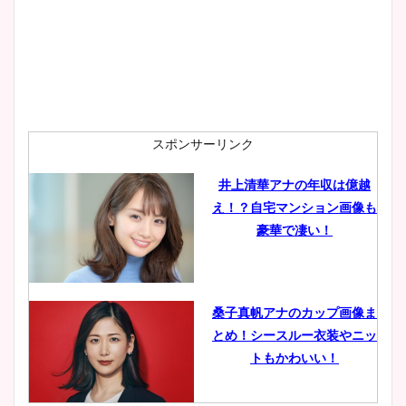
スポンサーリンク
井上清華アナの年収は億越
え！？自宅マンション画像も
豪華で凄い！
桑子真帆アナのカップ画像ま
とめ！シースルー衣装やニッ
トもかわいい！