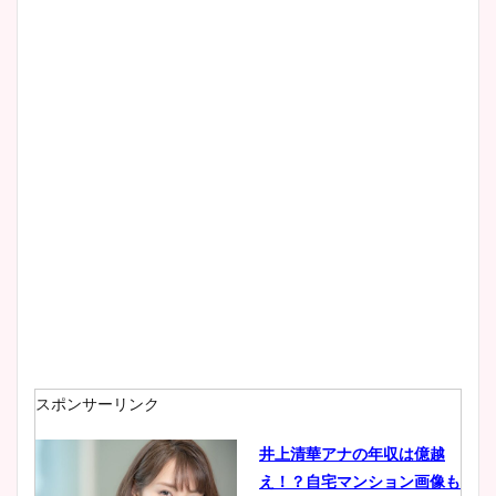
清水麻椰アナのかわいい画
像！身長やカップ、同期や
wikiプロフもチェック！
大家彩香アナのかわいいカッ
プ画像まとめ！同期や実家に
wikiプロフも！
安藤萌々アナのカップ画像や
ニット衣装まとめ！美足の筋
肉も凄い！
スポンサーリンク
井上清華アナの年収は億越
え！？自宅マンション画像も
鈴木唯の太ってた時の体重が