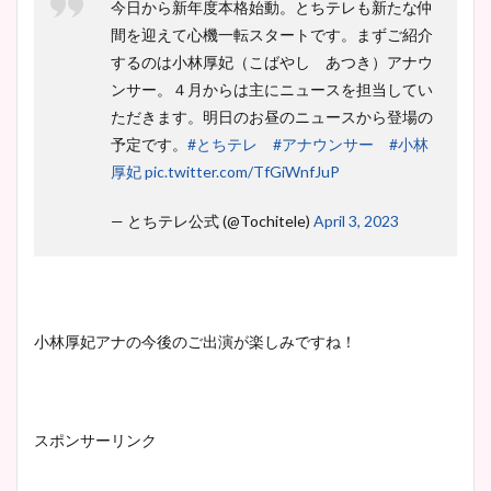
今日から新年度本格始動。とちテレも新たな仲
間を迎えて心機一転スタートです。まずご紹介
するのは小林厚妃（こばやし あつき）アナウ
ンサー。４月からは主にニュースを担当してい
ただきます。明日のお昼のニュースから登場の
予定です。
#とちテレ
#アナウンサー
#小林
厚妃
pic.twitter.com/TfGiWnfJuP
— とちテレ公式 (@Tochitele)
April 3, 2023
小林厚妃アナの今後のご出演が楽しみですね！
スポンサーリンク