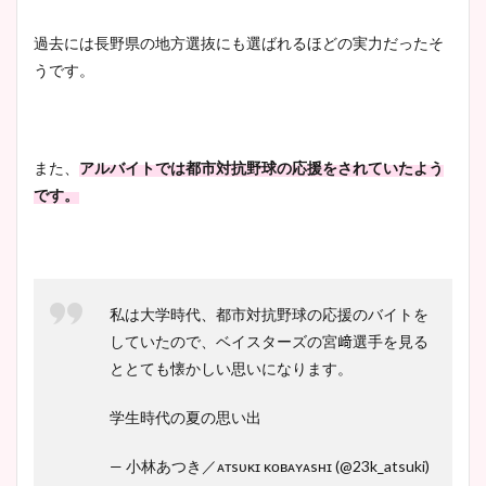
過去には長野県の地方選抜にも選ばれるほどの実力だったそ
豊島実季アナのカップ画像ま
うです。
とめ！美脚や水着姿に年齢も
調査！
また、
アルバイトでは都市対抗野球の応援をされていたよう
です。
宇賀神メグアナのニット画像
まとめ！足も美脚でカップも
凄い！
私は大学時代、都市対抗野球の応援のバイトを
していたので、ベイスターズの宮﨑選手を見る
池谷実悠アナのメガネ画像が
ととても懐かしい思いになります。
かわいい！カップや水着姿も
学生時代の夏の思い出
まとめた！
— 小林あつき／ᴀᴛsᴜᴋɪ ᴋᴏʙᴀʏᴀsʜɪ (@23k_atsuki)