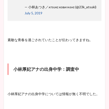
— 小林あつき／ᴀᴛsᴜᴋɪ ᴋᴏʙᴀʏᴀsʜɪ (@23k_atsuki)
July 5, 2019
素敵な青春を過ごされていたことが伝わってきますね。
小林厚妃アナの出身中学：調査中
小林厚妃アナの出身中学については情報が無く不明でした。