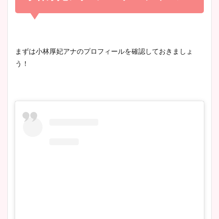
かわいい！
まとめ！足も美脚でカップも
凄い！
清水麻椰アナのかわいい画
まずは小林厚妃アナのプロフィールを確認しておきましょ
像！身長やカップ、同期や
う！
池谷実悠アナのメガネ画像が
wikiプロフもチェック！
かわいい！カップや水着姿も
まとめた！
大家彩香アナのかわいいカッ
プ画像まとめ！同期や実家に
wikiプロフも！
安藤萌々アナのカップ画像や
ニット衣装まとめ！美足の筋
肉も凄い！