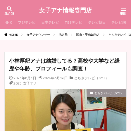
女子アナ情報専門店
NHK
フジテレビ
日本テレビ
TBSテレビ
テレビ朝日
テレビ東京
HOME
女子アナウンサー
地方局
関東・甲信越地方
とちぎテレビ（G
小林厚妃アナは結婚してる？高校や大学など経
歴や年齢、プロフィールも調査！
2025年8月1日
2026年6月16日
とちぎテレビ（GYT）
2023
,
女子アナ
とちぎテレビ（GYT）