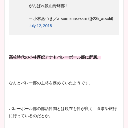
がんばれ飯山野球部！
— 小林あつき／ᴀᴛsᴜᴋɪ ᴋᴏʙᴀʏᴀsʜɪ (@23k_atsuki)
July 12, 2018
高校時代の小林厚妃アナもバレーボール部に所属。
なんとバレー部の主将を務めていたようです。
バレーボール部の部活仲間とは現在も仲が良く、食事や旅行
に行っているのだとか。