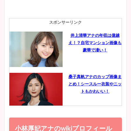
安藤萌々アナのカップ画像や
ニット衣装まとめ！美足の筋
肉も凄い！
スポンサーリンク
井上清華アナの年収は億越
え！？自宅マンション画像も
鈴木唯の太ってた時の体重が
豪華で凄い！
ヤバすぎww原因や痩せたダ
イエット方は？昔と現在を画
像比較！
桑子真帆アナのカップ画像ま
とめ！シースルー衣装やニッ
豊島実季アナのカップ画像ま
トもかわいい！
とめ！美脚や水着姿に年齢も
調査！
小室瑛莉子のカップ画像まと
め！足が美脚でニット衣装も
小林厚妃アナのwikiプロフィール
宇賀神メグアナのニット画像