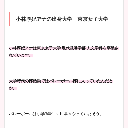
まとめた！
小林厚妃アナの出身大学：東京女子大学
大家彩香アナのかわいいカッ
プ画像まとめ！同期や実家に
wikiプロフも！
小林厚妃アナは東京女子大学 現代教養学部 人文学科を卒業さ
れています。
安藤萌々アナのカップ画像や
ニット衣装まとめ！美足の筋
肉も凄い！
大学時代の部活動ではバレーボール部に入っていたんだと
か。
鈴木唯の太ってた時の体重が
ヤバすぎww原因や痩せたダ
バレーボールは小学3年生～14年間やっていたそう。
イエット方は？昔と現在を画
像比較！