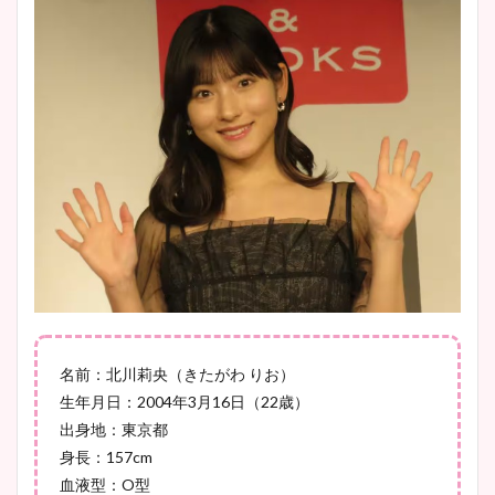
プ画像まとめ！同期や実家に
wikiプロフも！
安藤萌々アナのカップ画像や
ニット衣装まとめ！美足の筋
肉も凄い！
鈴木唯の太ってた時の体重が
ヤバすぎww原因や痩せたダ
イエット方は？昔と現在を画
名前：北川莉央（きたがわ りお）
像比較！
生年月日：2004年3月16日（22歳）
出身地：東京都
身長：157cm
豊島実季アナのカップ画像ま
血液型：O型
とめ！美脚や水着姿に年齢も