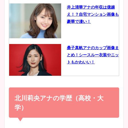
井上清華アナの年収は億越
え！？自宅マンション画像も
鈴木唯の太ってた時の体重が
豪華で凄い！
ヤバすぎww原因や痩せたダ
イエット方は？昔と現在を画
像比較！
桑子真帆アナのカップ画像ま
とめ！シースルー衣装やニッ
豊島実季アナのカップ画像ま
トもかわいい！
とめ！美脚や水着姿に年齢も
調査！
小室瑛莉子のカップ画像まと
め！足が美脚でニット衣装も
北川莉央アナの学歴（高校・大
宇賀神メグアナのニット画像
かわいい！
まとめ！足も美脚でカップも
学）
凄い！