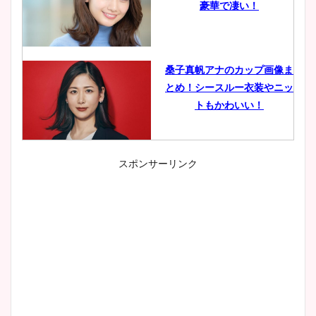
豪華で凄い！
桑子真帆アナのカップ画像ま
とめ！シースルー衣装やニッ
トもかわいい！
スポンサーリンク
小室瑛莉子のカップ画像まと
め！足が美脚でニット衣装も
かわいい！
清水麻椰アナのかわいい画
像！身長やカップ、同期や
wikiプロフもチェック！