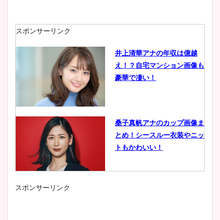
スポンサーリンク
井上清華アナの年収は億越
え！？自宅マンション画像も
豪華で凄い！
桑子真帆アナのカップ画像ま
とめ！シースルー衣装やニッ
トもかわいい！
スポンサーリンク
小室瑛莉子のカップ画像まと
め！足が美脚でニット衣装も
かわいい！