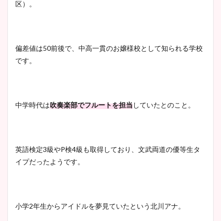
ヤバすぎww原因や痩せたダ
区）。
イエット方は？昔と現在を画
像比較！
偏差値は50前後で、中高一貫のお嬢様校として知られる学校
豊島実季アナのカップ画像ま
です。
とめ！美脚や水着姿に年齢も
調査！
中学時代は
吹奏楽部でフルートを担当
していたとのこと。
宇賀神メグアナのニット画像
まとめ！足も美脚でカップも
英語検定3級やP検4級も取得しており、文武両道の優等生タ
凄い！
イプだったようです。
池谷実悠アナのメガネ画像が
小学2年生からアイドルを夢見ていたという北川アナ。
かわいい！カップや水着姿も