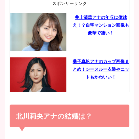
スポンサーリンク
井上清華アナの年収は億越
え！？自宅マンション画像も
鈴木唯の太ってた時の体重が
豪華で凄い！
ヤバすぎww原因や痩せたダ
イエット方は？昔と現在を画
像比較！
桑子真帆アナのカップ画像ま
とめ！シースルー衣装やニッ
豊島実季アナのカップ画像ま
トもかわいい！
とめ！美脚や水着姿に年齢も
調査！
小室瑛莉子のカップ画像まと
め！足が美脚でニット衣装も
北川莉央アナの結婚は？
宇賀神メグアナのニット画像
かわいい！
まとめ！足も美脚でカップも
凄い！