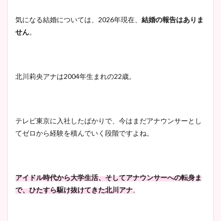
清水麻椰アナのかわいい画
気になる結婚については、2026年現在、
結婚の報告はありま
像！身長やカップ、同期や
せん
。
池谷実悠アナのメガネ画像が
wikiプロフもチェック！
かわいい！カップや水着姿も
まとめた！
北川莉央アナは2004年生まれの22歳。
大家彩香アナのかわいいカッ
プ画像まとめ！同期や実家に
wikiプロフも！
テレビ東京に入社したばかりで、今はまだアナウンサーとし
てゼロから経験を積んでいく段階ですよね。
安藤萌々アナのカップ画像や
ニット衣装まとめ！美足の筋
アイドル時代から大学生活、そしてアナウンサーへの転身ま
肉も凄い！
で、ひたすら駆け抜けてきた北川アナ
。