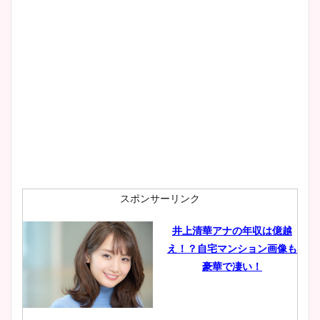
大家彩香アナのかわいいカッ
プ画像まとめ！同期や実家に
wikiプロフも！
安藤萌々アナのカップ画像や
ニット衣装まとめ！美足の筋
肉も凄い！
スポンサーリンク
井上清華アナの年収は億越
え！？自宅マンション画像も
鈴木唯の太ってた時の体重が
豪華で凄い！
ヤバすぎww原因や痩せたダ
イエット方は？昔と現在を画
像比較！