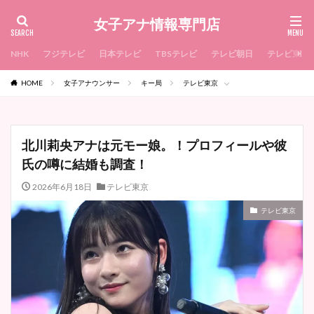
女子アナ情報専門店
NHK
フジテレビ
日本テレビ
TBSテレビ
テレビ朝日
テレビ東京
HOME
女子アナウンサー
キー局
テレビ東京
北川莉央アナは元モー娘。！プロフィールや彼
氏の噂に結婚も調査！
2026年6月18日
テレビ東京
テレビ東京