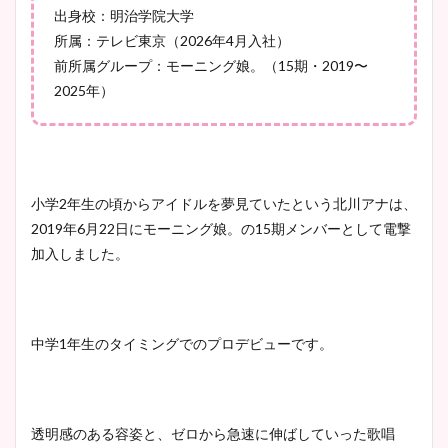
出身校：明治学院大学
調査！
所属：テレビ東京（2026年4月入社）
前所属グループ：モーニング娘。（15期・2019〜
2025年）
宇賀神メグアナのニット画像
まとめ！足も美脚でカップも
凄い！
小学2年生の頃からアイドルを夢見ていたという北川アナは、
2019年6月22日にモーニング娘。の15期メンバーとして電撃
池谷実悠アナのメガネ画像が
加入しました。
かわいい！カップや水着姿も
まとめた！
中学1年生のタイミングでのプロデビューです。
透明感のある容姿と、ゼロから急速に伸ばしていった歌唱