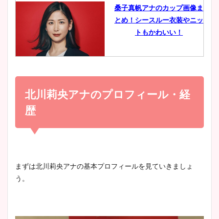
桑子真帆アナのカップ画像ま
とめ！シースルー衣装やニッ
豊島実季アナのカップ画像ま
トもかわいい！
とめ！美脚や水着姿に年齢も
調査！
小室瑛莉子のカップ画像まと
め！足が美脚でニット衣装も
北川莉央アナのプロフィール・経
宇賀神メグアナのニット画像
かわいい！
まとめ！足も美脚でカップも
歴
凄い！
清水麻椰アナのかわいい画
像！身長やカップ、同期や
池谷実悠アナのメガネ画像が
まずは北川莉央アナの基本プロフィールを見ていきましょ
wikiプロフもチェック！
かわいい！カップや水着姿も
う。
まとめた！
大家彩香アナのかわいいカッ