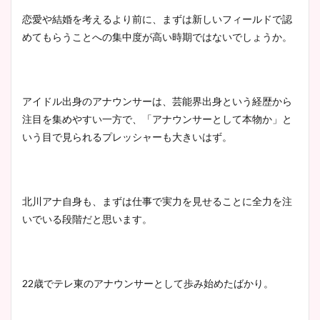
鈴木唯の太ってた時の体重が
恋愛や結婚を考えるより前に、まずは新しいフィールドで認
ヤバすぎww原因や痩せたダ
めてもらうことへの集中度が高い時期ではないでしょうか。
イエット方は？昔と現在を画
像比較！
アイドル出身のアナウンサーは、芸能界出身という経歴から
豊島実季アナのカップ画像ま
注目を集めやすい一方で、「アナウンサーとして本物か」と
とめ！美脚や水着姿に年齢も
いう目で見られるプレッシャーも大きいはず。
調査！
北川アナ自身も、まずは仕事で実力を見せることに全力を注
宇賀神メグアナのニット画像
いでいる段階だと思います。
まとめ！足も美脚でカップも
凄い！
22歳でテレ東のアナウンサーとして歩み始めたばかり。
池谷実悠アナのメガネ画像が