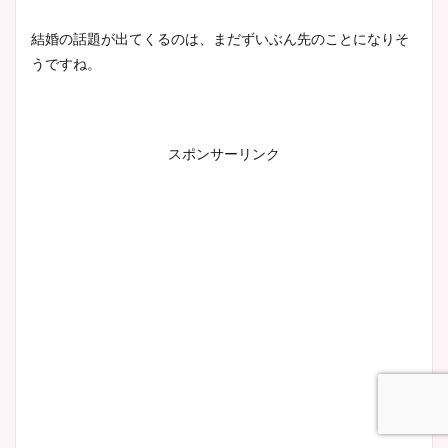
かわいい！カップや水着姿も
まとめた！
結婚の話題が出てくるのは、まだずいぶん先のことになりそ
うですね。
スポンサーリンク