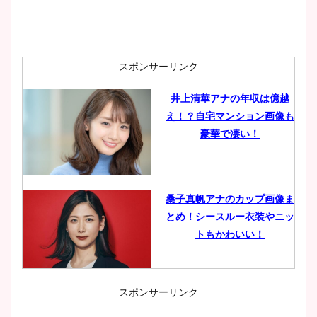
スポンサーリンク
井上清華アナの年収は億越
え！？自宅マンション画像も
豪華で凄い！
桑子真帆アナのカップ画像ま
とめ！シースルー衣装やニッ
トもかわいい！
スポンサーリンク
小室瑛莉子のカップ画像まと
め！足が美脚でニット衣装も