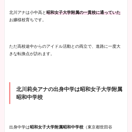
清水麻椰アナのかわいい画
像！身長やカップ、同期や
池谷実悠アナのメガネ画像が
北川アナは小中高と
昭和女子大学附属の一貫校に通っていた
wikiプロフもチェック！
かわいい！カップや水着姿も
お嬢様校育ちです。
まとめた！
大家彩香アナのかわいいカッ
ただ高校途中からのアイドル活動との両立で、進路に一度大
プ画像まとめ！同期や実家に
きな転換点が訪れます。
wikiプロフも！
安藤萌々アナのカップ画像や
北川莉央アナの出身中学は昭和女子大学附属
ニット衣装まとめ！美足の筋
昭和中学校
肉も凄い！
鈴木唯の太ってた時の体重が
出身中学は
昭和女子大学附属昭和中学校
（東京都世田谷