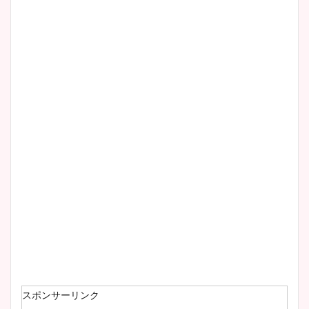
清水麻椰アナのかわいい画
像！身長やカップ、同期や
wikiプロフもチェック！
大家彩香アナのかわいいカッ
プ画像まとめ！同期や実家に
wikiプロフも！
安藤萌々アナのカップ画像や
ニット衣装まとめ！美足の筋
肉も凄い！
スポンサーリンク