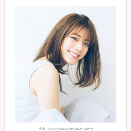
安藤萌々アナのカップ画像や
ニット衣装まとめ！美足の筋
肉も凄い！
鈴木唯の太ってた時の体重が
ヤバすぎww原因や痩せたダ
イエット方は？昔と現在を画
像比較！
豊島実季アナのカップ画像ま
とめ！美脚や水着姿に年齢も
調査！
出典：https://twitter.com/asuka_kijima