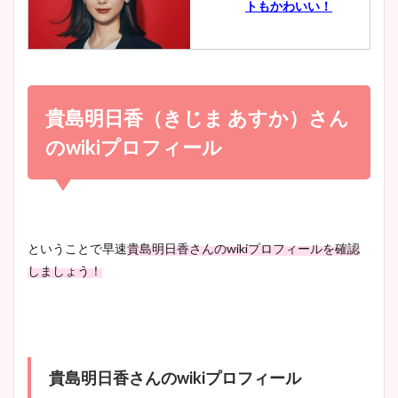
トもかわいい！
とめ！美脚や水着姿に年齢も
調査！
小室瑛莉子のカップ画像まと
め！足が美脚でニット衣装も
貴島明日香（きじま あすか）さん
宇賀神メグアナのニット画像
かわいい！
まとめ！足も美脚でカップも
のwikiプロフィール
凄い！
清水麻椰アナのかわいい画
像！身長やカップ、同期や
池谷実悠アナのメガネ画像が
ということで早速
貴島明日香さんのwikiプロフィールを確認
wikiプロフもチェック！
かわいい！カップや水着姿も
しましょう！
まとめた！
大家彩香アナのかわいいカッ
プ画像まとめ！同期や実家に
貴島明日香さんのwikiプロフィール
wikiプロフも！