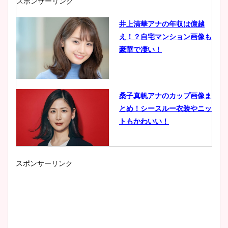
スポンサーリンク
井上清華アナの年収は億越
え！？自宅マンション画像も
豪華で凄い！
桑子真帆アナのカップ画像ま
とめ！シースルー衣装やニッ
トもかわいい！
スポンサーリンク
小室瑛莉子のカップ画像まと
め！足が美脚でニット衣装も
かわいい！