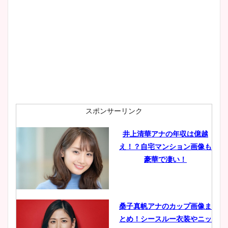
大家彩香アナのかわいいカッ
プ画像まとめ！同期や実家に
wikiプロフも！
安藤萌々アナのカップ画像や
ニット衣装まとめ！美足の筋
肉も凄い！
スポンサーリンク
井上清華アナの年収は億越
え！？自宅マンション画像も
鈴木唯の太ってた時の体重が
豪華で凄い！
ヤバすぎww原因や痩せたダ
イエット方は？昔と現在を画
像比較！
桑子真帆アナのカップ画像ま
とめ！シースルー衣装やニッ
豊島実季アナのカップ画像ま