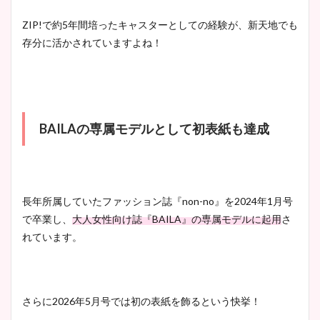
ZIP!で約5年間培ったキャスターとしての経験が、新天地でも
豊島実季アナのカップ画像ま
存分に活かされていますよね！
とめ！美脚や水着姿に年齢も
調査！
BAILAの専属モデルとして初表紙も達成
宇賀神メグアナのニット画像
まとめ！足も美脚でカップも
凄い！
長年所属していたファッション誌『non-no』を2024年1月号
で卒業し、
大人女性向け誌『BAILA』の専属モデルに起用
さ
れています。
池谷実悠アナのメガネ画像が
かわいい！カップや水着姿も
まとめた！
さらに2026年5月号では初の表紙を飾るという快挙！