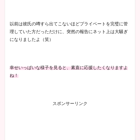
ニット衣装まとめ！美足の筋
肉も凄い！
以前は彼氏の噂すら出てこないほどプライベートを完璧に管
理していた方だっただけに、突然の報告にネット上は大騒ぎ
になりましたよ（笑）
鈴木唯の太ってた時の体重が
ヤバすぎww原因や痩せたダ
イエット方は？昔と現在を画
像比較！
幸せいっぱいな様子を見ると、素直に応援したくなりますよ
ね！
豊島実季アナのカップ画像ま
とめ！美脚や水着姿に年齢も
調査！
スポンサーリンク
宇賀神メグアナのニット画像
まとめ！足も美脚でカップも