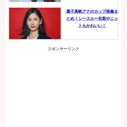
桑子真帆アナのカップ画像ま
とめ！シースルー衣装やニッ
トもかわいい！
スポンサーリンク
小室瑛莉子のカップ画像まと
め！足が美脚でニット衣装も
かわいい！
清水麻椰アナのかわいい画
像！身長やカップ、同期や
wikiプロフもチェック！