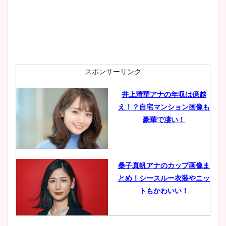
安藤萌々アナのカップ画像や
ニット衣装まとめ！美足の筋
肉も凄い！
スポンサーリンク
井上清華アナの年収は億越
え！？自宅マンション画像も
鈴木唯の太ってた時の体重が
豪華で凄い！
ヤバすぎww原因や痩せたダ
イエット方は？昔と現在を画
像比較！
桑子真帆アナのカップ画像ま
とめ！シースルー衣装やニッ
豊島実季アナのカップ画像ま
トもかわいい！
とめ！美脚や水着姿に年齢も
調査！