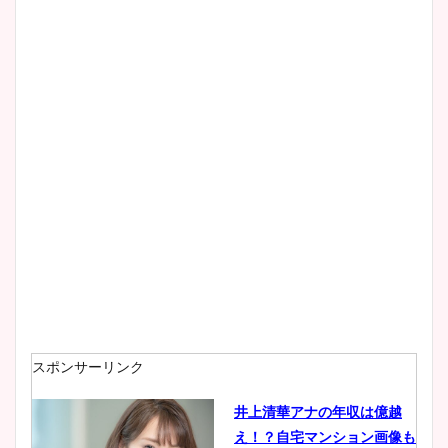
清水麻椰アナのかわいい画
像！身長やカップ、同期や
wikiプロフもチェック！
大家彩香アナのかわいいカッ
プ画像まとめ！同期や実家に
wikiプロフも！
安藤萌々アナのカップ画像や
ニット衣装まとめ！美足の筋
肉も凄い！
スポンサーリンク
井上清華アナの年収は億越
え！？自宅マンション画像も
鈴木唯の太ってた時の体重が