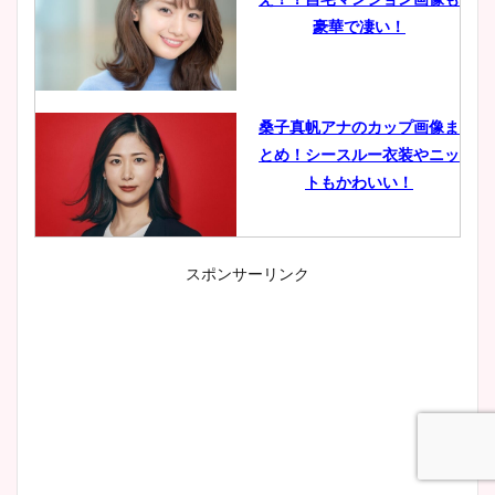
豪華で凄い！
桑子真帆アナのカップ画像ま
とめ！シースルー衣装やニッ
トもかわいい！
スポンサーリンク
小室瑛莉子のカップ画像まと
め！足が美脚でニット衣装も
かわいい！
清水麻椰アナのかわいい画
像！身長やカップ、同期や
wikiプロフもチェック！