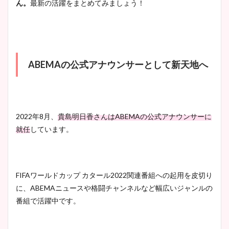
ん。
最新の活躍をまとめてみましょう！
まとめた！
大家彩香アナのかわいいカッ
プ画像まとめ！同期や実家に
ABEMAの公式アナウンサーとして新天地へ
wikiプロフも！
安藤萌々アナのカップ画像や
2022年8月、
貴島明日香さんはABEMAの公式アナウンサーに
ニット衣装まとめ！美足の筋
就任
しています。
肉も凄い！
FIFAワールドカップ カタール2022関連番組への起用を皮切り
鈴木唯の太ってた時の体重が
に、ABEMAニュースや格闘チャンネルなど幅広いジャンルの
ヤバすぎww原因や痩せたダ
番組で活躍中です。
イエット方は？昔と現在を画
像比較！