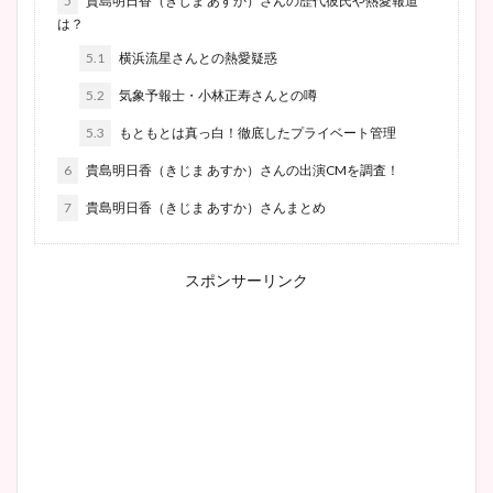
5
貴島明日香（きじま あすか）さんの歴代彼氏や熱愛報道
は？
5.1
横浜流星さんとの熱愛疑惑
5.2
気象予報士・小林正寿さんとの噂
5.3
もともとは真っ白！徹底したプライベート管理
6
貴島明日香（きじま あすか）さんの出演CMを調査！
7
貴島明日香（きじま あすか）さんまとめ
スポンサーリンク