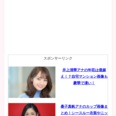
スポンサーリンク
井上清華アナの年収は億越
え！？自宅マンション画像も
豪華で凄い！
桑子真帆アナのカップ画像ま
とめ！シースルー衣装やニッ