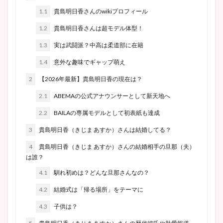
1.1
貴島明日香さんのwikiプロフィール
1.2
貴島明日香さんは超モデル体型！
1.3
実は武闘派？中高は柔道部に在籍
1.4
意外な趣味でギャップ萌え
2
【2026年最新】貴島明日香の現在は？
2.1
ABEMAの公式アナウンサーとして新天地へ
2.2
BAILAの専属モデルとして初表紙も達成
3
貴島明日香（きじま あすか）さんは結婚してる？
4
貴島明日香（きじま あすか）さんの結婚相手の旦那（夫）
は誰？
4.1
馴れ初めは？どんな旦那さんなの？
4.2
結婚式は「帰る場所」をテーマに
4.3
子供は？