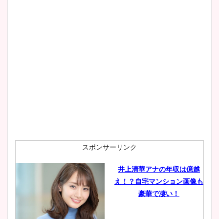
スポンサーリンク
井上清華アナの年収は億越
え！？自宅マンション画像も
豪華で凄い！