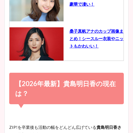
豪華で凄い！
ヤバすぎww原因や痩せたダ
イエット方は？昔と現在を画
像比較！
桑子真帆アナのカップ画像ま
とめ！シースルー衣装やニッ
豊島実季アナのカップ画像ま
トもかわいい！
とめ！美脚や水着姿に年齢も
調査！
小室瑛莉子のカップ画像まと
め！足が美脚でニット衣装も
【2026年最新】貴島明日香の現在
宇賀神メグアナのニット画像
かわいい！
まとめ！足も美脚でカップも
は？
凄い！
清水麻椰アナのかわいい画
像！身長やカップ、同期や
池谷実悠アナのメガネ画像が
ZIP!を卒業後も活動の幅をどんどん広げている
貴島明日香さ
wikiプロフもチェック！
かわいい！カップや水着姿も