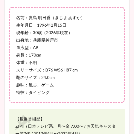
宇賀神メグアナのニット画像
名前：貴島 明日香（きじま あすか）
まとめ！足も美脚でカップも
生年月日：1996年2月15日
凄い！
現年齢：30歳（2026年現在）
出身地：兵庫県神戸市
血液型：AB
身長：170cm
池谷実悠アナのメガネ画像が
体重：不明
かわいい！カップや水着姿も
スリーサイズ：B76 W56 H87 cm
まとめた！
靴のサイズ：24.0cm
趣味：散歩、ゲーム
特技：タイピング
【担当番組歴】
ZIP!（日本テレビ系、月〜金 7:00〜 / お天気キャスタ
ー第7代 / 2017年4月〜2022年4月）