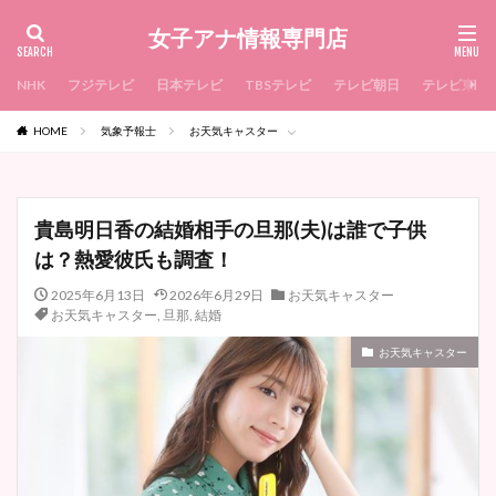
女子アナ情報専門店
NHK
フジテレビ
日本テレビ
TBSテレビ
テレビ朝日
テレビ東京
HOME
気象予報士
お天気キャスター
貴島明日香の結婚相手の旦那(夫)は誰で子供
は？熱愛彼氏も調査！
2025年6月13日
2026年6月29日
お天気キャスター
お天気キャスター
,
旦那
,
結婚
お天気キャスター