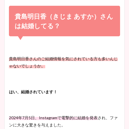
小室瑛莉子のカップ画像まと
め！足が美脚でニット衣装も
貴島明日香（きじま あすか）さん
宇賀神メグアナのニット画像
かわいい！
まとめ！足も美脚でカップも
は結婚してる？
凄い！
清水麻椰アナのかわいい画
像！身長やカップ、同期や
池谷実悠アナのメガネ画像が
貴島明日香さんのご結婚情報を
気にされている方も多いんじ
wikiプロフもチェック！
かわいい！カップや水着姿も
ゃないでしょうか。
まとめた！
大家彩香アナのかわいいカッ
はい、結婚されています！
プ画像まとめ！同期や実家に
wikiプロフも！
2024年7月5日、Instagramで電撃的に結婚を発表
され、ファ
ンに大きな驚きを与えました。
安藤萌々アナのカップ画像や