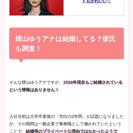
トもかわいい！
とめ！美脚や水着姿に年齢も
調査！
小室瑛莉子のカップ画像まと
め！足が美脚でニット衣装も
煙山ゆうアナは結婚してる？彼氏
宇賀神メグアナのニット画像
かわいい！
まとめ！足も美脚でカップも
も調査！
凄い！
清水麻椰アナのかわいい画
像！身長やカップ、同期や
池谷実悠アナのメガネ画像が
そんな煙山ゆうアナですが、
2026年現在もご結婚されている
wikiプロフもチェック！
かわいい！カップや水着姿も
という情報はありません！
まとめた！
大家彩香アナのかわいいカッ
入社当初は大学卒業後の「空白の2年間」が話題になりました
プ画像まとめ！同期や実家に
が、その期間は一般企業で事務職として働かれていたという
wikiプロフも！
ことで、
結婚等のプライベートな理由ではなかったようで