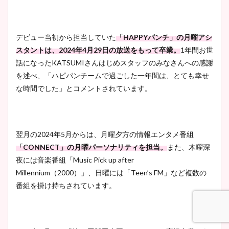
安藤萌々アナのカップ画像や
ニット衣装まとめ！美足の筋
デビュー当初から担当していた
「HAPPYパンチ」の月曜アシ
肉も凄い！
スタントは、2024年4月29日の放送をもって卒業。
1年間お世
話になったKATSUMIさんはじめスタッフのみなさんへの感謝
を述べ、「ハピパンチームで過ごした一年間は、とても幸せ
な時間でした」とコメントされています。
鈴木唯の太ってた時の体重が
ヤバすぎww原因や痩せたダ
イエット方は？昔と現在を画
像比較！
翌月の2024年5月からは、月曜夕方の情報エンタメ番組
「CONNECT」の月曜パーソナリティを担当。
また、木曜深
夜には音楽番組「Music Pick up after
豊島実季アナのカップ画像ま
Millennium（2000）」、日曜には「Teen’s FM」など複数の
とめ！美脚や水着姿に年齢も
番組を掛け持ちされています。
調査！