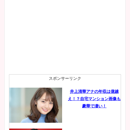
宇賀神メグアナのニット画像
まとめ！足も美脚でカップも
凄い！
池谷実悠アナのメガネ画像が
かわいい！カップや水着姿も
まとめた！
スポンサーリンク
井上清華アナの年収は億越
え！？自宅マンション画像も
豪華で凄い！