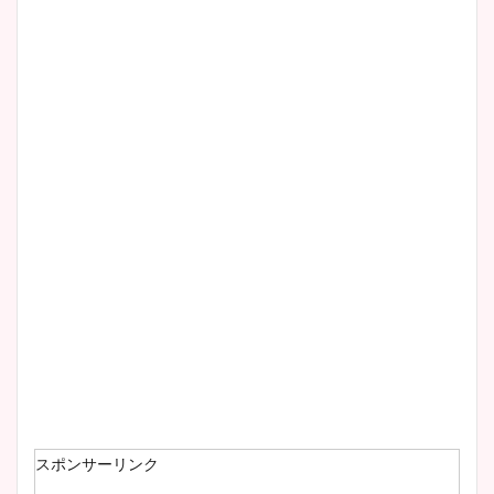
清水麻椰アナのかわいい画
像！身長やカップ、同期や
wikiプロフもチェック！
大家彩香アナのかわいいカッ
プ画像まとめ！同期や実家に
wikiプロフも！
安藤萌々アナのカップ画像や
ニット衣装まとめ！美足の筋
肉も凄い！
スポンサーリンク