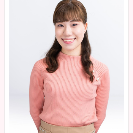
大家彩香アナのかわいいカッ
プ画像まとめ！同期や実家に
wikiプロフも！
安藤萌々アナのカップ画像や
ニット衣装まとめ！美足の筋
肉も凄い！
鈴木唯の太ってた時の体重が
ヤバすぎww原因や痩せたダ
イエット方は？昔と現在を画
像比較！
豊島実季アナのカップ画像ま