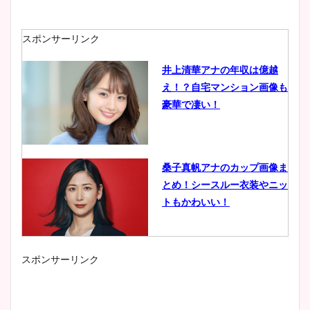
スポンサーリンク
井上清華アナの年収は億越
え！？自宅マンション画像も
豪華で凄い！
桑子真帆アナのカップ画像ま
とめ！シースルー衣装やニッ
トもかわいい！
スポンサーリンク
小室瑛莉子のカップ画像まと
め！足が美脚でニット衣装も
かわいい！