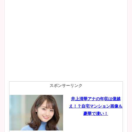
大家彩香アナのかわいいカッ
プ画像まとめ！同期や実家に
wikiプロフも！
安藤萌々アナのカップ画像や
ニット衣装まとめ！美足の筋
肉も凄い！
スポンサーリンク
井上清華アナの年収は億越
え！？自宅マンション画像も
鈴木唯の太ってた時の体重が
豪華で凄い！
ヤバすぎww原因や痩せたダ
イエット方は？昔と現在を画
像比較！