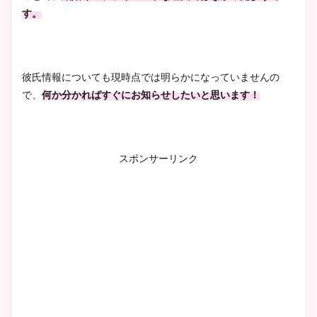
す。
安藤萌々アナのカップ画像や
ニット衣装まとめ！美足の筋
彼氏情報についても現時点では明らかになっていませんの
肉も凄い！
で、
何か分かればすぐにお知らせしたいと思います！
鈴木唯の太ってた時の体重が
スポンサーリンク
ヤバすぎww原因や痩せたダ
イエット方は？昔と現在を画
像比較！
豊島実季アナのカップ画像ま
とめ！美脚や水着姿に年齢も
調査！