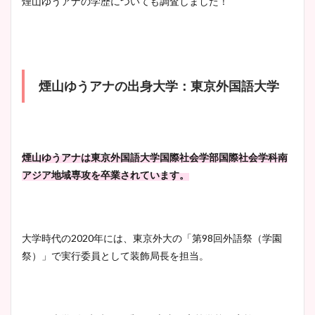
煙山ゆうアナの学歴についても調査しました！
像！身長やカップ、同期や
池谷実悠アナのメガネ画像が
wikiプロフもチェック！
かわいい！カップや水着姿も
まとめた！
煙山ゆうアナの出身大学：東京外国語大学
大家彩香アナのかわいいカッ
プ画像まとめ！同期や実家に
wikiプロフも！
煙山ゆうアナは東京外国語大学国際社会学部国際社会学科南
アジア地域専攻を卒業されています。
安藤萌々アナのカップ画像や
ニット衣装まとめ！美足の筋
肉も凄い！
大学時代の2020年には、東京外大の「第98回外語祭（学園
祭）」で実行委員として装飾局長を担当。
鈴木唯の太ってた時の体重が
ヤバすぎww原因や痩せたダ