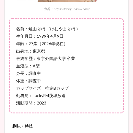
とめ！美脚や水着姿に年齢も
調査！
出典：https://lucky-ibaraki.com/
名前：煙山 ゆう（けむやま ゆう）
宇賀神メグアナのニット画像
生年月日：1999年4月9日
まとめ！足も美脚でカップも
年齢：27歳（2026年現在）
凄い！
出身地：東京都
最終学歴：東京外国語大学 卒業
血液型：A型
身長：調査中
池谷実悠アナのメガネ画像が
体重：調査中
かわいい！カップや水着姿も
カップサイズ：推定Bカップ
まとめた！
勤務局：LuckyFM茨城放送
活動期間：2023 –
趣味・特技