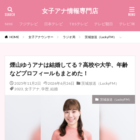
女子アナ情報専門店
NHK
フジテレビ
日本テレビ
TBSテレビ
テレビ朝日
テレビ東京
HOME
女子アナウンサー
ラジオ局
茨城放送（LuckyFM）
煙山ゆうアナは結婚してる？高校や大学、年齢
などプロフィールもまとめた！
2025年11月2日
2026年6月26日
茨城放送（LuckyFM）
2023
,
女子アナ
,
学歴
,
結婚
茨城放送（LuckyFM）