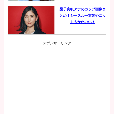
桑子真帆アナのカップ画像ま
とめ！シースルー衣装やニッ
トもかわいい！
スポンサーリンク
小室瑛莉子のカップ画像まと
め！足が美脚でニット衣装も
かわいい！
清水麻椰アナのかわいい画
像！身長やカップ、同期や
wikiプロフもチェック！