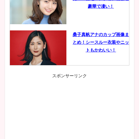
豪華で凄い！
桑子真帆アナのカップ画像ま
とめ！シースルー衣装やニッ
トもかわいい！
スポンサーリンク
小室瑛莉子のカップ画像まと
め！足が美脚でニット衣装も
かわいい！
清水麻椰アナのかわいい画
像！身長やカップ、同期や
wikiプロフもチェック！