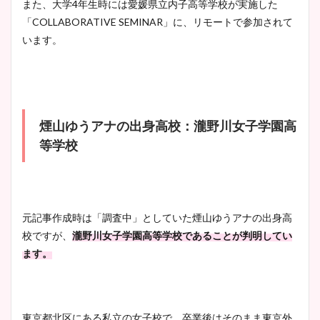
また、大学4年生時には愛媛県立内子高等学校が実施した
イエット方は？昔と現在を画
「COLLABORATIVE SEMINAR」に、リモートで参加されて
像比較！
います。
豊島実季アナのカップ画像ま
とめ！美脚や水着姿に年齢も
調査！
煙山ゆうアナの出身高校：瀧野川女子学園高
等学校
宇賀神メグアナのニット画像
まとめ！足も美脚でカップも
凄い！
元記事作成時は「調査中」としていた煙山ゆうアナの出身高
校ですが、
瀧野川女子学園高等学校であることが判明してい
ます。
池谷実悠アナのメガネ画像が
かわいい！カップや水着姿も
まとめた！
東京都北区にある私立の女子校で、卒業後はそのまま東京外