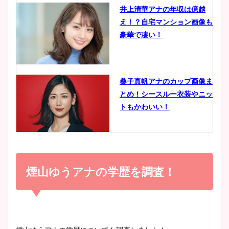
井上清華アナの年収は億越
え！？自宅マンション画像も
鈴木唯の太ってた時の体重が
豪華で凄い！
ヤバすぎww原因や痩せたダ
イエット方は？昔と現在を画
像比較！
桑子真帆アナのカップ画像ま
とめ！シースルー衣装やニッ
豊島実季アナのカップ画像ま
トもかわいい！
とめ！美脚や水着姿に年齢も
調査！
小室瑛莉子のカップ画像まと
め！足が美脚でニット衣装も
煙山ゆうアナの学歴を調査！
宇賀神メグアナのニット画像
かわいい！
まとめ！足も美脚でカップも
凄い！
清水麻椰アナのかわいい画