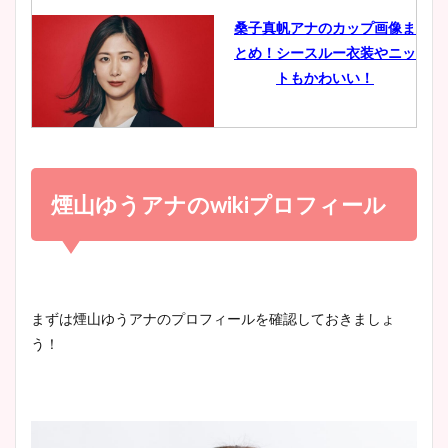
桑子真帆アナのカップ画像ま
とめ！シースルー衣装やニッ
豊島実季アナのカップ画像ま
トもかわいい！
とめ！美脚や水着姿に年齢も
調査！
小室瑛莉子のカップ画像まと
め！足が美脚でニット衣装も
煙山ゆうアナのwikiプロフィール
宇賀神メグアナのニット画像
かわいい！
まとめ！足も美脚でカップも
凄い！
清水麻椰アナのかわいい画
まずは煙山ゆうアナのプロフィールを確認しておきましょ
像！身長やカップ、同期や
う！
池谷実悠アナのメガネ画像が
wikiプロフもチェック！
かわいい！カップや水着姿も
まとめた！