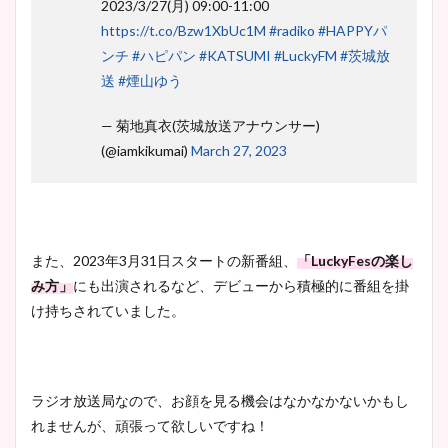
2023/3/27(月) 09:00-11:00
https://t.co/Bzw1XbUc1M
#radiko
#HAPPYパ
ンチ
#ハピパン
#KATSUMI
#LuckyFM
#茨城放
送
#煙山ゆう
— 菊地真衣(茨城放送アナウンサー)
(@iamkikumai)
March 27, 2023
また、2023年3月31日スタートの新番組、
「LuckyFesの楽し
み方」
にも出演されるなど、デビューから積極的に番組を掛
け持ちされていました。
ラジオ放送局なので、お顔を見る機会はなかなかないかもし
れませんが、頑張って欲しいですね！