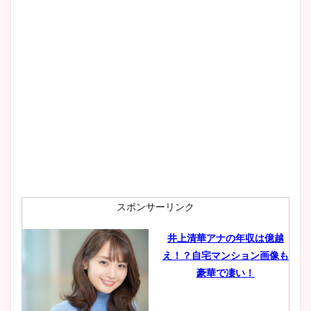
スポンサーリンク
井上清華アナの年収は億越
え！？自宅マンション画像も
豪華で凄い！