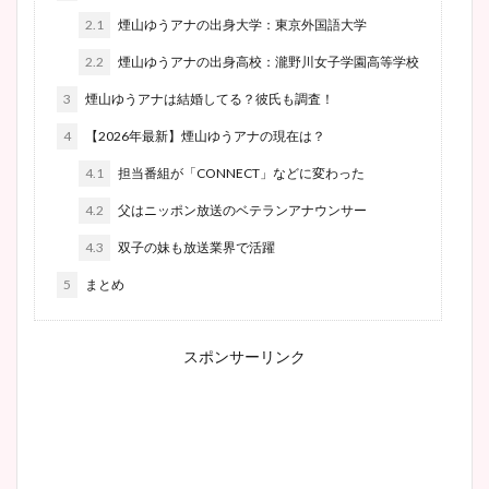
2.1
煙山ゆうアナの出身大学：東京外国語大学
2.2
煙山ゆうアナの出身高校：瀧野川女子学園高等学校
3
煙山ゆうアナは結婚してる？彼氏も調査！
4
【2026年最新】煙山ゆうアナの現在は？
4.1
担当番組が「CONNECT」などに変わった
4.2
父はニッポン放送のベテランアナウンサー
4.3
双子の妹も放送業界で活躍
5
まとめ
スポンサーリンク