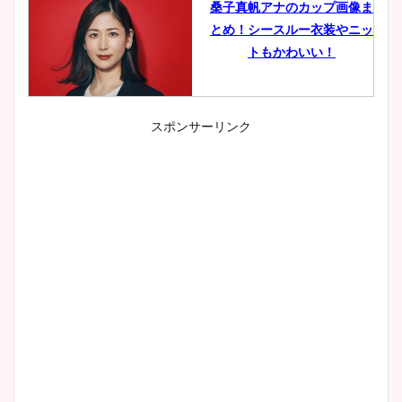
桑子真帆アナのカップ画像ま
とめ！シースルー衣装やニッ
トもかわいい！
スポンサーリンク
小室瑛莉子のカップ画像まと
め！足が美脚でニット衣装も
かわいい！
清水麻椰アナのかわいい画
像！身長やカップ、同期や
wikiプロフもチェック！
大家彩香アナのかわいいカッ