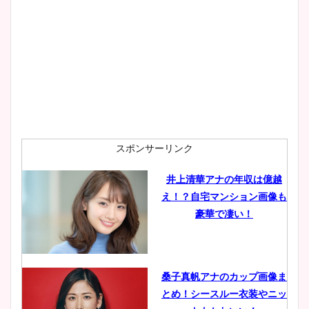
大家彩香アナのかわいいカッ
プ画像まとめ！同期や実家に
wikiプロフも！
安藤萌々アナのカップ画像や
ニット衣装まとめ！美足の筋
肉も凄い！
スポンサーリンク
井上清華アナの年収は億越
え！？自宅マンション画像も
鈴木唯の太ってた時の体重が
豪華で凄い！
ヤバすぎww原因や痩せたダ
イエット方は？昔と現在を画
像比較！
桑子真帆アナのカップ画像ま
とめ！シースルー衣装やニッ
豊島実季アナのカップ画像ま