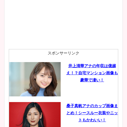
プ画像まとめ！同期や実家に
wikiプロフも！
安藤萌々アナのカップ画像や
ニット衣装まとめ！美足の筋
肉も凄い！
スポンサーリンク
井上清華アナの年収は億越
え！？自宅マンション画像も
鈴木唯の太ってた時の体重が
豪華で凄い！
ヤバすぎww原因や痩せたダ
イエット方は？昔と現在を画
像比較！
桑子真帆アナのカップ画像ま
とめ！シースルー衣装やニッ
豊島実季アナのカップ画像ま
トもかわいい！
とめ！美脚や水着姿に年齢も