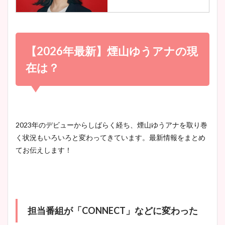
調査！
小室瑛莉子のカップ画像まと
め！足が美脚でニット衣装も
【2026年最新】煙山ゆうアナの現
宇賀神メグアナのニット画像
かわいい！
まとめ！足も美脚でカップも
在は？
凄い！
清水麻椰アナのかわいい画
像！身長やカップ、同期や
池谷実悠アナのメガネ画像が
2023年のデビューからしばらく経ち、煙山ゆうアナを取り巻
wikiプロフもチェック！
かわいい！カップや水着姿も
く状況もいろいろと変わってきています。最新情報をまとめ
まとめた！
てお伝えします！
大家彩香アナのかわいいカッ
プ画像まとめ！同期や実家に
wikiプロフも！
担当番組が「CONNECT」などに変わった