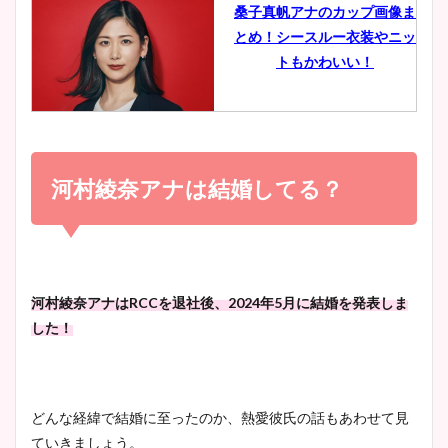
桑子真帆アナのカップ画像ま
とめ！シースルー衣装やニッ
豊島実季アナのカップ画像ま
トもかわいい！
とめ！美脚や水着姿に年齢も
調査！
小室瑛莉子のカップ画像まと
め！足が美脚でニット衣装も
河村綾奈アナは結婚してる？
宇賀神メグアナのニット画像
かわいい！
まとめ！足も美脚でカップも
凄い！
清水麻椰アナのかわいい画
河村綾奈アナはRCCを退社後、2024年5月に結婚を発表しま
像！身長やカップ、同期や
した！
池谷実悠アナのメガネ画像が
wikiプロフもチェック！
かわいい！カップや水着姿も
まとめた！
どんな経緯で結婚に至ったのか、熱愛彼氏の話もあわせて見
大家彩香アナのかわいいカッ
ていきましょう。