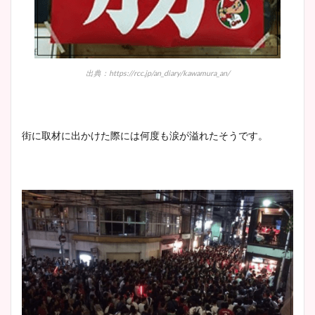
出典：https://rcc.jp/an_diary/kawamura_an/
街に取材に出かけた際には何度も涙が溢れたそうです。