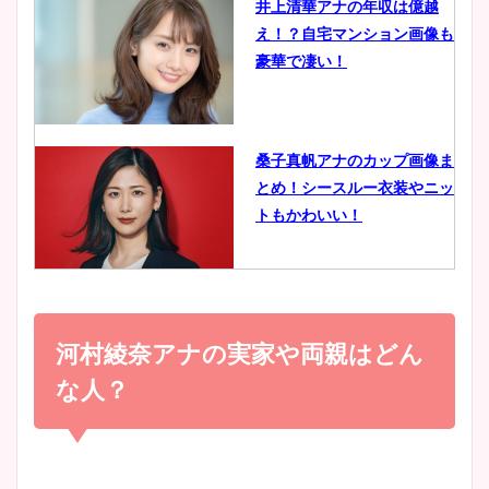
井上清華アナの年収は億越
え！？自宅マンション画像も
鈴木唯の太ってた時の体重が
豪華で凄い！
ヤバすぎww原因や痩せたダ
イエット方は？昔と現在を画
像比較！
桑子真帆アナのカップ画像ま
とめ！シースルー衣装やニッ
豊島実季アナのカップ画像ま
トもかわいい！
とめ！美脚や水着姿に年齢も
調査！
小室瑛莉子のカップ画像まと
め！足が美脚でニット衣装も
河村綾奈アナの実家や両親はどん
宇賀神メグアナのニット画像
かわいい！
まとめ！足も美脚でカップも
な人？
凄い！
清水麻椰アナのかわいい画