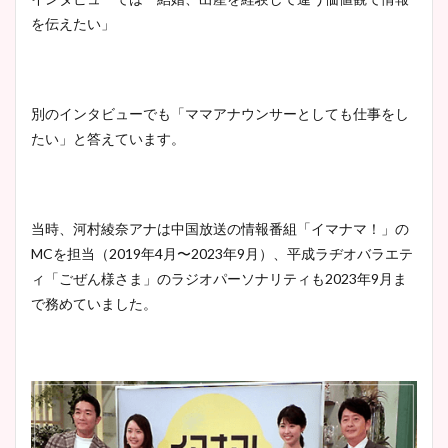
調査！
を伝えたい」
宇賀神メグアナのニット画像
別のインタビューでも「ママアナウンサーとしても仕事をし
まとめ！足も美脚でカップも
たい」と答えています。
凄い！
当時、河村綾奈アナは中国放送の情報番組「イマナマ！」の
池谷実悠アナのメガネ画像が
MCを担当（2019年4月〜2023年9月）、平成ラヂオバラエテ
かわいい！カップや水着姿も
ィ「ごぜん様さま」のラジオパーソナリティも2023年9月ま
まとめた！
で務めていました。