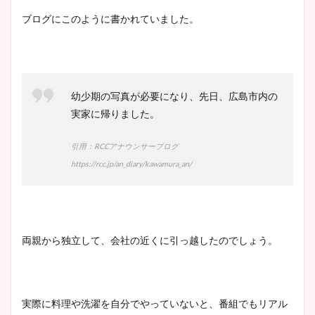
イエット方は？昔と現在を画
ブログにこのように書かれていました。
像比較！
豊島実季アナのカップ画像ま
とめ！美脚や水着姿に年齢も
幼少期の写真が必要になり、先日、広島市内の
調査！
実家に帰りました。
引用：RCCアナウンサーブログ
https://rcc.jp/an_diary/kawamura_an/
宇賀神メグアナのニット画像
まとめ！足も美脚でカップも
凄い！
両親から独立して、会社の近くに引っ越したのでしょう。
池谷実悠アナのメガネ画像が
かわいい！カップや水着姿も
実際に料理や洗濯を自分でやっていないと、番組でもリアル
まとめた！