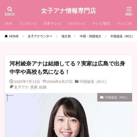
女子アナ情報専門店
NHK
フジテレビ
日本テレビ
TBSテレビ
テレビ朝日
テレビ東京
HOME
女子アナウンサー
地方局
中国・四国地方
中国放送（RCC）
河村綾奈アナは結婚してる？実家は広島で出身
中学や高校も気になる！
2025年7月11日
2026年6月27日
中国放送（RCC）
女子アナ
,
実家
,
結婚
中国放送（RCC）