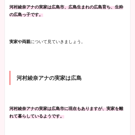
像！身長やカップ、同期や
池谷実悠アナのメガネ画像が
河村綾奈アナの実家は広島市、
広島生まれの広島育ち、生粋
wikiプロフもチェック！
かわいい！カップや水着姿も
の広島っ子です。
まとめた！
大家彩香アナのかわいいカッ
実家や両親
について見ていきましょう。
プ画像まとめ！同期や実家に
wikiプロフも！
河村綾奈アナの実家は広島
安藤萌々アナのカップ画像や
ニット衣装まとめ！美足の筋
肉も凄い！
河村綾奈アナの実家は広島市に現在もありますが、実家を離
れて暮らしているようです。
鈴木唯の太ってた時の体重が
ヤバすぎww原因や痩せたダ