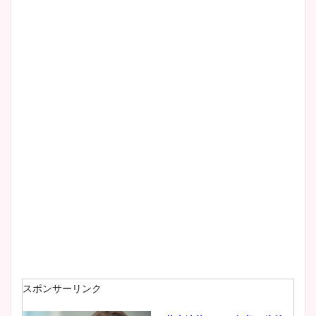
清水麻椰アナのかわいい画
像！身長やカップ、同期や
wikiプロフもチェック！
大家彩香アナのかわいいカッ
プ画像まとめ！同期や実家に
wikiプロフも！
安藤萌々アナのカップ画像や
ニット衣装まとめ！美足の筋
肉も凄い！
スポンサーリンク