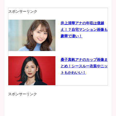
スポンサーリンク
井上清華アナの年収は億越
え！？自宅マンション画像も
豪華で凄い！
桑子真帆アナのカップ画像ま
とめ！シースルー衣装やニッ
トもかわいい！
スポンサーリンク
小室瑛莉子のカップ画像まと
め！足が美脚でニット衣装も
かわいい！