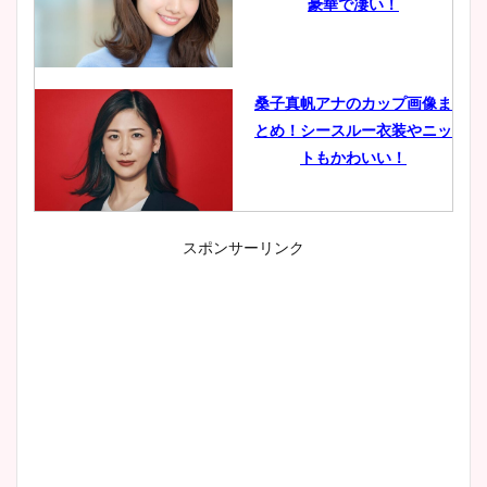
豪華で凄い！
桑子真帆アナのカップ画像ま
とめ！シースルー衣装やニッ
トもかわいい！
スポンサーリンク
小室瑛莉子のカップ画像まと
め！足が美脚でニット衣装も
かわいい！
清水麻椰アナのかわいい画
像！身長やカップ、同期や
wikiプロフもチェック！