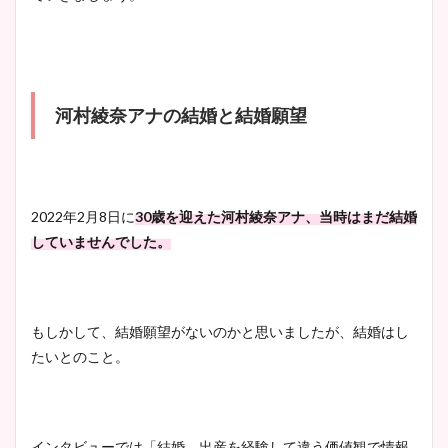
プ画像まとめ！同期や実家に
wikiプロフも！
河村綾奈アナの結婚と結婚願望
安藤萌々アナのカップ画像や
ニット衣装まとめ！美足の筋
肉も凄い！
2022年2月8日に
30歳を迎えた河村綾奈アナ、当時はまだ結婚
していませんでした。
鈴木唯の太ってた時の体重が
ヤバすぎww原因や痩せたダ
イエット方は？昔と現在を画
もしかして、結婚願望がないのかと思いましたが、結婚はし
像比較！
たいとのこと。
豊島実季アナのカップ画像ま
とめ！美脚や水着姿に年齢も
インタビューでは「結婚、出産を経験して違う価値観で情報