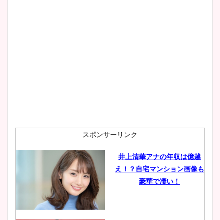
大家彩香アナのかわいいカッ
プ画像まとめ！同期や実家に
wikiプロフも！
安藤萌々アナのカップ画像や
ニット衣装まとめ！美足の筋
肉も凄い！
スポンサーリンク
井上清華アナの年収は億越
え！？自宅マンション画像も
鈴木唯の太ってた時の体重が
豪華で凄い！
ヤバすぎww原因や痩せたダ
イエット方は？昔と現在を画
像比較！