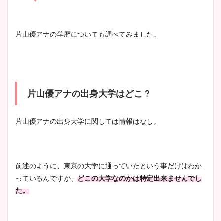
凄い！
清水麻椰アナのかわいい画
片山優アナの学歴についても調べてみました。
像！身長やカップ、同期や
池谷実悠アナのメガネ画像が
wikiプロフもチェック！
かわいい！カップや水着姿も
まとめた！
片山優アナの出身大学はどこ？
大家彩香アナのかわいいカッ
プ画像まとめ！同期や実家に
片山優アナの出身大学に関しては情報はなし。
wikiプロフも！
前述のように、東京の大学に通っていたという事だけはわか
安藤萌々アナのカップ画像や
っているんですが、
どこの大学なのかは特定出来ませんでし
ニット衣装まとめ！美足の筋
た。
肉も凄い！