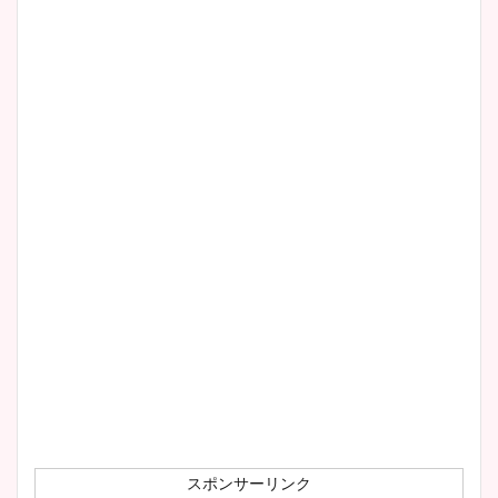
清水麻椰アナのかわいい画
像！身長やカップ、同期や
wikiプロフもチェック！
大家彩香アナのかわいいカッ
プ画像まとめ！同期や実家に
wikiプロフも！
安藤萌々アナのカップ画像や
ニット衣装まとめ！美足の筋
肉も凄い！
スポンサーリンク