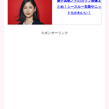
桑子真帆アナのカップ画像ま
とめ！シースルー衣装やニッ
トもかわいい！
スポンサーリンク
小室瑛莉子のカップ画像まと
め！足が美脚でニット衣装も
かわいい！
清水麻椰アナのかわいい画
像！身長やカップ、同期や
wikiプロフもチェック！
大家彩香アナのかわいいカッ