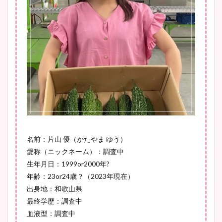
安藤萌々アナのカップ画像や
ニット衣装まとめ！美足の筋
肉も凄い！
鈴木唯の太ってた時の体重が
ヤバすぎww原因や痩せたダ
イエット方は？昔と現在を画
像比較！
名前：片山 優（かたやま ゆう）
愛称（ニックネーム）：調査中
豊島実季アナのカップ画像ま
生年月日：1999or2000年?
とめ！美脚や水着姿に年齢も
年齢：23or24歳？（2023年現在）
調査！
出身地：和歌山県
最終学歴：調査中
血液型：調査中