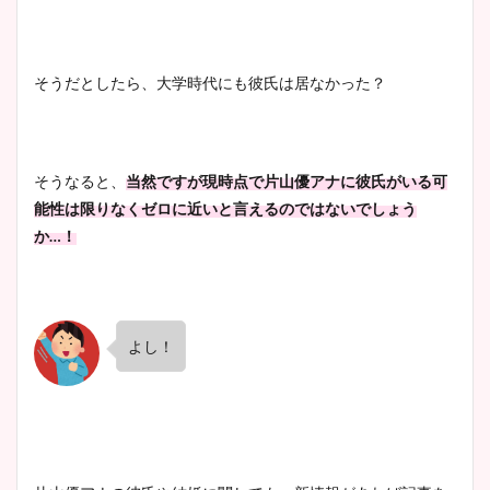
ヤバすぎww原因や痩せたダ
イエット方は？昔と現在を画
像比較！
そうだとしたら、大学時代にも彼氏は居なかった？
豊島実季アナのカップ画像ま
とめ！美脚や水着姿に年齢も
そうなると、
当然ですが現時点で片山優アナに彼氏がいる可
調査！
能性は限りなくゼロに近いと言えるのではないでしょう
か…！
宇賀神メグアナのニット画像
まとめ！足も美脚でカップも
凄い！
よし！
池谷実悠アナのメガネ画像が
かわいい！カップや水着姿も