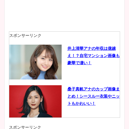
スポンサーリンク
井上清華アナの年収は億越
え！？自宅マンション画像も
豪華で凄い！
桑子真帆アナのカップ画像ま
とめ！シースルー衣装やニッ
トもかわいい！
スポンサーリンク