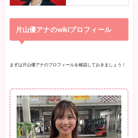
調査！
小室瑛莉子のカップ画像まと
め！足が美脚でニット衣装も
片山優アナのwikiプロフィール
宇賀神メグアナのニット画像
かわいい！
まとめ！足も美脚でカップも
凄い！
清水麻椰アナのかわいい画
まずは片山優アナのプロフィールを確認しておきましょう！
像！身長やカップ、同期や
池谷実悠アナのメガネ画像が
wikiプロフもチェック！
かわいい！カップや水着姿も
まとめた！
大家彩香アナのかわいいカッ
プ画像まとめ！同期や実家に
wikiプロフも！