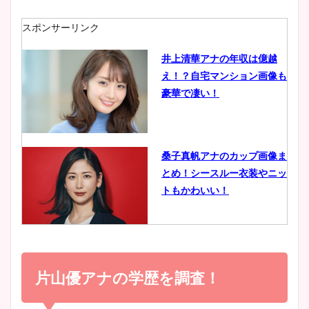
ニット衣装まとめ！美足の筋
肉も凄い！
スポンサーリンク
井上清華アナの年収は億越
え！？自宅マンション画像も
鈴木唯の太ってた時の体重が
豪華で凄い！
ヤバすぎww原因や痩せたダ
イエット方は？昔と現在を画
像比較！
桑子真帆アナのカップ画像ま
とめ！シースルー衣装やニッ
豊島実季アナのカップ画像ま
トもかわいい！
とめ！美脚や水着姿に年齢も
調査！
小室瑛莉子のカップ画像まと
め！足が美脚でニット衣装も
片山優アナの学歴を調査！
宇賀神メグアナのニット画像
かわいい！
まとめ！足も美脚でカップも