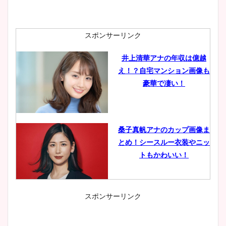
スポンサーリンク
井上清華アナの年収は億越
え！？自宅マンション画像も
豪華で凄い！
桑子真帆アナのカップ画像ま
とめ！シースルー衣装やニッ
トもかわいい！
スポンサーリンク
小室瑛莉子のカップ画像まと
め！足が美脚でニット衣装も
かわいい！