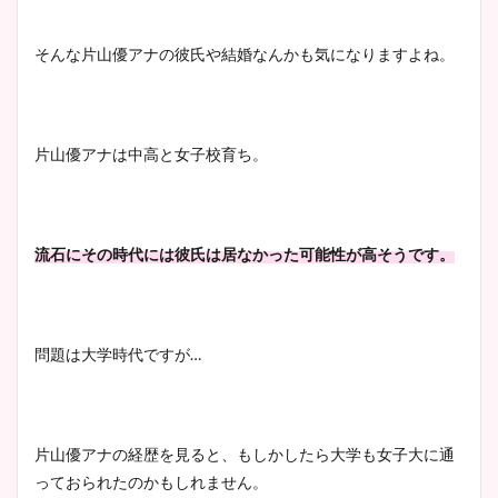
清水麻椰アナのかわいい画
像！身長やカップ、同期や
池谷実悠アナのメガネ画像が
そんな片山優アナの彼氏や結婚なんかも気になりますよね。
wikiプロフもチェック！
かわいい！カップや水着姿も
まとめた！
片山優アナは中高と女子校育ち。
大家彩香アナのかわいいカッ
プ画像まとめ！同期や実家に
wikiプロフも！
流石にその時代には彼氏は居なかった可能性が高そうです。
安藤萌々アナのカップ画像や
ニット衣装まとめ！美足の筋
問題は大学時代ですが…
肉も凄い！
片山優アナの経歴を見ると、もしかしたら大学も女子大に通
鈴木唯の太ってた時の体重が
っておられたのかもしれません。