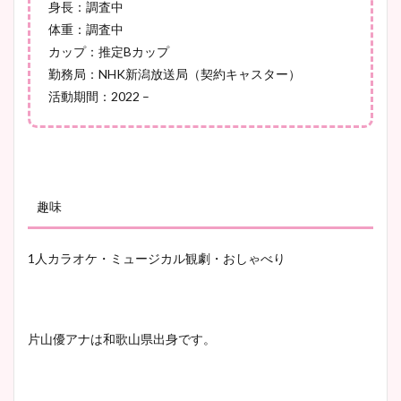
身長：調査中
宇賀神メグアナのニット画像
体重：調査中
まとめ！足も美脚でカップも
カップ：推定Bカップ
凄い！
勤務局：NHK新潟放送局（契約キャスター）
活動期間：2022 –
池谷実悠アナのメガネ画像が
かわいい！カップや水着姿も
まとめた！
趣味
1人カラオケ・ミュージカル観劇・おしゃべり
片山優アナは和歌山県出身です。