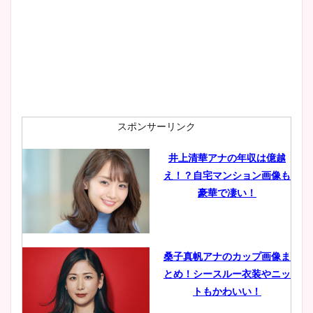
プ画像まとめ！同期や実家に
wikiプロフも！
安藤萌々アナのカップ画像や
ニット衣装まとめ！美足の筋
肉も凄い！
スポンサーリンク
井上清華アナの年収は億越
え！？自宅マンション画像も
鈴木唯の太ってた時の体重が
豪華で凄い！
ヤバすぎww原因や痩せたダ
イエット方は？昔と現在を画
像比較！
桑子真帆アナのカップ画像ま
とめ！シースルー衣装やニッ
豊島実季アナのカップ画像ま
トもかわいい！
とめ！美脚や水着姿に年齢も