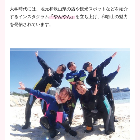
大学時代には、地元和歌山県の店や観光スポットなどを紹介
鈴木唯の太ってた時の体重が
するインスタグラム
「やんやん」
を立ち上げ、和歌山の魅力
ヤバすぎww原因や痩せたダ
を発信されています。
イエット方は？昔と現在を画
像比較！
豊島実季アナのカップ画像ま
とめ！美脚や水着姿に年齢も
調査！
宇賀神メグアナのニット画像
まとめ！足も美脚でカップも
凄い！