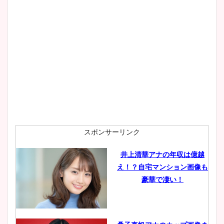
スポンサーリンク
井上清華アナの年収は億越
え！？自宅マンション画像も
豪華で凄い！