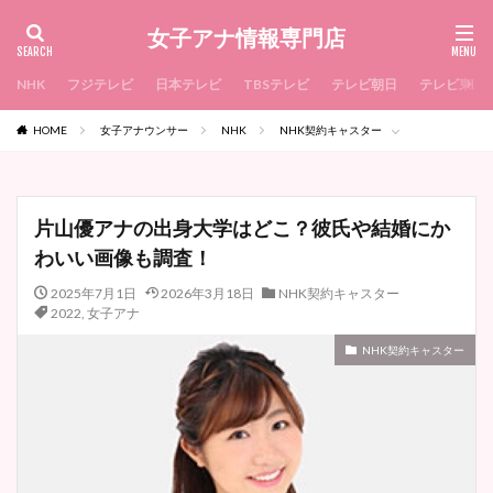
女子アナ情報専門店
NHK
フジテレビ
日本テレビ
TBSテレビ
テレビ朝日
テレビ東京
HOME
女子アナウンサー
NHK
NHK契約キャスター
片山優アナの出身大学はどこ？彼氏や結婚にか
わいい画像も調査！
2025年7月1日
2026年3月18日
NHK契約キャスター
2022
,
女子アナ
NHK契約キャスター