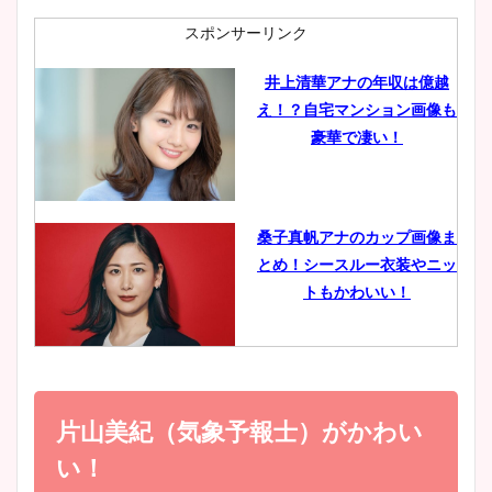
肉も凄い！
スポンサーリンク
井上清華アナの年収は億越
え！？自宅マンション画像も
鈴木唯の太ってた時の体重が
豪華で凄い！
ヤバすぎww原因や痩せたダ
イエット方は？昔と現在を画
像比較！
桑子真帆アナのカップ画像ま
とめ！シースルー衣装やニッ
豊島実季アナのカップ画像ま
トもかわいい！
とめ！美脚や水着姿に年齢も
調査！
小室瑛莉子のカップ画像まと
め！足が美脚でニット衣装も
片山美紀（気象予報士）がかわい
宇賀神メグアナのニット画像
かわいい！
まとめ！足も美脚でカップも
い！
凄い！