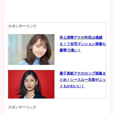
スポンサーリンク
井上清華アナの年収は億越
え！？自宅マンション画像も
豪華で凄い！
桑子真帆アナのカップ画像ま
とめ！シースルー衣装やニッ
トもかわいい！
スポンサーリンク
小室瑛莉子のカップ画像まと