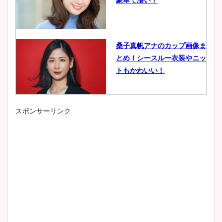
桑子真帆アナのカップ画像ま
とめ！シースルー衣装やニッ
トもかわいい！
スポンサーリンク
小室瑛莉子のカップ画像まと
め！足が美脚でニット衣装も
かわいい！
清水麻椰アナのかわいい画
像！身長やカップ、同期や
wikiプロフもチェック！