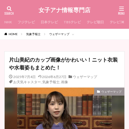
女子アナ情報専門店
NHK
フジテレビ
日本テレビ
TBSテレビ
テレビ朝日
テレビ東京
HOME
気象予報士
ウェザーマップ
片山美紀のカップ画像がかわいい！ニット衣装
や水着姿もまとめた！
2025年7月4日
2026年6月27日
ウェザーマップ
お天気キャスター
,
気象予報士
,
画像
ウェザーマップ