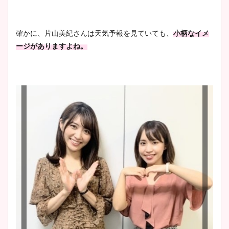
鈴木唯の太ってた時の体重が
ヤバすぎww原因や痩せたダ
確かに、片山美紀さんは天気予報を見ていても、
小柄なイメ
イエット方は？昔と現在を画
ージがありますよね。
像比較！
豊島実季アナのカップ画像ま
とめ！美脚や水着姿に年齢も
調査！
宇賀神メグアナのニット画像
まとめ！足も美脚でカップも
凄い！
池谷実悠アナのメガネ画像が