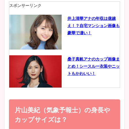
肉も凄い！
スポンサーリンク
井上清華アナの年収は億越
え！？自宅マンション画像も
鈴木唯の太ってた時の体重が
豪華で凄い！
ヤバすぎww原因や痩せたダ
イエット方は？昔と現在を画
像比較！
桑子真帆アナのカップ画像ま
とめ！シースルー衣装やニッ
豊島実季アナのカップ画像ま
トもかわいい！
とめ！美脚や水着姿に年齢も
調査！
小室瑛莉子のカップ画像まと
め！足が美脚でニット衣装も
片山美紀（気象予報士）の身長や
宇賀神メグアナのニット画像
かわいい！
まとめ！足も美脚でカップも
カップサイズは？
凄い！