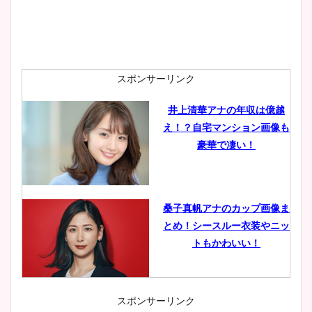
スポンサーリンク
井上清華アナの年収は億越
え！？自宅マンション画像も
豪華で凄い！
桑子真帆アナのカップ画像ま
とめ！シースルー衣装やニッ
トもかわいい！
スポンサーリンク
小室瑛莉子のカップ画像まと