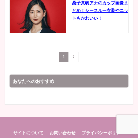
桑子真帆アナのカップ画像ま
とめ！シースルー衣装やニッ
豊島実季アナのカップ画像ま
トもかわいい！
とめ！美脚や水着姿に年齢も
調査！
小室瑛莉子のカップ画像まと
め！足が美脚でニット衣装も
宇賀神メグアナのニット画像
1
2
かわいい！
まとめ！足も美脚でカップも
凄い！
あなたへのおすすめ
清水麻椰アナのかわいい画
像！身長やカップ、同期や
池谷実悠アナのメガネ画像が
wikiプロフもチェック！
かわいい！カップや水着姿も
まとめた！
サイトについて
お問い合わせ
プライバシーポリシー
大家彩香アナのかわいいカッ