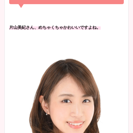
清水麻椰アナのかわいい画
像！身長やカップ、同期や
池谷実悠アナのメガネ画像が
片山美紀さん、めちゃくちゃかわいいですよね。
wikiプロフもチェック！
かわいい！カップや水着姿も
まとめた！
大家彩香アナのかわいいカッ
プ画像まとめ！同期や実家に
wikiプロフも！
安藤萌々アナのカップ画像や
ニット衣装まとめ！美足の筋
肉も凄い！