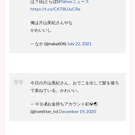
池谷実悠アナのメガネ画像が
は？(ねとらぼ)
#Yahooニュース
かわいい！カップや水着姿も
https://t.co/CAT8LUuCRe
まとめた！
俺は片山美紀さんやな
かわいいし
— なか (@naka606)
July 22, 2021
今日の片山美紀さん、おでこを出して髪を後ろ
で束ねている。かわいい。
— 🌞🥇💰お金持ちアカウント💴💎🌏
(@tomitter_tv)
December 19, 2020