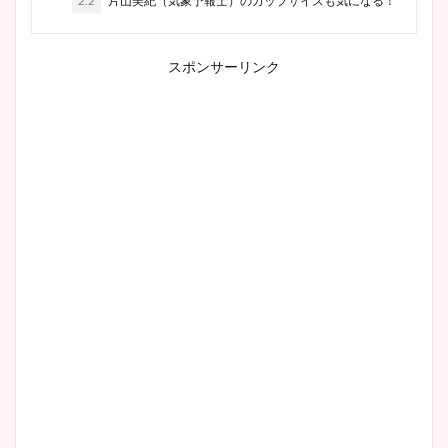
2.2
片山美紀（気象予報士）のカップサイズも気になる！
スポンサーリンク