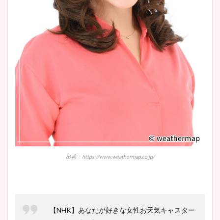
鈴木唯の太ってた時の体重が
ヤバすぎww原因や痩せたダ
イエット方は？昔と現在を画
像比較！
豊島実季アナのカップ画像ま
とめ！美脚や水着姿に年齢も
調査！
宇賀神メグアナのニット画像
出典：https://www.weathermap.co.jp/
まとめ！足も美脚でカップも
凄い！
【NHK】あなたが好きな女性お天気キャスター