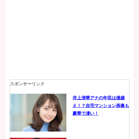
大家彩香アナのかわいいカッ
プ画像まとめ！同期や実家に
wikiプロフも！
安藤萌々アナのカップ画像や
ニット衣装まとめ！美足の筋
肉も凄い！
スポンサーリンク
井上清華アナの年収は億越
え！？自宅マンション画像も
鈴木唯の太ってた時の体重が
豪華で凄い！
ヤバすぎww原因や痩せたダ
イエット方は？昔と現在を画
像比較！