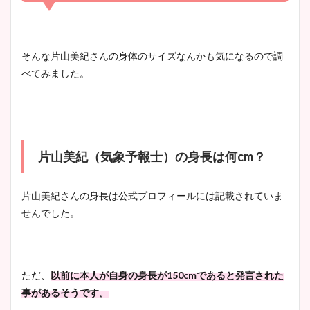
清水麻椰アナのかわいい画
像！身長やカップ、同期や
池谷実悠アナのメガネ画像が
そんな片山美紀さんの身体のサイズなんかも気になるので調
wikiプロフもチェック！
かわいい！カップや水着姿も
べてみました。
まとめた！
大家彩香アナのかわいいカッ
プ画像まとめ！同期や実家に
片山美紀（気象予報士）の身長は何cm？
wikiプロフも！
片山美紀さんの身長は公式プロフィールには記載されていま
せんでした。
安藤萌々アナのカップ画像や
ニット衣装まとめ！美足の筋
肉も凄い！
ただ、
以前に本人が自身の身長が150cmであると発言された
事があるそうです。