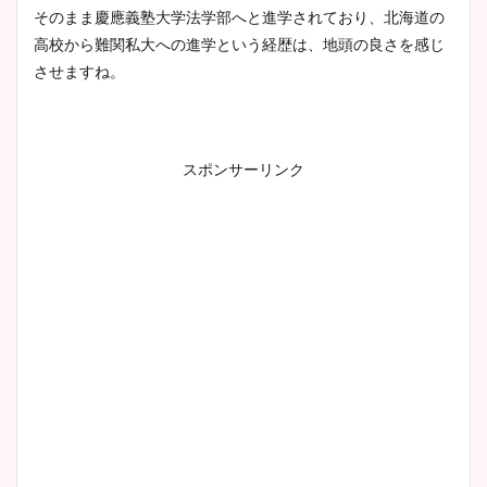
そのまま慶應義塾大学法学部へと進学されており、北海道の
高校から難関私大への進学という経歴は、地頭の良さを感じ
安藤萌々アナのカップ画像や
させますね。
ニット衣装まとめ！美足の筋
肉も凄い！
スポンサーリンク
鈴木唯の太ってた時の体重が
ヤバすぎww原因や痩せたダ
イエット方は？昔と現在を画
像比較！
豊島実季アナのカップ画像ま
とめ！美脚や水着姿に年齢も
調査！