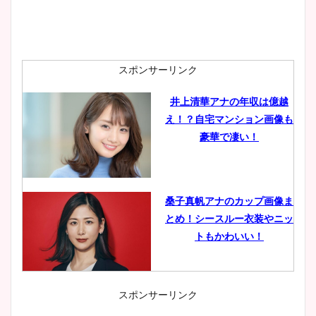
スポンサーリンク
井上清華アナの年収は億越
え！？自宅マンション画像も
豪華で凄い！
桑子真帆アナのカップ画像ま
とめ！シースルー衣装やニッ
トもかわいい！
スポンサーリンク
小室瑛莉子のカップ画像まと