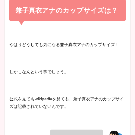
め！足が美脚でニット衣装も
兼子真衣アナのカップサイズは？
宇賀神メグアナのニット画像
かわいい！
まとめ！足も美脚でカップも
凄い！
清水麻椰アナのかわいい画
やはりどうしても気になる兼子真衣アナのカップサイズ！
像！身長やカップ、同期や
池谷実悠アナのメガネ画像が
wikiプロフもチェック！
かわいい！カップや水着姿も
まとめた！
しかしなんという事でしょう。
大家彩香アナのかわいいカッ
プ画像まとめ！同期や実家に
公式を見ても
wikipedia
を見ても、兼子真衣アナのカップサイ
wikiプロフも！
ズは記載されていないんです。
安藤萌々アナのカップ画像や
ニット衣装まとめ！美足の筋