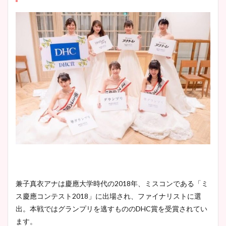
兼子真衣アナは慶應大学時代の
2018
年、ミスコンである「ミ
ス慶應コンテスト
2018
」に出場され、ファイナリストに選
出。
本戦ではグランプリを逃すものの
DHC
賞を受賞されてい
ます。