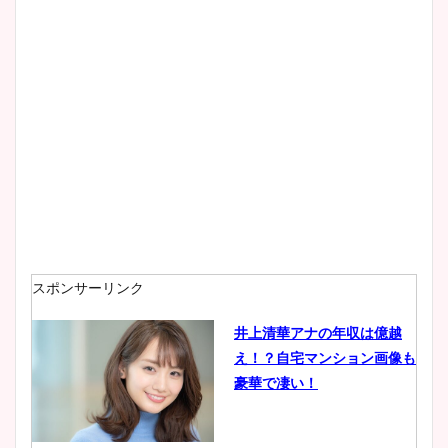
スポンサーリンク
井上清華アナの年収は億越
え！？自宅マンション画像も
豪華で凄い！