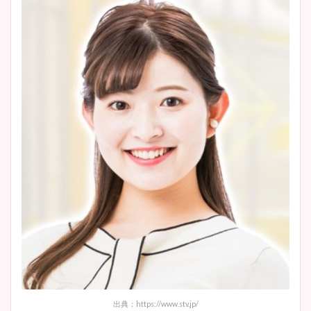
清水麻椰アナのかわいい画
像！身長やカップ、同期や
池谷実悠アナのメガネ画像が
wikiプロフもチェック！
かわいい！カップや水着姿も
まとめた！
大家彩香アナのかわいいカッ
プ画像まとめ！同期や実家に
wikiプロフも！
安藤萌々アナのカップ画像や
ニット衣装まとめ！美足の筋
肉も凄い！
出典：https://www.stv.jp/