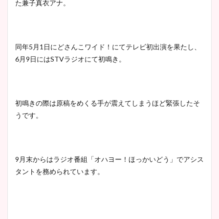
た兼子真衣アナ。
同年
5
月
1
日にどさんこワイド！にてテレビ初出演を果たし、
6
月
9
日には
STV
ラジオにて初鳴き。
初鳴きの際は原稿をめくる手が震えてしまうほど緊張したそ
うです。
9
月末からはラジオ番組「オハヨー！ほっかいどう」でアシス
タントを務められています。