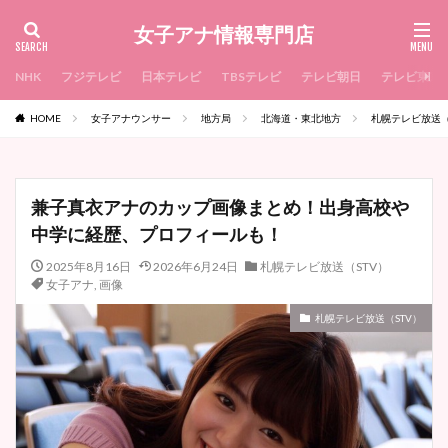
女子アナ情報専門店
NHK
フジテレビ
日本テレビ
TBSテレビ
テレビ朝日
テレビ東京
HOME
女子アナウンサー
地方局
北海道・東北地方
札幌テレビ放送（
兼子真衣アナのカップ画像まとめ！出身高校や
中学に経歴、プロフィールも！
2025年8月16日
2026年6月24日
札幌テレビ放送（STV）
女子アナ
,
画像
札幌テレビ放送（STV）