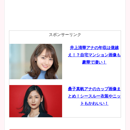
安藤萌々アナのカップ画像や
ニット衣装まとめ！美足の筋
肉も凄い！
スポンサーリンク
井上清華アナの年収は億越
え！？自宅マンション画像も
鈴木唯の太ってた時の体重が
豪華で凄い！
ヤバすぎww原因や痩せたダ
イエット方は？昔と現在を画
像比較！
桑子真帆アナのカップ画像ま
とめ！シースルー衣装やニッ
豊島実季アナのカップ画像ま
トもかわいい！
とめ！美脚や水着姿に年齢も
調査！
小室瑛莉子のカップ画像まと