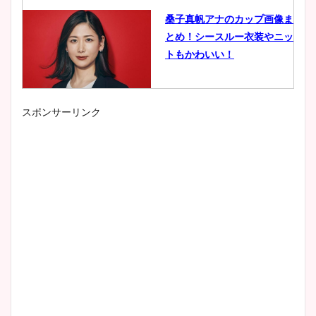
桑子真帆アナのカップ画像ま
とめ！シースルー衣装やニッ
トもかわいい！
スポンサーリンク
小室瑛莉子のカップ画像まと
め！足が美脚でニット衣装も
かわいい！
清水麻椰アナのかわいい画
像！身長やカップ、同期や
wikiプロフもチェック！