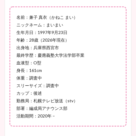
鈴木唯の太ってた時の体重が
ヤバすぎww原因や痩せたダ
名前：兼子 真衣（かねこ まい）
イエット方は？昔と現在を画
ニックネーム：まいまい
像比較！
生年月日：1997年9月23日
年齢：28歳（2026年現在）
豊島実季アナのカップ画像ま
出身地：兵庫県西宮市
とめ！美脚や水着姿に年齢も
最終学歴：慶應義塾大学法学部卒業
調査！
血液型：O型
身長：161cm
体重：調査中
スリーサイズ：調査中
宇賀神メグアナのニット画像
カップ：後述
まとめ！足も美脚でカップも
勤務局：札幌テレビ放送（stv）
凄い！
部署：編成局アナウンス部
活動期間：2020年 –
池谷実悠アナのメガネ画像が