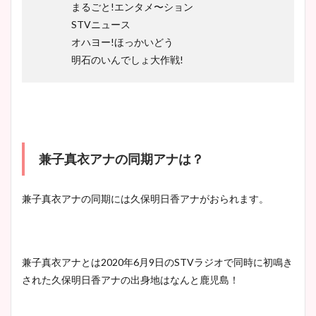
まるごと!エンタメ〜ション
STVニュース
オハヨー!ほっかいどう
明石のいんでしょ大作戦!
兼子真衣アナの同期アナは？
兼子真衣アナの同期には久保明日香アナがおられます。
兼子真衣アナとは
2020
年
6
月
9
日の
STV
ラジオで同時に初鳴き
された久保明日香アナの出身地はなんと鹿児島！