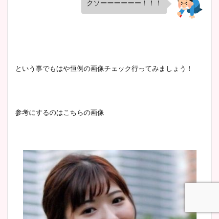
クソーーーーーー！！！
肉も凄い！
鈴木唯の太ってた時の体重が
という事でもはや恒例の画像チェック行ってみましょう！
ヤバすぎww原因や痩せたダ
イエット方は？昔と現在を画
像比較！
参考にするのはこちらの画像
豊島実季アナのカップ画像ま
とめ！美脚や水着姿に年齢も
調査！
宇賀神メグアナのニット画像
まとめ！足も美脚でカップも