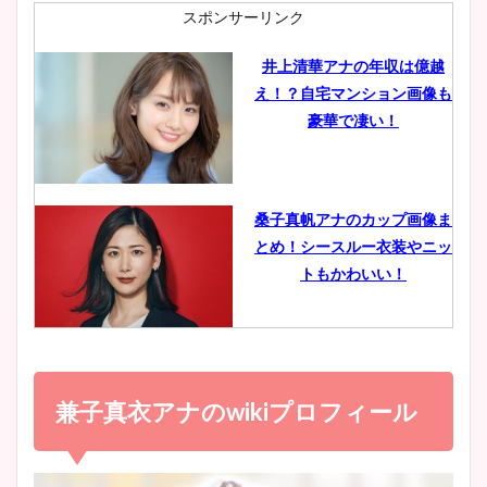
肉も凄い！
スポンサーリンク
井上清華アナの年収は億越
え！？自宅マンション画像も
鈴木唯の太ってた時の体重が
豪華で凄い！
ヤバすぎww原因や痩せたダ
イエット方は？昔と現在を画
像比較！
桑子真帆アナのカップ画像ま
とめ！シースルー衣装やニッ
豊島実季アナのカップ画像ま
トもかわいい！
とめ！美脚や水着姿に年齢も
調査！
小室瑛莉子のカップ画像まと
め！足が美脚でニット衣装も
兼子真衣アナの
wiki
プロフィール
宇賀神メグアナのニット画像
かわいい！
まとめ！足も美脚でカップも
凄い！