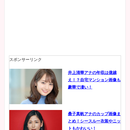
大家彩香アナのかわいいカッ
プ画像まとめ！同期や実家に
wikiプロフも！
安藤萌々アナのカップ画像や
ニット衣装まとめ！美足の筋
肉も凄い！
スポンサーリンク
井上清華アナの年収は億越
え！？自宅マンション画像も
鈴木唯の太ってた時の体重が
豪華で凄い！
ヤバすぎww原因や痩せたダ
イエット方は？昔と現在を画
像比較！
桑子真帆アナのカップ画像ま
とめ！シースルー衣装やニッ
豊島実季アナのカップ画像ま
トもかわいい！