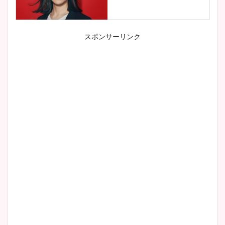
スポンサーリンク
小室瑛莉子のカップ画像まと
め！足が美脚でニット衣装も
かわいい！
清水麻椰アナのかわいい画
像！身長やカップ、同期や
wikiプロフもチェック！
大家彩香アナのかわいいカッ
プ画像まとめ！同期や実家に
wikiプロフも！