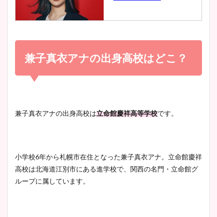
とめ！美脚や水着姿に年齢も
調査！
小室瑛莉子のカップ画像まと
め！足が美脚でニット衣装も
兼子真衣アナの出身高校はどこ？
宇賀神メグアナのニット画像
かわいい！
まとめ！足も美脚でカップも
凄い！
清水麻椰アナのかわいい画
兼子真衣アナの出身高校は
立命館慶祥高等学校
です。
像！身長やカップ、同期や
池谷実悠アナのメガネ画像が
wikiプロフもチェック！
かわいい！カップや水着姿も
まとめた！
小学校6年から札幌市在住となった兼子真衣アナ。立命館慶祥
高校は北海道江別市にある進学校で、関西の名門・立命館グ
大家彩香アナのかわいいカッ
ループに属しています。
プ画像まとめ！同期や実家に
wikiプロフも！