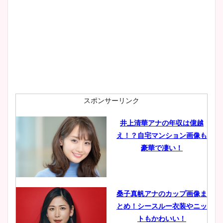
宇賀神メグアナのニット画像
まとめ！足も美脚でカップも
凄い！
池谷実悠アナのメガネ画像が
スポンサーリンク
かわいい！カップや水着姿も
まとめた！
井上清華アナの年収は億越
え！？自宅マンション画像も
豪華で凄い！
桑子真帆アナのカップ画像ま
とめ！シースルー衣装やニッ
トもかわいい！