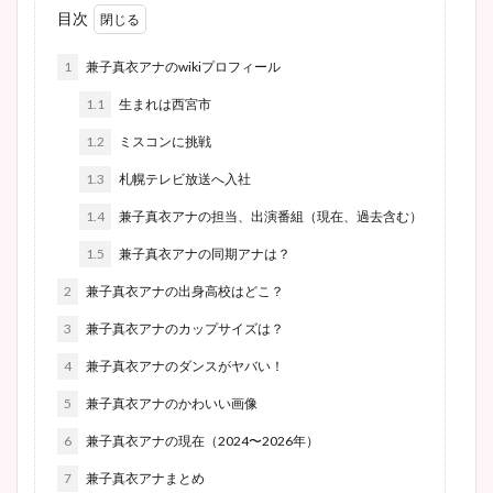
目次
1
兼子真衣アナのwikiプロフィール
1.1
生まれは西宮市
1.2
ミスコンに挑戦
1.3
札幌テレビ放送へ入社
1.4
兼子真衣アナの担当、出演番組（現在、過去含む）
1.5
兼子真衣アナの同期アナは？
2
兼子真衣アナの出身高校はどこ？
3
兼子真衣アナのカップサイズは？
4
兼子真衣アナのダンスがヤバい！
5
兼子真衣アナのかわいい画像
6
兼子真衣アナの現在（2024〜2026年）
7
兼子真衣アナまとめ