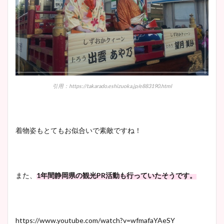
まとめた！
引用：https://takarado.eshizuoka.jp/e883190.html
着物姿もとてもお似合いで素敵ですね！
また、
1年間静岡県の観光PR活動も行っていたそうです。
https://www.youtube.com/watch?v=wfmafaYAeSY