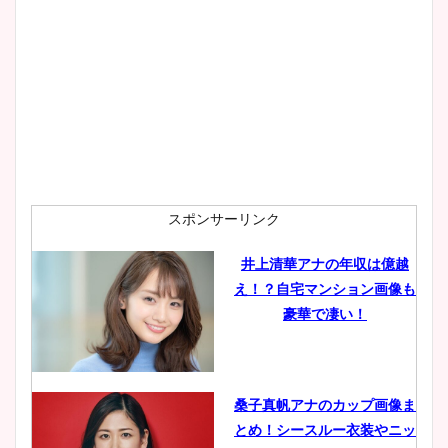
スポンサーリンク
井上清華アナの年収は億越
え！？自宅マンション画像も
豪華で凄い！
桑子真帆アナのカップ画像ま
とめ！シースルー衣装やニッ