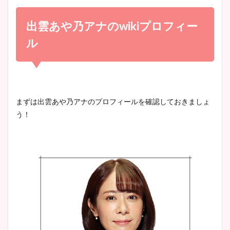
小室瑛莉子のカップ画像まと
め！足が美脚でニット衣装も
出雲あや乃アナの
wiki
プロフィー
宇賀神メグアナのニット画像
かわいい！
まとめ！足も美脚でカップも
ル
凄い！
清水麻椰アナのかわいい画
像！身長やカップ、同期や
池谷実悠アナのメガネ画像が
まずは出雲あや乃アナのプロフィールを確認しておきましょ
wikiプロフもチェック！
かわいい！カップや水着姿も
う！
まとめた！
大家彩香アナのかわいいカッ
プ画像まとめ！同期や実家に
wikiプロフも！
安藤萌々アナのカップ画像や