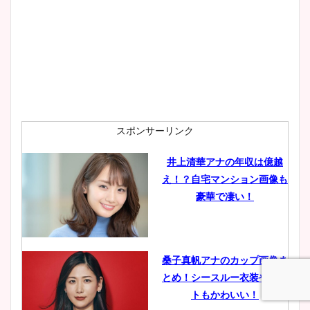
プ画像まとめ！同期や実家に
wikiプロフも！
安藤萌々アナのカップ画像や
ニット衣装まとめ！美足の筋
肉も凄い！
スポンサーリンク
井上清華アナの年収は億越
え！？自宅マンション画像も
鈴木唯の太ってた時の体重が
豪華で凄い！
ヤバすぎww原因や痩せたダ
イエット方は？昔と現在を画
像比較！
桑子真帆アナのカップ画像ま
とめ！シースルー衣装やニッ
豊島実季アナのカップ画像ま
トもかわいい！
とめ！美脚や水着姿に年齢も