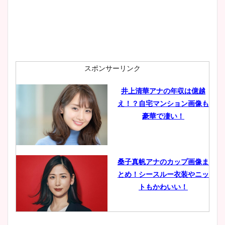
安藤萌々アナのカップ画像や
ニット衣装まとめ！美足の筋
肉も凄い！
スポンサーリンク
井上清華アナの年収は億越
え！？自宅マンション画像も
鈴木唯の太ってた時の体重が
豪華で凄い！
ヤバすぎww原因や痩せたダ
イエット方は？昔と現在を画
像比較！
桑子真帆アナのカップ画像ま
とめ！シースルー衣装やニッ
豊島実季アナのカップ画像ま
トもかわいい！
とめ！美脚や水着姿に年齢も
調査！