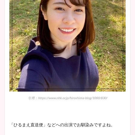
引用：https://www.nhk.or.jp/hiroshima-blog/1000/830/
「ひるまえ直送便」などへの出演でお馴染みですよね。