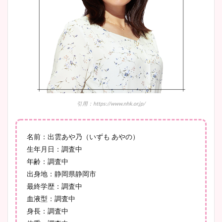
ニット衣装まとめ！美足の筋
肉も凄い！
鈴木唯の太ってた時の体重が
ヤバすぎww原因や痩せたダ
イエット方は？昔と現在を画
像比較！
引用：https://www.nhk.or.jp/
豊島実季アナのカップ画像ま
名前：出雲あや乃（いずも あやの）
とめ！美脚や水着姿に年齢も
生年月日：調査中
調査！
年齢：調査中
出身地：静岡県静岡市
最終学歴：調査中
血液型：調査中
宇賀神メグアナのニット画像
身長：調査中
まとめ！足も美脚でカップも