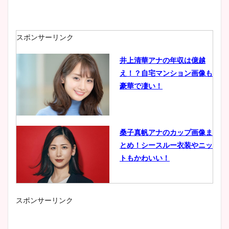
スポンサーリンク
井上清華アナの年収は億越
え！？自宅マンション画像も
豪華で凄い！
桑子真帆アナのカップ画像ま
とめ！シースルー衣装やニッ
トもかわいい！
スポンサーリンク
小室瑛莉子のカップ画像まと
め！足が美脚でニット衣装も