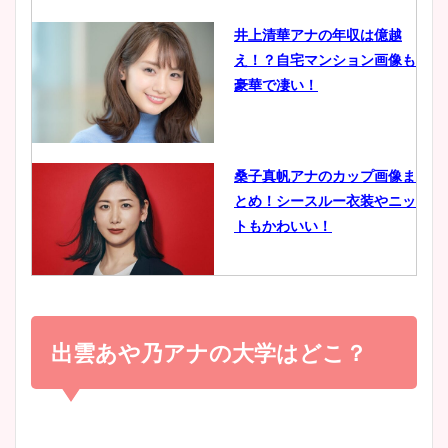
井上清華アナの年収は億越
え！？自宅マンション画像も
鈴木唯の太ってた時の体重が
豪華で凄い！
ヤバすぎww原因や痩せたダ
イエット方は？昔と現在を画
像比較！
桑子真帆アナのカップ画像ま
とめ！シースルー衣装やニッ
豊島実季アナのカップ画像ま
トもかわいい！
とめ！美脚や水着姿に年齢も
調査！
小室瑛莉子のカップ画像まと
め！足が美脚でニット衣装も
出雲あや乃アナの大学はどこ？
宇賀神メグアナのニット画像
かわいい！
まとめ！足も美脚でカップも
凄い！