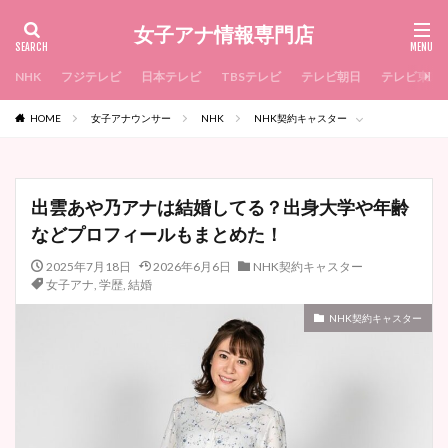
女子アナ情報専門店
NHK
フジテレビ
日本テレビ
TBSテレビ
テレビ朝日
テレビ東京
HOME
女子アナウンサー
NHK
NHK契約キャスター
出雲あや乃アナは結婚してる？出身大学や年齢
などプロフィールもまとめた！
2025年7月18日
2026年6月6日
NHK契約キャスター
女子アナ
,
学歴
,
結婚
NHK契約キャスター