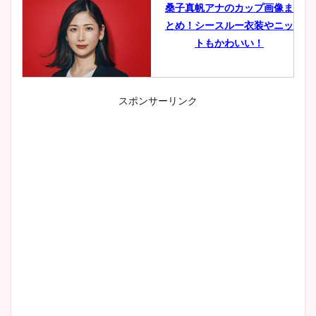
桑子真帆アナのカップ画像ま
とめ！シースルー衣装やニッ
トもかわいい！
スポンサーリンク
小室瑛莉子のカップ画像まと
め！足が美脚でニット衣装も
かわいい！
清水麻椰アナのかわいい画
像！身長やカップ、同期や
wikiプロフもチェック！
大家彩香アナのかわいいカッ