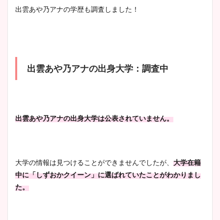
清水麻椰アナのかわいい画
出雲あや乃アナの学歴も調査しました！
像！身長やカップ、同期や
池谷実悠アナのメガネ画像が
wikiプロフもチェック！
かわいい！カップや水着姿も
まとめた！
出雲あや乃アナの出身大学：調査中
大家彩香アナのかわいいカッ
プ画像まとめ！同期や実家に
wikiプロフも！
出雲あや乃アナの出身大学は公表されていません。
安藤萌々アナのカップ画像や
ニット衣装まとめ！美足の筋
大学の情報は見つけることができませんでしたが、
大学在籍
肉も凄い！
中に「しずおかクイーン」に選ばれていたことがわかりまし
た。
鈴木唯の太ってた時の体重が