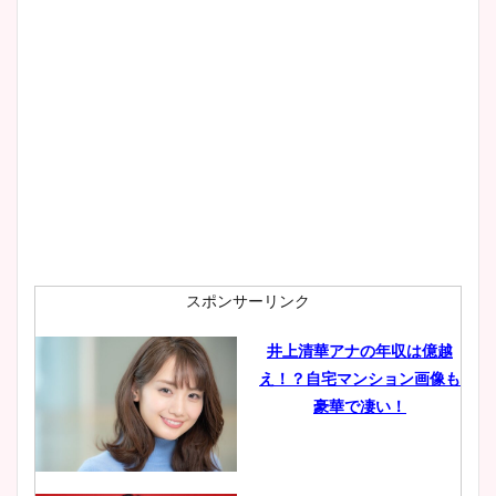
スポンサーリンク
井上清華アナの年収は億越
え！？自宅マンション画像も
豪華で凄い！