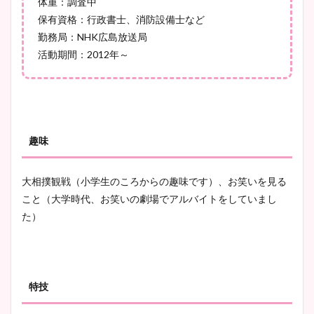
体重：調査中
凄い！
保有資格：行政書士、消防設備士など
勤務局：NHK広島放送局
活動期間：2012年～
池谷実悠アナのメガネ画像が
かわいい！カップや水着姿も
まとめた！
趣味
大相撲観戦（小学生のころからの趣味です）、お笑いを見る
こと（大学時代、お笑いの劇場でアルバイトをしていまし
た）
特技