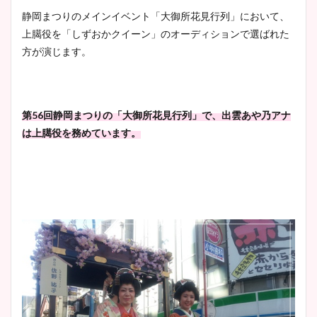
ヤバすぎww原因や痩せたダ
静岡まつりのメインイベント「大御所花見行列」において、
イエット方は？昔と現在を画
上臈役を「しずおかクイーン」のオーディションで選ばれた
像比較！
方が演じます。
豊島実季アナのカップ画像ま
とめ！美脚や水着姿に年齢も
第56回静岡まつりの「大御所花見行列」で、出雲あや乃アナ
調査！
は上臈役を務めています。
宇賀神メグアナのニット画像
まとめ！足も美脚でカップも
凄い！
池谷実悠アナのメガネ画像が
かわいい！カップや水着姿も