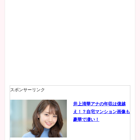
大家彩香アナのかわいいカッ
プ画像まとめ！同期や実家に
wikiプロフも！
安藤萌々アナのカップ画像や
ニット衣装まとめ！美足の筋
肉も凄い！
スポンサーリンク
井上清華アナの年収は億越
え！？自宅マンション画像も
鈴木唯の太ってた時の体重が
豪華で凄い！
ヤバすぎww原因や痩せたダ
イエット方は？昔と現在を画
像比較！