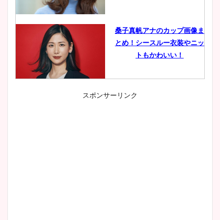
桑子真帆アナのカップ画像ま
とめ！シースルー衣装やニッ
トもかわいい！
スポンサーリンク
小室瑛莉子のカップ画像まと
め！足が美脚でニット衣装も
かわいい！
清水麻椰アナのかわいい画
像！身長やカップ、同期や
wikiプロフもチェック！