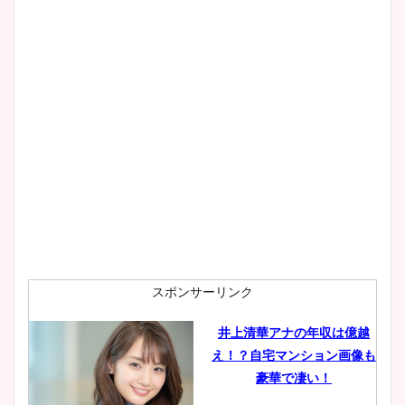
スポンサーリンク
井上清華アナの年収は億越
え！？自宅マンション画像も
豪華で凄い！