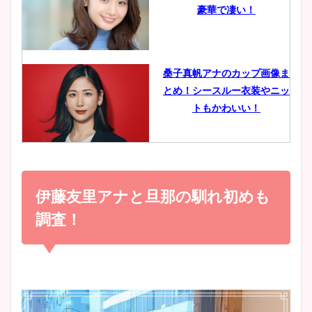
豪華で凄い！
ヤバすぎww原因や痩せたダ
イエット方は？昔と現在を画
像比較！
桑子真帆アナのカップ画像ま
とめ！シースルー衣装やニッ
豊島実季アナのカップ画像ま
トもかわいい！
とめ！美脚や水着姿に年齢も
調査！
小室瑛莉子のカップ画像まと
め！足が美脚でニット衣装も
伊藤友里アナと旦那の馴れ初めも
宇賀神メグアナのニット画像
かわいい！
まとめ！足も美脚でカップも
調査！
凄い！
清水麻椰アナのかわいい画
像！身長やカップ、同期や
池谷実悠アナのメガネ画像が
wikiプロフもチェック！
かわいい！カップや水着姿も