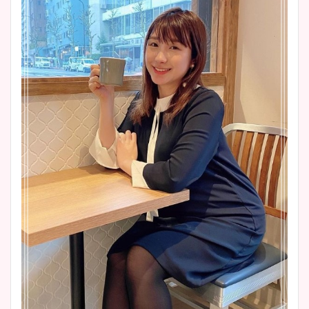
まとめた！
大家彩香アナのかわいいカッ
プ画像まとめ！同期や実家に
wikiプロフも！
安藤萌々アナのカップ画像や
ニット衣装まとめ！美足の筋
肉も凄い！
鈴木唯の太ってた時の体重が
ヤバすぎww原因や痩せたダ
イエット方は？昔と現在を画
像比較！