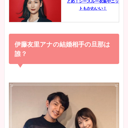
とめ！シースルー衣装やニッ
豊島実季アナのカップ画像ま
トもかわいい！
とめ！美脚や水着姿に年齢も
調査！
小室瑛莉子のカップ画像まと
め！足が美脚でニット衣装も
伊藤友里アナの結婚相手の旦那は
宇賀神メグアナのニット画像
かわいい！
まとめ！足も美脚でカップも
誰？
凄い！
清水麻椰アナのかわいい画
像！身長やカップ、同期や
池谷実悠アナのメガネ画像が
wikiプロフもチェック！
かわいい！カップや水着姿も
まとめた！
大家彩香アナのかわいいカッ
プ画像まとめ！同期や実家に