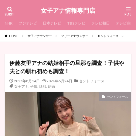
女子アナ情報専門店
NHK
フジテレビ
日本テレビ
TBSテレビ
テレビ朝日
テレビ東京
HOME
女子アナウンサー
フリーアナウンサー
セントフォース
伊藤友里アナの結婚相手の旦那を調査！子供や
夫との馴れ初めも調査！
2025年8月14日
2026年6月24日
セントフォース
女子アナ
,
子供
,
旦那
,
結婚
セントフォース