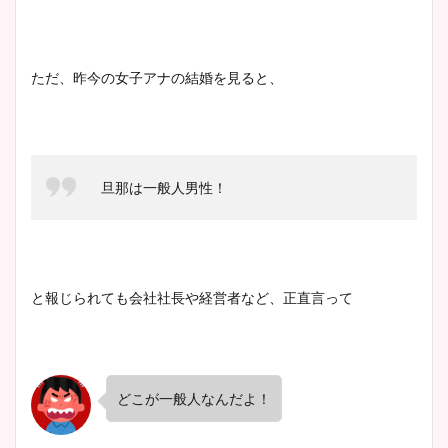
とめ！美脚や水着姿に年齢も
調査！
ただ、昨今の女子アナの結婚を見ると、
宇賀神メグアナのニット画像
まとめ！足も美脚でカップも
凄い！
旦那は一般人男性！
池谷実悠アナのメガネ画像が
かわいい！カップや水着姿も
と報じられても会社社長や経営者など、正直言って
まとめた！
どこが一般人なんだよ！