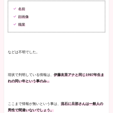
大家彩香アナのかわいいカッ
プ画像まとめ！同期や実家に
名前
wikiプロフも！
顔画像
職業
安藤萌々アナのカップ画像や
ニット衣装まとめ！美足の筋
肉も凄い！
などは不明でした。
鈴木唯の太ってた時の体重が
現状で判明している情報は、
伊藤友里アナと同じ1987年生ま
ヤバすぎww原因や痩せたダ
れの同い年という事のみ…
イエット方は？昔と現在を画
像比較！
ここまで情報が無いという事は、
流石に旦那さんは一般人の
豊島実季アナのカップ画像ま
男性で間違いないでしょう。