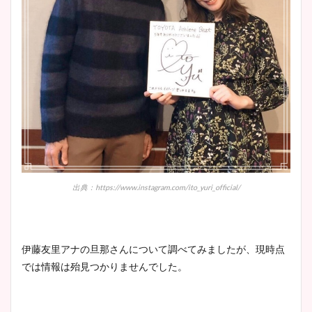
wikiプロフも！
安藤萌々アナのカップ画像や
ニット衣装まとめ！美足の筋
肉も凄い！
鈴木唯の太ってた時の体重が
ヤバすぎww原因や痩せたダ
出典：https://www.instagram.com/ito_yuri_official/
イエット方は？昔と現在を画
像比較！
伊藤友里アナの旦那さんについて調べてみましたが、現時点
豊島実季アナのカップ画像ま
では情報は殆見つかりませんでした。
とめ！美脚や水着姿に年齢も
調査！