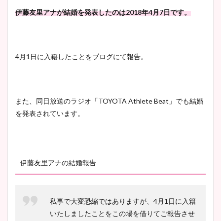
伊藤友里アナが結婚を発表したのは2018年4月7日です。
宇賀神メグアナのニット画像
まとめ！足も美脚でカップも
4月1日に入籍したことをブログにて報告。
凄い！
また、同日放送のラジオ「TOYOTA Athlete Beat」でも結婚
池谷実悠アナのメガネ画像が
を発表されています。
かわいい！カップや水着姿も
まとめた！
伊藤友里アナの結婚報告
私事で大変恐縮ではありますが、4月1日に入籍
いたしましたことをこの場を借りてご報告させ