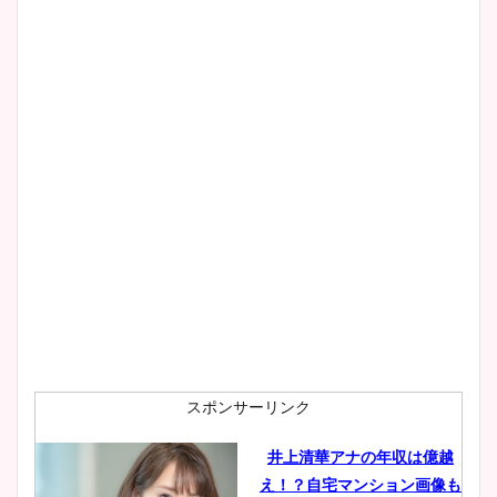
清水麻椰アナのかわいい画
像！身長やカップ、同期や
wikiプロフもチェック！
大家彩香アナのかわいいカッ
プ画像まとめ！同期や実家に
wikiプロフも！
安藤萌々アナのカップ画像や
ニット衣装まとめ！美足の筋
肉も凄い！
スポンサーリンク
井上清華アナの年収は億越
え！？自宅マンション画像も
鈴木唯の太ってた時の体重が