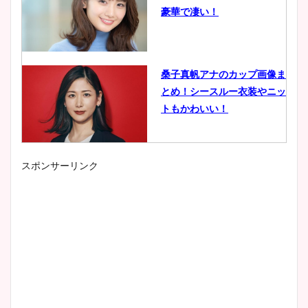
豪華で凄い！
桑子真帆アナのカップ画像ま
とめ！シースルー衣装やニッ
トもかわいい！
スポンサーリンク
小室瑛莉子のカップ画像まと
め！足が美脚でニット衣装も
かわいい！
清水麻椰アナのかわいい画
像！身長やカップ、同期や
wikiプロフもチェック！