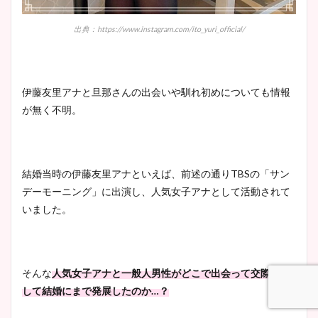
出典：https://www.instagram.com/ito_yuri_official/
豊島実季アナのカップ画像ま
とめ！美脚や水着姿に年齢も
調査！
伊藤友里アナと旦那さんの出会いや馴れ初めについても情報
が無く不明。
宇賀神メグアナのニット画像
まとめ！足も美脚でカップも
結婚当時の伊藤友里アナといえば、前述の通りTBSの「サン
凄い！
デーモーニング」に出演し、人気女子アナとして活動されて
いました。
池谷実悠アナのメガネ画像が
かわいい！カップや水着姿も
そんな
人気女子アナと一般人男性がどこで出会って交際、そ
まとめた！
して結婚にまで発展したのか…？