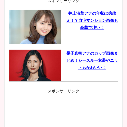
スポンサーリンク
井上清華アナの年収は億越
え！？自宅マンション画像も
豪華で凄い！
桑子真帆アナのカップ画像ま
とめ！シースルー衣装やニッ
トもかわいい！
スポンサーリンク
小室瑛莉子のカップ画像まと
め！足が美脚でニット衣装も
かわいい！