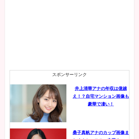
大家彩香アナのかわいいカッ
プ画像まとめ！同期や実家に
wikiプロフも！
安藤萌々アナのカップ画像や
ニット衣装まとめ！美足の筋
肉も凄い！
スポンサーリンク
井上清華アナの年収は億越
え！？自宅マンション画像も
鈴木唯の太ってた時の体重が
豪華で凄い！
ヤバすぎww原因や痩せたダ
イエット方は？昔と現在を画
像比較！
桑子真帆アナのカップ画像ま