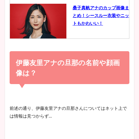
桑子真帆アナのカップ画像ま
とめ！シースルー衣装やニッ
豊島実季アナのカップ画像ま
トもかわいい！
とめ！美脚や水着姿に年齢も
調査！
小室瑛莉子のカップ画像まと
め！足が美脚でニット衣装も
伊藤友里アナの旦那の名前や顔画
宇賀神メグアナのニット画像
かわいい！
まとめ！足も美脚でカップも
像は？
凄い！
清水麻椰アナのかわいい画
像！身長やカップ、同期や
池谷実悠アナのメガネ画像が
前述の通り、伊藤友里アナの旦那さんについてはネット上で
wikiプロフもチェック！
かわいい！カップや水着姿も
は情報は見つからず…
まとめた！