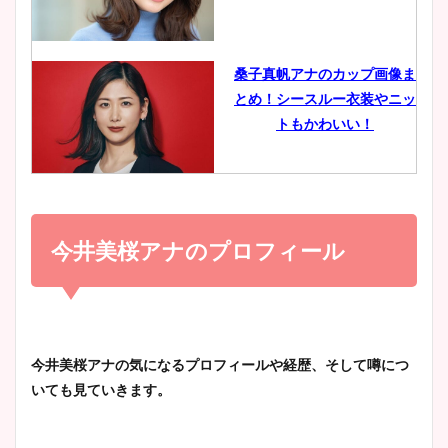
イエット方は？昔と現在を画
像比較！
桑子真帆アナのカップ画像ま
とめ！シースルー衣装やニッ
豊島実季アナのカップ画像ま
トもかわいい！
とめ！美脚や水着姿に年齢も
調査！
小室瑛莉子のカップ画像まと
め！足が美脚でニット衣装も
今井美桜アナのプロフィール
宇賀神メグアナのニット画像
かわいい！
まとめ！足も美脚でカップも
凄い！
清水麻椰アナのかわいい画
今井美桜アナの気になるプロフィールや経歴、そして噂につ
像！身長やカップ、同期や
いても見ていきます。
池谷実悠アナのメガネ画像が
wikiプロフもチェック！
かわいい！カップや水着姿も
まとめた！