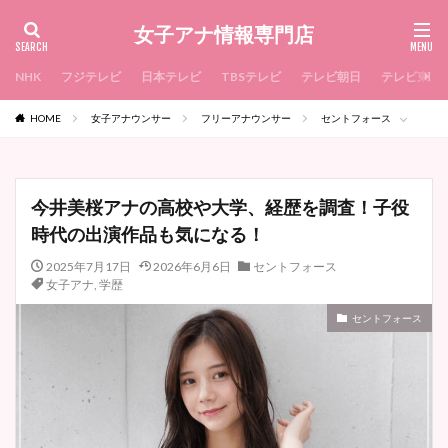
女子アナ情報専門店
NHK
フジテレビ
日本テレビ
TBSテレビ
テレビ朝日
テレビ東京
HOME
女子アナウンサー
フリーアナウンサー
セントフォース
今井美桜アナの高校や大学、経歴を調査！子役
時代の出演作品も気になる！
2025年7月17日
2026年6月6日
セントフォース
女子アナ
,
学歴
セントフォース