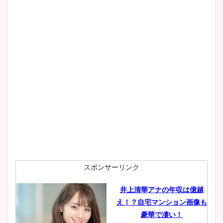
像！身長やカップ、同期や
wikiプロフもチェック！
大家彩香アナのかわいいカッ
プ画像まとめ！同期や実家に
wikiプロフも！
安藤萌々アナのカップ画像や
ニット衣装まとめ！美足の筋
肉も凄い！
スポンサーリンク
井上清華アナの年収は億越
え！？自宅マンション画像も
鈴木唯の太ってた時の体重が
豪華で凄い！
ヤバすぎww原因や痩せたダ