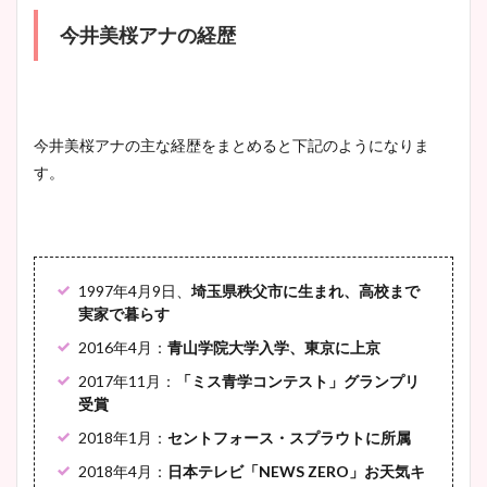
豊島実季アナのカップ画像ま
今井美桜アナの経歴
とめ！美脚や水着姿に年齢も
調査！
今井美桜アナの主な経歴をまとめると下記のようになりま
す。
宇賀神メグアナのニット画像
まとめ！足も美脚でカップも
凄い！
1997年4月9日、
埼玉県秩父市に生まれ、高校まで
実家で暮らす
池谷実悠アナのメガネ画像が
2016年4月：
青山学院大学入学、東京に上京
かわいい！カップや水着姿も
2017年11月：
「ミス青学コンテスト」グランプリ
まとめた！
受賞
2018年1月：
セントフォース・スプラウトに所属
2018年4月：
日本テレビ「NEWS ZERO」お天気キ