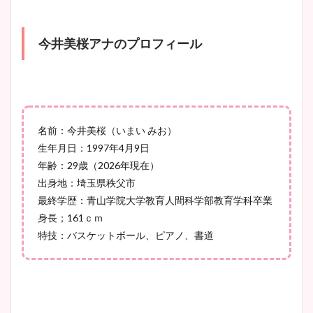
大家彩香アナのかわいいカッ
今井美桜アナのプロフィール
プ画像まとめ！同期や実家に
wikiプロフも！
名前：今井美桜（いまい みお）
安藤萌々アナのカップ画像や
生年月日：1997年4月9日
ニット衣装まとめ！美足の筋
年齢：29歳（2026年現在）
肉も凄い！
出身地：埼玉県秩父市
最終学歴：青山学院大学教育人間科学部教育学科卒業
身長；161ｃｍ
鈴木唯の太ってた時の体重が
特技：バスケットボール、ピアノ、書道
ヤバすぎww原因や痩せたダ
イエット方は？昔と現在を画
像比較！