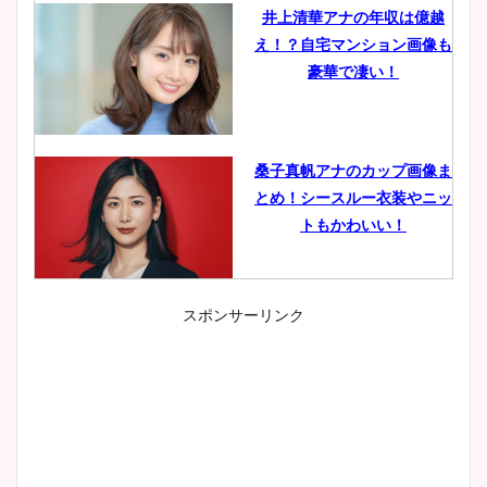
井上清華アナの年収は億越
え！？自宅マンション画像も
豪華で凄い！
桑子真帆アナのカップ画像ま
とめ！シースルー衣装やニッ
トもかわいい！
スポンサーリンク
小室瑛莉子のカップ画像まと
め！足が美脚でニット衣装も
かわいい！
清水麻椰アナのかわいい画