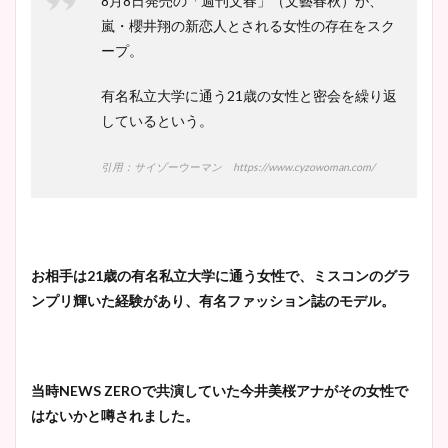
8月8日発売の「週刊文春」（文藝春秋）が、
嵐・櫻井翔の新恋人とされる女性の存在をスク
ープ。
有名私立大学に通う21歳の女性と密会を繰り返
しているという。
引用：サイゾーウーマン https://www.cyzowoman.com/
お相手は21歳の有名私立大学に通う女性で、ミスコンのグラ
ンプリ輝いた経験があり、有名ファッション誌のモデル。
当時NEWS ZEROで共演していた今井美桜アナがその女性で
はないかと噂されました。