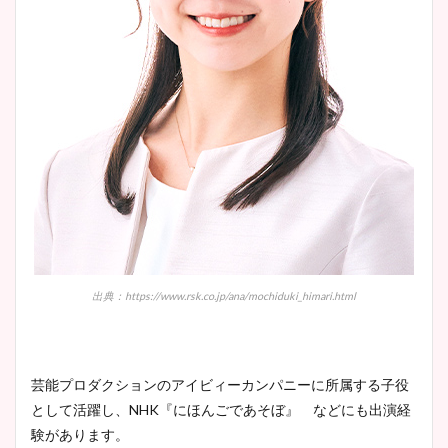
出典：https://www.rsk.co.jp/ana/mochiduki_himari.html
芸能プロダクションのアイビィーカンパニーに所属する子役
として活躍し、NHK『にほんごであそぼ』 などにも出演経
験があります。