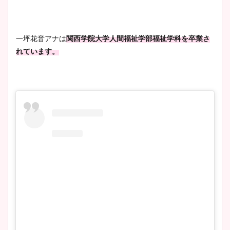
wikiプロフも！
一坪花音アナは
関西学院大学人間福祉学部福祉学科を卒業さ
れています。
安藤萌々アナのカップ画像や
ニット衣装まとめ！美足の筋
肉も凄い！
鈴木唯の太ってた時の体重が
ヤバすぎww原因や痩せたダ
イエット方は？昔と現在を画
像比較！
豊島実季アナのカップ画像ま
とめ！美脚や水着姿に年齢も
調査！