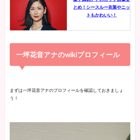
とめ！シースルー衣装やニッ
豊島実季アナのカップ画像ま
トもかわいい！
とめ！美脚や水着姿に年齢も
調査！
小室瑛莉子のカップ画像まと
め！足が美脚でニット衣装も
一坪花音アナの
wiki
プロフィール
宇賀神メグアナのニット画像
かわいい！
まとめ！足も美脚でカップも
凄い！
清水麻椰アナのかわいい画
まずは一坪花音アナのプロフィールを確認しておきましょ
像！身長やカップ、同期や
う！
池谷実悠アナのメガネ画像が
wikiプロフもチェック！
かわいい！カップや水着姿も
まとめた！
大家彩香アナのかわいいカッ
プ画像まとめ！同期や実家に