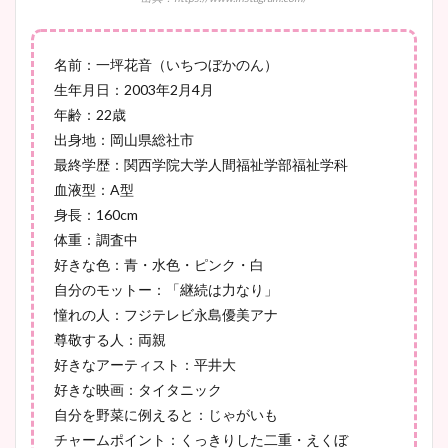
名前：一坪花音（いちつぼかのん）
生年月日：2003年2月4月
宇賀神メグアナのニット画像
年齢：22歳
まとめ！足も美脚でカップも
出身地：岡山県総社市
凄い！
最終学歴：関西学院大学人間福祉学部福祉学科
血液型：A型
身長：160cm
池谷実悠アナのメガネ画像が
体重：調査中
かわいい！カップや水着姿も
好きな色：青・水色・ピンク・白
まとめた！
自分のモットー：「継続は力なり」
憧れの人：フジテレビ永島優美アナ
尊敬する人：両親
好きなアーティスト：平井大
好きな映画：タイタニック
自分を野菜に例えると：じゃがいも
チャームポイント：くっきりした二重・えくぼ