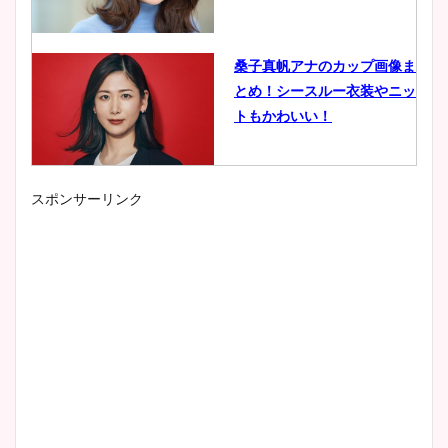
桑子真帆アナのカップ画像ま
とめ！シースルー衣装やニッ
トもかわいい！
スポンサーリンク
小室瑛莉子のカップ画像まと
め！足が美脚でニット衣装も
かわいい！
清水麻椰アナのかわいい画
像！身長やカップ、同期や
wikiプロフもチェック！