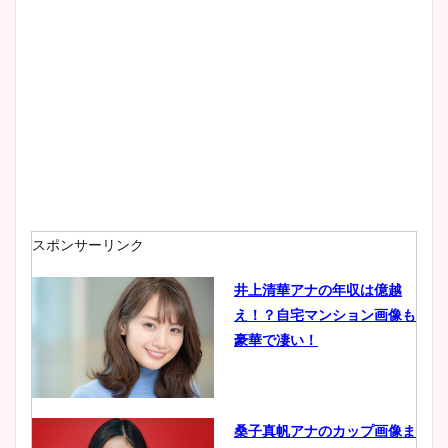
大家彩香アナのかわいいカッ
プ画像まとめ！同期や実家に
wikiプロフも！
安藤萌々アナのカップ画像や
ニット衣装まとめ！美足の筋
肉も凄い！
スポンサーリンク
井上清華アナの年収は億越
え！？自宅マンション画像も
鈴木唯の太ってた時の体重が
豪華で凄い！
ヤバすぎww原因や痩せたダ
イエット方は？昔と現在を画
像比較！
桑子真帆アナのカップ画像ま