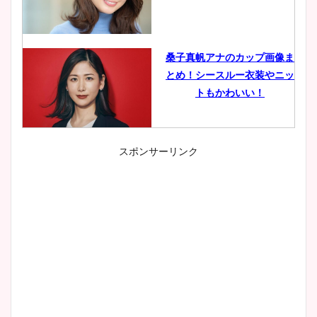
桑子真帆アナのカップ画像ま
とめ！シースルー衣装やニッ
トもかわいい！
スポンサーリンク
小室瑛莉子のカップ画像まと
め！足が美脚でニット衣装も
かわいい！
清水麻椰アナのかわいい画
像！身長やカップ、同期や
wikiプロフもチェック！