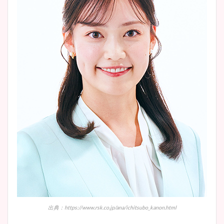
出典：https://www.rsk.co.jp/ana/ichitsubo_kanon.html