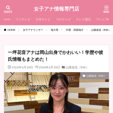
女子アナ情報専門店
NHK
フジテレビ
日本テレビ
TBSテレビ
テレビ朝日
テレビ東京
HOME
女子アナウンサー
地方局
中国・四国地方
山陽放送（RSK）
一坪花音アナは岡山出身でかわいい！学歴や彼
氏情報もまとめた！
2026年6月18日
2026年6月18日
山陽放送（RSK）
山陽放送（RSK）