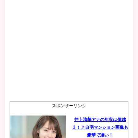
スポンサーリンク
井上清華アナの年収は億越
え！？自宅マンション画像も
豪華で凄い！