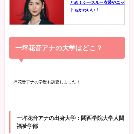
とめ！シースルー衣装やニッ
豊島実季アナのカップ画像ま
トもかわいい！
とめ！美脚や水着姿に年齢も
調査！
小室瑛莉子のカップ画像まと
め！足が美脚でニット衣装も
一坪花音アナの大学はどこ？
宇賀神メグアナのニット画像
かわいい！
まとめ！足も美脚でカップも
凄い！
清水麻椰アナのかわいい画
一坪花音アナの学歴も調査しました！
像！身長やカップ、同期や
池谷実悠アナのメガネ画像が
wikiプロフもチェック！
かわいい！カップや水着姿も
まとめた！
一坪花音アナの出身大学：関西学院大学人間
大家彩香アナのかわいいカッ
福祉学部
プ画像まとめ！同期や実家に