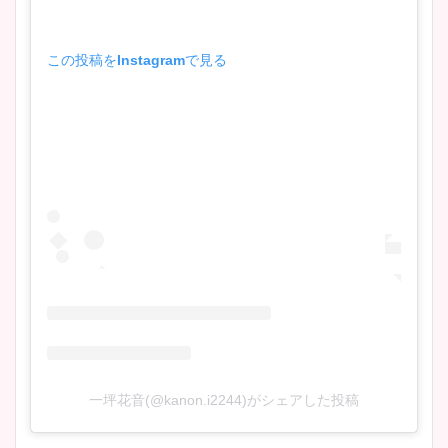
この投稿をInstagramで見る
宇賀神メグアナのニット画像
まとめ！足も美脚でカップも
凄い！
池谷実悠アナのメガネ画像が
かわいい！カップや水着姿も
まとめた！
一坪花音(@kanon.i2244)がシェアした投稿