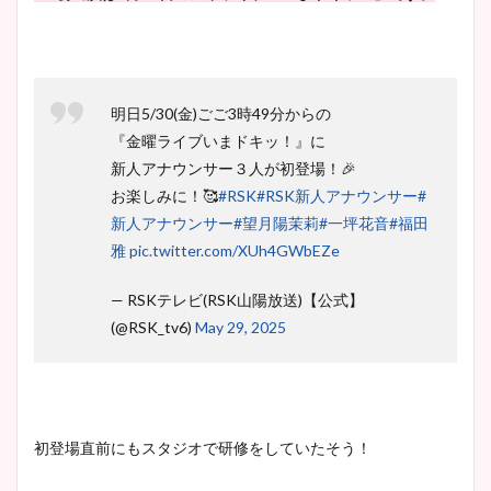
明日5/30(金)ごご3時49分からの
『金曜ライブいまドキッ！』に
新人アナウンサー３人が初登場！🎉
お楽しみに！🥰
#RSK
#RSK新人アナウンサー
#
新人アナウンサー
#望月陽茉莉
#一坪花音
#福田
雅
pic.twitter.com/XUh4GWbEZe
— RSKテレビ(RSK山陽放送)【公式】
(@RSK_tv6)
May 29, 2025
初登場直前にもスタジオで研修をしていたそう！