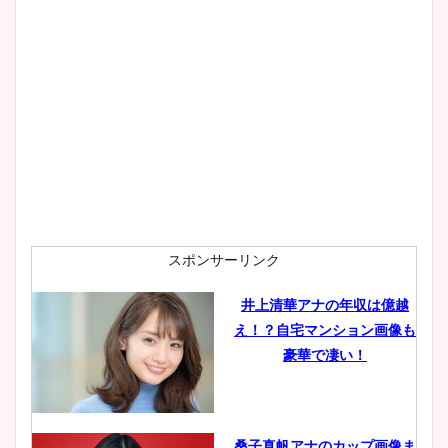
大家彩香アナのかわいいカッ
プ画像まとめ！同期や実家に
wikiプロフも！
安藤萌々アナのカップ画像や
ニット衣装まとめ！美足の筋
肉も凄い！
スポンサーリンク
井上清華アナの年収は億越
え！？自宅マンション画像も
鈴木唯の太ってた時の体重が
豪華で凄い！
ヤバすぎww原因や痩せたダ
イエット方は？昔と現在を画
像比較！
桑子真帆アナのカップ画像ま