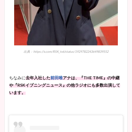
出典：https://x.com/RSK_tv6/status/1929782243649839552
ちなみに
去年入社した
前田唯
アナは、『THE TIME』の中継
や『RSKイブニングニュース』の他ラジオにも多数出演して
います。