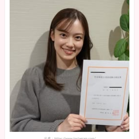
wikiプロフも！
安藤萌々アナのカップ画像や
ニット衣装まとめ！美足の筋
肉も凄い！
鈴木唯の太ってた時の体重が
ヤバすぎww原因や痩せたダ
イエット方は？昔と現在を画
像比較！
豊島実季アナのカップ画像ま
とめ！美脚や水着姿に年齢も
出典：https://www.instagram.com/
調査！