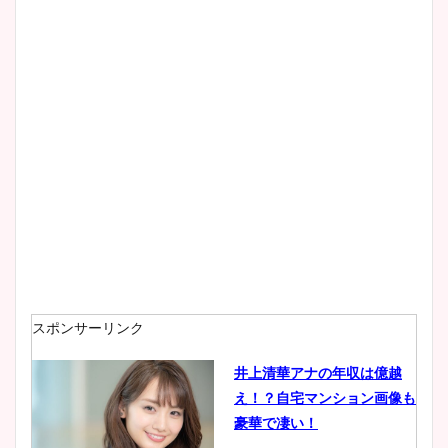
スポンサーリンク
井上清華アナの年収は億越
え！？自宅マンション画像も
豪華で凄い！