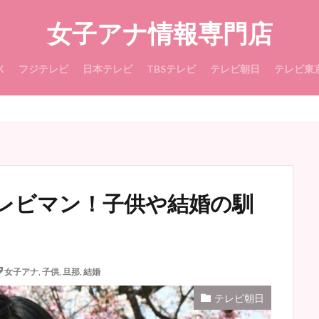
女子アナ情報専門店
K
フジテレビ
日本テレビ
TBSテレビ
テレビ朝日
テレビ東
レビマン！子供や結婚の馴
女子アナ
,
子供
,
旦那
,
結婚
テレビ朝日