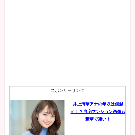
wikiプロフもチェック！
大家彩香アナのかわいいカッ
プ画像まとめ！同期や実家に
wikiプロフも！
安藤萌々アナのカップ画像や
ニット衣装まとめ！美足の筋
肉も凄い！
スポンサーリンク
井上清華アナの年収は億越
え！？自宅マンション画像も
鈴木唯の太ってた時の体重が
豪華で凄い！
ヤバすぎww原因や痩せたダ
イエット方は？昔と現在を画