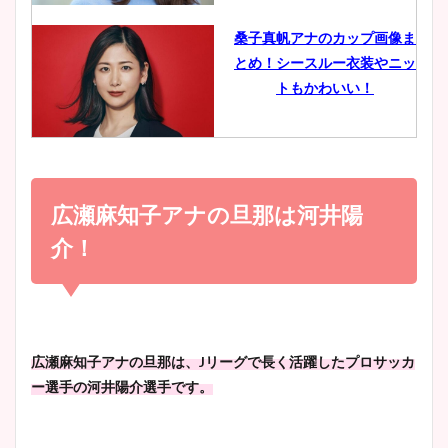
像比較！
桑子真帆アナのカップ画像ま
とめ！シースルー衣装やニッ
豊島実季アナのカップ画像ま
トもかわいい！
とめ！美脚や水着姿に年齢も
調査！
小室瑛莉子のカップ画像まと
め！足が美脚でニット衣装も
広瀬麻知子アナの旦那は河井陽
宇賀神メグアナのニット画像
かわいい！
まとめ！足も美脚でカップも
介！
凄い！
清水麻椰アナのかわいい画
像！身長やカップ、同期や
池谷実悠アナのメガネ画像が
広瀬麻知子アナの旦那は、Jリーグで長く活躍したプロサッカ
wikiプロフもチェック！
かわいい！カップや水着姿も
ー選手の河井陽介選手です。
まとめた！