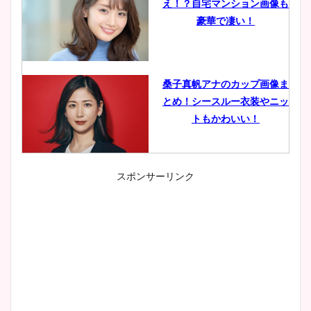
え！？自宅マンション画像も
豪華で凄い！
桑子真帆アナのカップ画像ま
とめ！シースルー衣装やニッ
トもかわいい！
スポンサーリンク
小室瑛莉子のカップ画像まと
め！足が美脚でニット衣装も
かわいい！
清水麻椰アナのかわいい画
像！身長やカップ、同期や