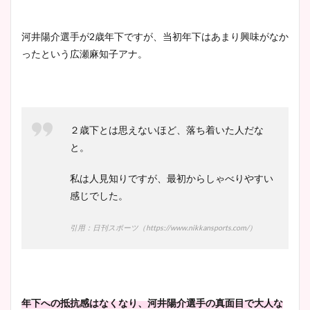
ヤバすぎww原因や痩せたダ
イエット方は？昔と現在を画
河井陽介選手が2歳年下ですが、当初年下はあまり興味がなか
像比較！
ったという広瀬麻知子アナ。
豊島実季アナのカップ画像ま
とめ！美脚や水着姿に年齢も
調査！
２歳下とは思えないほど、落ち着いた人だな
と。
私は人見知りですが、最初からしゃべりやすい
宇賀神メグアナのニット画像
感じでした。
まとめ！足も美脚でカップも
凄い！
引用：日刊スポーツ（https://www.nikkansports.com/）
池谷実悠アナのメガネ画像が
かわいい！カップや水着姿も
年下への抵抗感はなくなり、河井陽介選手の真面目で大人な