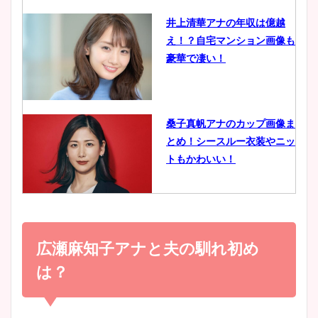
井上清華アナの年収は億越
え！？自宅マンション画像も
鈴木唯の太ってた時の体重が
豪華で凄い！
ヤバすぎww原因や痩せたダ
イエット方は？昔と現在を画
像比較！
桑子真帆アナのカップ画像ま
とめ！シースルー衣装やニッ
豊島実季アナのカップ画像ま
トもかわいい！
とめ！美脚や水着姿に年齢も
調査！
小室瑛莉子のカップ画像まと
め！足が美脚でニット衣装も
広瀬麻知子アナと夫の馴れ初め
宇賀神メグアナのニット画像
かわいい！
まとめ！足も美脚でカップも
は？
凄い！