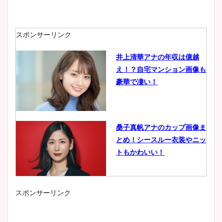
スポンサーリンク
井上清華アナの年収は億越
え！？自宅マンション画像も
豪華で凄い！
桑子真帆アナのカップ画像ま
とめ！シースルー衣装やニッ
トもかわいい！
スポンサーリンク
小室瑛莉子のカップ画像まと
め！足が美脚でニット衣装も
かわいい！