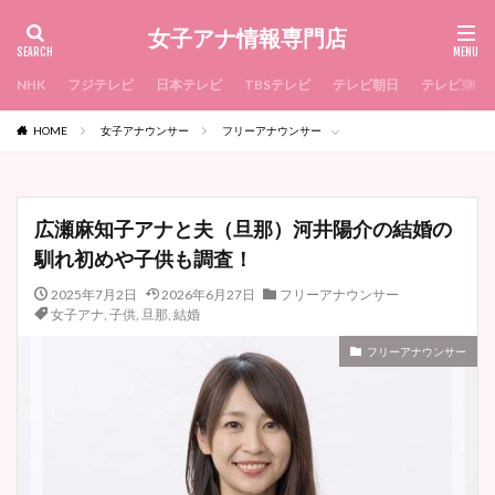
女子アナ情報専門店
NHK
フジテレビ
日本テレビ
TBSテレビ
テレビ朝日
テレビ東京
HOME
女子アナウンサー
フリーアナウンサー
広瀬麻知子アナと夫（旦那）河井陽介の結婚の
馴れ初めや子供も調査！
2025年7月2日
2026年6月27日
フリーアナウンサー
女子アナ
,
子供
,
旦那
,
結婚
フリーアナウンサー