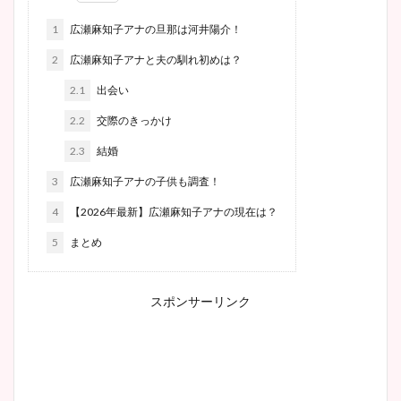
1
広瀬麻知子アナの旦那は河井陽介！
2
広瀬麻知子アナと夫の馴れ初めは？
2.1
出会い
2.2
交際のきっかけ
2.3
結婚
3
広瀬麻知子アナの子供も調査！
4
【2026年最新】広瀬麻知子アナの現在は？
5
まとめ
スポンサーリンク