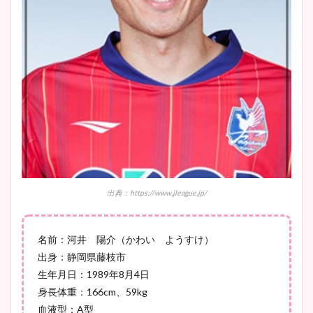
とめ！美脚や水着姿に年齢も
調査！
宇賀神メグアナのニット画像
まとめ！足も美脚でカップも
凄い！
池谷実悠アナのメガネ画像が
出典：https://www.jleague.jp/
かわいい！カップや水着姿も
まとめた！
名前：河井 陽介（かわい ようすけ）
出身：静岡県藤枝市
生年月日：1989年8月4日
身長体重：166cm、59kg
血液型：A型