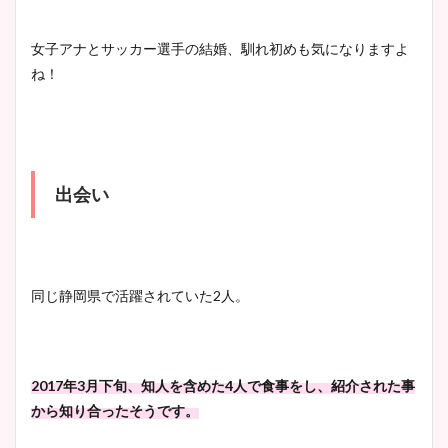
清水麻椰アナのかわいい画
像！身長やカップ、同期や
池谷実悠アナのメガネ画像が
女子アナとサッカー選手の結婚、馴れ初めも気になりますよ
wikiプロフもチェック！
かわいい！カップや水着姿も
ね！
まとめた！
大家彩香アナのかわいいカッ
プ画像まとめ！同期や実家に
出会い
wikiプロフも！
安藤萌々アナのカップ画像や
同じ静岡県で活躍されていた2人。
ニット衣装まとめ！美足の筋
肉も凄い！
2017年3月下旬、知人を含めた4人で食事をし、紹介された事
から知り合ったそうです。
鈴木唯の太ってた時の体重が