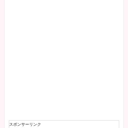
清水麻椰アナのかわいい画
像！身長やカップ、同期や
wikiプロフもチェック！
大家彩香アナのかわいいカッ
プ画像まとめ！同期や実家に
wikiプロフも！
安藤萌々アナのカップ画像や
ニット衣装まとめ！美足の筋
肉も凄い！
スポンサーリンク