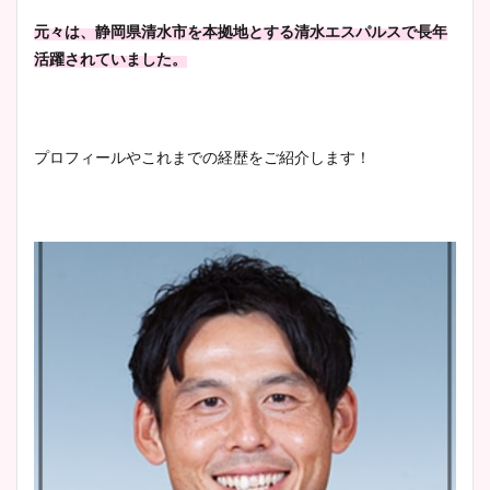
大家彩香アナのかわいいカッ
元々は、静岡県清水市を本拠地とする清水エスパルスで長年
プ画像まとめ！同期や実家に
活躍されていました。
wikiプロフも！
プロフィールやこれまでの経歴をご紹介します！
安藤萌々アナのカップ画像や
ニット衣装まとめ！美足の筋
肉も凄い！
鈴木唯の太ってた時の体重が
ヤバすぎww原因や痩せたダ
イエット方は？昔と現在を画
像比較！
豊島実季アナのカップ画像ま