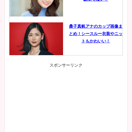
桑子真帆アナのカップ画像ま
とめ！シースルー衣装やニッ
トもかわいい！
スポンサーリンク
小室瑛莉子のカップ画像まと
め！足が美脚でニット衣装も
かわいい！
清水麻椰アナのかわいい画
像！身長やカップ、同期や
wikiプロフもチェック！