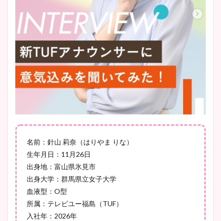
ニット衣装まとめ！美足の筋
肉も凄い！
鈴木唯の太ってた時の体重が
ヤバすぎww原因や痩せたダ
イエット方は？昔と現在を画
像比較！
豊島実季アナのカップ画像ま
名前：針山 莉奈（はりやま りな）
とめ！美脚や水着姿に年齢も
生年月日：11月26日
調査！
出身地：富山県氷見市
出身大学：群馬県立女子大学
血液型：O型
所属：テレビユー福島（TUF）
宇賀神メグアナのニット画像
入社年：2026年
まとめ！足も美脚でカップも