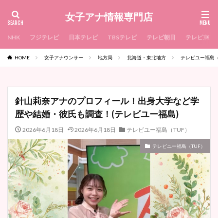
女子アナ情報専門店
NHK
フジテレビ
日本テレビ
TBSテレビ
テレビ朝日
テレビ東京
HOME
女子アナウンサー
地方局
北海道・東北地方
テレビユー福島（
針山莉奈アナのプロフィール！出身大学など学
歴や結婚・彼氏も調査！(テレビユー福島)
2026年6月18日
2026年6月18日
テレビユー福島（TUF）
テレビユー福島（TUF）