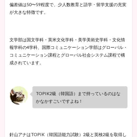
ヤバすぎww原因や痩せたダ
偏差値は50〜59程度で、少人数教育と語学・留学支援の充実
イエット方は？昔と現在を画
が大きな特徴です。
像比較！
豊島実季アナのカップ画像ま
文学部は国文学科・英米文化学科・美学美術史学科・文化情
とめ！美脚や水着姿に年齢も
報学科の4学科、国際コミュニケーション学部はグローバル・
調査！
コミュニケーション課程とグローバル社会システム課程で構
成されています。
宇賀神メグアナのニット画像
まとめ！足も美脚でカップも
TOPIK2級（韓国語）まで持っているのはな
凄い！
かなかすごいですよね！
池谷実悠アナのメガネ画像が
かわいい！カップや水着姿も
針山アナはTOPIK（韓国語能力試験）2級と英検2級を取得し