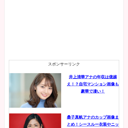
スポンサーリンク
井上清華アナの年収は億越
え！？自宅マンション画像も
豪華で凄い！
桑子真帆アナのカップ画像ま
とめ！シースルー衣装やニッ