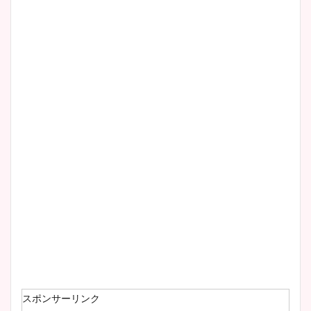
清水麻椰アナのかわいい画
像！身長やカップ、同期や
wikiプロフもチェック！
大家彩香アナのかわいいカッ
プ画像まとめ！同期や実家に
wikiプロフも！
安藤萌々アナのカップ画像や
ニット衣装まとめ！美足の筋
肉も凄い！
スポンサーリンク