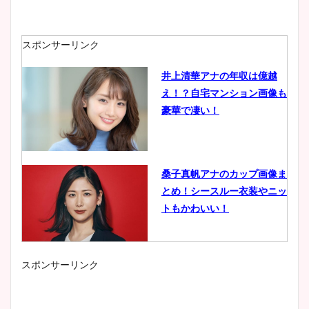
スポンサーリンク
井上清華アナの年収は億越
え！？自宅マンション画像も
豪華で凄い！
桑子真帆アナのカップ画像ま
とめ！シースルー衣装やニッ
トもかわいい！
スポンサーリンク
小室瑛莉子のカップ画像まと
め！足が美脚でニット衣装も
かわいい！