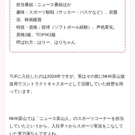
担当番組：ニュース番組ほか
凄い！
趣味：スポーツ観戦（サッカー・バスケなど）、岩盤
浴、映画鑑賞
特技・資格：投球（ソフトボール経験）、声色変化、
池谷実悠アナのメガネ画像が
英検2級、TOPIK2級
かわいい！カップや水着姿も
呼ばれ方：はりー、はりちゃん
まとめた！
TUFに入社したのは2026年ですが、実はその前にNHK富山放
送局でコントラクトキャスターとして活躍していた経歴を持
っています。
NHK富山では「ニュース富山人」のスポーツコーナーを担当
していたというから、入社早々からスポーツ実況をこなして
いた実力派なんですよね。