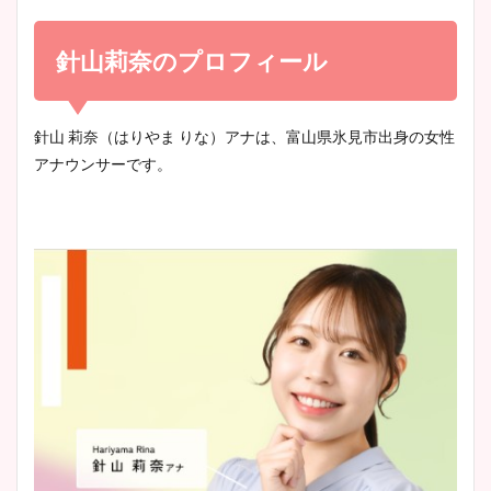
小室瑛莉子のカップ画像まと
め！足が美脚でニット衣装も
針山莉奈のプロフィール
宇賀神メグアナのニット画像
かわいい！
まとめ！足も美脚でカップも
凄い！
針山 莉奈（はりやま りな）アナは、富山県氷見市出身の女性
アナウンサーです。
清水麻椰アナのかわいい画
像！身長やカップ、同期や
池谷実悠アナのメガネ画像が
wikiプロフもチェック！
かわいい！カップや水着姿も
まとめた！
大家彩香アナのかわいいカッ
プ画像まとめ！同期や実家に
wikiプロフも！
安藤萌々アナのカップ画像や