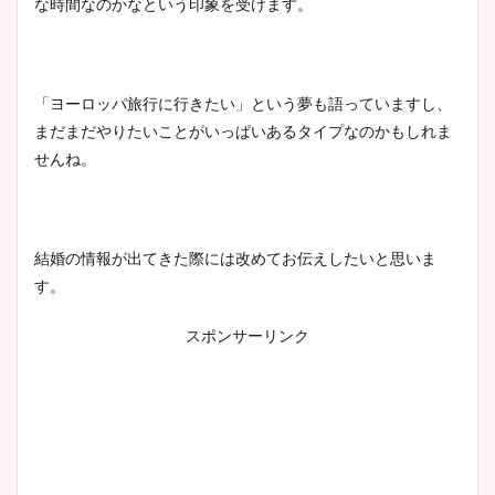
な時間なのかなという印象を受けます。
鈴木唯の太ってた時の体重が
ヤバすぎww原因や痩せたダ
イエット方は？昔と現在を画
「ヨーロッパ旅行に行きたい」という夢も語っていますし、
像比較！
まだまだやりたいことがいっぱいあるタイプなのかもしれま
せんね。
豊島実季アナのカップ画像ま
とめ！美脚や水着姿に年齢も
調査！
結婚の情報が出てきた際には改めてお伝えしたいと思いま
す。
宇賀神メグアナのニット画像
スポンサーリンク
まとめ！足も美脚でカップも
凄い！
池谷実悠アナのメガネ画像が