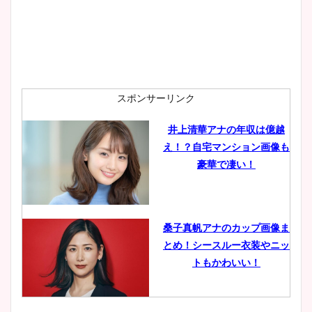
安藤萌々アナのカップ画像や
ニット衣装まとめ！美足の筋
肉も凄い！
スポンサーリンク
井上清華アナの年収は億越
え！？自宅マンション画像も
鈴木唯の太ってた時の体重が
豪華で凄い！
ヤバすぎww原因や痩せたダ
イエット方は？昔と現在を画
像比較！
桑子真帆アナのカップ画像ま
とめ！シースルー衣装やニッ
豊島実季アナのカップ画像ま
トもかわいい！
とめ！美脚や水着姿に年齢も
調査！