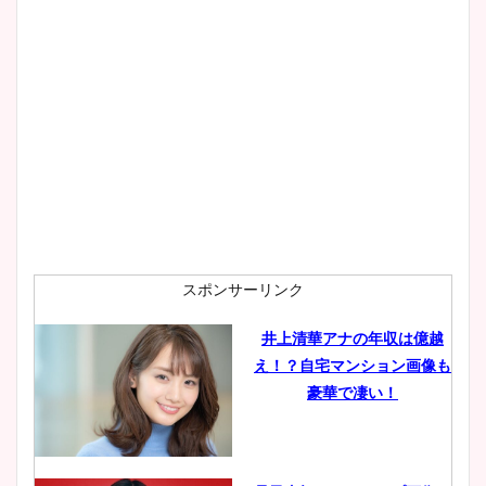
大家彩香アナのかわいいカッ
プ画像まとめ！同期や実家に
wikiプロフも！
安藤萌々アナのカップ画像や
ニット衣装まとめ！美足の筋
肉も凄い！
スポンサーリンク
井上清華アナの年収は億越
え！？自宅マンション画像も
鈴木唯の太ってた時の体重が
豪華で凄い！
ヤバすぎww原因や痩せたダ
イエット方は？昔と現在を画
像比較！