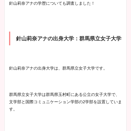
清水麻椰アナのかわいい画
針山莉奈アナの学歴についても調査しました！
像！身長やカップ、同期や
池谷実悠アナのメガネ画像が
wikiプロフもチェック！
かわいい！カップや水着姿も
まとめた！
針山莉奈アナの出身大学：群馬県立女子大学
大家彩香アナのかわいいカッ
プ画像まとめ！同期や実家に
wikiプロフも！
針山莉奈アナの出身大学は、群馬県立女子大学です。
安藤萌々アナのカップ画像や
ニット衣装まとめ！美足の筋
群馬県立女子大学は群馬県玉村町にある公立の女子大学で、
肉も凄い！
文学部と国際コミュニケーション学部の2学部を設置していま
す。
鈴木唯の太ってた時の体重が