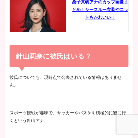
桑子真帆アナのカップ画像ま
とめ！シースルー衣装やニッ
豊島実季アナのカップ画像ま
トもかわいい！
とめ！美脚や水着姿に年齢も
調査！
小室瑛莉子のカップ画像まと
め！足が美脚でニット衣装も
針山莉奈に彼氏はいる？
宇賀神メグアナのニット画像
かわいい！
まとめ！足も美脚でカップも
凄い！
彼氏についても、現時点で公表されている情報はありませ
ん。
清水麻椰アナのかわいい画
像！身長やカップ、同期や
池谷実悠アナのメガネ画像が
wikiプロフもチェック！
かわいい！カップや水着姿も
スポーツ観戦が趣味で、サッカーやバスケを積極的に観に行
まとめた！
くという針山アナ。
大家彩香アナのかわいいカッ