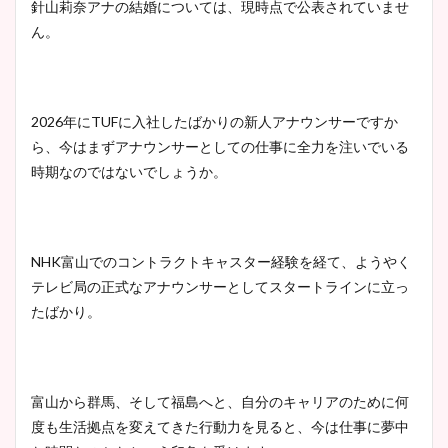
針山莉奈アナの結婚については、現時点で公表されていませ
ん。
清水麻椰アナのかわいい画
像！身長やカップ、同期や
池谷実悠アナのメガネ画像が
wikiプロフもチェック！
かわいい！カップや水着姿も
2026年にTUFに入社したばかりの新人アナウンサーですか
まとめた！
ら、今はまずアナウンサーとしての仕事に全力を注いでいる
時期なのではないでしょうか。
大家彩香アナのかわいいカッ
プ画像まとめ！同期や実家に
wikiプロフも！
NHK富山でのコントラクトキャスター経験を経て、ようやく
テレビ局の正式なアナウンサーとしてスタートラインに立っ
たばかり。
安藤萌々アナのカップ画像や
ニット衣装まとめ！美足の筋
肉も凄い！
富山から群馬、そして福島へと、自分のキャリアのために何
度も生活拠点を変えてきた行動力を見ると、今は仕事に夢中