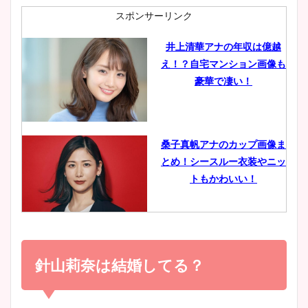
肉も凄い！
スポンサーリンク
井上清華アナの年収は億越
え！？自宅マンション画像も
鈴木唯の太ってた時の体重が
豪華で凄い！
ヤバすぎww原因や痩せたダ
イエット方は？昔と現在を画
像比較！
桑子真帆アナのカップ画像ま
とめ！シースルー衣装やニッ
豊島実季アナのカップ画像ま
トもかわいい！
とめ！美脚や水着姿に年齢も
調査！
小室瑛莉子のカップ画像まと
め！足が美脚でニット衣装も
針山莉奈は結婚してる？
宇賀神メグアナのニット画像
かわいい！
まとめ！足も美脚でカップも
凄い！