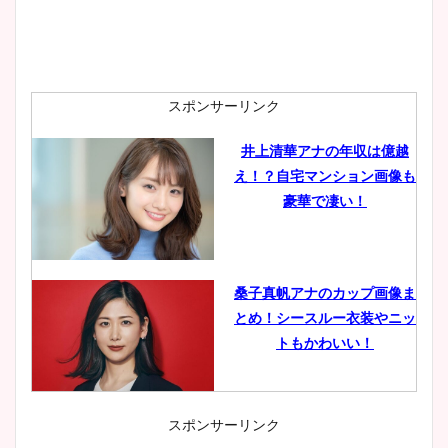
スポンサーリンク
井上清華アナの年収は億越
え！？自宅マンション画像も
豪華で凄い！
桑子真帆アナのカップ画像ま
とめ！シースルー衣装やニッ
トもかわいい！
スポンサーリンク
小室瑛莉子のカップ画像まと