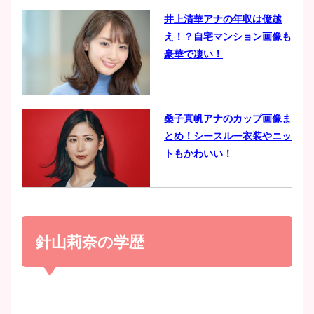
井上清華アナの年収は億越
え！？自宅マンション画像も
鈴木唯の太ってた時の体重が
豪華で凄い！
ヤバすぎww原因や痩せたダ
イエット方は？昔と現在を画
像比較！
桑子真帆アナのカップ画像ま
とめ！シースルー衣装やニッ
豊島実季アナのカップ画像ま
トもかわいい！
とめ！美脚や水着姿に年齢も
調査！
小室瑛莉子のカップ画像まと
め！足が美脚でニット衣装も
針山莉奈の学歴
宇賀神メグアナのニット画像
かわいい！
まとめ！足も美脚でカップも
凄い！