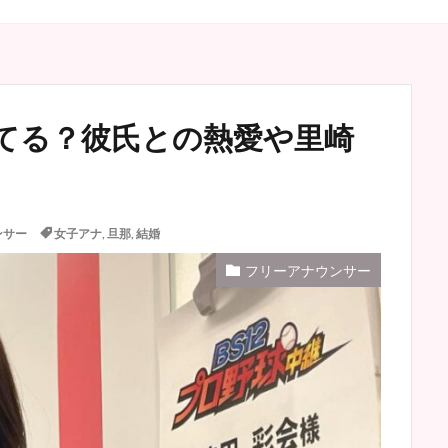
てる？彼氏との熱愛や里崎
ンサー
女子アナ
,
旦那
,
結婚
フリーアナウンサー