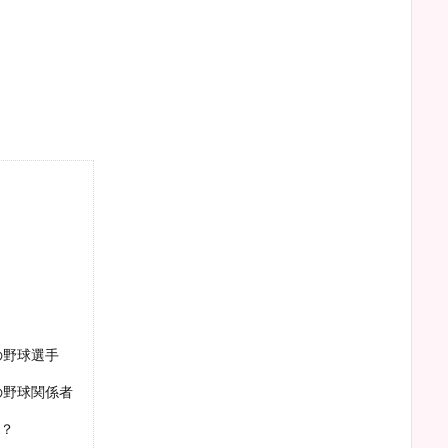
の野球選手
の野球関係者
？