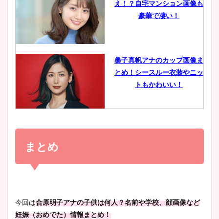
え！？自宅マンション画像も
鈴木唯の太ってた時の体重が
豪華で凄い！
ヤバすぎww原因や痩せたダ
イエット方は？昔と現在を画
像比較！
桑子真帆アナのカップ画像ま
とめ！シースルー衣装やニッ
豊島実季アナのカップ画像ま
トもかわいい！
とめ！美脚や水着姿に年齢も
調査！
小室瑛莉子のカップ画像まと
め！足が美脚でニット衣装も
まとめ
宇賀神メグアナのニット画像
かわいい！
まとめ！足も美脚でカップも
凄い！
清水麻椰アナのかわいい画
今回は
合原明子アナの子供は何人？名前や学校、顔画像など
像！身長やカップ、同期や
妊娠（おめでた）情報まとめ！
池谷実悠アナのメガネ画像が