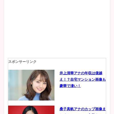
大家彩香アナのかわいいカッ
プ画像まとめ！同期や実家に
wikiプロフも！
安藤萌々アナのカップ画像や
ニット衣装まとめ！美足の筋
肉も凄い！
スポンサーリンク
井上清華アナの年収は億越
え！？自宅マンション画像も
鈴木唯の太ってた時の体重が
豪華で凄い！
ヤバすぎww原因や痩せたダ
イエット方は？昔と現在を画
像比較！
桑子真帆アナのカップ画像ま