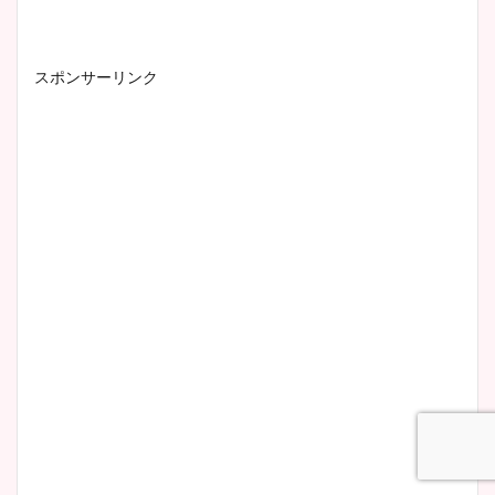
像比較！
スポンサーリンク
豊島実季アナのカップ画像ま
とめ！美脚や水着姿に年齢も
調査！
宇賀神メグアナのニット画像
まとめ！足も美脚でカップも
凄い！
池谷実悠アナのメガネ画像が
かわいい！カップや水着姿も
まとめた！