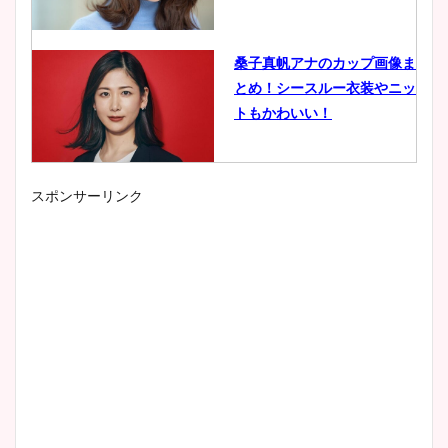
桑子真帆アナのカップ画像ま
とめ！シースルー衣装やニッ
トもかわいい！
スポンサーリンク
小室瑛莉子のカップ画像まと
め！足が美脚でニット衣装も
かわいい！
清水麻椰アナのかわいい画
像！身長やカップ、同期や
wikiプロフもチェック！