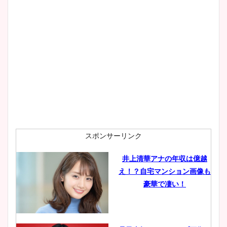
大家彩香アナのかわいいカッ
プ画像まとめ！同期や実家に
wikiプロフも！
安藤萌々アナのカップ画像や
ニット衣装まとめ！美足の筋
肉も凄い！
スポンサーリンク
井上清華アナの年収は億越
え！？自宅マンション画像も
鈴木唯の太ってた時の体重が
豪華で凄い！
ヤバすぎww原因や痩せたダ
イエット方は？昔と現在を画
像比較！