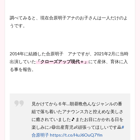
調査！
調べてみると、現在合原明子アナのお子さんは一人だけのよ
うです。
宇賀神メグアナのニット画像
まとめ！足も美脚でカップも
凄い！
2014年に結婚した合原明子 アナですが、2021年2月に当時
出演していた
「クローズアップ現代＋」
にて産休、育休に入
る事を報告。
池谷実悠アナのメガネ画像が
かわいい！カップや水着姿も
まとめた！
見かけてから６年…朝昼晩色んなジャンルの番
組で落ち着いたアナウンス力と控えめな美しさ
に癒されていました🎵またお目にかかれる日を
楽しみに♪😄出産育児👶頑張ってほしいです🙇
#
合原明子
https://t.co/HuJ6OuQ7Ym