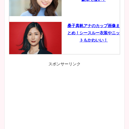
桑子真帆アナのカップ画像ま
とめ！シースルー衣装やニッ
トもかわいい！
スポンサーリンク
小室瑛莉子のカップ画像まと
め！足が美脚でニット衣装も
かわいい！
清水麻椰アナのかわいい画
像！身長やカップ、同期や
wikiプロフもチェック！