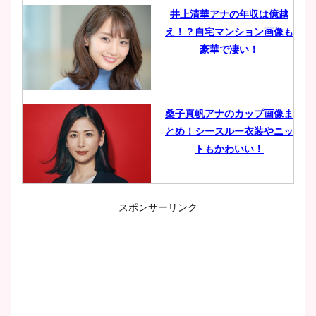
井上清華アナの年収は億越
え！？自宅マンション画像も
豪華で凄い！
桑子真帆アナのカップ画像ま
とめ！シースルー衣装やニッ
トもかわいい！
スポンサーリンク
小室瑛莉子のカップ画像まと
め！足が美脚でニット衣装も
かわいい！
清水麻椰アナのかわいい画