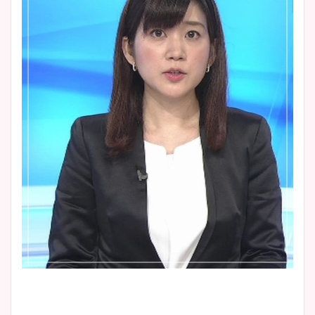
大家彩香アナのかわいいカッ
プ画像まとめ！同期や実家に
wikiプロフも！
安藤萌々アナのカップ画像や
ニット衣装まとめ！美足の筋
肉も凄い！
鈴木唯の太ってた時の体重が
ヤバすぎww原因や痩せたダ
イエット方は？昔と現在を画
像比較！