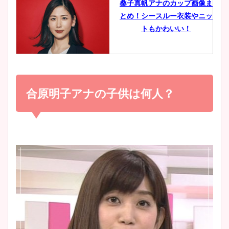
桑子真帆アナのカップ画像ま
とめ！シースルー衣装やニッ
豊島実季アナのカップ画像ま
トもかわいい！
とめ！美脚や水着姿に年齢も
調査！
小室瑛莉子のカップ画像まと
め！足が美脚でニット衣装も
合原明子アナの子供は何人？
宇賀神メグアナのニット画像
かわいい！
まとめ！足も美脚でカップも
凄い！
清水麻椰アナのかわいい画
像！身長やカップ、同期や
池谷実悠アナのメガネ画像が
wikiプロフもチェック！
かわいい！カップや水着姿も
まとめた！
大家彩香アナのかわいいカッ