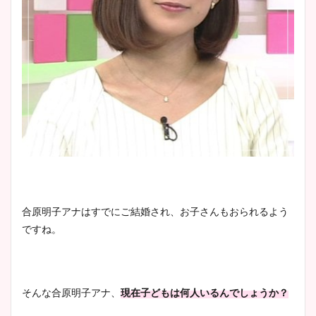
プ画像まとめ！同期や実家に
wikiプロフも！
安藤萌々アナのカップ画像や
ニット衣装まとめ！美足の筋
肉も凄い！
鈴木唯の太ってた時の体重が
ヤバすぎww原因や痩せたダ
合原明子アナはすでにご結婚され、お子さんもおられるよう
イエット方は？昔と現在を画
ですね。
像比較！
豊島実季アナのカップ画像ま
そんな合原明子アナ、
現在子どもは何人いるんでしょうか？
とめ！美脚や水着姿に年齢も