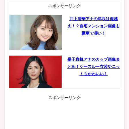
スポンサーリンク
井上清華アナの年収は億越
え！？自宅マンション画像も
豪華で凄い！
桑子真帆アナのカップ画像ま
とめ！シースルー衣装やニッ
トもかわいい！
スポンサーリンク
小室瑛莉子のカップ画像まと
め！足が美脚でニット衣装も
かわいい！