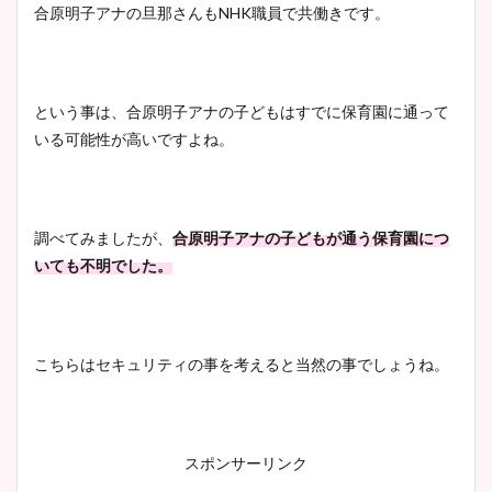
合原明子アナの旦那さんもNHK職員で共働きです。
豊島実季アナのカップ画像ま
とめ！美脚や水着姿に年齢も
調査！
という事は、合原明子アナの子どもはすでに保育園に通って
いる可能性が高いですよね。
宇賀神メグアナのニット画像
まとめ！足も美脚でカップも
調べてみましたが、
合原明子アナの子どもが通う保育園につ
凄い！
いても不明でした。
池谷実悠アナのメガネ画像が
こちらはセキュリティの事を考えると当然の事でしょうね。
かわいい！カップや水着姿も
まとめた！
スポンサーリンク