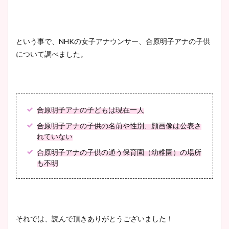
wikiプロフもチェック！
かわいい！カップや水着姿も
まとめた！
という事で、NHKの女子アナウンサー、合原明子アナの子供
大家彩香アナのかわいいカッ
について調べました。
プ画像まとめ！同期や実家に
wikiプロフも！
合原明子アナの子どもは現在一人
安藤萌々アナのカップ画像や
合原明子アナの子供の名前や性別、顔画像は公表さ
ニット衣装まとめ！美足の筋
れていない
肉も凄い！
合原明子アナの子供の通う保育園（幼稚園）の場所
も不明
鈴木唯の太ってた時の体重が
ヤバすぎww原因や痩せたダ
それでは、読んで頂きありがとうございました！
イエット方は？昔と現在を画