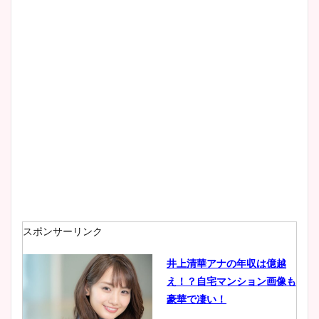
スポンサーリンク
井上清華アナの年収は億越
え！？自宅マンション画像も
豪華で凄い！