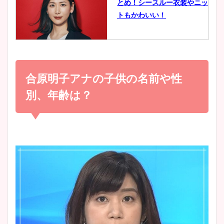
とめ！シースルー衣装やニッ
豊島実季アナのカップ画像ま
トもかわいい！
とめ！美脚や水着姿に年齢も
調査！
小室瑛莉子のカップ画像まと
め！足が美脚でニット衣装も
合原明子アナの子供の名前や性
宇賀神メグアナのニット画像
かわいい！
まとめ！足も美脚でカップも
別、年齢は？
凄い！
清水麻椰アナのかわいい画
像！身長やカップ、同期や
池谷実悠アナのメガネ画像が
wikiプロフもチェック！
かわいい！カップや水着姿も
まとめた！
大家彩香アナのかわいいカッ
プ画像まとめ！同期や実家に