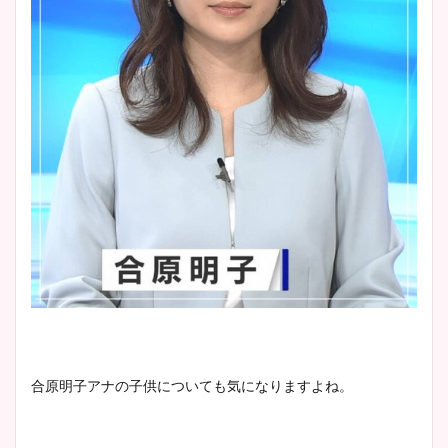
wikiプロフも！
安藤萌々アナのカップ画像や
ニット衣装まとめ！美足の筋
肉も凄い！
鈴木唯の太ってた時の体重が
ヤバすぎww原因や痩せたダ
イエット方は？昔と現在を画
像比較！
豊島実季アナのカップ画像ま
合原明子アナの子供についても気になりますよね。
とめ！美脚や水着姿に年齢も
調査！