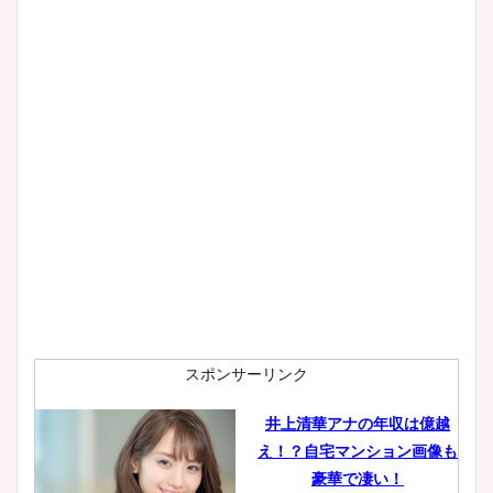
像！身長やカップ、同期や
wikiプロフもチェック！
大家彩香アナのかわいいカッ
プ画像まとめ！同期や実家に
wikiプロフも！
安藤萌々アナのカップ画像や
ニット衣装まとめ！美足の筋
肉も凄い！
スポンサーリンク
井上清華アナの年収は億越
え！？自宅マンション画像も
鈴木唯の太ってた時の体重が
豪華で凄い！
ヤバすぎww原因や痩せたダ