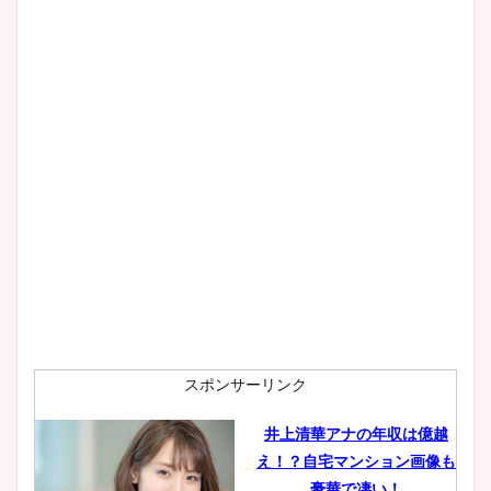
スポンサーリンク
井上清華アナの年収は億越
え！？自宅マンション画像も
豪華で凄い！