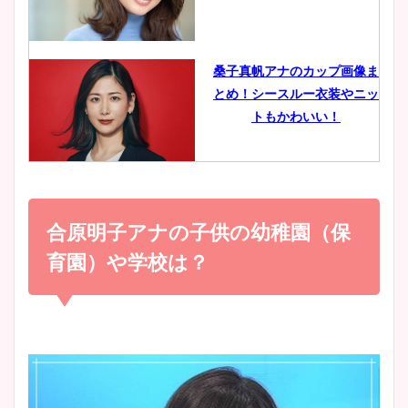
イエット方は？昔と現在を画
像比較！
桑子真帆アナのカップ画像ま
とめ！シースルー衣装やニッ
豊島実季アナのカップ画像ま
トもかわいい！
とめ！美脚や水着姿に年齢も
調査！
小室瑛莉子のカップ画像まと
め！足が美脚でニット衣装も
合原明子アナの子供の幼稚園（保
宇賀神メグアナのニット画像
かわいい！
まとめ！足も美脚でカップも
育園）や学校は？
凄い！
清水麻椰アナのかわいい画
像！身長やカップ、同期や
池谷実悠アナのメガネ画像が
wikiプロフもチェック！
かわいい！カップや水着姿も
まとめた！