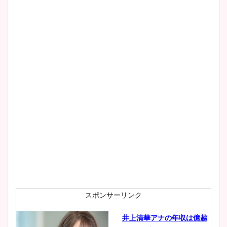
清水麻椰アナのかわいい画
像！身長やカップ、同期や
wikiプロフもチェック！
大家彩香アナのかわいいカッ
プ画像まとめ！同期や実家に
wikiプロフも！
安藤萌々アナのカップ画像や
ニット衣装まとめ！美足の筋
肉も凄い！
スポンサーリンク
井上清華アナの年収は億越