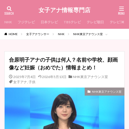
女子アナ情報専門店
NHK
フジテレビ
日本テレビ
TBSテレビ
テレビ朝日
テレビ東京
HOME
女子アナウンサー
NHK
NHK東京アナウンス室
合原明子アナの子供は何人？名前や学校、顔画
像など妊娠（おめでた）情報まとめ！
2025年7月4日
2026年5月13日
NHK東京アナウンス室
女子アナ
,
子供
NHK東京アナウンス室