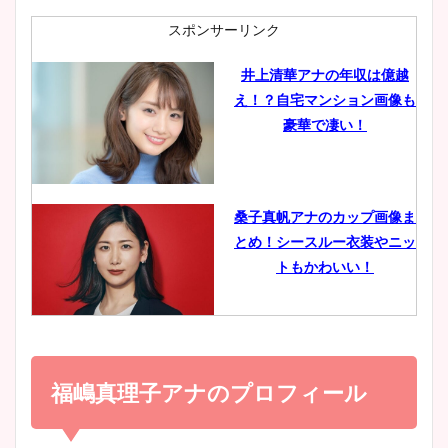
肉も凄い！
スポンサーリンク
井上清華アナの年収は億越
え！？自宅マンション画像も
鈴木唯の太ってた時の体重が
豪華で凄い！
ヤバすぎww原因や痩せたダ
イエット方は？昔と現在を画
像比較！
桑子真帆アナのカップ画像ま
とめ！シースルー衣装やニッ
豊島実季アナのカップ画像ま
トもかわいい！
とめ！美脚や水着姿に年齢も
調査！
小室瑛莉子のカップ画像まと
め！足が美脚でニット衣装も
福嶋真理子アナのプロフィール
宇賀神メグアナのニット画像
かわいい！
まとめ！足も美脚でカップも
凄い！