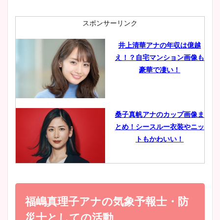
ニット衣装まとめ！美足の筋
肉も凄い！
スポンサーリンク
井上清華アナの年収は億越
え！？自宅マンション画像も
鈴木唯の太ってた時の体重が
豪華で凄い！
ヤバすぎww原因や痩せたダ
イエット方は？昔と現在を画
像比較！
桑子真帆アナのカップ画像ま
とめ！シースルー衣装やニッ
豊島実季アナのカップ画像ま
トもかわいい！
とめ！美脚や水着姿に年齢も
調査！
小室瑛莉子のカップ画像まと
め！足が美脚でニット衣装も
福嶋真理子アナの気象予報士・防
宇賀神メグアナのニット画像
かわいい！
まとめ！足も美脚でカップも
災士としての活動