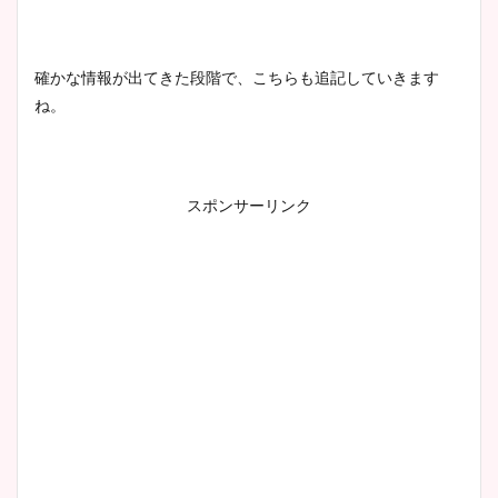
豊島実季アナのカップ画像ま
確かな情報が出てきた段階で、こちらも追記していきます
とめ！美脚や水着姿に年齢も
ね。
調査！
スポンサーリンク
宇賀神メグアナのニット画像
まとめ！足も美脚でカップも
凄い！
池谷実悠アナのメガネ画像が
かわいい！カップや水着姿も
まとめた！