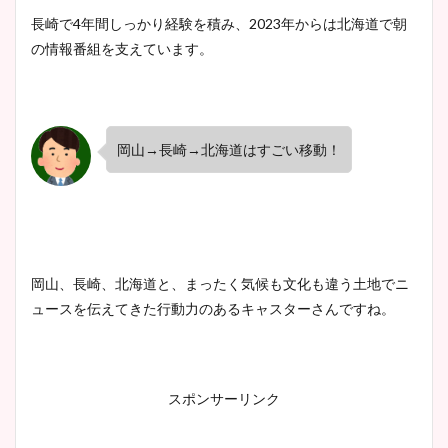
長崎で4年間しっかり経験を積み、2023年からは北海道で朝
豊島実季アナのカップ画像ま
の情報番組を支えています。
とめ！美脚や水着姿に年齢も
調査！
岡山→長崎→北海道はすごい移動！
宇賀神メグアナのニット画像
まとめ！足も美脚でカップも
凄い！
岡山、長崎、北海道と、まったく気候も文化も違う土地でニ
ュースを伝えてきた行動力のあるキャスターさんですね。
池谷実悠アナのメガネ画像が
かわいい！カップや水着姿も
まとめた！
スポンサーリンク