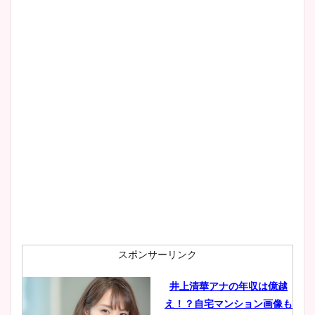
清水麻椰アナのかわいい画
像！身長やカップ、同期や
wikiプロフもチェック！
大家彩香アナのかわいいカッ
プ画像まとめ！同期や実家に
wikiプロフも！
安藤萌々アナのカップ画像や
ニット衣装まとめ！美足の筋
肉も凄い！
スポンサーリンク
井上清華アナの年収は億越
え！？自宅マンション画像も
鈴木唯の太ってた時の体重が