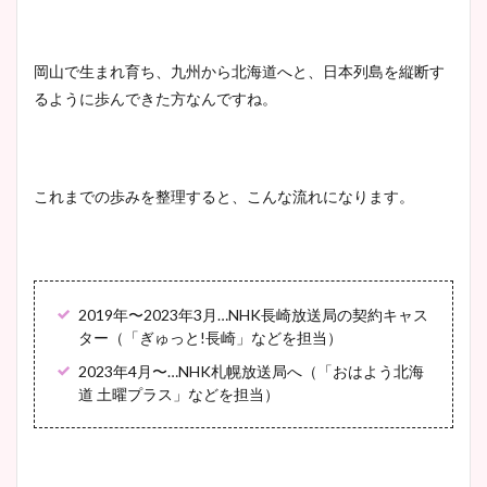
大家彩香アナのかわいいカッ
岡山で生まれ育ち、九州から北海道へと、日本列島を縦断す
プ画像まとめ！同期や実家に
るように歩んできた方なんですね。
wikiプロフも！
これまでの歩みを整理すると、こんな流れになります。
安藤萌々アナのカップ画像や
ニット衣装まとめ！美足の筋
肉も凄い！
2019年〜2023年3月…NHK長崎放送局の契約キャス
ター（「ぎゅっと!長崎」などを担当）
鈴木唯の太ってた時の体重が
2023年4月〜…NHK札幌放送局へ（「おはよう北海
ヤバすぎww原因や痩せたダ
道 土曜プラス」などを担当）
イエット方は？昔と現在を画
像比較！