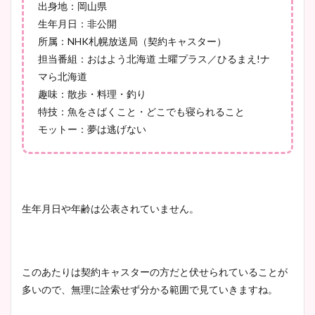
宇賀神メグアナのニット画像
出身地：岡山県
まとめ！足も美脚でカップも
生年月日：非公開
凄い！
所属：NHK札幌放送局（契約キャスター）
担当番組：おはよう北海道 土曜プラス／ひるまえ!ナ
マら北海道
趣味：散歩・料理・釣り
池谷実悠アナのメガネ画像が
特技：魚をさばくこと・どこでも寝られること
かわいい！カップや水着姿も
モットー：夢は逃げない
まとめた！
生年月日や年齢は公表されていません。
このあたりは契約キャスターの方だと伏せられていることが
多いので、無理に詮索せず分かる範囲で見ていきますね。