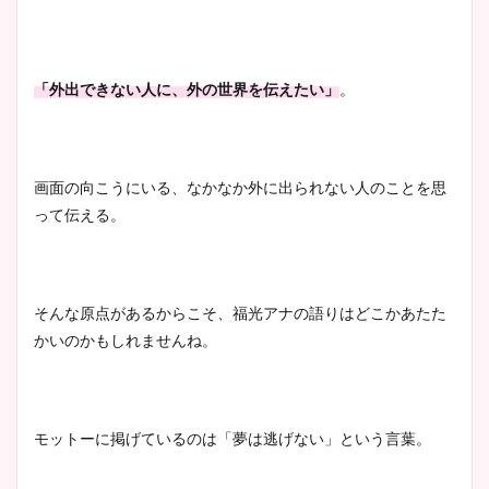
安藤萌々アナのカップ画像や
ニット衣装まとめ！美足の筋
肉も凄い！
「外出できない人に、外の世界を伝えたい」
。
鈴木唯の太ってた時の体重が
ヤバすぎww原因や痩せたダ
画面の向こうにいる、なかなか外に出られない人のことを思
イエット方は？昔と現在を画
って伝える。
像比較！
豊島実季アナのカップ画像ま
そんな原点があるからこそ、福光アナの語りはどこかあたた
とめ！美脚や水着姿に年齢も
かいのかもしれませんね。
調査！
モットーに掲げているのは「夢は逃げない」という言葉。
宇賀神メグアナのニット画像