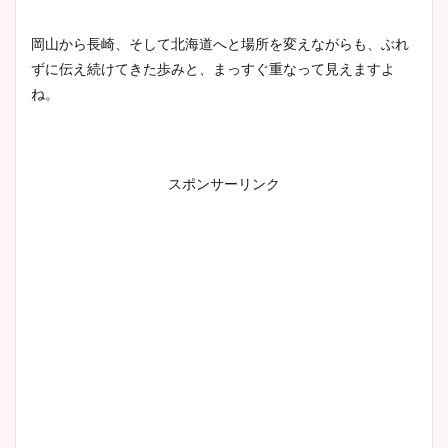
まとめ！足も美脚でカップも
凄い！
岡山から長崎、そして北海道へと場所を変えながらも、ぶれ
ずに伝え続けてきた歩みと、まっすぐ重なって見えますよ
ね。
池谷実悠アナのメガネ画像が
かわいい！カップや水着姿も
まとめた！
スポンサーリンク