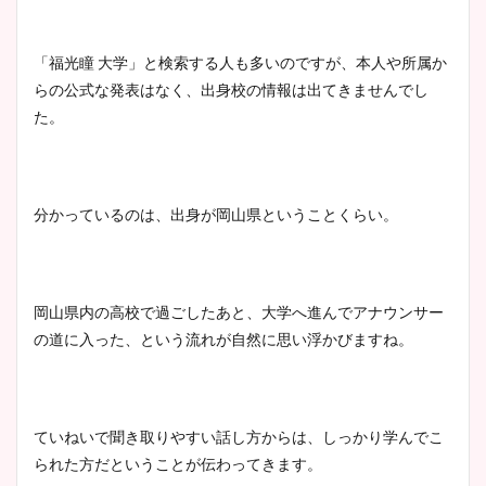
まとめた！
「福光瞳 大学」と検索する人も多いのですが、本人や所属か
大家彩香アナのかわいいカッ
らの公式な発表はなく、出身校の情報は出てきませんでし
プ画像まとめ！同期や実家に
た。
wikiプロフも！
分かっているのは、出身が岡山県ということくらい。
安藤萌々アナのカップ画像や
ニット衣装まとめ！美足の筋
肉も凄い！
岡山県内の高校で過ごしたあと、大学へ進んでアナウンサー
の道に入った、という流れが自然に思い浮かびますね。
鈴木唯の太ってた時の体重が
ヤバすぎww原因や痩せたダ
ていねいで聞き取りやすい話し方からは、しっかり学んでこ
イエット方は？昔と現在を画
られた方だということが伝わってきます。
像比較！