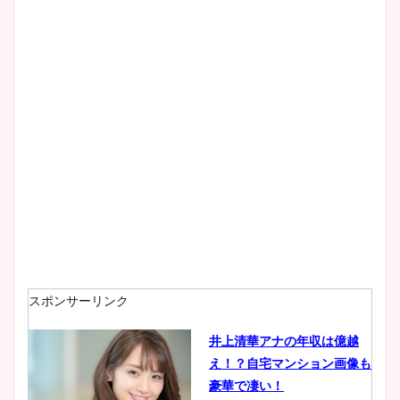
像！身長やカップ、同期や
wikiプロフもチェック！
大家彩香アナのかわいいカッ
プ画像まとめ！同期や実家に
wikiプロフも！
安藤萌々アナのカップ画像や
ニット衣装まとめ！美足の筋
肉も凄い！
スポンサーリンク
井上清華アナの年収は億越
え！？自宅マンション画像も
鈴木唯の太ってた時の体重が
豪華で凄い！
ヤバすぎww原因や痩せたダ