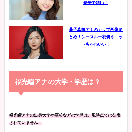
豪華で凄い！
ヤバすぎww原因や痩せたダ
イエット方は？昔と現在を画
像比較！
桑子真帆アナのカップ画像ま
とめ！シースルー衣装やニッ
豊島実季アナのカップ画像ま
トもかわいい！
とめ！美脚や水着姿に年齢も
調査！
小室瑛莉子のカップ画像まと
め！足が美脚でニット衣装も
福光瞳アナの大学・学歴は？
宇賀神メグアナのニット画像
かわいい！
まとめ！足も美脚でカップも
凄い！
清水麻椰アナのかわいい画
福光瞳アナの出身大学や高校などの学歴は、現時点では公表
像！身長やカップ、同期や
されていません。
池谷実悠アナのメガネ画像が
wikiプロフもチェック！
かわいい！カップや水着姿も