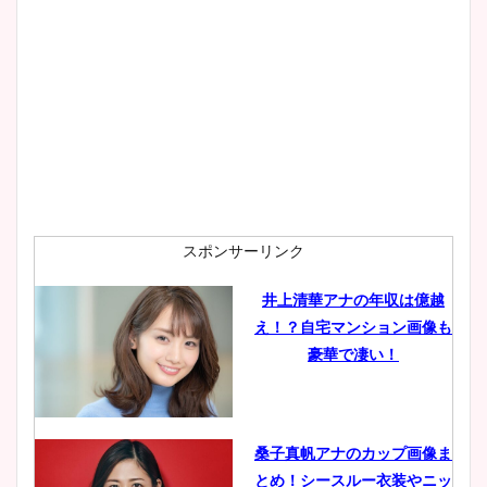
スポンサーリンク
井上清華アナの年収は億越
え！？自宅マンション画像も
豪華で凄い！
桑子真帆アナのカップ画像ま
とめ！シースルー衣装やニッ