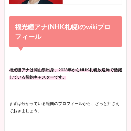
小室瑛莉子のカップ画像まと
め！足が美脚でニット衣装も
福光瞳アナ(NHK札幌)のwikiプロ
宇賀神メグアナのニット画像
かわいい！
まとめ！足も美脚でカップも
フィール
凄い！
清水麻椰アナのかわいい画
像！身長やカップ、同期や
池谷実悠アナのメガネ画像が
福光瞳アナは岡山県出身、2023年からNHK札幌放送局で活躍
wikiプロフもチェック！
かわいい！カップや水着姿も
している契約キャスターです。
まとめた！
大家彩香アナのかわいいカッ
まずは分かっている範囲のプロフィールから、ざっと押さえ
プ画像まとめ！同期や実家に
ておきましょう。
wikiプロフも！