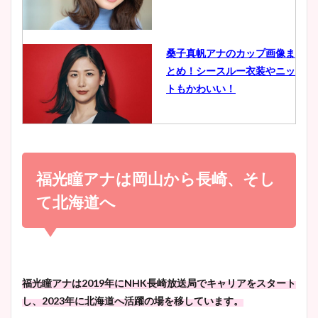
イエット方は？昔と現在を画
像比較！
桑子真帆アナのカップ画像ま
とめ！シースルー衣装やニッ
豊島実季アナのカップ画像ま
トもかわいい！
とめ！美脚や水着姿に年齢も
調査！
小室瑛莉子のカップ画像まと
め！足が美脚でニット衣装も
福光瞳アナは岡山から長崎、そし
宇賀神メグアナのニット画像
かわいい！
まとめ！足も美脚でカップも
て北海道へ
凄い！
清水麻椰アナのかわいい画
像！身長やカップ、同期や
池谷実悠アナのメガネ画像が
福光瞳アナは2019年にNHK長崎放送局でキャリアをスタート
wikiプロフもチェック！
かわいい！カップや水着姿も
し、2023年に北海道へ活躍の場を移しています。
まとめた！