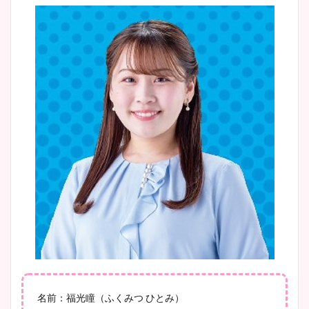
安藤萌々アナのカップ画像や
ニット衣装まとめ！美足の筋
肉も凄い！
鈴木唯の太ってた時の体重が
ヤバすぎww原因や痩せたダ
イエット方は？昔と現在を画
像比較！
豊島実季アナのカップ画像ま
とめ！美脚や水着姿に年齢も
調査！
名前：福光瞳（ふくみつ ひとみ）