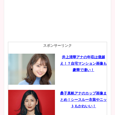
wikiプロフも！
安藤萌々アナのカップ画像や
ニット衣装まとめ！美足の筋
肉も凄い！
スポンサーリンク
井上清華アナの年収は億越
え！？自宅マンション画像も
鈴木唯の太ってた時の体重が
豪華で凄い！
ヤバすぎww原因や痩せたダ
イエット方は？昔と現在を画
像比較！
桑子真帆アナのカップ画像ま
とめ！シースルー衣装やニッ
豊島実季アナのカップ画像ま
トもかわいい！
とめ！美脚や水着姿に年齢も
調査！