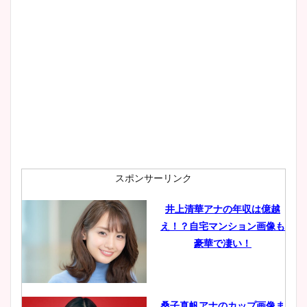
スポンサーリンク
井上清華アナの年収は億越
え！？自宅マンション画像も
豪華で凄い！
桑子真帆アナのカップ画像ま