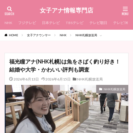
女子アナ情報専門店
NHK
フジテレビ
日本テレビ
TBSテレビ
テレビ朝日
テレビ東京
HOME
女子アナウンサー
NHK
NHK札幌放送局
福光瞳アナ(NHK札幌)は魚をさばく釣り好き！
結婚や大学・かわいい評判も調査
2026年6月13日
2026年6月15日
NHK札幌放送局
NHK札幌放送局