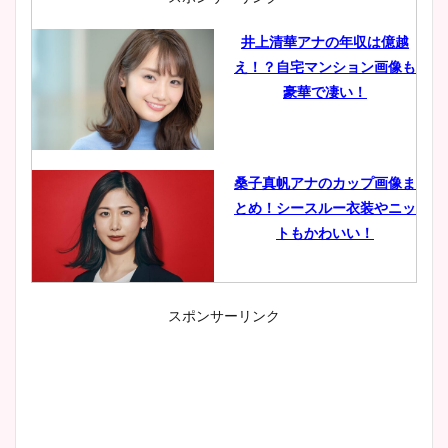
井上清華アナの年収は億越
え！？自宅マンション画像も
豪華で凄い！
桑子真帆アナのカップ画像ま
とめ！シースルー衣装やニッ
トもかわいい！
スポンサーリンク
小室瑛莉子のカップ画像まと
め！足が美脚でニット衣装も
かわいい！