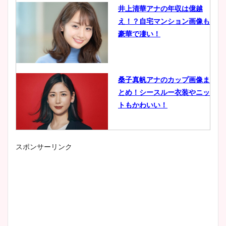
井上清華アナの年収は億越
え！？自宅マンション画像も
豪華で凄い！
桑子真帆アナのカップ画像ま
とめ！シースルー衣装やニッ
トもかわいい！
スポンサーリンク
小室瑛莉子のカップ画像まと
め！足が美脚でニット衣装も
かわいい！
清水麻椰アナのかわいい画