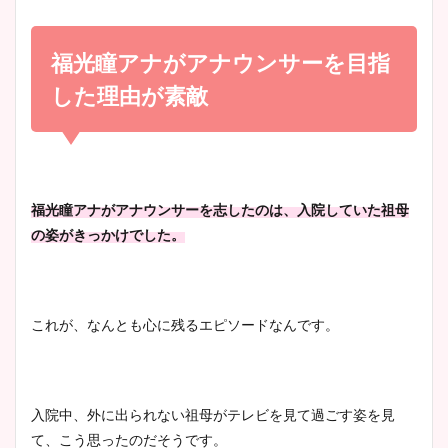
小室瑛莉子のカップ画像まと
め！足が美脚でニット衣装も
福光瞳アナがアナウンサーを目指
宇賀神メグアナのニット画像
かわいい！
まとめ！足も美脚でカップも
した理由が素敵
凄い！
清水麻椰アナのかわいい画
像！身長やカップ、同期や
池谷実悠アナのメガネ画像が
福光瞳アナがアナウンサーを志したのは、入院していた祖母
wikiプロフもチェック！
かわいい！カップや水着姿も
の姿がきっかけでした。
まとめた！
大家彩香アナのかわいいカッ
これが、なんとも心に残るエピソードなんです。
プ画像まとめ！同期や実家に
wikiプロフも！
入院中、外に出られない祖母がテレビを見て過ごす姿を見
て、こう思ったのだそうです。