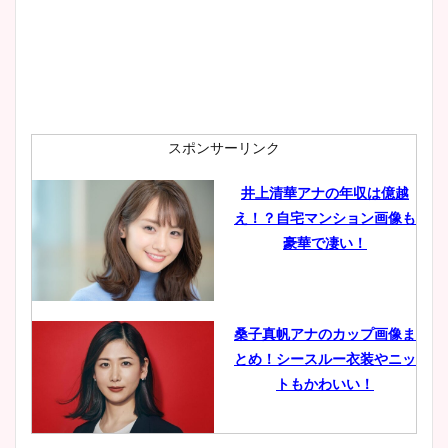
安藤萌々アナのカップ画像や
ニット衣装まとめ！美足の筋
肉も凄い！
スポンサーリンク
井上清華アナの年収は億越
え！？自宅マンション画像も
鈴木唯の太ってた時の体重が
豪華で凄い！
ヤバすぎww原因や痩せたダ
イエット方は？昔と現在を画
像比較！
桑子真帆アナのカップ画像ま
とめ！シースルー衣装やニッ
豊島実季アナのカップ画像ま
トもかわいい！
とめ！美脚や水着姿に年齢も
調査！