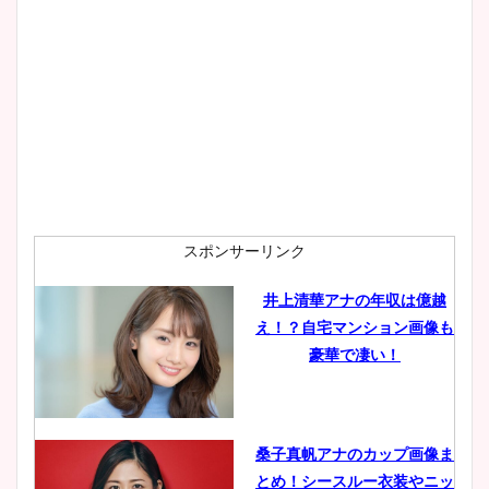
スポンサーリンク
井上清華アナの年収は億越
え！？自宅マンション画像も
豪華で凄い！
桑子真帆アナのカップ画像ま
とめ！シースルー衣装やニッ