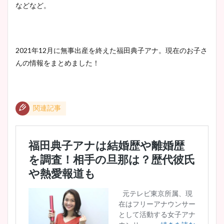
などなど。
鈴木唯の太ってた時の体重が
2021年12月に無事出産を終えた福田典子アナ。現在のお子さ
ヤバすぎww原因や痩せたダ
んの情報をまとめました！
イエット方は？昔と現在を画
像比較！
関連記事
豊島実季アナのカップ画像ま
とめ！美脚や水着姿に年齢も
調査！
宇賀神メグアナのニット画像
まとめ！足も美脚でカップも
凄い！