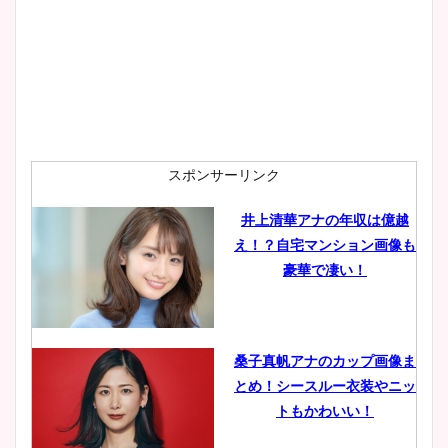
スポンサーリンク
井上清華アナの年収は億越
え！？自宅マンション画像も
豪華で凄い！
桑子真帆アナのカップ画像ま
とめ！シースルー衣装やニッ
トもかわいい！