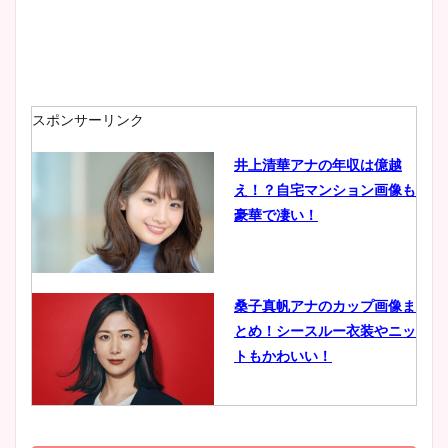
安藤萌々アナのカップ画像や
ニット衣装まとめ！美足の筋
肉も凄い！
スポンサーリンク
井上清華アナの年収は億越
え！？自宅マンション画像も
鈴木唯の太ってた時の体重が
豪華で凄い！
ヤバすぎww原因や痩せたダ
イエット方は？昔と現在を画
像比較！
桑子真帆アナのカップ画像ま
とめ！シースルー衣装やニッ
豊島実季アナのカップ画像ま
トもかわいい！
とめ！美脚や水着姿に年齢も
調査！
小室瑛莉子のカップ画像まと