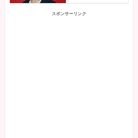
スポンサーリンク
小室瑛莉子のカップ画像まと
め！足が美脚でニット衣装も
かわいい！
清水麻椰アナのかわいい画
像！身長やカップ、同期や
wikiプロフもチェック！
大家彩香アナのかわいいカッ
プ画像まとめ！同期や実家に
wikiプロフも！