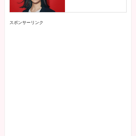
スポンサーリンク
小室瑛莉子のカップ画像まと
め！足が美脚でニット衣装も
かわいい！
清水麻椰アナのかわいい画
像！身長やカップ、同期や
wikiプロフもチェック！
大家彩香アナのかわいいカッ
プ画像まとめ！同期や実家に
wikiプロフも！