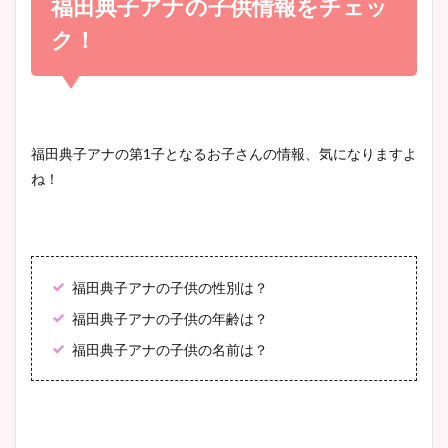
福田典子アナの子供情報をチェッ
宇賀神メグアナのニット画像
かわいい！
まとめ！足も美脚でカップも
ク！
凄い！
清水麻椰アナのかわいい画
像！身長やカップ、同期や
池谷実悠アナのメガネ画像が
福田典子アナの第
1
子となるお子さんの情報、気になりますよ
wikiプロフもチェック！
かわいい！カップや水着姿も
ね！
まとめた！
大家彩香アナのかわいいカッ
プ画像まとめ！同期や実家に
福田典子アナの子供の性別は？
wikiプロフも！
福田典子アナの子供の年齢は？
福田典子アナの子供の名前は？
安藤萌々アナのカップ画像や
ニット衣装まとめ！美足の筋
肉も凄い！