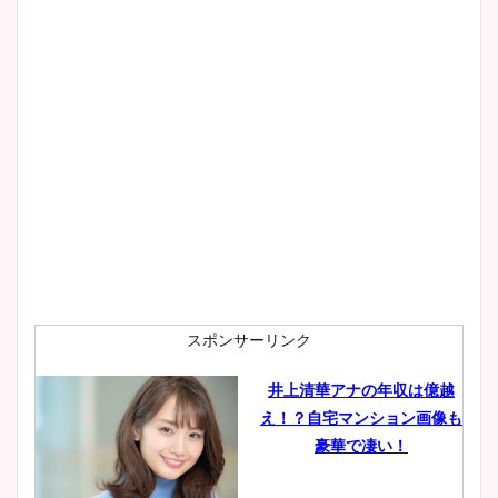
wikiプロフもチェック！
大家彩香アナのかわいいカッ
プ画像まとめ！同期や実家に
wikiプロフも！
安藤萌々アナのカップ画像や
ニット衣装まとめ！美足の筋
肉も凄い！
スポンサーリンク
井上清華アナの年収は億越
え！？自宅マンション画像も
鈴木唯の太ってた時の体重が
豪華で凄い！
ヤバすぎww原因や痩せたダ
イエット方は？昔と現在を画