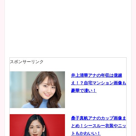
スポンサーリンク
井上清華アナの年収は億越
え！？自宅マンション画像も
豪華で凄い！
桑子真帆アナのカップ画像ま
とめ！シースルー衣装やニッ
トもかわいい！