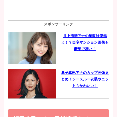
安藤萌々アナのカップ画像や
ニット衣装まとめ！美足の筋
肉も凄い！
スポンサーリンク
井上清華アナの年収は億越
え！？自宅マンション画像も
鈴木唯の太ってた時の体重が
豪華で凄い！
ヤバすぎww原因や痩せたダ
イエット方は？昔と現在を画
像比較！
桑子真帆アナのカップ画像ま
とめ！シースルー衣装やニッ
豊島実季アナのカップ画像ま
トもかわいい！
とめ！美脚や水着姿に年齢も
調査！
小室瑛莉子のカップ画像まと
め！足が美脚でニット衣装も