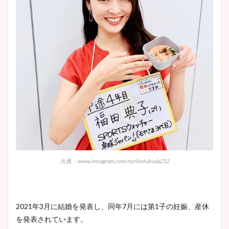
出典：www.instagram.com/norikofukuda212
2021
年
3
月に結婚を発表し、同年
7
月には第
1
子の妊娠、産休
を発表されています。