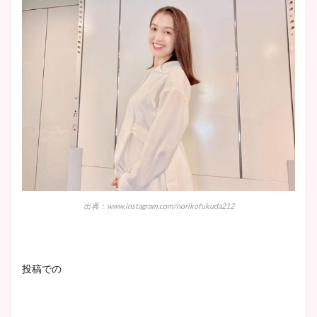
ニット衣装まとめ！美足の筋
肉も凄い！
鈴木唯の太ってた時の体重が
ヤバすぎww原因や痩せたダ
イエット方は？昔と現在を画
像比較！
豊島実季アナのカップ画像ま
とめ！美脚や水着姿に年齢も
出典：www.instagram.com/norikofukuda212
調査！
投稿での
宇賀神メグアナのニット画像
まとめ！足も美脚でカップも