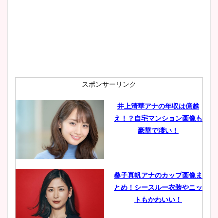
スポンサーリンク
井上清華アナの年収は億越
え！？自宅マンション画像も
豪華で凄い！
桑子真帆アナのカップ画像ま
とめ！シースルー衣装やニッ
トもかわいい！