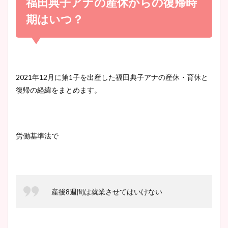
福田典子アナの産休からの復帰時
宇賀神メグアナのニット画像
かわいい！
まとめ！足も美脚でカップも
期はいつ？
凄い！
清水麻椰アナのかわいい画
像！身長やカップ、同期や
池谷実悠アナのメガネ画像が
2021年12月に第1子を出産した福田典子アナの産休・育休と
wikiプロフもチェック！
かわいい！カップや水着姿も
復帰の経緯をまとめます。
まとめた！
大家彩香アナのかわいいカッ
労働基準法で
プ画像まとめ！同期や実家に
wikiプロフも！
産後
8
週間は就業させてはいけない
安藤萌々アナのカップ画像や
ニット衣装まとめ！美足の筋
肉も凄い！