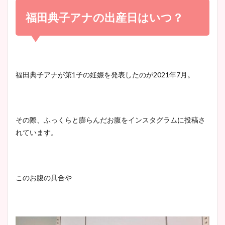
め！足が美脚でニット衣装も
福田典子アナの出産日はいつ？
宇賀神メグアナのニット画像
かわいい！
まとめ！足も美脚でカップも
凄い！
清水麻椰アナのかわいい画
福田典子アナが第
1
子の妊娠を発表したのが
2021
年
7
月。
像！身長やカップ、同期や
池谷実悠アナのメガネ画像が
wikiプロフもチェック！
かわいい！カップや水着姿も
まとめた！
その際、ふっくらと膨らんだお腹をインスタグラムに投稿さ
れています。
大家彩香アナのかわいいカッ
プ画像まとめ！同期や実家に
wikiプロフも！
このお腹の具合や
安藤萌々アナのカップ画像や