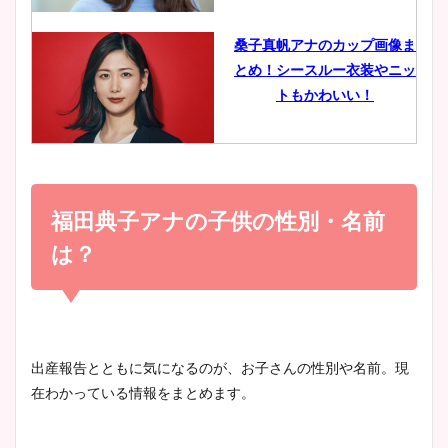
像比較！
桑子真帆アナのカップ画像ま
とめ！シースルー衣装やニッ
豊島実季アナのカップ画像ま
トもかわいい！
とめ！美脚や水着姿に年齢も
調査！
小室瑛莉子のカップ画像まと
め！足が美脚でニット衣装も
福田典子アナの子供の性別・名前
宇賀神メグアナのニット画像
かわいい！
まとめ！足も美脚でカップも
は？
凄い！
清水麻椰アナのかわいい画
像！身長やカップ、同期や
池谷実悠アナのメガネ画像が
出産報告とともに気になるのが、お子さんの性別や名前。現
wikiプロフもチェック！
かわいい！カップや水着姿も
在わかっている情報をまとめます。
まとめた！