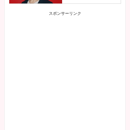
スポンサーリンク
小室瑛莉子のカップ画像まと
め！足が美脚でニット衣装も
かわいい！
清水麻椰アナのかわいい画
像！身長やカップ、同期や
wikiプロフもチェック！
大家彩香アナのかわいいカッ
プ画像まとめ！同期や実家に
wikiプロフも！