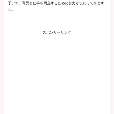
子アナ。育児と仕事を両立するための努力が伝わってきます
とめ！美脚や水着姿に年齢も
ね。
調査！
スポンサーリンク
宇賀神メグアナのニット画像
まとめ！足も美脚でカップも
凄い！
池谷実悠アナのメガネ画像が
かわいい！カップや水着姿も
まとめた！