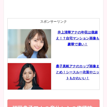
安藤萌々アナのカップ画像や
ニット衣装まとめ！美足の筋
肉も凄い！
スポンサーリンク
井上清華アナの年収は億越
え！？自宅マンション画像も
鈴木唯の太ってた時の体重が
豪華で凄い！
ヤバすぎww原因や痩せたダ
イエット方は？昔と現在を画
像比較！
桑子真帆アナのカップ画像ま
とめ！シースルー衣装やニッ
豊島実季アナのカップ画像ま
トもかわいい！
とめ！美脚や水着姿に年齢も
調査！
小室瑛莉子のカップ画像まと
め！足が美脚でニット衣装も