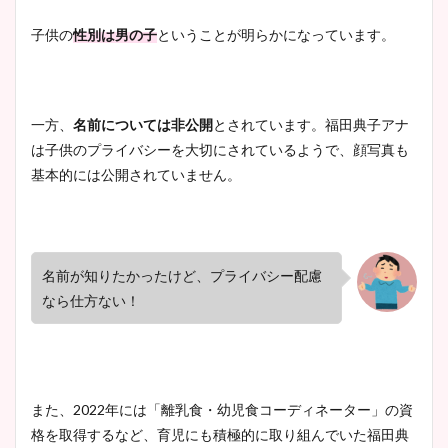
大家彩香アナのかわいいカッ
子供の
性別は男の子
ということが明らかになっています。
プ画像まとめ！同期や実家に
wikiプロフも！
一方、
名前については非公開
とされています。福田典子アナ
は子供のプライバシーを大切にされているようで、顔写真も
安藤萌々アナのカップ画像や
基本的には公開されていません。
ニット衣装まとめ！美足の筋
肉も凄い！
名前が知りたかったけど、プライバシー配慮
なら仕方ない！
鈴木唯の太ってた時の体重が
ヤバすぎww原因や痩せたダ
イエット方は？昔と現在を画
像比較！
また、2022年には「離乳食・幼児食コーディネーター」の資
格を取得するなど、育児にも積極的に取り組んでいた福田典
豊島実季アナのカップ画像ま