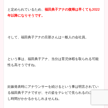
と定められているため、
福田典子アナの復帰は早くても
2022
年以降になりそうです。
鈴木唯の太ってた時の体重が
ヤバすぎww原因や痩せたダ
イエット方は？昔と現在を画
そして、福田典子アナの旦那さんは一般人の会社員。
像比較！
豊島実季アナのカップ画像ま
という事は、福田典子アナ、当分は育児休暇を取られる可能
とめ！美脚や水着姿に年齢も
性も高そうですね。
調査！
妊娠発表時にアナウンサーを続けるという事は明言されてい
宇賀神メグアナのニット画像
る福田典子アナですが、その姿をテレビで見られるのには少
まとめ！足も美脚でカップも
し時間がかかるかもしれませんね。
凄い！