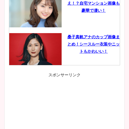
え！？自宅マンション画像も
豪華で凄い！
桑子真帆アナのカップ画像ま
とめ！シースルー衣装やニッ
トもかわいい！
スポンサーリンク
小室瑛莉子のカップ画像まと
め！足が美脚でニット衣装も
かわいい！
清水麻椰アナのかわいい画
像！身長やカップ、同期や