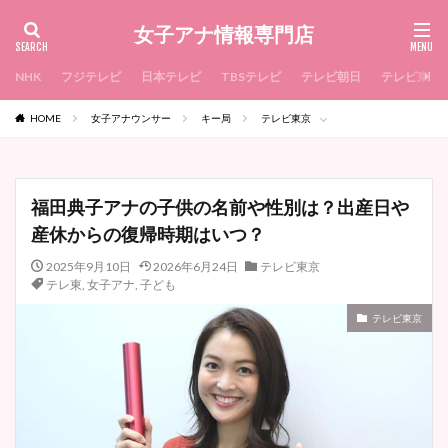
女子アナ情報専門店
NHK
フジテレビ
日本テレビ
TBSテレビ
テレビ朝日
テレビ東京
HOME
女子アナウンサー
キー局
テレビ東京
福田典子アナの子供の名前や性別は？出産日や
産休からの復帰時期はいつ？
2025年9月10日
2026年6月24日
テレビ東京
テレ東
,
女子アナ
,
子ども
テレビ東京