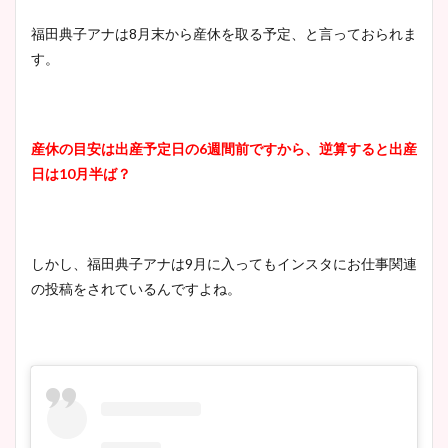
福田典子アナは
8
月末から産休を取る予定、と言っておられま
す。
産休の目安は出産予定日の
6
週間前ですから、逆算すると出産
日は
10
月半ば？
しかし、福田典子アナは
9
月に入ってもインスタにお仕事関連
の投稿をされているんですよね。